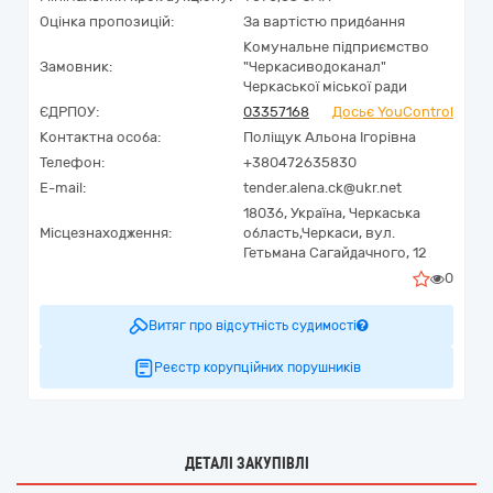
Оцінка пропозицій:
За вартістю придбання
Комунальне підприємство
Замовник:
"Черкасиводоканал"
Черкаської міської ради
ЄДРПОУ:
03357168
Досьє YouControl
Контактна особа:
Поліщук Альона Ігорівна
Телефон:
+380472635830
E-mail:
tender.alena.ck@ukr.net
18036,
Україна
,
Черкаська
Місцезнаходження:
область,
Черкаси,
вул.
Гетьмана Сагайдачного, 12
0
Витяг про відсутність судимості
Реєстр корупційних порушників
ДЕТАЛІ ЗАКУПІВЛІ