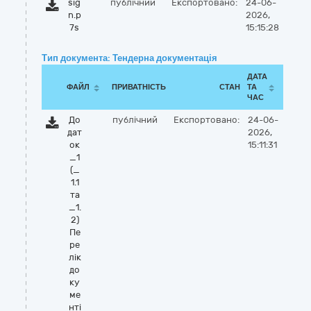
sig
публічний
Експортовано:
24-06-
n.p
2026,
7s
15:15:28
Тип документа: Тендерна документація
ДАТА
ФАЙЛ
ПРИВАТНІСТЬ
СТАН
ТА
ЧАС
До
публічний
Експортовано:
24-06-
дат
2026,
ок
15:11:31
_1
(_
1.1
та
_1.
2)
Пе
ре
лік
до
ку
ме
нті