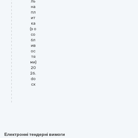
ль
на
пл
ит
ка
(з о
со
бл
ив
ос
тя
ми)
20
26.
do
cx
Електронні тендерні вимоги