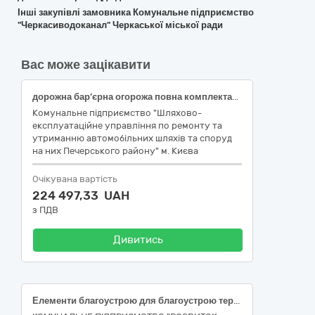
Інші закупівлі замовника Комунальне підприємство
"Черкасиводоканал" Черкаської міської ради
Вас може зацікавити
дорожна бар’єрна огорожа повна комплектація (Код за ДК 021:2015- 34920000-2 Дорожнє обладнання)
Комунальне підприємство "Шляхово-
експлуатаційне управління по ремонту та
утриманню автомобільних шляхів та споруд
на них Печерського району" м. Києва
Очікувана вартість
224 497,33 UAH
з ПДВ
Дивитись
Елементи благоустрою для благоустрою території