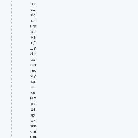
в т
а_
аб
о і
нф
ор
ма
ції
_ я
кі п
од
аю
тьс
я у
час
ни
ко
м п
ро
це
ду
ри
зак
упі
влі