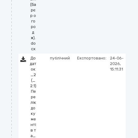
(Ба
рє
р о
го
ро
д
ж).
do
cx
До
публічний
Експортовано:
24-06-
дат
2026,
ок
15:11:31
_2
(_
2.1)
Пе
ре
лік
до
ку
ме
нті
в т
а_