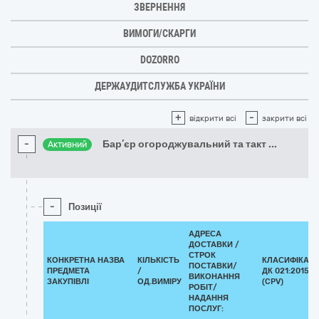
ЗВЕРНЕННЯ
ВИМОГИ/СКАРГИ
DOZORRO
ДЕРЖАУДИТСЛУЖБА УКРАЇНИ
+
-
відкрити всі
закрити всі
-
Бар’єр огороджувальний та такт
...
Активний
-
Позиції
АДРЕСА
ДОСТАВКИ /
СТРОК
КОНКРЕТНА НАЗВА
КІЛЬКІСТЬ
КЛАСИФІКАТ
ПОСТАВКИ/
ПРЕДМЕТА
/
ДК 021:2015
ВИКОНАННЯ
ЗАКУПІВЛІ
ОД.ВИМІРУ
(CPV)
РОБІТ/
НАДАННЯ
ПОСЛУГ: