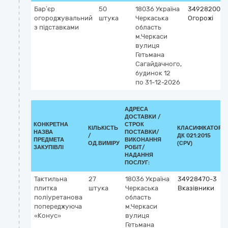
Бар’єр
50
18036
Україна
34928200-0
огороджувальний
штука
Черкаська
Огорожі
з підставками
область
м.Черкаси
вулиця
Гетьмана
Сагайдачного,
будинок 12
по 31-12-2026
АДРЕСА
ДОСТАВКИ /
КОНКРЕТНА
СТРОК
КІЛЬКІСТЬ
КЛАСИФІКАТОР
НАЗВА
ПОСТАВКИ/
/
ДК 021:2015
ПРЕДМЕТА
ВИКОНАННЯ
ОД.ВИМІРУ
(CPV)
ЗАКУПІВЛІ
РОБІТ/
НАДАННЯ
ПОСЛУГ:
Тактильна
27
18036
Україна
34928470-3
плитка
штука
Черкаська
Вказівники
поліуретанова
область
попереджуюча
м.Черкаси
«Конус»
вулиця
Гетьмана