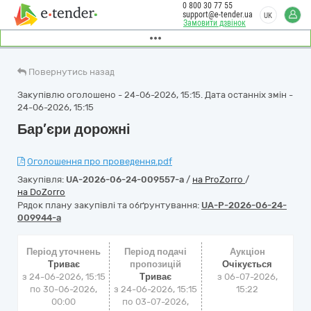
0 800 30 77 55
support@e-tender.ua
UK
Замовити дзвінок
Повернутись назад
Закупівлю оголошено - 24-06-2026, 15:15. Дата останніх змін -
24-06-2026, 15:15
Бар’єри дорожні
Оголошення про проведення.pdf
Закупівля:
UA-2026-06-24-009557-a
/
на ProZorro
/
на DoZorro
Рядок плану закупівлі та обґрунтування:
UA-P-2026-06-24-
009944-a
Період уточнень
Період подачі
Аукціон
Триває
пропозицій
Очікується
з 24-06-2026, 15:15
Триває
з
06-07-2026,
по 30-06-2026,
з 24-06-2026, 15:15
15:22
00:00
по 03-07-2026,