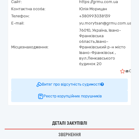
Сайт:
https://grmu.com.ua
Контактна особа:
Юлія Морицан
Телефон:
+380993038139
E-mail:
yu.morytsan@grmu.com.ua
76010,
Україна
,
Івано-
Франківська
область,
Івано-
Місцезнаходження:
Франківський р-н місто
Івано-Франківськ ,
вул.Ленкавського
будинок 20
0
Витяг про відсутність судимості
Реєстр корупційних порушників
ДЕТАЛІ ЗАКУПІВЛІ
ЗВЕРНЕННЯ