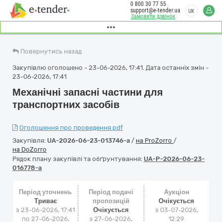
0 800 30 77 55
support@e-tender.ua
UK
Замовити дзвінок
Повернутись назад
Закупівлю оголошено - 23-06-2026, 17:41. Дата останніх змін -
23-06-2026, 17:41
Механічні запасні частини для
транспортних засобів
Оголошення про проведення.pdf
Закупівля:
UA-2026-06-23-013746-a
/
на ProZorro
/
на DoZorro
Рядок плану закупівлі та обґрунтування:
UA-P-2026-06-23-
016778-a
Період уточнень
Період подачі
Аукціон
Триває
пропозицій
Очікується
з 23-06-2026, 17:41
Очікується
з
03-07-2026,
по 27-06-2026,
з 27-06-2026,
12:29