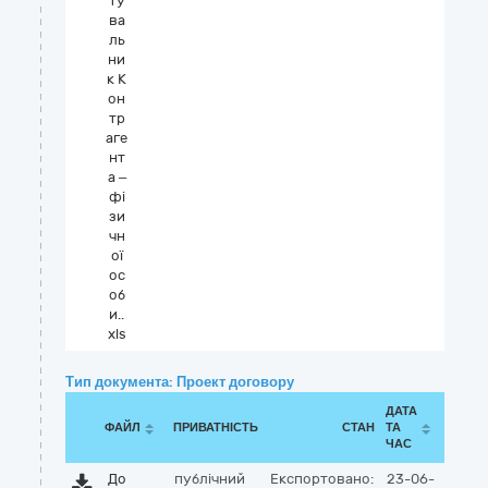
ту
ва
ль
ни
к К
он
тр
аге
нт
а –
фі
зи
чн
ої
ос
об
и..
xls
Тип документа: Проект договору
ДАТА
ФАЙЛ
ПРИВАТНІСТЬ
СТАН
ТА
ЧАС
До
публічний
Експортовано:
23-06-