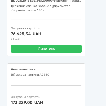
ДК 021:2015 код 34320000-6 Механічні запасні частини, крім двигунів і частин двигунів (Електромагніт (запасна частина до системи поводження з відпрацьованими тепловидільними збірками СВЯП-2))
Державне спеціалізоване підприємство
«Чорнобильська АЕС»
Очікувана вартість
76 625,34 UAH
з ПДВ
Дивитись
Автозапчастини
Військова частина А2860
Очікувана вартість
173 229,00 UAH