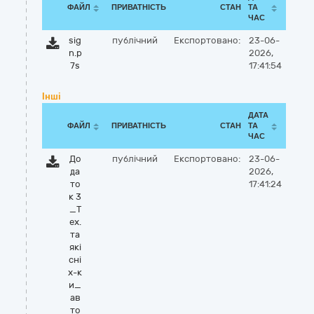
ФАЙЛ
ПРИВАТНІСТЬ
СТАН
ТА
ЧАС
sig
публічний
Експортовано:
23-06-
n.p
2026,
7s
17:41:54
Інші
ДАТА
ФАЙЛ
ПРИВАТНІСТЬ
СТАН
ТА
ЧАС
До
публічний
Експортовано:
23-06-
да
2026,
то
17:41:24
к 3
_Т
ех.
та
які
сні
х-к
и_
ав
то