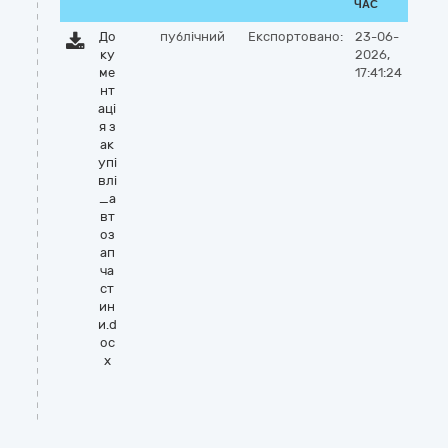
ЧАС
До
публічний
Експортовано:
23-06-
ку
2026,
ме
17:41:24
нт
аці
я з
ак
упі
влі
_а
вт
оз
ап
ча
ст
ин
и.d
oc
x