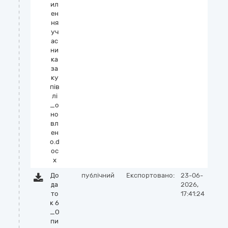
ил
ен
ня
уч
ас
ни
ка
за
ку
пів
лі
_о
но
вл
ен
о.d
oc
x
До
публічний
Експортовано:
23-06-
да
2026,
то
17:41:24
к 6
_О
пи