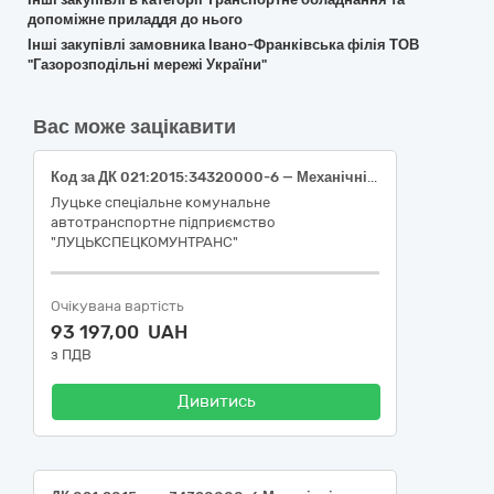
допоміжне приладдя до нього
Інші закупівлі замовника Івано-Франківська філія ТОВ
"Газорозподільні мережі України"
Вас може зацікавити
Код за ДК 021:2015:34320000-6 — Механічні запасні частини, крім двигунів і частин двигунів (КПП ZF 8S 151)
Луцьке спеціальне комунальне
автотранспортне підприємство
"ЛУЦЬКСПЕЦКОМУНТРАНС"
Очікувана вартість
93 197,00 UAH
з ПДВ
Дивитись