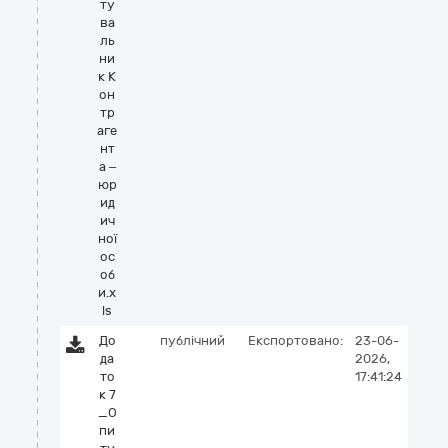
ту
ва
ль
ни
к К
он
тр
аге
нт
а –
юр
ид
ич
ної
ос
об
и.x
ls
До
публічний
Експортовано:
23-06-
да
2026,
то
17:41:24
к 7
_О
пи