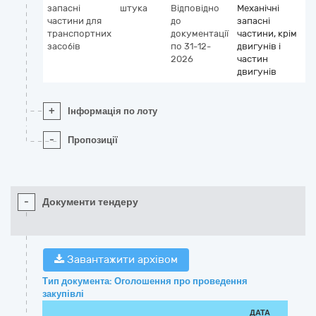
запасні
штука
Відповідно
Механічні
частини для
до
запасні
транспортних
документації
частини, крім
засобів
по 31-12-
двигунів і
2026
частин
двигунів
+
Інформація по лоту
-
Пропозиції
-
Документи тендеру
Завантажити архівом
Тип документа: Оголошення про проведення
закупівлі
ДАТА