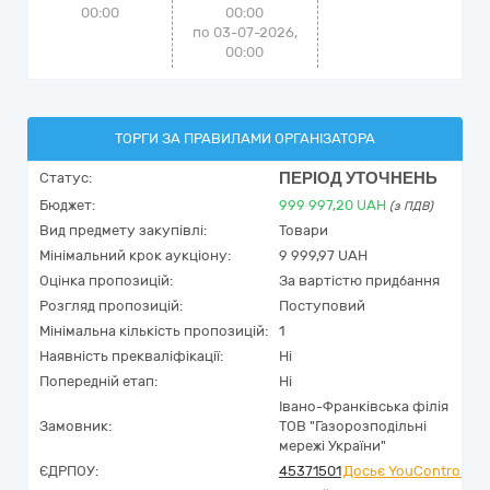
00:00
00:00
по 03-07-2026,
00:00
ТОРГИ ЗА ПРАВИЛАМИ ОРГАНІЗАТОРА
ПЕРІОД УТОЧНЕНЬ
Статус:
Бюджет:
999 997,20
UAH
(з ПДВ)
Вид предмету закупівлі:
Товари
Мінімальний крок аукціону:
9 999,97 UAH
Оцінка пропозицій:
За вартістю придбання
Розгляд пропозицій:
Поступовий
Мінімальна кількість пропозицій:
1
Наявність прекваліфікації:
Ні
Попередній етап:
Ні
Івано-Франківська філія
Замовник:
ТОВ "Газорозподільні
мережі України"
ЄДРПОУ:
45371501
Досьє YouControl