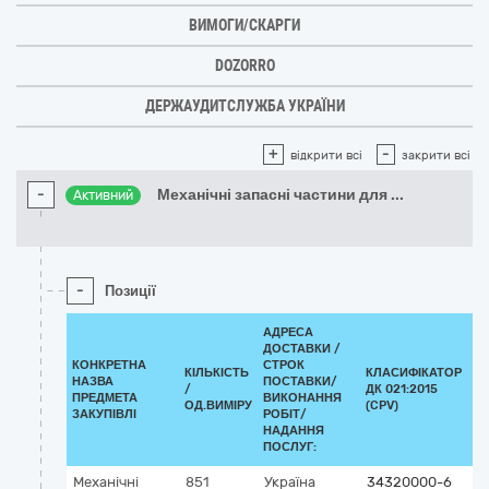
ВИМОГИ/СКАРГИ
DOZORRO
ДЕРЖАУДИТСЛУЖБА УКРАЇНИ
+
-
відкрити всі
закрити всі
-
Механічні запасні частини для
...
Активний
-
Позиції
АДРЕСА
ДОСТАВКИ /
КОНКРЕТНА
СТРОК
КІЛЬКІСТЬ
КЛАСИФІКАТОР
НАЗВА
ПОСТАВКИ/
/
ДК 021:2015
КЛ
ПРЕДМЕТА
ВИКОНАННЯ
ОД.ВИМІРУ
(CPV)
ЗАКУПІВЛІ
РОБІТ/
НАДАННЯ
ПОСЛУГ:
Механічні
851
Україна
34320000-6