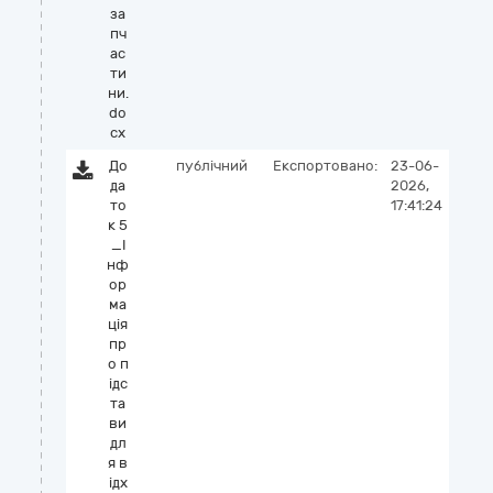
за
пч
ас
ти
ни.
do
cx
До
публічний
Експортовано:
23-06-
да
2026,
то
17:41:24
к 5
_І
нф
ор
ма
ція
пр
о п
ідс
та
ви
дл
я в
ідх