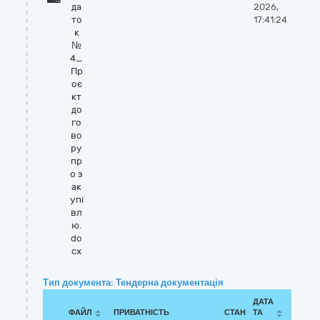
да
2026,
то
17:41:24
к
№
4_
Пр
оє
кт
до
го
во
ру
пр
о з
ак
упі
вл
ю.
do
cx
Тип документа: Тендерна документація
ДАТА
ФАЙЛ
ПРИВАТНІСТЬ
СТАН
ТА