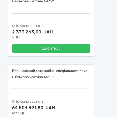
Військова частина А4752
Очікувана вартість
2 333 265,00 UAH
з ПДВ
Дивитись
Броньований автомобіль спеціального призначення з панцеровим захистом на базі пікапу TOYOTA HILUX
Військова частина А5100
Очікувана вартість
64 504 591,80 UAH
без ПДВ