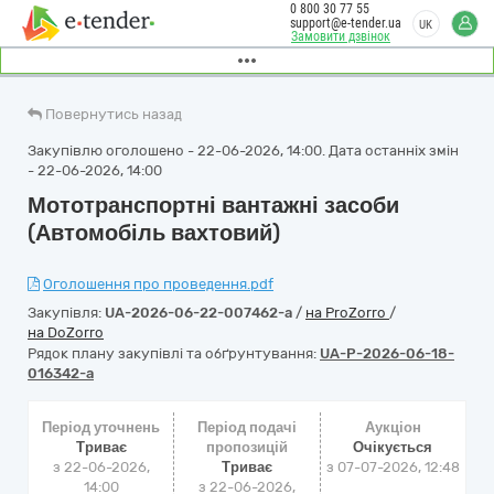
0 800 30 77 55
support@e-tender.ua
UK
Замовити дзвінок
Повернутись назад
Закупівлю оголошено - 22-06-2026, 14:00. Дата останніх змін
- 22-06-2026, 14:00
Мототранспортні вантажні засоби
(Автомобіль вахтовий)
Оголошення про проведення.pdf
Закупівля:
UA-2026-06-22-007462-a
/
на ProZorro
/
на DoZorro
Рядок плану закупівлі та обґрунтування:
UA-P-2026-06-18-
016342-a
Період уточнень
Період подачі
Аукціон
Триває
пропозицій
Очікується
з 22-06-2026,
Триває
з
07-07-2026, 12:48
14:00
з 22-06-2026,