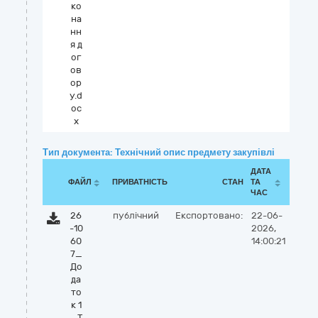
ко
на
нн
я д
ог
ов
ор
у.d
oc
x
Тип документа: Технічний опис предмету закупівлі
ДАТА
ФАЙЛ
ПРИВАТНІСТЬ
СТАН
ТА
ЧАС
26
публічний
Експортовано:
22-06-
-10
2026,
60
14:00:21
7_
До
да
то
к 1
_Т