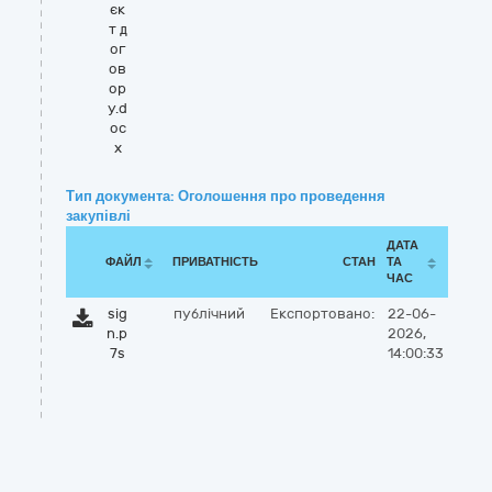
єк
т д
ог
ов
ор
у.d
oc
x
Тип документа: Оголошення про проведення
закупівлі
ДАТА
ФАЙЛ
ПРИВАТНІСТЬ
СТАН
ТА
ЧАС
sig
публічний
Експортовано:
22-06-
n.p
2026,
7s
14:00:33