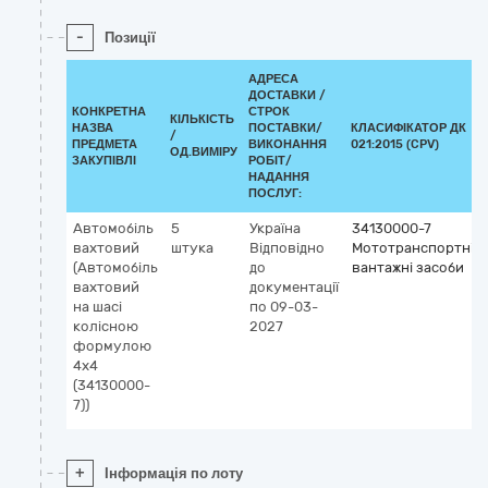
-
Позиції
АДРЕСА
ДОСТАВКИ /
КОНКРЕТНА
СТРОК
КІЛЬКІСТЬ
НАЗВА
ПОСТАВКИ/
КЛАСИФІКАТОР ДК
/
ПРЕДМЕТА
ВИКОНАННЯ
021:2015 (CPV)
ОД.ВИМІРУ
ЗАКУПІВЛІ
РОБІТ/
НАДАННЯ
ПОСЛУГ:
Автомобіль
5
Україна
34130000-7
вахтовий
штука
Відповідно
Мототранспортні
(Автомобіль
до
вантажні засоби
вахтовий
документації
на шасі
по 09-03-
колісною
2027
формулою
4х4
(34130000-
7))
+
Інформація по лоту