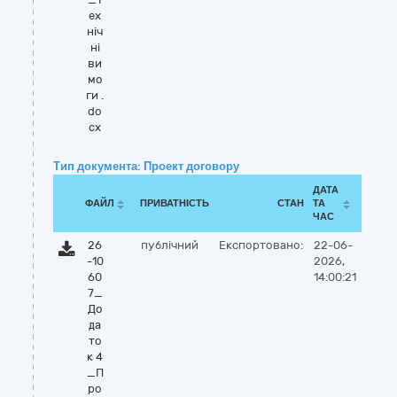
ех
ніч
ні
ви
мо
ги .
do
cx
Тип документа: Проект договору
ДАТА
ФАЙЛ
ПРИВАТНІСТЬ
СТАН
ТА
ЧАС
26
публічний
Експортовано:
22-06-
-10
2026,
60
14:00:21
7_
До
да
то
к 4
_П
ро