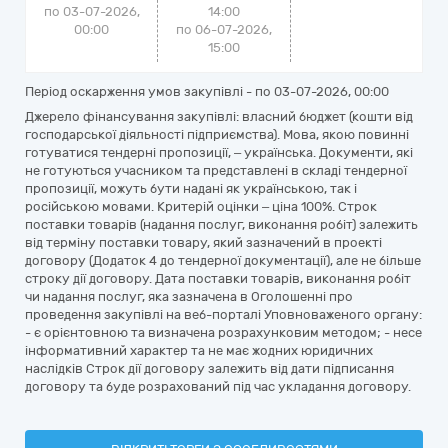
по 03-07-2026,
14:00
00:00
по 06-07-2026,
15:00
Період оскарження умов закупівлі - по
03-07-2026, 00:00
Джерело фінансування закупівлі: власний бюджет (кошти від
господарської діяльності підприємства). Мова, якою повинні
готуватися тендерні пропозиції, – українська. Документи, які
не готуються учасником та представлені в складі тендерної
пропозиції, можуть бути надані як українською, так і
російською мовами. Критерій оцінки – ціна 100%. Строк
поставки товарів (надання послуг, виконання робіт) залежить
від терміну поставки товару, який зазначений в проекті
договору (Додаток 4 до тендерної документації), але не більше
строку дії договору. Дата поставки товарів, виконання робіт
чи надання послуг, яка зазначена в Оголошенні про
проведення закупівлі на веб-порталі Уповноваженого органу:
- є орієнтовною та визначена розрахунковим методом; - несе
інформативний характер та не має жодних юридичних
наслідків Строк дії договору залежить від дати підписання
договору та буде розрахований під час укладання договору.