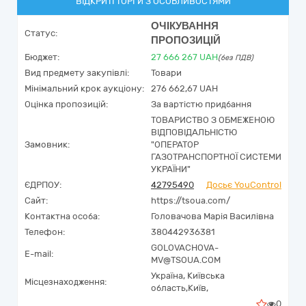
ВІДКРИТІ ТОРГИ З ОСОБЛИВОСТЯМИ
ОЧІКУВАННЯ
Статус:
ПРОПОЗИЦІЙ
Бюджет:
27 666 267
UAH
(без ПДВ)
Вид предмету закупівлі:
Товари
Мінімальний крок аукціону:
276 662,67 UAH
Оцінка пропозицій:
За вартістю придбання
ТОВАРИСТВО З ОБМЕЖЕНОЮ
ВІДПОВІДАЛЬНІСТЮ
Замовник:
"ОПЕРАТОР
ГАЗОТРАНСПОРТНОЇ СИСТЕМИ
УКРАЇНИ"
ЄДРПОУ:
42795490
Досьє YouControl
Сайт:
https://tsoua.com/
Контактна особа:
Головачова Марія Василівна
Телефон:
380442936381
GOLOVACHOVA-
E-mail:
MV@TSOUA.COM
Україна
,
Київська
Місцезнаходження:
область,
Київ,
0