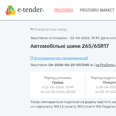
PROZORRO
PROZORRO MARKET
Повернутись назад
Закупівлю оголошено - 22-06-2026, 13:49. Дата оста
Автомобільні шини 265/65R17
Оголошення про проведення.pdf
Закупівля:
UA-2026-06-22-007245-a
/
на ProZorro
Період уточнень
Період подачі
Триває
Очікує
з 22-06-2026, 13:49
з 29-06-202
по 26-06-2026, 00:00
по 02-07-202
Товар обкладається податком на додану вартість з
«г» підпункту 195.1.2 пункту 195.1 статті 195 Податк