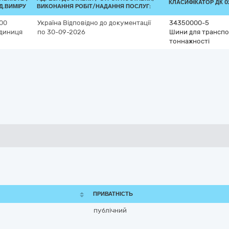
КЛАСИФІКАТОР ДК 02
Д.ВИМІРУ
ВИКОНАННЯ РОБІТ/НАДАННЯ ПОСЛУГ:
00
Україна
Відповідно до документації
34350000-5
диниця
по 30-09-2026
Шини для транспор
тоннажності
ПРИВАТНІСТЬ
публічний