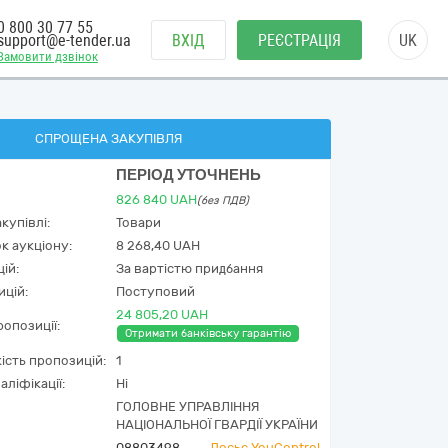
0 800 30 77 55
support@e-tender.ua
ВХІД
РЕЄСТРАЦІЯ
UK
Замовити дзвінок
СПРОЩЕНА ЗАКУПІВЛЯ
ПЕРІОД УТОЧНЕНЬ
826 840
UAH
(без ПДВ)
купівлі:
Товари
к аукціону:
8 268,40 UAH
ій:
За вартістю придбання
ицій:
Поступовий
24 805,20 UAH
опозиції:
Отримати банківську гарантію
кість пропозицій:
1
аліфікації:
Ні
ГОЛОВНЕ УПРАВЛІННЯ
НАЦІОНАЛЬНОЇ ГВАРДІЇ УКРАЇНИ
08803498
Досьє YouControl