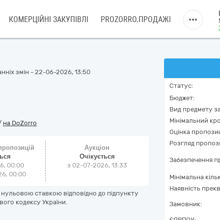
КОМЕРЦІЙНІ ЗАКУПІВЛІ
PROZORRO.ПРОДАЖІ
нніх змін - 22-06-2026, 13:50
Статус:
Бюджет:
Вид предмету за
Мінімальний кро
/
на DoZorro
Оцінка пропозиц
Розгляд пропоз
 пропозицій
Аукціон
ться
Очікується
Забезпечення пр
6, 00:00
з
02-07-2026, 13:33
6, 00:00
Мінімальна кіль
Наявність прекв
а нульовою ставкою відповідно до підпункту
ового кодексу України.
Замовник:
ЄДРПОУ: