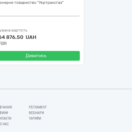
онерне товариство "Укртрансгаз"
увана вартість
464 876,50 UAH
 ПДВ
Дивитись
ВЧАННЯ
РЕГЛАМЕНТ
ВИНИ
ВЕБІНАРИ
НТАКТИ
ТАРИФИ
О НАС