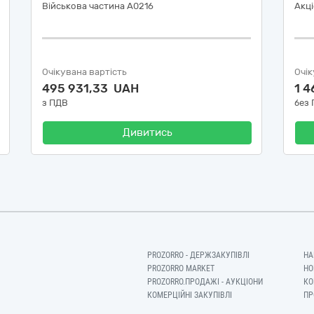
Військова частина А0216
Акці
Очікувана вартість
Очік
495 931,33 UAH
1 
з ПДВ
без
Дивитись
PROZORRO - ДЕРЖЗАКУПІВЛІ
НА
PROZORRO MARKET
НО
PROZORRO.ПРОДАЖІ - АУКЦІОНИ
КО
КОМЕРЦІЙНІ ЗАКУПІВЛІ
ПР