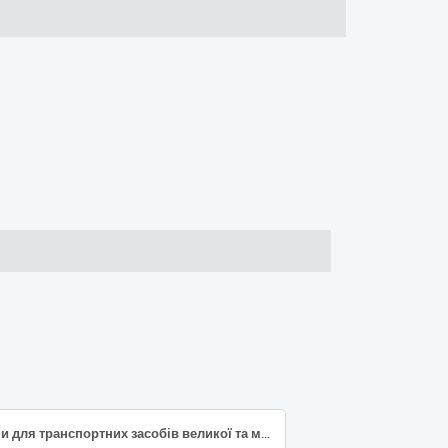
Шини для транспортних засобів великої та малої тоннажності (Шини підвищеної прохідності, для сільськогосподарської та спецтехніки)