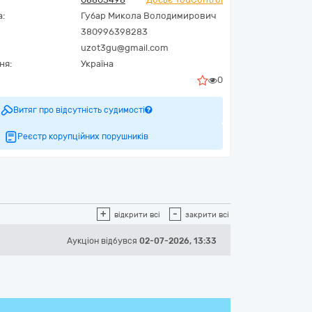
а:
Губар Микола Володимирович
380996398283
uzot3gu@gmail.com
ня:
Україна
0
Витяг про відсутність судимості
Реєстр корупційних порушників
+
-
відкрити всі
закрити всі
Аукціон відбувся
02-07-2026, 13:33