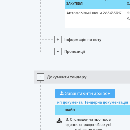
ЗАКУПІВЛІ
О
Автомобільні шини 265/65R17
2
о
+
Інформація по лоту
-
Пропозиції
-
Документи тендеру
Завантажити архівом
Тип документа: Тендерна документація
ФАЙЛ
3. Оголошення про пров
едення спрощеної закупі
влі, шини.docx