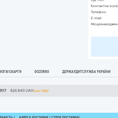
Контактна особ
Телефон:
E-mail:
Місцезнаходжен
МОГИ/СКАРГИ
DOZORRO
ДЕРЖАУДИТСЛУЖБА УКРАЇНИ
5R17
826 840
UAH
(без ПДВ)
ІЛЬКІСТЬ /
АДРЕСА ДОСТАВКИ /
СТРОК ПОСТАВКИ/