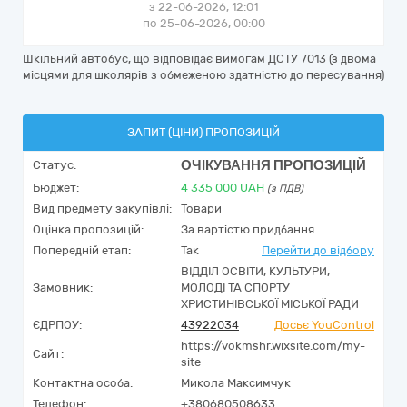
з 22-06-2026, 12:01
по 25-06-2026, 00:00
Шкільний автобус, що відповідає вимогам ДСТУ 7013 (з двома
місцями для школярів з обмеженою здатністю до пересування)
ЗАПИТ (ЦІНИ) ПРОПОЗИЦІЙ
ОЧІКУВАННЯ ПРОПОЗИЦІЙ
Статус:
Бюджет:
4 335 000
UAH
(з ПДВ)
Вид предмету закупівлі:
Товари
Оцінка пропозицій:
За вартістю придбання
Попередній етап:
Так
Перейти до відбору
ВІДДІЛ ОСВІТИ, КУЛЬТУРИ,
Замовник:
МОЛОДІ ТА СПОРТУ
ХРИСТИНІВСЬКОЇ МІСЬКОЇ РАДИ
ЄДРПОУ:
43922034
Досьє YouControl
https://vokmshr.wixsite.com/my-
Сайт:
site
Контактна особа:
Микола Максимчук
Телефон:
+380680508633