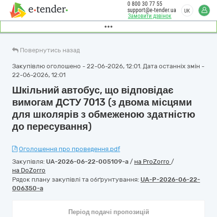
0 800 30 77 55
support@e-tender.ua
UK
Замовити дзвінок
Повернутись назад
Закупівлю оголошено - 22-06-2026, 12:01. Дата останніх змін -
22-06-2026, 12:01
Шкільний автобус, що відповідає
вимогам ДСТУ 7013 (з двома місцями
для школярів з обмеженою здатністю
до пересування)
Оголошення про проведення.pdf
Закупівля:
UA-2026-06-22-005109-a
/
на ProZorro
/
на DoZorro
Рядок плану закупівлі та обґрунтування:
UA-P-2026-06-22-
006350-a
Період подачі пропозицій