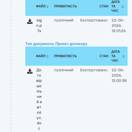
ДАТА
ФАЙЛ
ПРИВАТНІСТЬ
СТАН
ТА
ЧАС
sig
публічний
Експортовано:
22-06-
n.p
2026,
7s
12:01:26
Тип документа: Проект договору
ДАТА
ФАЙЛ
ПРИВАТНІСТЬ
СТАН
ТА
ЧАС
До
публічний
Експортовано:
22-06-
го
2026,
вір
12:00:38
шк
іль
ни
й а
вт
об
ус.
do
c