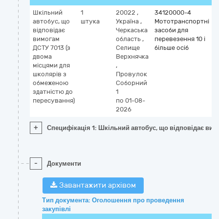
Шкільний
1
20022
,
34120000-4
автобус, що
штука
Україна
,
Мототранспортні
відповідає
Черкаська
засоби для
вимогам
область
,
перевезення 10 і
ДСТУ 7013 (з
Селище
більше осіб
двома
Верхнячка
місцями для
,
школярів з
Провулок
обмеженою
Соборний
здатністю до
1
пересування)
по 01-08-
2026
+
Специфікація 1: Шкільний автобус, що відповідає ви
-
Документи
Завантажити архівом
Тип документа: Оголошення про проведення
закупівлі