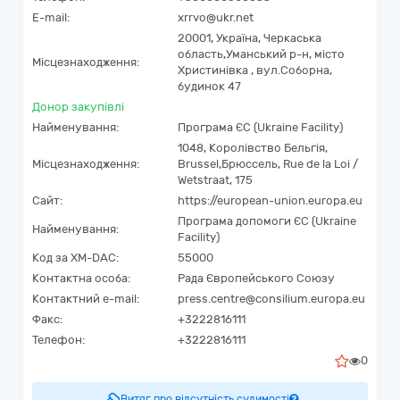
E-mail:
xrrvo@ukr.net
20001,
Україна
,
Черкаська
область,
Уманський р-н, місто
Місцезнаходження:
Христинівка ,
вул.Соборна,
будинок 47
Донор закупівлі
Найменування:
Програма ЄС (Ukraine Facility)
1048
,
Королівство Бельгія
,
Місцезнаходження:
Brussel
,
Брюссель
,
Rue de la Loi /
Wetstraat, 175
Сайт:
https://european-union.europa.eu
Програма допомоги ЄС (Ukraine
Найменування:
Facility)
Код за
XM-DAC
:
55000
Контактна особа:
Рада Європейського Союзу
Контактний e-mail:
press.centre@consilium.europa.eu
Факс:
+3222816111
Телефон:
+3222816111
0
Витяг про відсутність судимості