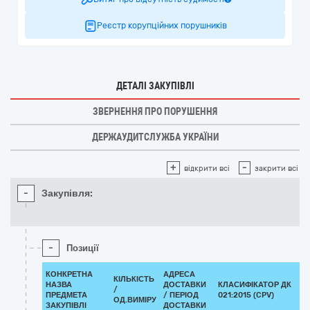
Реєстр корупційних порушників
ДЕТАЛІ ЗАКУПІВЛІ
ЗВЕРНЕННЯ ПРО ПОРУШЕННЯ
ДЕРЖАУДИТСЛУЖБА УКРАЇНИ
+
-
відкрити всі
закрити всі
-
Закупівля:
-
Позиції
КОНКРЕТНА
АДРЕСА
КІЛЬКІСТЬ
НАЗВА
ДОСТАВКИ
КЛАСИФІКАТОР ДК
/
К
ПРЕДМЕТА
/ ПЕРІОД
021:2015 (CPV)
ОД.ВИМІРУ
ЗАКУПІВЛІ
ДОСТАВКИ