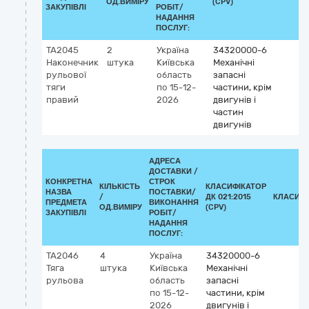
ОД.ВИМІРУ
(CPV)
ЗАКУПІВЛІ
РОБІТ/
НАДАННЯ
ПОСЛУГ:
TA2045
2
Україна
34320000-6
Наконечник
штука
Київська
Механічні
рульової
область
запасні
тяги
по 15-12-
частини, крім
правий
2026
двигунів і
частин
двигунів
АДРЕСА
ДОСТАВКИ /
КОНКРЕТНА
СТРОК
КІЛЬКІСТЬ
КЛАСИФІКАТОР
НАЗВА
ПОСТАВКИ/
/
ДК 021:2015
КЛАСИФІ
ПРЕДМЕТА
ВИКОНАННЯ
ОД.ВИМІРУ
(CPV)
ЗАКУПІВЛІ
РОБІТ/
НАДАННЯ
ПОСЛУГ:
TA2046
4
Україна
34320000-6
Тяга
штука
Київська
Механічні
рульова
область
запасні
по 15-12-
частини, крім
2026
двигунів і