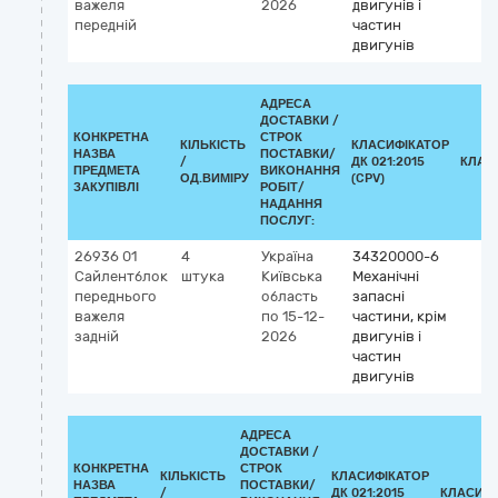
важеля
2026
двигунів і
передній
частин
двигунів
АДРЕСА
ДОСТАВКИ /
КОНКРЕТНА
СТРОК
КІЛЬКІСТЬ
КЛАСИФІКАТОР
НАЗВА
ПОСТАВКИ/
/
ДК 021:2015
КЛАС
ПРЕДМЕТА
ВИКОНАННЯ
ОД.ВИМІРУ
(CPV)
ЗАКУПІВЛІ
РОБІТ/
НАДАННЯ
ПОСЛУГ:
26936 01
4
Україна
34320000-6
Сайлентблок
штука
Київська
Механічні
переднього
область
запасні
важеля
по 15-12-
частини, крім
задній
2026
двигунів і
частин
двигунів
АДРЕСА
ДОСТАВКИ /
КОНКРЕТНА
СТРОК
КІЛЬКІСТЬ
КЛАСИФІКАТОР
НАЗВА
ПОСТАВКИ/
/
ДК 021:2015
КЛАСИФІ