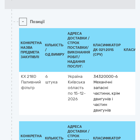
-
Позиції
АДРЕСА
ДОСТАВКИ /
КОНКРЕТНА
СТРОК
КІЛЬКІСТЬ
КЛАСИФІКАТОР
НАЗВА
ПОСТАВКИ/
/
ДК 021:2015
КЛАСИФІ
ПРЕДМЕТА
ВИКОНАННЯ
ОД.ВИМІРУ
(CPV)
ЗАКУПІВЛІ
РОБІТ/
НАДАННЯ
ПОСЛУГ:
KX 218D
6
Україна
34320000-6
Паливний
штука
Київська
Механічні
фільтр
область
запасні
по 15-12-
частини, крім
2026
двигунів і
частин
двигунів
АДРЕСА
ДОСТАВКИ /
КОНКРЕТНА
СТРОК
КІЛЬКІСТЬ
КЛАСИФІКАТОР