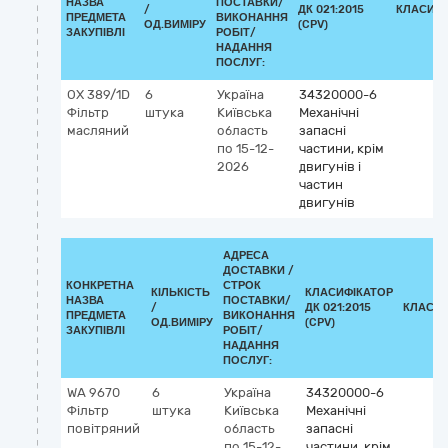
НАЗВА
ПОСТАВКИ/
/
ДК 021:2015
КЛАСИФІ
ПРЕДМЕТА
ВИКОНАННЯ
ОД.ВИМІРУ
(CPV)
ЗАКУПІВЛІ
РОБІТ/
НАДАННЯ
ПОСЛУГ:
OX 389/1D
6
Україна
34320000-6
Фільтр
штука
Київська
Механічні
масляний
область
запасні
по 15-12-
частини, крім
2026
двигунів і
частин
двигунів
АДРЕСА
ДОСТАВКИ /
КОНКРЕТНА
СТРОК
КІЛЬКІСТЬ
КЛАСИФІКАТОР
НАЗВА
ПОСТАВКИ/
/
ДК 021:2015
КЛАСИФ
ПРЕДМЕТА
ВИКОНАННЯ
ОД.ВИМІРУ
(CPV)
ЗАКУПІВЛІ
РОБІТ/
НАДАННЯ
ПОСЛУГ:
WA 9670
6
Україна
34320000-6
Фільтр
штука
Київська
Механічні
повітряний
область
запасні
по 15-12-
частини, крім