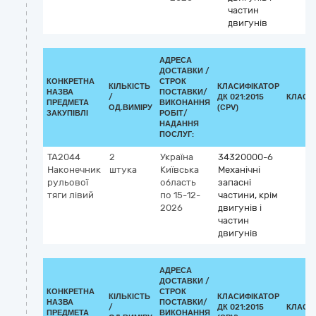
частин
двигунів
АДРЕСА
ДОСТАВКИ /
КОНКРЕТНА
СТРОК
КІЛЬКІСТЬ
КЛАСИФІКАТОР
НАЗВА
ПОСТАВКИ/
/
ДК 021:2015
КЛАСИ
ПРЕДМЕТА
ВИКОНАННЯ
ОД.ВИМІРУ
(CPV)
ЗАКУПІВЛІ
РОБІТ/
НАДАННЯ
ПОСЛУГ:
TA2044
2
Україна
34320000-6
Наконечник
штука
Київська
Механічні
рульової
область
запасні
тяги лівий
по 15-12-
частини, крім
2026
двигунів і
частин
двигунів
АДРЕСА
ДОСТАВКИ /
КОНКРЕТНА
СТРОК
КІЛЬКІСТЬ
КЛАСИФІКАТОР
НАЗВА
ПОСТАВКИ/
/
ДК 021:2015
КЛАСИ
ПРЕДМЕТА
ВИКОНАННЯ