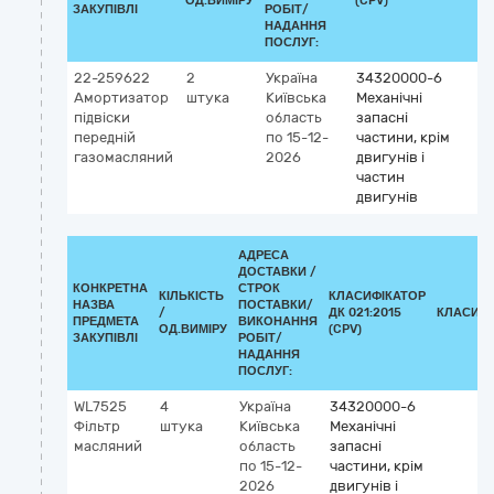
ОД.ВИМІРУ
(CPV)
ЗАКУПІВЛІ
РОБІТ/
НАДАННЯ
ПОСЛУГ:
22-259622
2
Україна
34320000-6
Амортизатор
штука
Київська
Механічні
підвіски
область
запасні
передній
по 15-12-
частини, крім
газомасляний
2026
двигунів і
частин
двигунів
АДРЕСА
ДОСТАВКИ /
КОНКРЕТНА
СТРОК
КІЛЬКІСТЬ
КЛАСИФІКАТОР
НАЗВА
ПОСТАВКИ/
/
ДК 021:2015
КЛАСИФІ
ПРЕДМЕТА
ВИКОНАННЯ
ОД.ВИМІРУ
(CPV)
ЗАКУПІВЛІ
РОБІТ/
НАДАННЯ
ПОСЛУГ:
WL7525
4
Україна
34320000-6
Фільтр
штука
Київська
Механічні
масляний
область
запасні
по 15-12-
частини, крім
2026
двигунів і