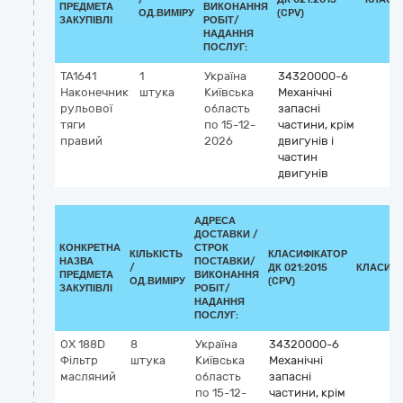
ПРЕДМЕТА
ВИКОНАННЯ
ОД.ВИМІРУ
(CPV)
ЗАКУПІВЛІ
РОБІТ/
НАДАННЯ
ПОСЛУГ:
TA1641
1
Україна
34320000-6
Наконечник
штука
Київська
Механічні
рульової
область
запасні
тяги
по 15-12-
частини, крім
правий
2026
двигунів і
частин
двигунів
АДРЕСА
ДОСТАВКИ /
КОНКРЕТНА
СТРОК
КІЛЬКІСТЬ
КЛАСИФІКАТОР
НАЗВА
ПОСТАВКИ/
/
ДК 021:2015
КЛАСИФІ
ПРЕДМЕТА
ВИКОНАННЯ
ОД.ВИМІРУ
(CPV)
ЗАКУПІВЛІ
РОБІТ/
НАДАННЯ
ПОСЛУГ:
OX 188D
8
Україна
34320000-6
Фільтр
штука
Київська
Механічні
масляний
область
запасні
по 15-12-
частини, крім