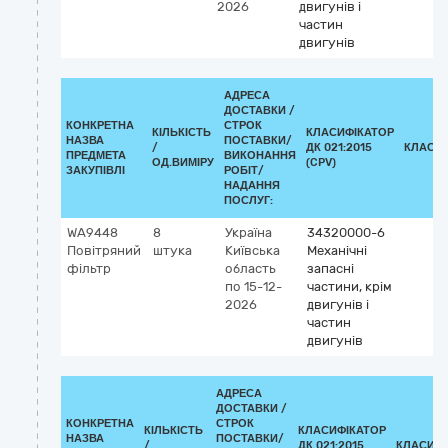
2026
двигунів і
частин
двигунів
АДРЕСА
ДОСТАВКИ /
КОНКРЕТНА
СТРОК
КІЛЬКІСТЬ
КЛАСИФІКАТОР
НАЗВА
ПОСТАВКИ/
/
ДК 021:2015
КЛАСИ
ПРЕДМЕТА
ВИКОНАННЯ
ОД.ВИМІРУ
(CPV)
ЗАКУПІВЛІ
РОБІТ/
НАДАННЯ
ПОСЛУГ:
WA9448
8
Україна
34320000-6
Повітряний
штука
Київська
Механічні
фільтр
область
запасні
по 15-12-
частини, крім
2026
двигунів і
частин
двигунів
АДРЕСА
ДОСТАВКИ /
КОНКРЕТНА
СТРОК
КІЛЬКІСТЬ
КЛАСИФІКАТОР
НАЗВА
ПОСТАВКИ/
/
ДК 021:2015
КЛАСИФІ