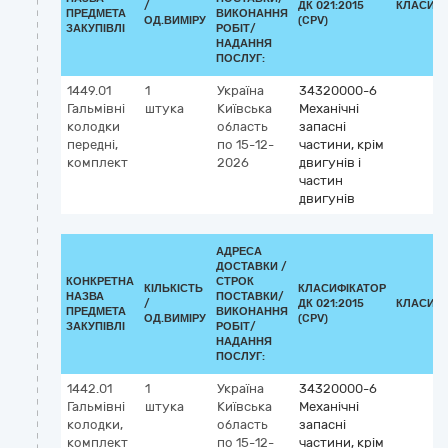
/
ДК 021:2015
КЛАСИФІ
ПРЕДМЕТА
ВИКОНАННЯ
ОД.ВИМІРУ
(CPV)
ЗАКУПІВЛІ
РОБІТ/
НАДАННЯ
ПОСЛУГ:
1449.01
1
Україна
34320000-6
Гальмівні
штука
Київська
Механічні
колодки
область
запасні
передні,
по 15-12-
частини, крім
комплект
2026
двигунів і
частин
двигунів
АДРЕСА
ДОСТАВКИ /
КОНКРЕТНА
СТРОК
КІЛЬКІСТЬ
КЛАСИФІКАТОР
НАЗВА
ПОСТАВКИ/
/
ДК 021:2015
КЛАСИФІ
ПРЕДМЕТА
ВИКОНАННЯ
ОД.ВИМІРУ
(CPV)
ЗАКУПІВЛІ
РОБІТ/
НАДАННЯ
ПОСЛУГ:
1442.01
1
Україна
34320000-6
Гальмівні
штука
Київська
Механічні
колодки,
область
запасні
комплект
по 15-12-
частини, крім