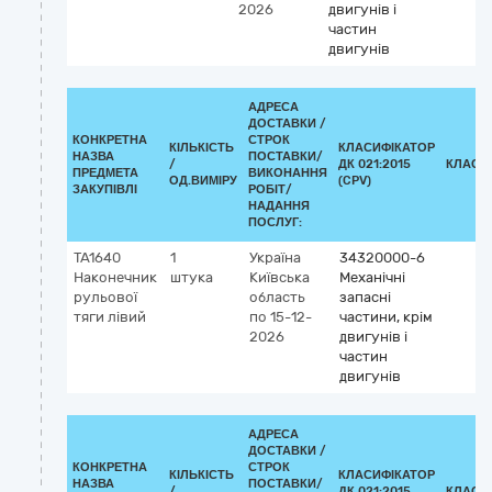
2026
двигунів і
частин
двигунів
АДРЕСА
ДОСТАВКИ /
КОНКРЕТНА
СТРОК
КІЛЬКІСТЬ
КЛАСИФІКАТОР
НАЗВА
ПОСТАВКИ/
/
ДК 021:2015
КЛАСИ
ПРЕДМЕТА
ВИКОНАННЯ
ОД.ВИМІРУ
(CPV)
ЗАКУПІВЛІ
РОБІТ/
НАДАННЯ
ПОСЛУГ:
TA1640
1
Україна
34320000-6
Наконечник
штука
Київська
Механічні
рульової
область
запасні
тяги лівий
по 15-12-
частини, крім
2026
двигунів і
частин
двигунів
АДРЕСА
ДОСТАВКИ /
КОНКРЕТНА
СТРОК
КІЛЬКІСТЬ
КЛАСИФІКАТОР
НАЗВА
ПОСТАВКИ/
/
ДК 021:2015
КЛАСИ