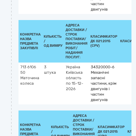
частин
двигунів
АДРЕСА
ДОСТАВКИ /
КОНКРЕТНА
СТРОК
КІЛЬКІСТЬ
КЛАСИФІКАТОР
НАЗВА
ПОСТАВКИ/
/
ДК 021:2015
КЛАСИФІ
ПРЕДМЕТА
ВИКОНАННЯ
ОД.ВИМІРУ
(CPV)
ЗАКУПІВЛІ
РОБІТ/
НАДАННЯ
ПОСЛУГ:
713 6106
3
Україна
34320000-6
50
штука
Київська
Механічні
Маточина
область
запасні
колеса
по 15-12-
частини, крім
2026
двигунів і
частин
двигунів
АДРЕСА
ДОСТАВКИ /
КОНКРЕТНА
СТРОК
КІЛЬКІСТЬ
КЛАСИФІКАТОР
НАЗВА
ПОСТАВКИ/
/
ДК 021:2015
КЛА
ПРЕДМЕТА
ВИКОНАННЯ