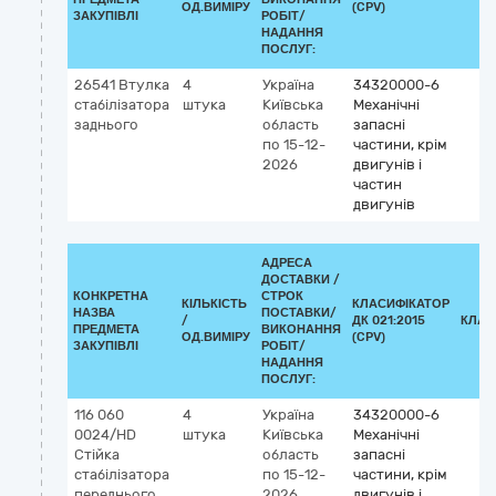
ОД.ВИМІРУ
(CPV)
ЗАКУПІВЛІ
РОБІТ/
НАДАННЯ
ПОСЛУГ:
26541 Втулка
4
Україна
34320000-6
стабілізатора
штука
Київська
Механічні
заднього
область
запасні
по 15-12-
частини, крім
2026
двигунів і
частин
двигунів
АДРЕСА
ДОСТАВКИ /
КОНКРЕТНА
СТРОК
КІЛЬКІСТЬ
КЛАСИФІКАТОР
НАЗВА
ПОСТАВКИ/
/
ДК 021:2015
КЛАС
ПРЕДМЕТА
ВИКОНАННЯ
ОД.ВИМІРУ
(CPV)
ЗАКУПІВЛІ
РОБІТ/
НАДАННЯ
ПОСЛУГ:
116 060
4
Україна
34320000-6
0024/HD
штука
Київська
Механічні
Стійка
область
запасні
стабілізатора
по 15-12-
частини, крім
переднього
2026
двигунів і