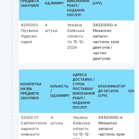
ПРЕДМЕТА
ВИКОНАННЯ
ОД.ВИМІРУ
(CPV)
ЗАКУПІВЛІ
РОБІТ/
НАДАННЯ
ПОСЛУГ:
4295050
4
Україна
34320000-6
Пружина
штука
Київська
Механічні
підвіски
область
запасні
задня
по 15-12-
частини, крім
2026
двигунів і
частин
двигунів
АДРЕСА
ДОСТАВКИ /
КОНКРЕТНА
СТРОК
КІЛЬКІСТЬ
КЛАСИФІКАТОР
НАЗВА
ПОСТАВКИ/
/
ДК 021:2015
КЛАС
ПРЕДМЕТА
ВИКОНАННЯ
ОД.ВИМІРУ
(CPV)
ЗАКУПІВЛІ
РОБІТ/
НАДАННЯ
ПОСЛУГ:
32000 01
4
Україна
34320000-6
Сайлентблок
штука
Київська
Механічні
заднього
область
запасні
нижнього
по 15-12-
частини, крім