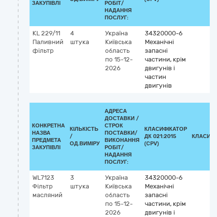
ЗАКУПІВЛІ
РОБІТ/
НАДАННЯ
ПОСЛУГ:
KL 229/11
4
Україна
34320000-6
Паливний
штука
Київська
Механічні
фільтр
область
запасні
по 15-12-
частини, крім
2026
двигунів і
частин
двигунів
АДРЕСА
ДОСТАВКИ /
КОНКРЕТНА
СТРОК
КІЛЬКІСТЬ
КЛАСИФІКАТОР
НАЗВА
ПОСТАВКИ/
/
ДК 021:2015
КЛАСИФІ
ПРЕДМЕТА
ВИКОНАННЯ
ОД.ВИМІРУ
(CPV)
ЗАКУПІВЛІ
РОБІТ/
НАДАННЯ
ПОСЛУГ:
WL7123
3
Україна
34320000-6
Фільтр
штука
Київська
Механічні
масляний
область
запасні
по 15-12-
частини, крім
2026
двигунів і