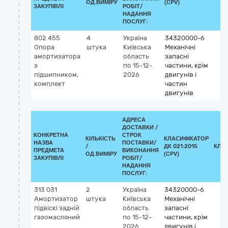
ОД.ВИМІРУ
(CPV)
ЗАКУПІВЛІ
РОБІТ/
НАДАННЯ
ПОСЛУГ:
802 455
4
Україна
34320000-6
Опора
штука
Київська
Механічні
амортизатора
область
запасні
з
по 15-12-
частини, крім
підшипником,
2026
двигунів і
комплект
частин
двигунів
АДРЕСА
ДОСТАВКИ /
КОНКРЕТНА
СТРОК
КІЛЬКІСТЬ
КЛАСИФІКАТОР
НАЗВА
ПОСТАВКИ/
/
ДК 021:2015
КЛА
ПРЕДМЕТА
ВИКОНАННЯ
ОД.ВИМІРУ
(CPV)
ЗАКУПІВЛІ
РОБІТ/
НАДАННЯ
ПОСЛУГ:
313 031
2
Україна
34320000-6
Амортизатор
штука
Київська
Механічні
підвіскі задній
область
запасні
газомасляний
по 15-12-
частини, крім
2026
двигунів і