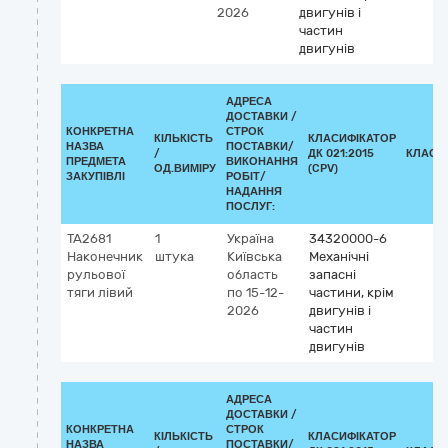
2026
двигунів і
частин
двигунів
АДРЕСА
ДОСТАВКИ /
КОНКРЕТНА
СТРОК
КІЛЬКІСТЬ
КЛАСИФІКАТОР
НАЗВА
ПОСТАВКИ/
/
ДК 021:2015
КЛАСИ
ПРЕДМЕТА
ВИКОНАННЯ
ОД.ВИМІРУ
(CPV)
ЗАКУПІВЛІ
РОБІТ/
НАДАННЯ
ПОСЛУГ:
TA2681
1
Україна
34320000-6
Наконечник
штука
Київська
Механічні
рульової
область
запасні
тяги лівий
по 15-12-
частини, крім
2026
двигунів і
частин
двигунів
АДРЕСА
ДОСТАВКИ /
КОНКРЕТНА
СТРОК
КІЛЬКІСТЬ
КЛАСИФІКАТОР
НАЗВА
ПОСТАВКИ/