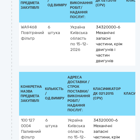
/
ДК 021:2015
КЛАСИ
ПРЕДМЕТА
ВИКОНАННЯ
ОД.ВИМІРУ
(CPV)
ЗАКУПІВЛІ
РОБІТ/
НАДАННЯ
ПОСЛУГ:
WA9468
6
Україна
34320000-6
Повітряний
штука
Київська
Механічні
фільтр
область
запасні
по 15-12-
частини, крім
2026
двигунів і
частин
двигунів
АДРЕСА
ДОСТАВКИ /
КОНКРЕТНА
СТРОК
КІЛЬКІСТЬ
КЛАСИФІКАТОР
НАЗВА
ПОСТАВКИ/
/
ДК 021:2015
КЛАСИФІ
ПРЕДМЕТА
ВИКОНАННЯ
ОД.ВИМІРУ
(CPV)
ЗАКУПІВЛІ
РОБІТ/
НАДАННЯ
ПОСЛУГ:
100 127
6
Україна
34320000-6
0004
штука
Київська
Механічні
Паливний
область
запасні
фільтр
по 15-12-
частини, крім