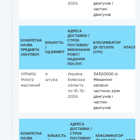
2026
двигунів і
частин
двигунів
АДРЕСА
ДОСТАВКИ /
КОНКРЕТНА
СТРОК
КІЛЬКІСТЬ
КЛАСИФІКАТОР
НАЗВА
ПОСТАВКИ/
/
ДК 021:2015
КЛАСИФІ
ПРЕДМЕТА
ВИКОНАННЯ
ОД.ВИМІРУ
(CPV)
ЗАКУПІВЛІ
РОБІТ/
НАДАННЯ
ПОСЛУГ:
H19W06
6
Україна
34320000-6
Фільтр
штука
Київська
Механічні
масляний
область
запасні
по 15-12-
частини, крім
2026
двигунів і
частин
двигунів
АДРЕСА
ДОСТАВКИ /
КОНКРЕТНА
СТРОК
КІЛЬКІСТЬ
КЛАСИФІКАТОР
НАЗВА
ПОСТАВКИ/