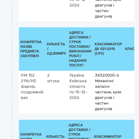
2026
двигунів і
частин
двигунів
АДРЕСА
ДОСТАВКИ /
КОНКРЕТНА
СТРОК
КІЛЬКІСТЬ
КЛАСИФІКАТОР
НАЗВА
ПОСТАВКИ/
/
ДК 021:2015
КЛАСИФ
ПРЕДМЕТА
ВИКОНАННЯ
ОД.ВИМІРУ
(CPV)
ЗАКУПІВЛІ
РОБІТ/
НАДАННЯ
ПОСЛУГ:
014 152
2
Україна
34320000-6
2116/HD
штука
Київська
Механічні
Шарнір,
область
запасні
поздовжній
по 15-12-
частини, крім
вал
2026
двигунів і
частин
двигунів
АДРЕСА
ДОСТАВКИ /
КОНКРЕТНА
СТРОК
КІЛЬКІСТЬ
КЛАСИФІКАТОР