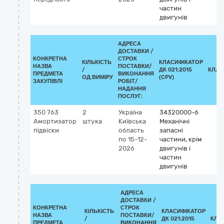
частин
двигунів
АДРЕСА
ДОСТАВКИ /
КОНКРЕТНА
СТРОК
КІЛЬКІСТЬ
КЛАСИФІКАТОР
НАЗВА
ПОСТАВКИ/
/
ДК 021:2015
КЛАС
ПРЕДМЕТА
ВИКОНАННЯ
ОД.ВИМІРУ
(CPV)
ЗАКУПІВЛІ
РОБІТ/
НАДАННЯ
ПОСЛУГ:
350 763
2
Україна
34320000-6
Амортизатор
штука
Київська
Механічні
підвіски
область
запасні
по 15-12-
частини, крім
2026
двигунів і
частин
двигунів
АДРЕСА
ДОСТАВКИ /
КОНКРЕТНА
СТРОК
КІЛЬКІСТЬ
КЛАСИФІКАТОР
НАЗВА
ПОСТАВКИ/
/
ДК 021:2015
КЛА
ПРЕДМЕТА
ВИКОНАННЯ