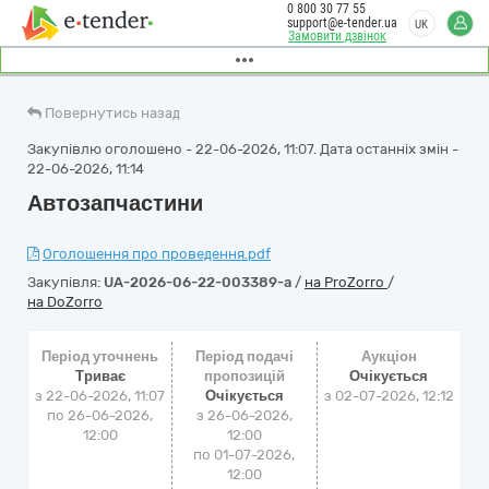
0 800 30 77 55
support@e-tender.ua
UK
Замовити дзвінок
Повернутись назад
Закупівлю оголошено - 22-06-2026, 11:07. Дата останніх змін -
22-06-2026, 11:14
Автозапчастини
Оголошення про проведення.pdf
Закупівля:
UA-2026-06-22-003389-a
/
на ProZorro
/
на DoZorro
Період уточнень
Період подачі
Аукціон
Триває
пропозицій
Очікується
з 22-06-2026, 11:07
Очікується
з
02-07-2026, 12:12
по 26-06-2026,
з 26-06-2026,
12:00
12:00
по 01-07-2026,
12:00