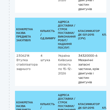
2026
двигунів і
частин
двигунів
АДРЕСА
ДОСТАВКИ /
КОНКРЕТНА
СТРОК
КІЛЬКІСТЬ
КЛАСИФІКАТОР
НАЗВА
ПОСТАВКИ/
/
ДК 021:2015
КЛАС
ПРЕДМЕТА
ВИКОНАННЯ
ОД.ВИМІРУ
(CPV)
ЗАКУПІВЛІ
РОБІТ/
НАДАННЯ
ПОСЛУГ:
2306214
4
Україна
34320000-6
Втулка
штука
Київська
Механічні
стабілізатора
область
запасні
заднього
по 15-12-
частини, крім
2026
двигунів і
частин
двигунів
АДРЕСА
ДОСТАВКИ /
КОНКРЕТНА
СТРОК
КІЛЬКІСТЬ
КЛАСИФІКАТОР
НАЗВА
ПОСТАВКИ/
/
ДК 021:2015
КЛАС
ПРЕДМЕТА
ВИКОНАННЯ