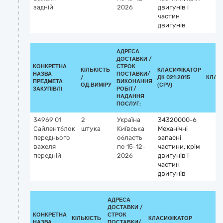
задній
2026
двигунів і
частин
двигунів
АДРЕСА
ДОСТАВКИ /
КОНКРЕТНА
СТРОК
КІЛЬКІСТЬ
КЛАСИФІКАТОР
НАЗВА
ПОСТАВКИ/
/
ДК 021:2015
КЛАС
ПРЕДМЕТА
ВИКОНАННЯ
ОД.ВИМІРУ
(CPV)
ЗАКУПІВЛІ
РОБІТ/
НАДАННЯ
ПОСЛУГ:
34969 01
2
Україна
34320000-6
Сайлентблок
штука
Київська
Механічні
переднього
область
запасні
важеля
по 15-12-
частини, крім
передній
2026
двигунів і
частин
двигунів
АДРЕСА
ДОСТАВКИ /
КОНКРЕТНА
СТРОК
КІЛЬКІСТЬ
КЛАСИФІКАТОР
НАЗВА
ПОСТАВКИ/