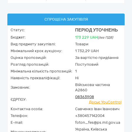
СПРОЩЕНА ЗАКУПІВЛЯ
ПЕРІОД УТОЧНЕНЬ
Статус:
Бюджет:
173 229
UAH
(без ПДВ)
Вид предмету закупівлі:
Товари
Мінімальний крок аукціону:
1 732,29 UAH
Оцінка пропозицій:
За вартістю придбання
Розгляд пропозицій:
Поступовий
Мінімальна кількість пропозицій:
1
Наявність прекваліфікації:
Ні
Військова частина
Замовник:
А2860
08363908
ЄДРПОУ:
Досьє YouControl
Контактна особа:
Савченко Іван Іванович
Телефон:
+380457142004
E-mail:
foton_fes@ps.mil.gov.ua
Україна
,
Київська
Місцезнаходження: