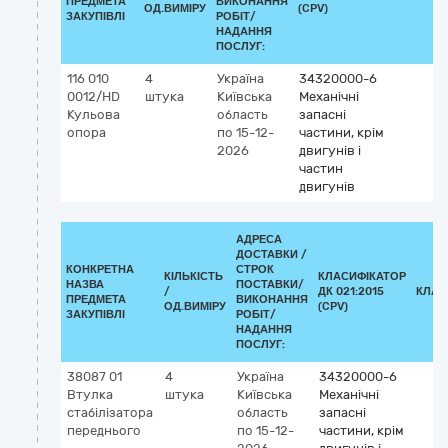
ПРЕДМЕТА
ВИКОНАННЯ
ОД.ВИМІРУ
(CPV)
ЗАКУПІВЛІ
РОБІТ/
НАДАННЯ
ПОСЛУГ:
116 010
4
Україна
34320000-6
0012/HD
штука
Київська
Механічні
Кульова
область
запасні
опора
по 15-12-
частини, крім
2026
двигунів і
частин
двигунів
АДРЕСА
ДОСТАВКИ /
КОНКРЕТНА
СТРОК
КІЛЬКІСТЬ
КЛАСИФІКАТОР
НАЗВА
ПОСТАВКИ/
/
ДК 021:2015
КЛАС
ПРЕДМЕТА
ВИКОНАННЯ
ОД.ВИМІРУ
(CPV)
ЗАКУПІВЛІ
РОБІТ/
НАДАННЯ
ПОСЛУГ:
38087 01
4
Україна
34320000-6
Втулка
штука
Київська
Механічні
стабілізатора
область
запасні
переднього
по 15-12-
частини, крім