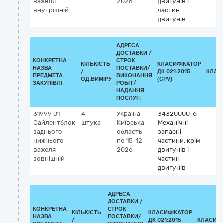
важеля
2026
двигунів і
внутрішній
частин
двигунів
АДРЕСА
ДОСТАВКИ /
КОНКРЕТНА
СТРОК
КІЛЬКІСТЬ
КЛАСИФІКАТОР
НАЗВА
ПОСТАВКИ/
/
ДК 021:2015
КЛАС
ПРЕДМЕТА
ВИКОНАННЯ
ОД.ВИМІРУ
(CPV)
ЗАКУПІВЛІ
РОБІТ/
НАДАННЯ
ПОСЛУГ:
31999 01
4
Україна
34320000-6
Сайлентблок
штука
Київська
Механічні
заднього
область
запасні
нижнього
по 15-12-
частини, крім
важеля
2026
двигунів і
зовнішній
частин
двигунів
АДРЕСА
ДОСТАВКИ /
КОНКРЕТНА
СТРОК
КІЛЬКІСТЬ
КЛАСИФІКАТОР
НАЗВА
ПОСТАВКИ/
/
ДК 021:2015
КЛАСИФІ