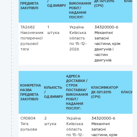
/
ДК 021:2015
КЛАСИ
ПРЕДМЕТА
ВИКОНАННЯ
ОД.ВИМІРУ
(CPV)
ЗАКУПІВЛІ
РОБІТ/
НАДАННЯ
ПОСЛУГ:
TA2682
1
Україна
34320000-6
Наконечник
штука
Київська
Механічні
поперечної
область
запасні
рульової
по 15-12-
частини, крім
тяги
2026
двигунів і
частин
двигунів
АДРЕСА
ДОСТАВКИ /
КОНКРЕТНА
СТРОК
КІЛЬКІСТЬ
КЛАСИФІКАТОР
НАЗВА
ПОСТАВКИ/
/
ДК 021:2015
КЛАСИФІ
ПРЕДМЕТА
ВИКОНАННЯ
ОД.ВИМІРУ
(CPV)
ЗАКУПІВЛІ
РОБІТ/
НАДАННЯ
ПОСЛУГ:
CR0804
2
Україна
34320000-6
Тяга
штука
Київська
Механічні
рульова
область
запасні
по 15-12-
частини, крім