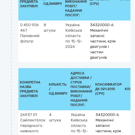
ПРЕДМЕТА
ВИКОНАННЯ
ОД.ВИМІРУ
(CPV)
ЗАКУПІВЛІ
РОБІТ/
НАДАННЯ
ПОСЛУГ:
0 450 906
8
Україна
34320000-6
467
штука
Київська
Механічні
Паливний
область
запасні
фільтр
по 15-12-
частини, крім
2026
двигунів і
частин
двигунів
АДРЕСА
ДОСТАВКИ /
КОНКРЕТНА
СТРОК
КІЛЬКІСТЬ
КЛАСИФІКАТОР
НАЗВА
ПОСТАВКИ/
/
ДК 021:2015
КЛАС
ПРЕДМЕТА
ВИКОНАННЯ
ОД.ВИМІРУ
(CPV)
ЗАКУПІВЛІ
РОБІТ/
НАДАННЯ
ПОСЛУГ:
26937 01
4
Україна
34320000-6
Сайлентблок
штука
Київська
Механічні
переднього
область
запасні
нижнього
по 15-12-
частини, крім