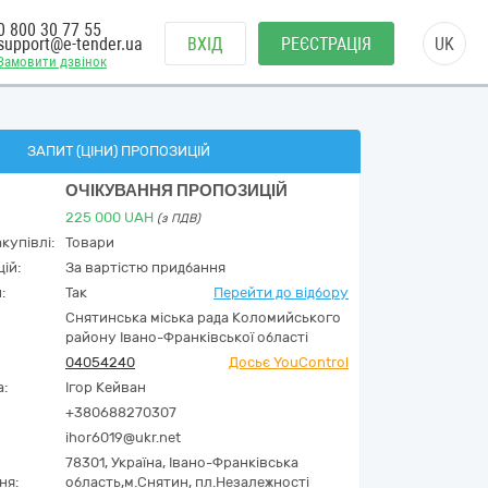
0 800 30 77 55
support@e-tender.ua
ВХІД
РЕЄСТРАЦІЯ
UK
Замовити дзвінок
ЗАПИТ (ЦІНИ) ПРОПОЗИЦІЙ
ОЧІКУВАННЯ ПРОПОЗИЦІЙ
225 000
UAH
(з ПДВ)
купівлі:
Товари
ій:
За вартістю придбання
:
Так
Перейти до відбору
Снятинська міська рада Коломийського
району Івано-Франківської області
04054240
Досьє YouControl
а:
Ігор Кейван
+380688270307
ihor6019@ukr.net
78301,
Україна
,
Івано-Франківська
ня:
область,
м.Снятин,
пл.Незалежності