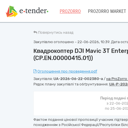
PROZORRO
PROZORRO MARKET
Повернутись назад
Закупівлю оголошено - 22-06-2026, 10:39. Дата оста
Квадрокоптер DJI Mavic 3T Enterp
(CP.EN.00000415.01))
Оголошення про проведення.pdf
Закупівля:
UA-2026-06-22-002380-a
/
на ProZorro
Рядок плану закупівлі та обґрунтування:
UA-P-202
Період подачі
з 22-06-202
по 25-06-202
Фактом подання цінової пропозиції учасник підтве
походженням з Російської Федерації/Республіки Біл