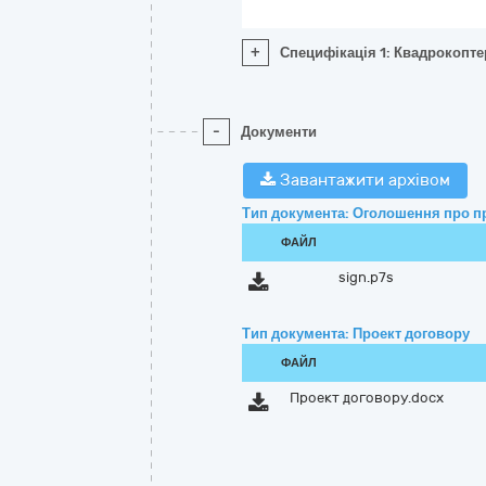
+
Специфікація 1: Квадрокоптер
-
Документи
Завантажити архівом
Тип документа: Оголошення про п
ФАЙЛ
sign.p7s
Тип документа: Проект договору
ФАЙЛ
Проект договору.docx