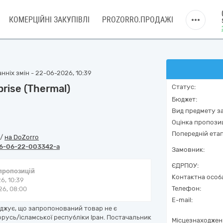
КОМЕРЦІЙНІ ЗАКУПІВЛІ
PROZORRO.ПРОДАЖІ
нніх змін - 22-06-2026, 10:39
rise (Thermal)
Статус:
Бюджет:
Вид предмету за
Оцінка пропозиц
Попередній етап
/
на DoZorro
6-06-22-003342-a
Замовник:
ЄДРПОУ:
 пропозицій
Контактна особ
6, 10:39
Телефон:
6, 08:00
E-mail:
рджує, що запропонований товар не є
орусь/ісламської республіки Іран. Постачальник
Місцезнаходжен