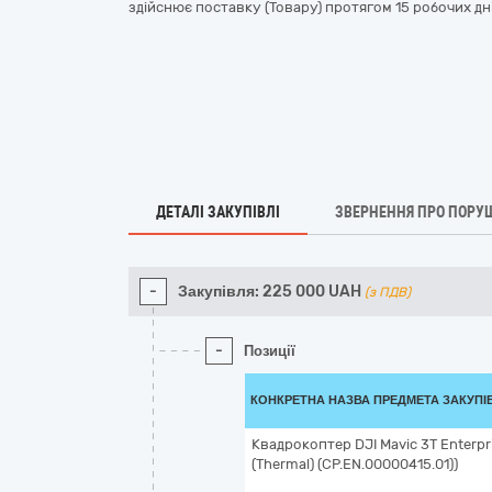
здійснює поставку (Товару) протягом 15 робочих д
ДЕТАЛІ ЗАКУПІВЛІ
ЗВЕРНЕННЯ ПРО ПОРУ
-
Закупівля:
225 000
UAH
(з ПДВ)
-
Позиції
КОНКРЕТНА НАЗВА ПРЕДМЕТА ЗАКУПІ
Квадрокоптер DJI Mavic 3T Enterpr
(Thermal) (CP.EN.00000415.01))