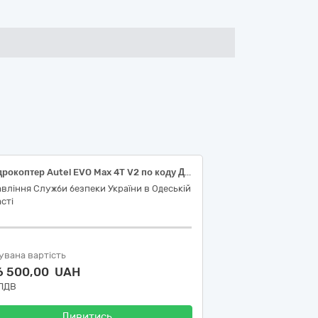
Квадрокоптер Autel EVO Max 4T V2 по коду ДК 021:2015 34710000-7 «Вертольоти, літаки, космічні та інші літальні апарати з двигуном».
вління Служби безпеки України в Одеській
сті
увана вартість
6 500,00 UAH
 ПДВ
Дивитись