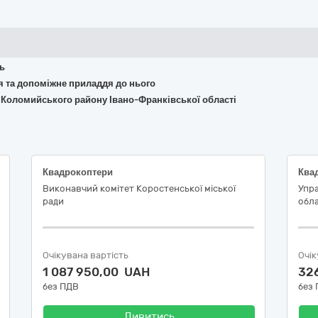
ть
ня та допоміжне приладдя до нього
а Коломийського району Івано-Франківської області
Квадрокоптери
Виконавчий комітет Коростенської міської
Упра
ради
обла
Очікувана вартість
Очік
1 087 950,00 UAH
32
без ПДВ
без
Дивитись