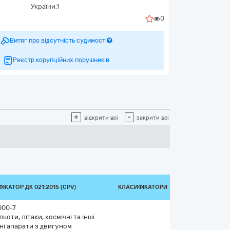
України,1
0
Витяг про відсутність судимості
Реєстр корупційних порушників
+
-
відкрити всі
закрити всі
ІКАТОР ДК 021:2015 (CPV)
КЛАСИФІКАТОРИ
000-7
ьоти, літаки, космічні та інші
ні апарати з двигуном