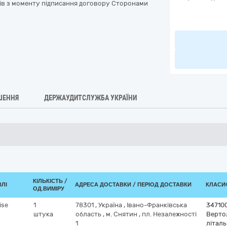
нів з моменту підписання договору Сторонами
ШЕННЯ
ДЕРЖАУДИТСЛУЖБА УКРАЇНИ
КІЛЬКІСТЬ /
ВЛІ
АДРЕСА ДОСТАВКИ / ПЕРІОД ДОСТАВКИ
КЛАСИФ
ОД.ВИМІРУ
ise
1
78301
,
Україна
,
Івано-Франківська
34710
штука
область
,
м. Снятин
,
пл. Незалежності
Вертол
1
літаль