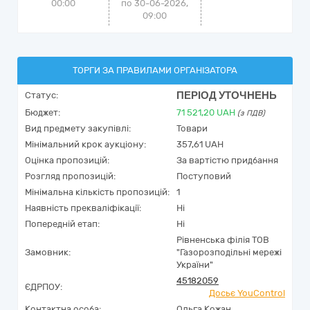
00:00
по 30-06-2026,
09:00
ТОРГИ ЗА ПРАВИЛАМИ ОРГАНІЗАТОРА
ПЕРІОД УТОЧНЕНЬ
Статус:
Бюджет:
71 521,20
UAH
(з ПДВ)
Вид предмету закупівлі:
Товари
Мінімальний крок аукціону:
357,61 UAH
Оцінка пропозицій:
За вартістю придбання
Розгляд пропозицій:
Поступовий
Мінімальна кількість пропозицій:
1
Наявність прекваліфікації:
Ні
Попередній етап:
Ні
Рівненська філія ТОВ
Замовник:
"Газорозподільні мережі
України"
45182059
ЄДРПОУ:
Досьє YouControl
Контактна особа:
Ольга Кожан