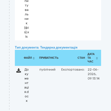
пи
ту
ва
ль
ни
к
(фі
з).x
ls
Тип документа: Тендерна документація
ДАТА
ФАЙЛ
ПРИВАТНІСТЬ
СТАН
ТА
ЧАС
До
публічний
Експортовано:
22-06-
ку
2026,
ме
09:13:14
нт
аці
я.d
oc
x