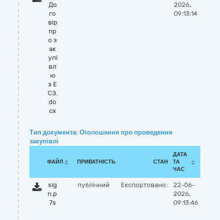
До
2026,
го
09:13:14
вір
пр
о з
ак
упі
вл
ю
з Е
СЗ.
do
cx
Тип документа: Оголошення про проведення
закупівлі
ДАТА
ФАЙЛ
ПРИВАТНІСТЬ
СТАН
ТА
ЧАС
sig
публічний
Експортовано:
22-06-
n.p
2026,
7s
09:13:46