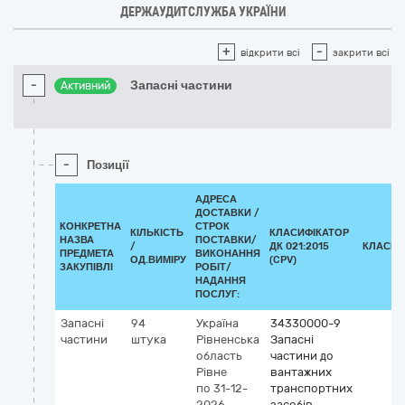
ДЕРЖАУДИТСЛУЖБА УКРАЇНИ
+
-
відкрити всі
закрити всі
-
Запасні частини
Активний
-
Позиції
АДРЕСА
ДОСТАВКИ /
КОНКРЕТНА
СТРОК
КІЛЬКІСТЬ
КЛАСИФІКАТОР
НАЗВА
ПОСТАВКИ/
/
ДК 021:2015
КЛАСИФ
ПРЕДМЕТА
ВИКОНАННЯ
ОД.ВИМІРУ
(CPV)
ЗАКУПІВЛІ
РОБІТ/
НАДАННЯ
ПОСЛУГ:
Запасні
94
Україна
34330000-9
частини
штука
Рівненська
Запасні
область
частини до
Рівне
вантажних
по 31-12-
транспортних
2026
засобів,