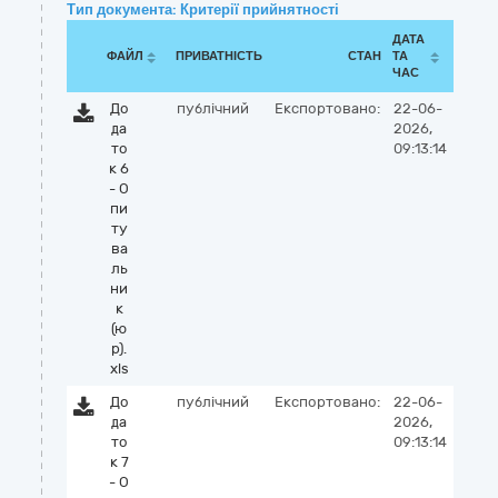
Тип документа: Критерії прийнятності
ДАТА
ФАЙЛ
ПРИВАТНІСТЬ
СТАН
ТА
ЧАС
До
публічний
Експортовано:
22-06-
да
2026,
то
09:13:14
к 6
- О
пи
ту
ва
ль
ни
к
(ю
р).
xls
До
публічний
Експортовано:
22-06-
да
2026,
то
09:13:14
к 7
- О