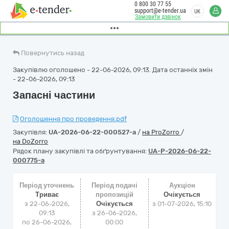
0 800 30 77 55
support@e-tender.ua
UK
Замовити дзвінок
Повернутись назад
Закупівлю оголошено - 22-06-2026, 09:13. Дата останніх змін
- 22-06-2026, 09:13
Запасні частини
Оголошення про проведення.pdf
Закупівля:
UA-2026-06-22-000527-a
/
на ProZorro
/
на DoZorro
Рядок плану закупівлі та обґрунтування:
UA-P-2026-06-22-
000775-a
Період уточнень
Період подачі
Аукціон
Триває
пропозицій
Очікується
з 22-06-2026,
Очікується
з
01-07-2026, 15:10
09:13
з 26-06-2026,
по 26-06-2026,
00:00