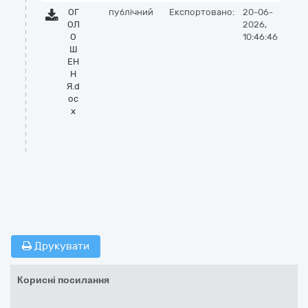
ОГ
публічний
Експортовано:
20-06-
ОЛ
2026,
О
10:46:46
Ш
ЕН
Н
Я.d
oc
x
Друкувати
Корисні посилання