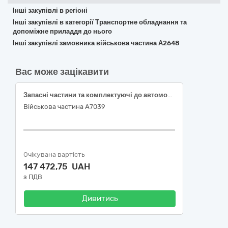
Інші закупівлі в регіоні
Інші закупівлі в категорії Транспортне обладнання та
допоміжне приладдя до нього
Інші закупівлі замовника військова частина А2648
Вас може зацікавити
Запасні частини та комплектуючі до автомобілів ЗАЗ LANOS VIN-Y6DTF55Y0E0004652, 2013, в/н 6071 К3, DAEWOO LANOS VIN-Y6DTF69YD7W322253, 2007, в/н 9394 Н5, Volkswagen Transporter В/Н 5980 К3 vin:WV1ZZZ70Z3X069620 2004 р.в
Військова частина А7039
Очікувана вартість
147 472,75 UAH
з ПДВ
Дивитись