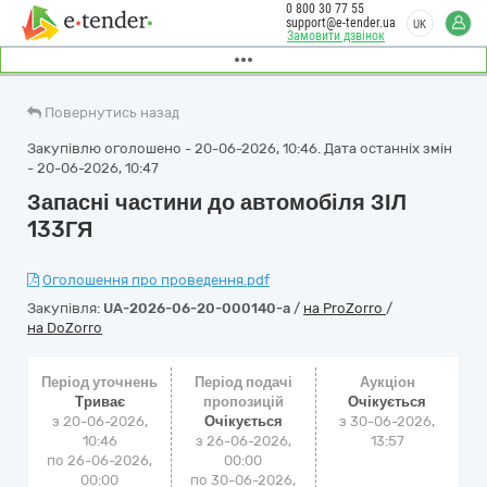
0 800 30 77 55
support@e-tender.ua
UK
Замовити дзвінок
Повернутись назад
Закупівлю оголошено - 20-06-2026, 10:46. Дата останніх змін
- 20-06-2026, 10:47
Запасні частини до автомобіля ЗІЛ
133ГЯ
Оголошення про проведення.pdf
Закупівля:
UA-2026-06-20-000140-a
/
на ProZorro
/
на DoZorro
Період уточнень
Період подачі
Аукціон
Триває
пропозицій
Очікується
з 20-06-2026,
Очікується
з
30-06-2026,
10:46
з 26-06-2026,
13:57
по 26-06-2026,
00:00
00:00
по 30-06-2026,