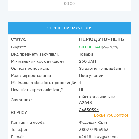
00:00
СПРОЩЕНА ЗАКУПІВЛЯ
ПЕРІОД УТОЧНЕНЬ
Статус:
Бюджет:
50 000
UAH
(без ПДВ)
Вид предмету закупівлі:
Товари
Мінімальний крок аукціону:
250 UAH
Оцінка пропозицій:
За вартістю придбання
Розгляд пропозицій:
Поступовий
Мінімальна кількість пропозицій:
1
Наявність прекваліфікації:
Ні
військова частина
Замовник:
А2648
26630394
ЄДРПОУ:
Досьє YouControl
Контактна особа:
Федущак Юрій
Телефон:
380972956953
E-mail:
a2648_buy@ukr.net