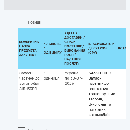
-
Позиції
АДРЕСА
ДОСТАВКИ /
КОНКРЕТНА
СТРОК
КІЛЬКІСТЬ
КЛАСИФІКАТОР
НАЗВА
ПОСТАВКИ/
/
ДК 021:2015
КЛАСИ
ПРЕДМЕТА
ВИКОНАННЯ
ОД.ВИМІРУ
(CPV)
ЗАКУПІВЛІ
РОБІТ/
НАДАННЯ
ПОСЛУГ:
Запасні
1
Україна
34330000-9
частини до
одиниця
по 30-07-
Запасні
автомобіля
2026
частини до
ЗІЛ 133ГЯ
вантажних
транспортних
засобів,
фургонів та
легкових
автомобілів