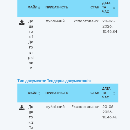
ДАТА
ФАЙЛ
ПРИВАТНІСТЬ
СТАН
ТА
ЧАС
До
публічний
Експортовано:
20-06-
да
2026,
то
10:46:34
к 1
До
го
ві
р.d
oc
x
Тип документа: Тендерна документація
ДАТА
ФАЙЛ
ПРИВАТНІСТЬ
СТАН
ТА
ЧАС
До
публічний
Експортовано:
20-06-
да
2026,
то
10:46:46
к 2
Те