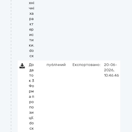
хні
чні
ха
ра
кт
ер
ис
ти
ки.
do
cx
До
публічний
Експортовано:
20-06-
да
2026,
то
10:46:46
к 3
Фо
рм
а п
ро
по
зи
цiї.
do
cx