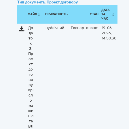
Тип документа: Проект договору
ДАТА
ФАЙЛ
ПРИВАТНІСТЬ
СТАН
ТА
ЧАС
До
публічний
Експортовано:
19-06-
да
2026,
то
14:50:30
к
3.
Пр
оє
кт
до
го
во
ру
крі
сл
о
ма
ши
ніс
та
ВЛ