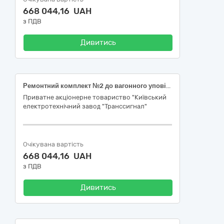
668 044,16 UAH
з ПДВ
Дивитись
Ремонтний комплект №2 до вагонного уповільнювача РНЗ-2
Приватне акціонерне товариство "Київський
електротехнічний завод "Транссигнал"
Очікувана вартість
668 044,16 UAH
з ПДВ
Дивитись