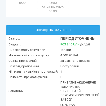
15:00
15:00
по 30-06-2026,
10:00
СПРОЩЕНА ЗАКУПІВЛЯ
ПЕРІОД УТОЧНЕНЬ
Статус:
Бюджет:
903 840
UAH
(з ПДВ)
Вид предмету закупівлі:
Товари
Мінімальний крок аукціону:
4 519,20 UAH
Оцінка пропозицій:
За вартістю придбання
Розгляд пропозицій:
Поступовий
Мінімальна кількість пропозицій:
1
Наявність прекваліфікації:
Ні
ПРИВАТНЕ АКЦІОНЕРНЕ
ТОВАРИСТВО
Замовник:
"ЛЬВІВСЬКИЙ
ЛОКОМОТИВОРЕМОНТНИЙ
ЗАВОД"
00740599