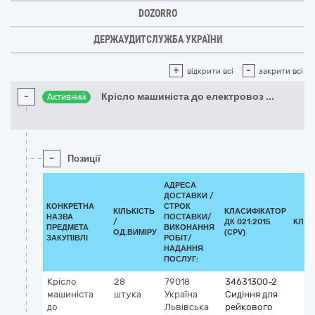
DOZORRO
ДЕРЖАУДИТСЛУЖБА УКРАЇНИ
+
-
відкрити всі
закрити всі
-
Крісло машиніста до електровоз
...
Активний
-
Позиції
АДРЕСА
ДОСТАВКИ /
КОНКРЕТНА
СТРОК
КІЛЬКІСТЬ
КЛАСИФІКАТОР
НАЗВА
ПОСТАВКИ/
/
ДК 021:2015
КЛАС
ПРЕДМЕТА
ВИКОНАННЯ
ОД.ВИМІРУ
(CPV)
ЗАКУПІВЛІ
РОБІТ/
НАДАННЯ
ПОСЛУГ:
Крісло
28
79018
34631300-2
машиніста
штука
Україна
Сидіння для
до
Львівська
рейкового