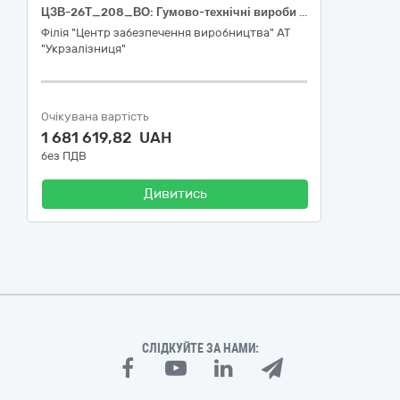
ЦЗВ-26Т_208_ВО: Гумово-технічні вироби (34630000-2 Частини залізничних або трамвайних локомотивів чи рейкового рухомого складу; обладнання для контролю залізничного руху)
Філія "Центр забезпечення виробництва" АТ
"Укрзалізниця"
Очікувана вартість
1 681 619,82 UAH
без ПДВ
Дивитись
СЛІДКУЙТЕ ЗА НАМИ: