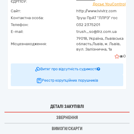
ЄДРПОУ:
Досьє YouControl
Сайт:
http://www.lvivlrz.com
Контактна особа:
Труш ПрАТ "ЛЛРЗ" гос
Телефон:
032 2375201
E-mail:
trush_so@llrz.com.ua
79018,
Україна
,
Львівська
Місцезнаходження:
область,
Львів,
м. Львів,
вул. Залізнична, 1а
0
Витяг про відсутність судимості
Реєстр корупційних порушників
ДЕТАЛІ ЗАКУПІВЛІ
ЗВЕРНЕННЯ
ВИМОГИ/СКАРГИ