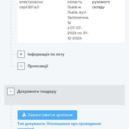
електровозу
область
рухомого
серії ВЛ в/і
Львів
м.
складу
Львів, вул.
Залізнична,
1а
з 07-07-
2026
по 31-
12-2026
+
Інформація по лоту
-
Пропозиції
-
Документи тендеру
Завантажити архівом
Тип документа: Оголошення про проведення
закупівлі