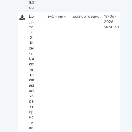
я.d
oc
До
публічний
Експортовано:
19-06-
да
2026,
то
14:50:30
к
2.
Те
хні
чн
і, я
кіс
ні
та
кіл
ькі
сні
ха
ра
кт
ер
ис
ти
ки