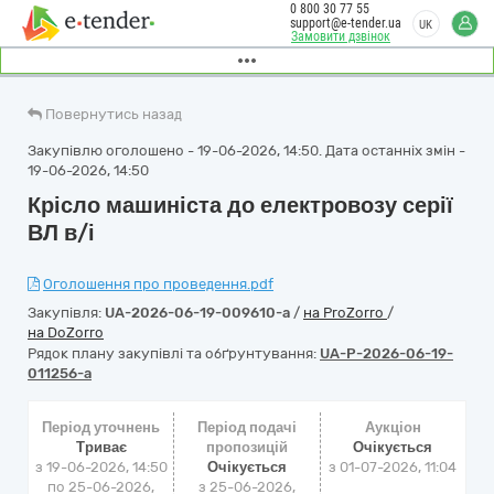
0 800 30 77 55
support@e-tender.ua
UK
Замовити дзвінок
Повернутись назад
Закупівлю оголошено - 19-06-2026, 14:50. Дата останніх змін -
19-06-2026, 14:50
Крісло машиніста до електровозу серії
ВЛ в/і
Оголошення про проведення.pdf
Закупівля:
UA-2026-06-19-009610-a
/
на ProZorro
/
на DoZorro
Рядок плану закупівлі та обґрунтування:
UA-P-2026-06-19-
011256-a
Період уточнень
Період подачі
Аукціон
Триває
пропозицій
Очікується
з 19-06-2026, 14:50
Очікується
з
01-07-2026, 11:04
по 25-06-2026,
з 25-06-2026,