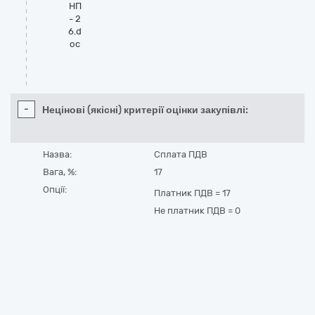
НП
- 2
6.d
oc
-
Нецінові (якісні) критерії оцінки закупівлі:
Назва:
Сплата ПДВ
Вага, %:
17
Опції:
Платник ПДВ
=
17
Не платник ПДВ
=
0