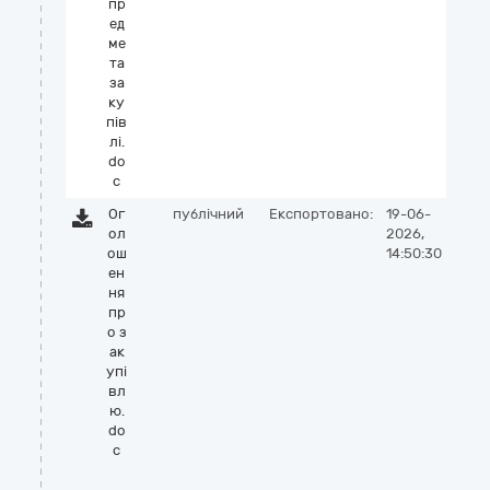
пр
ед
ме
та
за
ку
пів
лі.
do
c
Ог
публічний
Експортовано:
19-06-
ол
2026,
ош
14:50:30
ен
ня
пр
о з
ак
упі
вл
ю.
do
c