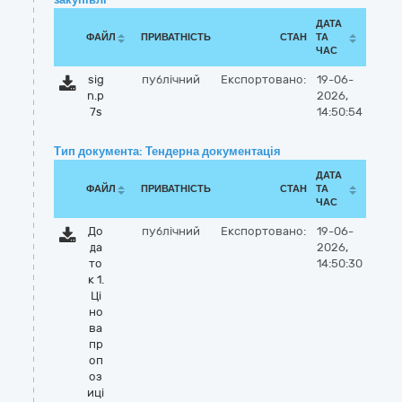
ДАТА
ФАЙЛ
ПРИВАТНІСТЬ
СТАН
ТА
ЧАС
sig
публічний
Експортовано:
19-06-
n.p
2026,
7s
14:50:54
Тип документа: Тендерна документація
ДАТА
ФАЙЛ
ПРИВАТНІСТЬ
СТАН
ТА
ЧАС
До
публічний
Експортовано:
19-06-
да
2026,
то
14:50:30
к 1.
Ці
но
ва
пр
оп
оз
иці