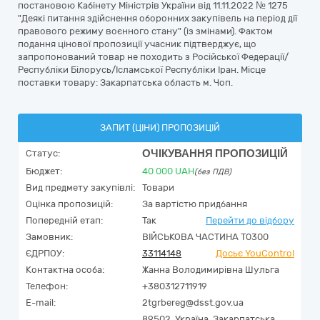
постановою Кабінету Міністрів України від 11.11.2022 № 1275
"Деякі питання здійснення оборонних закупівель на період дії
правового режиму воєнного стану" (із змінами). Фактом
подання цінової пропозиції учасник підтверджує, що
запропонований товар не походить з Російської Федерації/
Республіки Білорусь/Ісламської Республіки Іран. Місце
поставки товару: Закарпатська область м. Чоп.
ЗАПИТ (ЦІНИ) ПРОПОЗИЦІЙ
ОЧІКУВАННЯ ПРОПОЗИЦІЙ
Статус:
Бюджет:
40 000
UAH
(без ПДВ)
Вид предмету закупівлі:
Товари
Оцінка пропозицій:
За вартістю придбання
Попередній етап:
Так
Перейти до відбору
Замовник:
ВІЙСЬКОВА ЧАСТИНА Т0300
ЄДРПОУ:
33114148
Досьє YouControl
Контактна особа:
Жанна Володимирівна Шульга
Телефон:
+380312711919
E-mail:
2tgrbereg@dsst.gov.ua
89502,
Україна
,
Закарпатська