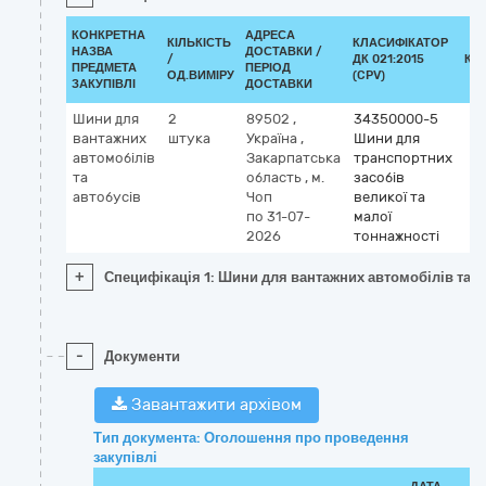
КОНКРЕТНА
АДРЕСА
КІЛЬКІСТЬ
КЛАСИФІКАТОР
НАЗВА
ДОСТАВКИ /
/
ДК 021:2015
КЛ
ПРЕДМЕТА
ПЕРІОД
ОД.ВИМІРУ
(CPV)
ЗАКУПІВЛІ
ДОСТАВКИ
Шини для
2
89502
,
34350000-5
вантажних
штука
Україна
,
Шини для
автомобілів
Закарпатська
транспортних
та
область
,
м.
засобів
автобусів
Чоп
великої та
по 31-07-
малої
2026
тоннажності
+
Специфікація 1: Шини для вантажних автомобілів та а
-
Документи
Завантажити архівом
Тип документа: Оголошення про проведення
закупівлі