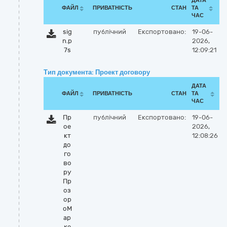
ДАТА
ФАЙЛ
ПРИВАТНІСТЬ
СТАН
ТА
ЧАС
sig
публічний
Експортовано:
19-06-
n.p
2026,
7s
12:09:21
Тип документа: Проект договору
ДАТА
ФАЙЛ
ПРИВАТНІСТЬ
СТАН
ТА
ЧАС
Пр
публічний
Експортовано:
19-06-
ое
2026,
кт
12:08:26
до
го
во
ру
Пр
оз
ор
оМ
ар
ке