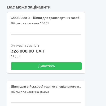
Вас може зацікавити
34350000-5 - Шини для транспортних засобів великої та малої тоннажності
Військова частина А0451
Очікувана вартість
326 000,00 UAH
з ПДВ
Дивитись
Шини для військової техніки спеціального призначення
Військова частина Т0450