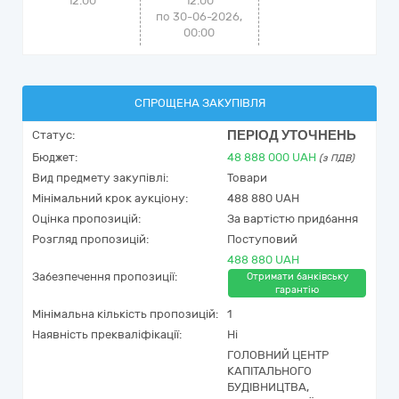
12:00
12:00
по 30-06-2026,
00:00
СПРОЩЕНА ЗАКУПІВЛЯ
ПЕРІОД УТОЧНЕНЬ
Статус:
Бюджет:
48 888 000
UAH
(з ПДВ)
Вид предмету закупівлі:
Товари
Мінімальний крок аукціону:
488 880 UAH
Оцінка пропозицій:
За вартістю придбання
Розгляд пропозицій:
Поступовий
488 880 UAH
Забезпечення пропозиції:
Отримати банківську
гарантію
Мінімальна кількість пропозицій:
1
Наявність прекваліфікації:
Ні
ГОЛОВНИЙ ЦЕНТР
КАПІТАЛЬНОГО
БУДІВНИЦТВА,