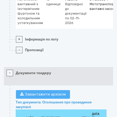
вантажний з
одиниця
Відповідно
Мототранспортн
ізотермічним
до
вантажні засоби
фургоном та
документації
холодильним
по 02-11-
устаткуванням
2026
+
Інформація по лоту
-
Пропозиції
-
Документи тендеру
Завантажити архівом
Тип документа: Оголошення про проведення
закупівлі
ДАТА