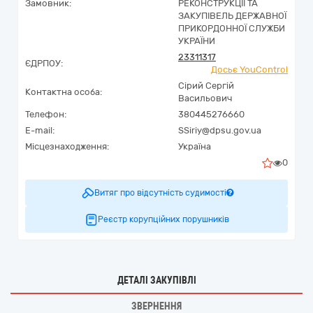
Замовник:
РЕКОНСТРУКЦІЇ ТА
ЗАКУПІВЕЛЬ ДЕРЖАВНОЇ
ПРИКОРДОННОЇ СЛУЖБИ
УКРАЇНИ
23311317
ЄДРПОУ:
Досьє YouControl
Сірий Сергій
Контактна особа:
Васильович
Телефон:
380445276660
E-mail:
SSiriy@dpsu.gov.ua
Місцезнаходження:
Україна
0
Витяг про відсутність судимості
Реєстр корупційних порушників
ДЕТАЛІ ЗАКУПІВЛІ
ЗВЕРНЕННЯ