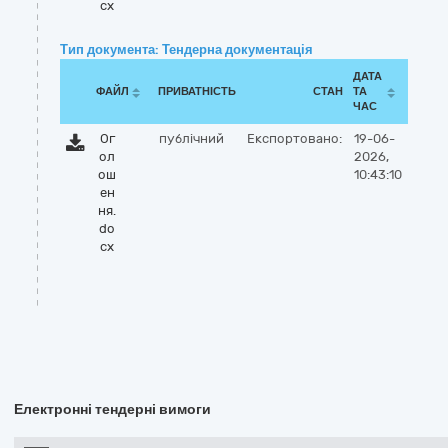
cx
Тип документа: Тендерна документація
ДАТА
ФАЙЛ
ПРИВАТНІСТЬ
СТАН
ТА
ЧАС
Ог
публічний
Експортовано:
19-06-
ол
2026,
ош
10:43:10
ен
ня.
do
cx
Електронні тендерні вимоги