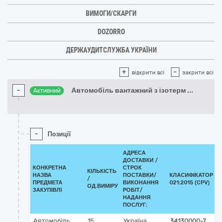
ВИМОГИ/СКАРГИ
DOZORRO
ДЕРЖАУДИТСЛУЖБА УКРАЇНИ
+
-
відкрити всі
закрити всі
-
Автомобіль вантажний з ізотерм
...
Активний
-
Позиції
АДРЕСА
ДОСТАВКИ /
КОНКРЕТНА
СТРОК
КІЛЬКІСТЬ
НАЗВА
ПОСТАВКИ/
КЛАСИФІКАТОР ДК
/
ПРЕДМЕТА
ВИКОНАННЯ
021:2015 (CPV)
ОД.ВИМІРУ
ЗАКУПІВЛІ
РОБІТ/
НАДАННЯ
ПОСЛУГ:
Автомобіль
15
Україна
34130000-7