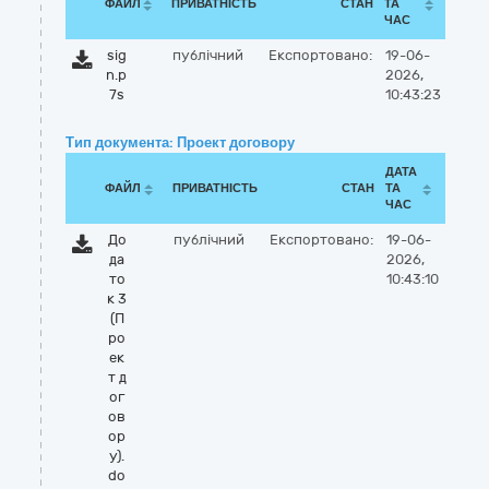
ФАЙЛ
ПРИВАТНІСТЬ
СТАН
ТА
ЧАС
sig
публічний
Експортовано:
19-06-
n.p
2026,
7s
10:43:23
Тип документа: Проект договору
ДАТА
ФАЙЛ
ПРИВАТНІСТЬ
СТАН
ТА
ЧАС
До
публічний
Експортовано:
19-06-
да
2026,
то
10:43:10
к 3
(П
ро
ек
т д
ог
ов
ор
у).
do