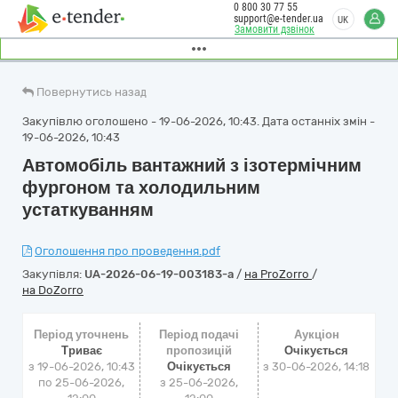
0 800 30 77 55
support@e-tender.ua
UK
Замовити дзвінок
Повернутись назад
Закупівлю оголошено - 19-06-2026, 10:43. Дата останніх змін -
19-06-2026, 10:43
Автомобіль вантажний з ізотермічним
фургоном та холодильним
устаткуванням
Оголошення про проведення.pdf
Закупівля:
UA-2026-06-19-003183-a
/
на ProZorro
/
на DoZorro
Період уточнень
Період подачі
Аукціон
Триває
пропозицій
Очікується
з 19-06-2026, 10:43
Очікується
з
30-06-2026, 14:18
по 25-06-2026,
з 25-06-2026,