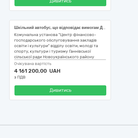
Дивитись
Шкільний автобус, що відповідає вимогам ДСТУ 7013
Комунальна установа "Центр фінансово-
господарського обслуговування закладів
освіти і культури" відділу освіти, молоді та
спорту, культури і туризму Ганнівської
сільської ради Новоукраїнського району
Кіровоградської області
Очікувана вартість
4 161 200,00 UAH
з ПДВ
Дивитись