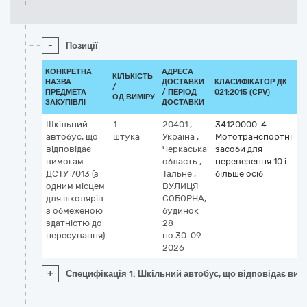
-
Позиції
КОНКРЕТНА
АДРЕСА
КІЛЬКІСТЬ
НАЗВА
ДОСТАВКИ
КЛАСИФІКАТОР ДК
/
К
ПРЕДМЕТА
/ ПЕРІОД
021:2015 (CPV)
ОД.ВИМІРУ
ЗАКУПІВЛІ
ДОСТАВКИ
Шкільний
1
20401
,
34120000-4
автобус, що
штука
Україна
,
Мототранспортні
відповідає
Черкаська
засоби для
вимогам
область
,
перевезення 10 і
ДСТУ 7013 (з
Тальне
,
більше осіб
одним місцем
ВУЛИЦЯ
для школярів
СОБОРНА,
з обмеженою
будинок
здатністю до
28
пересування)
по 30-09-
2026
+
Специфікація 1: Шкільний автобус, що відповідає ви