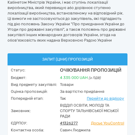
Кабінетом Міністрів України, і має ступінь локалізації
виробництва, який перевищує або дорівнює ступеню
локалізації виробництва, встановленому на відповідний рік.
Ці вимоги не застосовуються до закупівель, які підпадають
під дію положень Закону України "Про приєднання України до
Угоди про державні закупівлі", а також положень про державні
закупівлі інших міжнародних договорів України, згода на
обов'язковість яких надана Верховною Радою України
ЗАПИТ (ЦІНИ) ПРОПОЗИЦІЙ
ОЧІКУВАННЯ ПРОПОЗИЦІЙ
Статус:
Бюджет:
4 335 000
UAH
(з ПДВ)
Вид предмету закупівлі:
Товари
Оцінка пропозицій:
За вартістю придбання
Попередній етап:
Так
Перейти до відбору
ВІДДІЛ ОСВІТИ, МОЛОДІ ТА
Замовник:
СПОРТУ ТАЛЬНІВСЬКОЇ МІСЬКОЇ
РАДИ
ЄДРПОУ:
41326277
Досьє YouControl
Контактна особа:
Савич Людмила