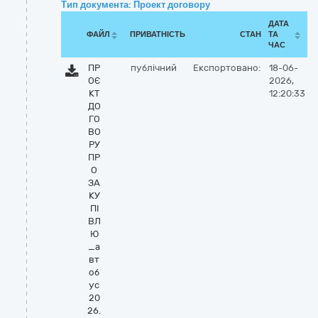
Тип документа: Проект договору
ДАТА
ФАЙЛ
ПРИВАТНІСТЬ
СТАН
ТА
ЧАС
ПР
публічний
Експортовано:
18-06-
ОЄ
2026,
КТ
12:20:33
ДО
ГО
ВО
РУ
ПР
О
ЗА
КУ
ПІ
ВЛ
Ю
_а
вт
об
ус
20
26.