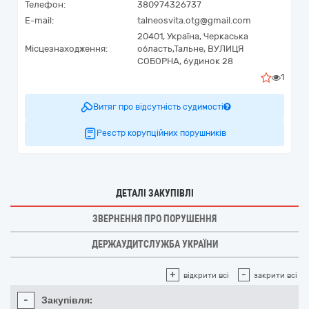
Телефон:
380974326737
E-mail:
talneosvita.otg@gmail.com
20401,
Україна
,
Черкаська
Місцезнаходження:
область,
Тальне,
ВУЛИЦЯ
СОБОРНА, будинок 28
1
Витяг про відсутність судимості
Реєстр корупційних порушників
ДЕТАЛІ ЗАКУПІВЛІ
ЗВЕРНЕННЯ ПРО ПОРУШЕННЯ
ДЕРЖАУДИТСЛУЖБА УКРАЇНИ
+
-
відкрити всі
закрити всі
-
Закупівля: