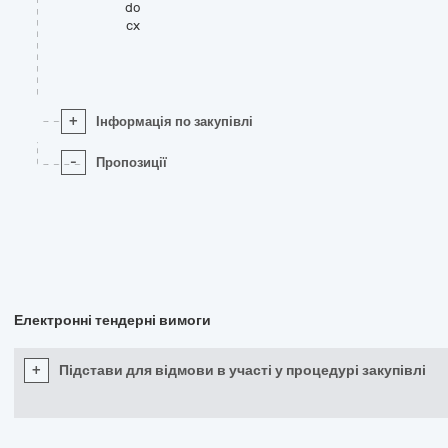
do
cx
+
Інформація по закупівлі
-
Пропозиції
Електронні тендерні вимоги
+
Підстави для відмови в участі у процедурі закупівлі