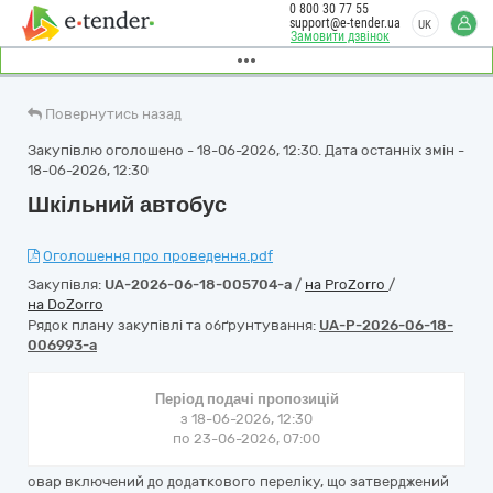
0 800 30 77 55
support@e-tender.ua
UK
Замовити дзвінок
Повернутись назад
Закупівлю оголошено - 18-06-2026, 12:30. Дата останніх змін -
18-06-2026, 12:30
Шкільний автобус
Оголошення про проведення.pdf
Закупівля:
UA-2026-06-18-005704-a
/
на ProZorro
/
на DoZorro
Рядок плану закупівлі та обґрунтування:
UA-P-2026-06-18-
006993-a
Період подачі пропозицій
з 18-06-2026, 12:30
по 23-06-2026, 07:00
овар включений до додаткового переліку, що затверджений