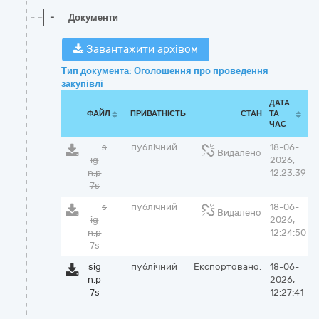
-
Документи
Завантажити архівом
Тип документа: Оголошення про проведення
закупівлі
ДАТА
ФАЙЛ
ПРИВАТНІСТЬ
СТАН
ТА
ЧАС
s
публічний
18-06-
Видалено
ig
2026,
n.p
12:23:39
7s
s
публічний
18-06-
Видалено
ig
2026,
n.p
12:24:50
7s
sig
публічний
Експортовано:
18-06-
n.p
2026,
7s
12:27:41