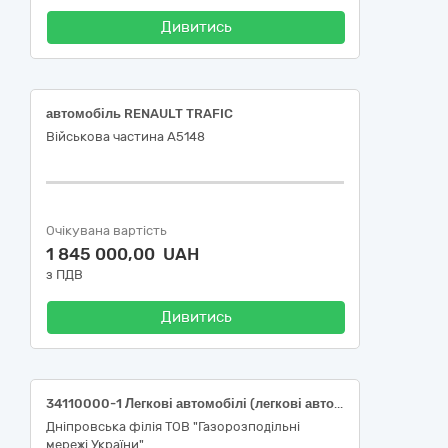
Дивитись
автомобіль RENAULT TRAFIC
Військова частина А5148
Очікувана вартість
1 845 000,00 UAH
з ПДВ
Дивитись
34110000-1 Легкові автомобілі (легкові автомобілі типу компактвен з подовженою колісною базою L2)
Дніпровська філія ТОВ "Газорозподільні
мережі України"