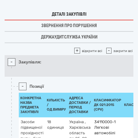
ДЕТАЛІ ЗАКУПІВЛІ
ЗВЕРНЕННЯ ПРО ПОРУШЕННЯ
ДЕРЖАУДИТСЛУЖБА УКРАЇНИ
+
-
відкрити всі
закрити всі
-
Закупівля:
-
Позиції
КОНКРЕТНА
АДРЕСА
КІЛЬКІСТЬ
КЛАСИФІКАТОР
НАЗВА
ДОСТАВКИ /
/
ДК 021:2015
КЛАСИФ
ПРЕДМЕТА
ПЕРІОД
ОД.ВИМІРУ
(CPV)
ЗАКУПІВЛІ
ДОСТАВКИ
Засоби
18
Україна
,
34110000-1
підвищеної
одиниця
Харківська
Легкові
прохідності
область
автомобілі