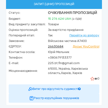
ЗАПИТ (ЦІНИ) ПРОПОЗИЦІЙ
ОЧІКУВАННЯ ПРОПОЗИЦІЙ
Статус:
Бюджет:
15 276 624
UAH
(з ПДВ)
Вид предмету закупівлі:
Товари
Оцінка пропозицій:
За вартістю придбання
Попередній етап:
Так
Перейти до відбору
Замовник:
Військова частина А7400
ЄДРПОУ:
26630684
Досьє YouControl
Контактна особа:
Юрій Мельник
Телефон:
+380679133377
E-mail:
225.bt.fin@gmail.com
61000,
Україна
,
Харківська
Місцезнаходження:
область,
Харків,
Харків
0
Витяг про відсутність судимості
Реєстр корупційних порушників