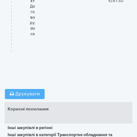
кт
10:47:30
До
го
во
ру.
do
cx
Друкувати
Корисні посилання
Інші закупівлі в регіоні
Інші закупівлі в категорії Транспортне обладнання та