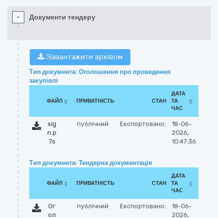
-
Документи тендеру
Завантажити архівом
Тип документа: Оголошення про проведення
закупівлі
ДАТА
ФАЙЛ
ПРИВАТНІСТЬ
СТАН
ТА
ЧАС
sig
публічний
Експортовано:
18-06-
n.p
2026,
7s
10:47:36
Тип документа: Тендерна документація
ДАТА
ФАЙЛ
ПРИВАТНІСТЬ
СТАН
ТА
ЧАС
Ог
публічний
Експортовано:
18-06-
ол
2026,