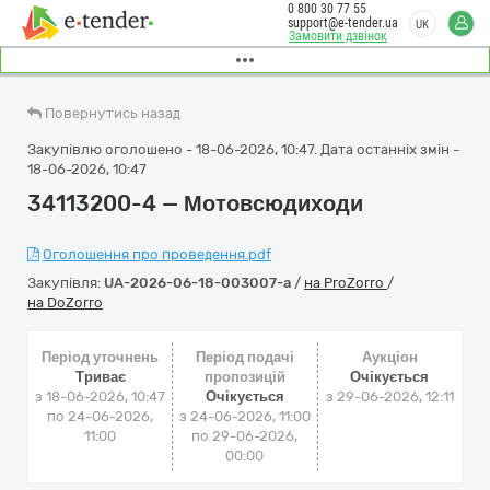
0 800 30 77 55
support@e-tender.ua
UK
Замовити дзвінок
Повернутись назад
Закупівлю оголошено - 18-06-2026, 10:47. Дата останніх змін -
18-06-2026, 10:47
34113200-4 — Мотовсюдиходи
Оголошення про проведення.pdf
Закупівля:
UA-2026-06-18-003007-a
/
на ProZorro
/
на DoZorro
Період уточнень
Період подачі
Аукціон
Триває
пропозицій
Очікується
з 18-06-2026, 10:47
Очікується
з
29-06-2026, 12:11
по 24-06-2026,
з 24-06-2026, 11:00
11:00
по 29-06-2026,
00:00