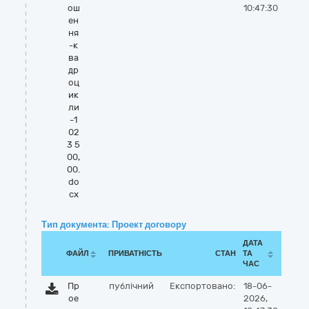
ош
10:47:30
ен
ня
-к
ва
др
оц
ик
ли
-1
02
3 5
00,
00.
do
cx
Тип документа: Проект договору
ДАТА
ФАЙЛ
ПРИВАТНІСТЬ
СТАН
ТА
ЧАС
Пр
публічний
Експортовано:
18-06-
ое
2026,