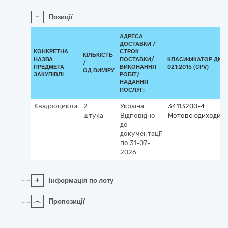
-
Позиції
АДРЕСА
ДОСТАВКИ /
КОНКРЕТНА
СТРОК
КІЛЬКІСТЬ
НАЗВА
ПОСТАВКИ/
КЛАСИФІКАТОР ДК
/
ПРЕДМЕТА
ВИКОНАННЯ
021:2015 (CPV)
ОД.ВИМІРУ
ЗАКУПІВЛІ
РОБІТ/
НАДАННЯ
ПОСЛУГ:
Квадроцикли
2
Україна
34113200-4
штука
Відповідно
Мотовсюдиходи
до
документації
по 31-07-
2026
+
Інформація по лоту
-
Пропозиції