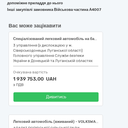
допоміжне приладдя до нього
Інші закупівлі замовника Військова частина А4007
Вас може зацікавити
Спеціалізований легковий автомобіль на базі SKODA KODIAQ 2.0 TFSI/140 kW 7 DSG 4x4 (або еквівалент)
3 управління (з дислокацією у м.
Сіверськодонецьк Луганської області)
Головного управління Служби безпеки
України в Донецькій та Луганській областях
Очікувана вартість
1 939 753,00 UAH
з ПДВ
Дивитись
Легковий автомобіль (вживаний) - VOLKSWAGEN GOLF (або еквівалент) (ДК 021:2015 34110000-1 Легкові автомобілі)