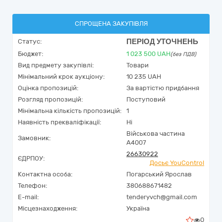
СПРОЩЕНА ЗАКУПІВЛЯ
ПЕРІОД УТОЧНЕНЬ
Статус:
Бюджет:
1 023 500
UAH
(без ПДВ)
Вид предмету закупівлі:
Товари
Мінімальний крок аукціону:
10 235 UAH
Оцінка пропозицій:
За вартістю придбання
Розгляд пропозицій:
Поступовий
Мінімальна кількість пропозицій:
1
Наявність прекваліфікації:
Ні
Військова частина
Замовник:
А4007
26630922
ЄДРПОУ:
Досьє YouControl
Контактна особа:
Погарський Ярослав
Телефон:
380688671482
E-mail:
tenderyvch@gmail.com
Місцезнаходження:
Україна
0