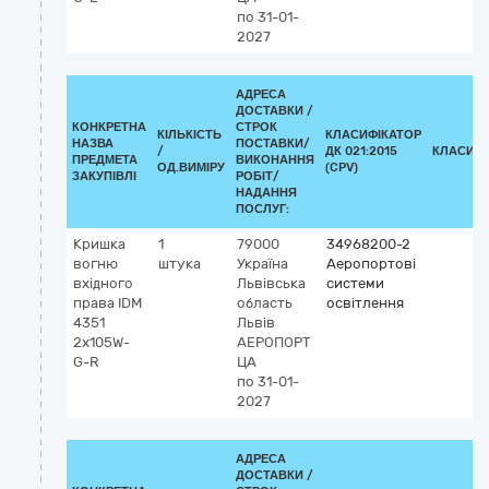
по 31-01-
2027
АДРЕСА
ДОСТАВКИ /
КОНКРЕТНА
СТРОК
КІЛЬКІСТЬ
КЛАСИФІКАТОР
НАЗВА
ПОСТАВКИ/
/
ДК 021:2015
КЛАСИФІ
ПРЕДМЕТА
ВИКОНАННЯ
ОД.ВИМІРУ
(CPV)
ЗАКУПІВЛІ
РОБІТ/
НАДАННЯ
ПОСЛУГ:
Кришка
1
79000
34968200-2
вогню
штука
Україна
Аеропортові
вхідного
Львівська
системи
права IDM
область
освітлення
4351
Львів
2х105W-
АЕРОПОРТ
G-R
ЦА
по 31-01-
2027
АДРЕСА
ДОСТАВКИ /