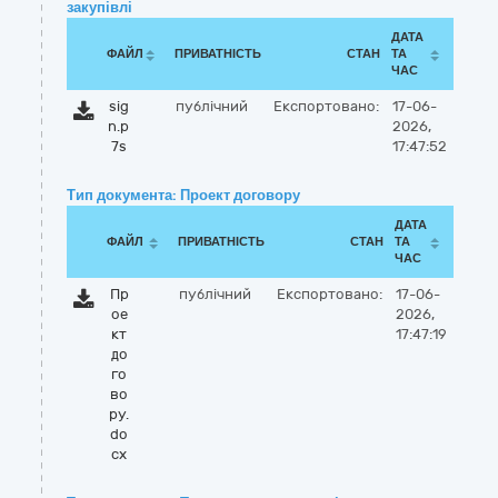
закупівлі
ДАТА
ФАЙЛ
ПРИВАТНІСТЬ
СТАН
ТА
ЧАС
sig
публічний
Експортовано:
17-06-
n.p
2026,
7s
17:47:52
Тип документа: Проект договору
ДАТА
ФАЙЛ
ПРИВАТНІСТЬ
СТАН
ТА
ЧАС
Пр
публічний
Експортовано:
17-06-
ое
2026,
кт
17:47:19
до
го
во
ру.
do
cx