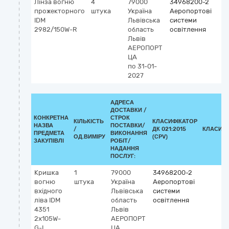
Лінза вогню
4
79000
34968200-2
прожекторного
штука
Україна
Аеропортові
IDM
Львівська
системи
2982/150W-R
область
освітлення
Львів
АЕРОПОРТ
ЦА
по 31-01-
2027
АДРЕСА
ДОСТАВКИ /
КОНКРЕТНА
СТРОК
КІЛЬКІСТЬ
КЛАСИФІКАТОР
НАЗВА
ПОСТАВКИ/
/
ДК 021:2015
КЛАСИФІ
ПРЕДМЕТА
ВИКОНАННЯ
ОД.ВИМІРУ
(CPV)
ЗАКУПІВЛІ
РОБІТ/
НАДАННЯ
ПОСЛУГ:
Кришка
1
79000
34968200-2
вогню
штука
Україна
Аеропортові
вхідного
Львівська
системи
ліва IDM
область
освітлення
4351
Львів
2х105W-
АЕРОПОРТ
G-L
ЦА