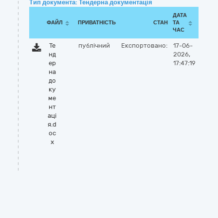
Тип документа: Тендерна документація
ДАТА
ФАЙЛ
ПРИВАТНІСТЬ
СТАН
ТА
ЧАС
Те
публічний
Експортовано:
17-06-
нд
2026,
ер
17:47:19
на
до
ку
ме
нт
аці
я.d
oc
x