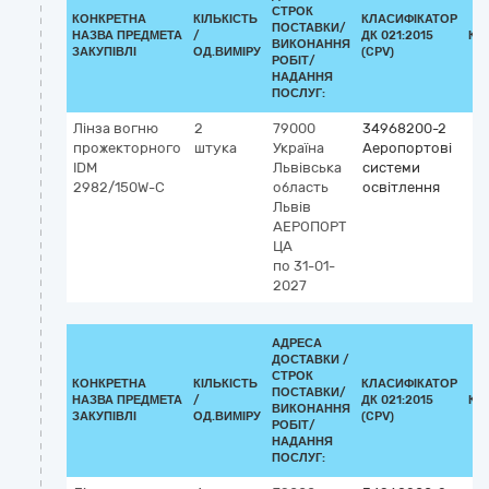
СТРОК
КОНКРЕТНА
КІЛЬКІСТЬ
КЛАСИФІКАТОР
ПОСТАВКИ/
НАЗВА ПРЕДМЕТА
/
ДК 021:2015
КЛ
ВИКОНАННЯ
ЗАКУПІВЛІ
ОД.ВИМІРУ
(CPV)
РОБІТ/
НАДАННЯ
ПОСЛУГ:
Лінза вогню
2
79000
34968200-2
прожекторного
штука
Україна
Аеропортові
IDM
Львівська
системи
2982/150W-C
область
освітлення
Львів
АЕРОПОРТ
ЦА
по 31-01-
2027
АДРЕСА
ДОСТАВКИ /
СТРОК
КОНКРЕТНА
КІЛЬКІСТЬ
КЛАСИФІКАТОР
ПОСТАВКИ/
НАЗВА ПРЕДМЕТА
/
ДК 021:2015
КЛ
ВИКОНАННЯ
ЗАКУПІВЛІ
ОД.ВИМІРУ
(CPV)
РОБІТ/
НАДАННЯ
ПОСЛУГ: