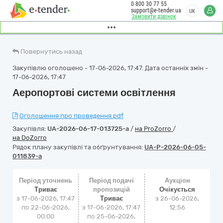
0 800 30 77 55
support@e-tender.ua
UK
Замовити дзвінок
Повернутись назад
Закупівлю оголошено - 17-06-2026, 17:47. Дата останніх змін -
17-06-2026, 17:47
Аеропортові системи освітлення
Оголошення про проведення.pdf
Закупівля:
UA-2026-06-17-013725-a
/
на ProZorro
/
на DoZorro
Рядок плану закупівлі та обґрунтування:
UA-P-2026-06-05-
011839-a
Період уточнень
Період подачі
Аукціон
Триває
пропозицій
Очікується
з 17-06-2026, 17:47
Триває
з
26-06-2026,
по 22-06-2026,
з 17-06-2026, 17:47
12:56
00:00
по 25-06-2026,