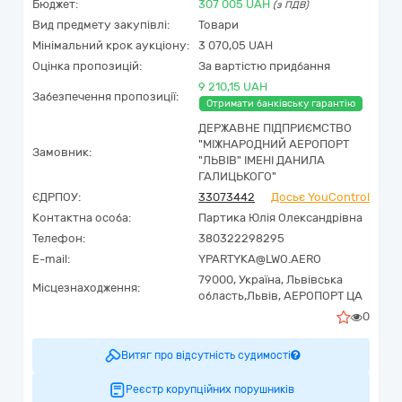
Бюджет:
307 005
UAH
(з ПДВ)
Вид предмету закупівлі:
Товари
Мінімальний крок аукціону:
3 070,05 UAH
Оцінка пропозицій:
За вартістю придбання
9 210,15 UAH
Забезпечення пропозиції:
Отримати банківську гарантію
ДЕРЖАВНЕ ПІДПРИЄМСТВО
"МІЖНАРОДНИЙ АЕРОПОРТ
Замовник:
"ЛЬВІВ" ІМЕНІ ДАНИЛА
ГАЛИЦЬКОГО"
ЄДРПОУ:
33073442
Досьє YouControl
Контактна особа:
Партика Юлія Олександрівна
Телефон:
380322298295
E-mail:
YPARTYKA@LWO.AERO
79000,
Україна
,
Львівська
Місцезнаходження:
область,
Львів,
АЕРОПОРТ ЦА
0
Витяг про відсутність судимості
Реєстр корупційних порушників