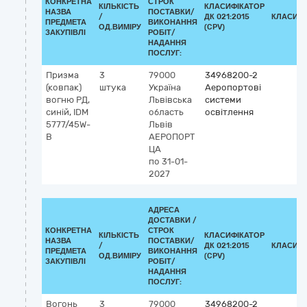
КОНКРЕТНА
СТРОК
КІЛЬКІСТЬ
КЛАСИФІКАТОР
НАЗВА
ПОСТАВКИ/
/
ДК 021:2015
КЛАСИФІ
ПРЕДМЕТА
ВИКОНАННЯ
ОД.ВИМІРУ
(CPV)
ЗАКУПІВЛІ
РОБІТ/
НАДАННЯ
ПОСЛУГ:
Призма
3
79000
34968200-2
(ковпак)
штука
Україна
Аеропортові
вогню РД,
Львівська
системи
синій, IDM
область
освітлення
5777/45W-
Львів
B
АЕРОПОРТ
ЦА
по 31-01-
2027
АДРЕСА
ДОСТАВКИ /
КОНКРЕТНА
СТРОК
КІЛЬКІСТЬ
КЛАСИФІКАТОР
НАЗВА
ПОСТАВКИ/
/
ДК 021:2015
КЛАСИФІ
ПРЕДМЕТА
ВИКОНАННЯ
ОД.ВИМІРУ
(CPV)
ЗАКУПІВЛІ
РОБІТ/
НАДАННЯ
ПОСЛУГ:
Вогонь
3
79000
34968200-2