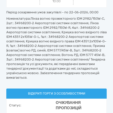
10:00
Період оскарження умов закупівлі - по
22-06-2026, 00:00
Номенклатура:Лінза вогню прожекторного IDM 2982/150W-C,
2шт.: 34968200-2 Аеропортові системи освітлення; Лінза
вогню прожекторного IDM 2982/150W-R, 4шт.: 34968200-2
Аеропортові системи освітлення; Кришка вогню вхідного ліва
IDM 4351 2х105W-G-L, 1шт.: 34968200-2 Аеропортові системи
освітлення; Кришка вогню вхідного права IDM 4351 2х105W-G-
R, 1шт.: 34968200-2 Аеропортові системи освітлення; Призма
(ковпак) вогню РД, синій, IDM 5777/45W-B, 3шт.: 34968200-2
Аеропортові системи освітлення; Вогонь РД, IDM 5777 45W-B,
3шт.: 34968200-2 Аеропортові системи освітлення/ Тендерна
пропозиція та усі документи, які передбачені вимогами
тендерної документації та додатками до неї, складаються
українською мовою. Забезпечення тендерних пропозицій
вимагається.
ВІДКРИТІ ТОРГИ З ОСОБЛИВОСТЯМИ
ОЧІКУВАННЯ
Статус:
ПРОПОЗИЦІЙ