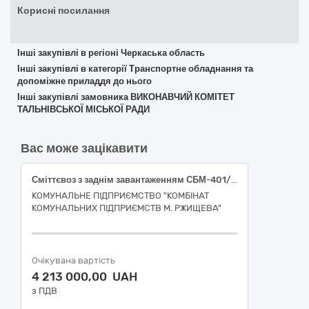
Корисні посилання
Інші закупівлі в регіоні Черкаська область
Інші закупівлі в категорії Транспортне обладнання та
допоміжне приладдя до нього
Інші закупівлі замовника ВИКОНАВЧИЙ КОМІТЕТ
ТАЛЬНІВСЬКОЇ МІСЬКОЇ РАДИ
Вас може зацікавити
Сміттєвоз з заднім завантаженням СБМ-401/1 на базі шасі JAC N120 (або еквівалент) (код згідно ДК 021:2015 34140000-0 Великовантажні мототранспортні засоби)
КОМУНАЛЬНЕ ПІДПРИЄМСТВО "КОМБІНАТ
КОМУНАЛЬНИХ ПІДПРИЄМСТВ М. РЖИЩЕВА"
Очікувана вартість
4 213 000,00 UAH
з ПДВ