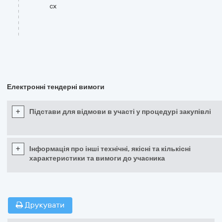
cx
Електронні тендерні вимоги
+
Підстави для відмови в участі у процедурі закупівлі
+
Інформація про інші технічні, якісні та кількісні
характеристики та вимоги до учасника
Друкувати