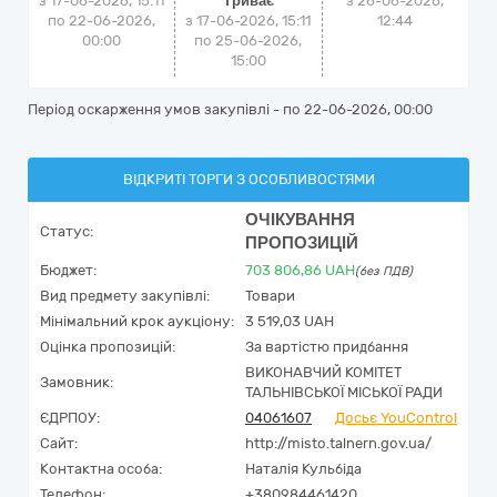
з 17-06-2026, 15:11
Триває
з
26-06-2026,
по 22-06-2026,
з 17-06-2026, 15:11
12:44
00:00
по 25-06-2026,
15:00
Період оскарження умов закупівлі - по
22-06-2026, 00:00
ВІДКРИТІ ТОРГИ З ОСОБЛИВОСТЯМИ
ОЧІКУВАННЯ
Статус:
ПРОПОЗИЦІЙ
Бюджет:
703 806,86
UAH
(без ПДВ)
Вид предмету закупівлі:
Товари
Мінімальний крок аукціону:
3 519,03 UAH
Оцінка пропозицій:
За вартістю придбання
ВИКОНАВЧИЙ КОМІТЕТ
Замовник:
ТАЛЬНІВСЬКОЇ МІСЬКОЇ РАДИ
ЄДРПОУ:
04061607
Досьє YouControl
Сайт:
http://misto.talnern.gov.ua/
Контактна особа:
Наталія Кульбіда
Телефон:
+380984461420