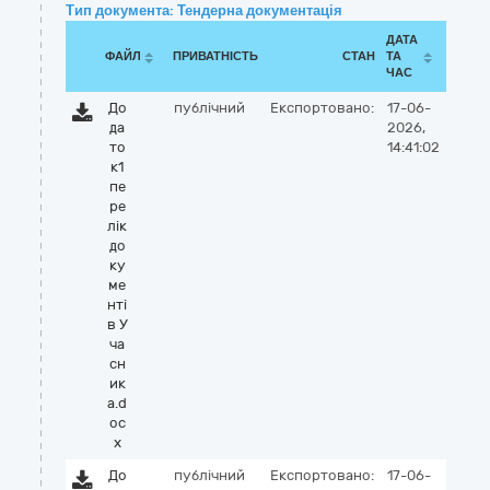
Тип документа: Тендерна документація
ДАТА
ФАЙЛ
ПРИВАТНІСТЬ
СТАН
ТА
ЧАС
До
публічний
Експортовано:
17-06-
да
2026,
то
14:41:02
к1
пе
ре
лік
до
ку
ме
нті
в У
ча
сн
ик
а.d
oc
x
До
публічний
Експортовано:
17-06-