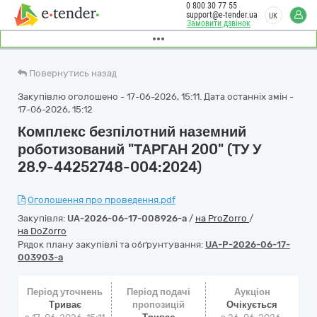
0 800 30 77 55
support@e-tender.ua
UK
Замовити дзвінок
Повернутись назад
Закупівлю оголошено - 17-06-2026, 15:11. Дата останніх змін -
17-06-2026, 15:12
Комплекс безпілотний наземний
роботизований "ТАРГАН 200" (ТУ У
28.9-44252748-004:2024)
Оголошення про проведення.pdf
Закупівля:
UA-2026-06-17-008926-a
/
на ProZorro
/
на DoZorro
Рядок плану закупівлі та обґрунтування:
UA-P-2026-06-17-
003903-a
Період уточнень
Період подачі
Аукціон
Триває
пропозицій
Очікується