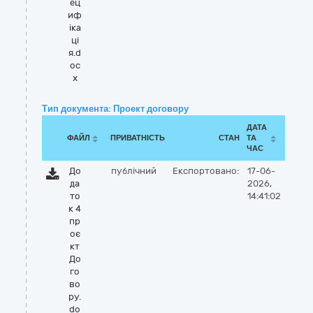
ец
иф
іка
ці
я.d
oc
x
Тип документа: Проект договору
ДАТА
ФАЙЛ
ПРИВАТНІСТЬ
СТАН
ТА
ЧАС
До
публічний
Експортовано:
17-06-
да
2026,
то
14:41:02
к 4
пр
оє
кт
До
го
во
ру.
do