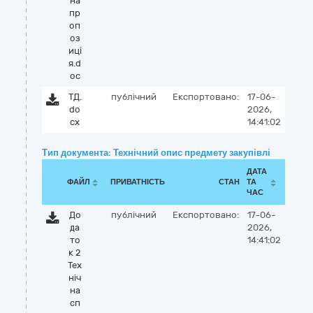
на
пр
оп
оз
иці
я.d
oc
ТД.
публічний
Експортовано:
17-06-
do
2026,
cx
14:41:02
Тип документа: Технічний опис предмету закупівлі
ДАТА
ФАЙЛ
ПРИВАТНІСТЬ
СТАН
ТА
ЧАС
До
публічний
Експортовано:
17-06-
да
2026,
то
14:41:02
к 2
Тех
ніч
на
сп