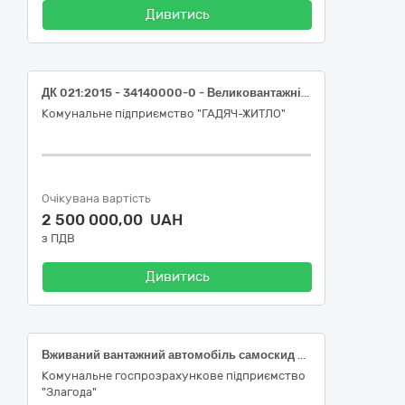
Дивитись
ДК 021:2015 - 34140000-0 - Великовантажні мототранспортні засоби (сміттєвоз із заднім завантаженням)
Комунальне підприємство "ГАДЯЧ-ЖИТЛО"
Очікувана вартість
2 500 000,00 UAH
з ПДВ
Дивитись
Вживаний вантажний автомобіль самоскид на базі MAN, Volkswagen або Mercedes-Benz (або еквівалент ), код ДК 021:2015: 34140000-0 «Великовантажні мототранспортні засоби»
Комунальне госпрозрахункове підприємство
"Злагода"