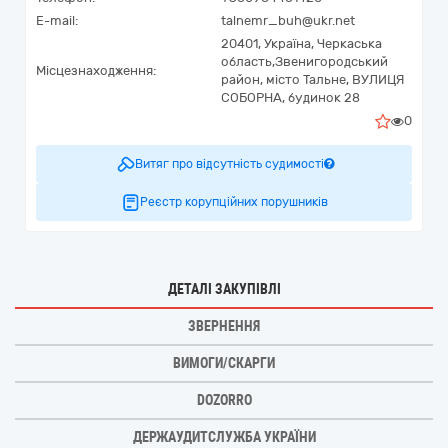
E-mail:
talnemr_buh@ukr.net
20401,
Україна
,
Черкаська
область,
Звенигородський
Місцезнаходження:
район, місто Тальне,
ВУЛИЦЯ
СОБОРНА, будинок 28
0
Витяг про відсутність судимості
Реєстр корупційних порушників
ДЕТАЛІ ЗАКУПІВЛІ
ЗВЕРНЕННЯ
ВИМОГИ/СКАРГИ
DOZORRO
ДЕРЖАУДИТСЛУЖБА УКРАЇНИ