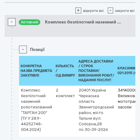
+
-
відкрити всі
закрити всі
-
Комплекс безпілотний наземний
...
Активний
-
Позиції
АДРЕСА ДОСТАВКИ
КОНКРЕТНА
КІЛЬКІСТЬ
/
СТРОК
КЛАСИФІКАТ
НАЗВА ПРЕДМЕТА
/
ПОСТАВКИ/
021:2015 (CP
ЗАКУПІВЛІ
ОД.ВИМІРУ
ВИКОНАННЯ РОБІТ/
НАДАННЯ ПОСЛУГ:
Комплекс
2
20401
Україна
34140000-
безпілотний
комплект
Черкаська
Великован
наземний
область
мототранс
роботизований
Звенигородський
засоби
"ТАРГАН 200"
район, місто
(ТУ У 28.9-
Тальне
вул.
44252748-
Соборна,28
004:2024)
по 30-09-2026