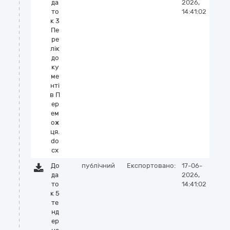
да
2026,
то
14:41:02
к 3
Пе
ре
лік
до
ку
ме
нті
в П
ер
ем
ож
ця.
do
cx
До
публічний
Експортовано:
17-06-
да
2026,
то
14:41:02
к 5
те
нд
ер