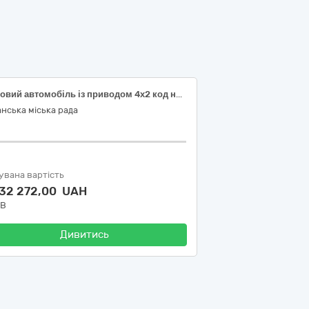
Легковий автомобіль із приводом 4х2 код національного класифікатора України ДК 021:2015 «Єдиний закупівельний словник» 34110000-1 Легкові автомобілі
нська міська рада
увана вартість
332 272,00 UAH
ДВ
Дивитись