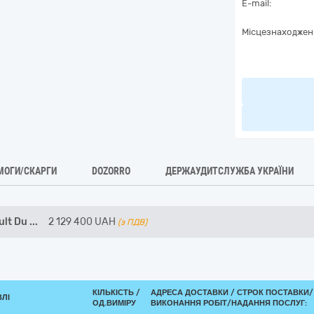
E-mail:
Місцезнаходжен
МОГИ/СКАРГИ
DOZORRO
ДЕРЖАУДИТСЛУЖБА УКРАЇНИ
ult Du
...
2 129 400
UAH
(з ПДВ)
КІЛЬКІСТЬ /
АДРЕСА ДОСТАВКИ /
СТРОК ПОСТАВКИ/
ВЛІ
ОД.ВИМІРУ
ВИКОНАННЯ РОБІТ/НАДАННЯ ПОСЛУГ: