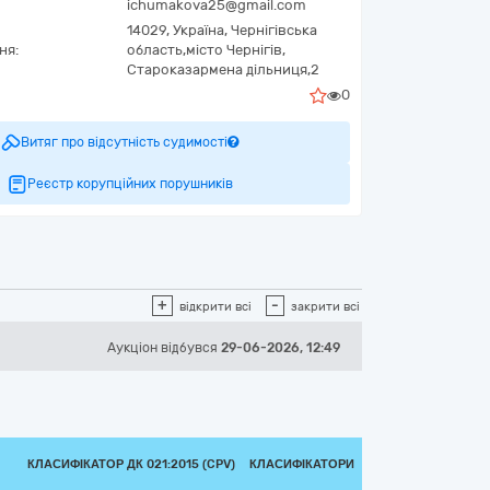
ichumakova25@gmail.com
14029,
Україна
,
Чернігівська
ня:
область,
місто Чернігів,
Староказармена дільниця,2
0
Витяг про відсутність судимості
Реєстр корупційних порушників
+
-
відкрити всі
закрити всі
Аукціон відбувся
29-06-2026, 12:49
КЛАСИФІКАТОР ДК 021:2015 (CPV)
КЛАСИФІКАТОРИ