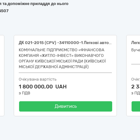
ня та допоміжне приладдя до нього
4507
ДК 021-2015 (CPV) -34110000-1 Легкові автомобілі (легковий автомобіль)
КОМУНАЛЬНЕ ПІДПРИЄМСТВО «ФІНАНСОВА
Буча
КОМПАНІЯ «ЖИТЛО-ІНВЕСТ» ВИКОНАВЧОГО
ОРГАНУ КИЇВСЬКОЇ МІСЬКОЇ РАДИ (КИЇВСЬКОЇ
МІСЬКОЇ ДЕРЖАВНОЇ АДМІНІСТРАЦІЇ)
Очікувана вартість
Очік
1 800 000,00 UAH
2 
з ПДВ
з П
Дивитись