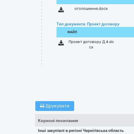
оголошення.docx
Тип документа: Проект договору
ФАЙЛ
Проект договору Д.4.do
cx
Друкувати
Корисні посилання
Інші закупівлі в регіоні Чернігівська область