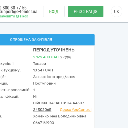
0 800 30 77 55
support@e-tender.ua
ВХІД
РЕЄСТРАЦІЯ
UK
Замовити дзвінок
СПРОЩЕНА ЗАКУПІВЛЯ
ПЕРІОД УТОЧНЕНЬ
2 129 400
UAH
(з ПДВ)
купівлі:
Товари
к аукціону:
10 647 UAH
ій:
За вартістю придбання
ицій:
Поступовий
кість пропозицій:
1
аліфікації:
Ні
ВІЙСЬКОВА ЧАСТИНА А4507
24302065
Досьє YouControl
а:
Хоменко Інна Володимирівна
0667161900