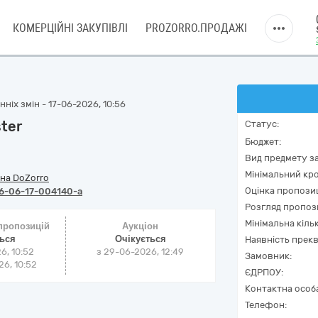
КОМЕРЦІЙНІ ЗАКУПІВЛІ
PROZORRO.ПРОДАЖІ
ніх змін - 17-06-2026, 10:56
ter
Статус:
Бюджет:
Вид предмету за
Мінімальний кро
на DoZorro
Оцінка пропозиц
6-06-17-004140-a
Розгляд пропоз
Мінімальна кіль
 пропозицій
Аукціон
ться
Очікується
Наявність прекв
6, 10:52
з
29-06-2026, 12:49
Замовник:
6, 10:52
ЄДРПОУ:
Контактна особ
Телефон: