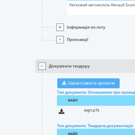
Легковий автомобіль Renault Duste
+
Інформація по лоту
-
Пропозиції
-
Документи тендеру
Завантажити архівом
Тип документа: Оголошення про провед
ФАЙЛ
sign.p7s
Тип документа: Тендерна документація
ФАЙЛ