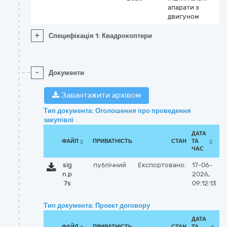
апарати з
двигуном
+
Специфікація 1: Квадрокоптери
-
Документи
Завантажити архівом
Тип документа: Оголошення про проведення
закупівлі
ДАТА
ФАЙЛ
ПРИВАТНІСТЬ
СТАН
ТА
ЧАС
sig
публічний
Експортовано:
17-06-
n.p
2026,
7s
09:12:13
Тип документа: Проект договору
ДАТА
ФАЙЛ
ПРИВАТНІСТЬ
СТАН
ТА