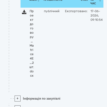
ЧАС
Пр
публічний
Експортовано:
17-06-
ое
2026,
кт
09:10:54
до
го
во
ру
_
Ma
tri
ce
4E
_2
шт.
do
cx
+
Інформація по закупівлі