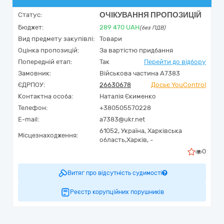
ОЧІКУВАННЯ ПРОПОЗИЦІЙ
Статус:
Бюджет:
289 470
UAH
(без ПДВ)
Вид предмету закупівлі:
Товари
Оцінка пропозицій:
За вартістю придбання
Попередній етап:
Так
Перейти до відбору
Замовник:
Військова частина А7383
ЄДРПОУ:
26630678
Досьє YouControl
Контактна особа:
Наталія Єкименко
Телефон:
+380505570228
E-mail:
a7383@ukr.net
61052,
Україна
,
Харківська
Місцезнаходження:
область,
Харків,
-
0
Витяг про відсутність судимості
Реєстр корупційних порушників