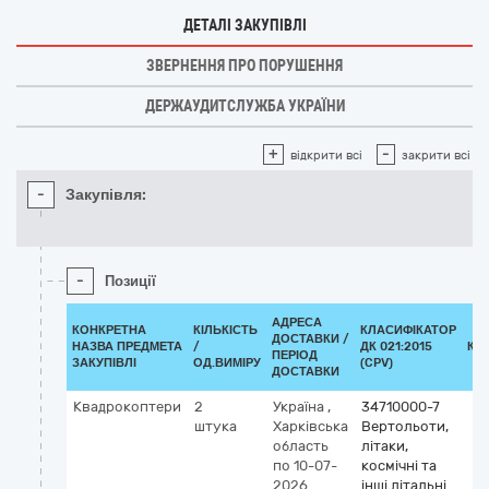
ДЕТАЛІ ЗАКУПІВЛІ
ЗВЕРНЕННЯ ПРО ПОРУШЕННЯ
ДЕРЖАУДИТСЛУЖБА УКРАЇНИ
+
-
відкрити всі
закрити всі
-
Закупівля:
-
Позиції
АДРЕСА
КОНКРЕТНА
КІЛЬКІСТЬ
КЛАСИФІКАТОР
ДОСТАВКИ /
НАЗВА ПРЕДМЕТА
/
ДК 021:2015
КЛ
ПЕРІОД
ЗАКУПІВЛІ
ОД.ВИМІРУ
(CPV)
ДОСТАВКИ
Квадрокоптери
2
Україна
,
34710000-7
штука
Харківська
Вертольоти,
область
літаки,
по 10-07-
космічні та
2026
інші літальні