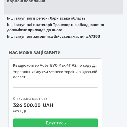
Корисні посилання
Інші закупівлі в регіоні Харківська область
Інші закупівлі в категорії Транспортне обладнання та
допоміжне приладдя до нього
Інші закупівлі замовника Військова частина А7383
Вас може зацікавити
Квадрокоптер Autel EVO Max 4T V2 по коду ДК 021:2015 34710000-7 «Вертольоти, літаки, космічні та інші літальні апарати з двигуном».
Управління Служби безпеки України в Одеській
області
Очікувана вартість
326 500,00 UAH
без ПДВ
Дивитись