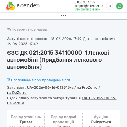
0 800 30 77 55
support@e-tender.ua
UK
Замовити дзвінок
Повернутись назад
Закупівлю оголошено - 16-06-2026, 17:49. Дата останніх змін -
16-06-2026, 17:49
ЄЗС ДК 021:2015 34110000-1 Легкові
автомобілі (Придбання легкового
автомобіля)
Оголошення про проведення.pdf
Закупівля:
UA-2026-06-16-013915-a
/
на ProZorro
/
на DoZorro
Рядок плану закупівлі та обґрунтування:
UA-P-2026-06-16-
015970-a
Період уточнень
Період подачі
Аукціон
Триває
пропозицій
Очікується