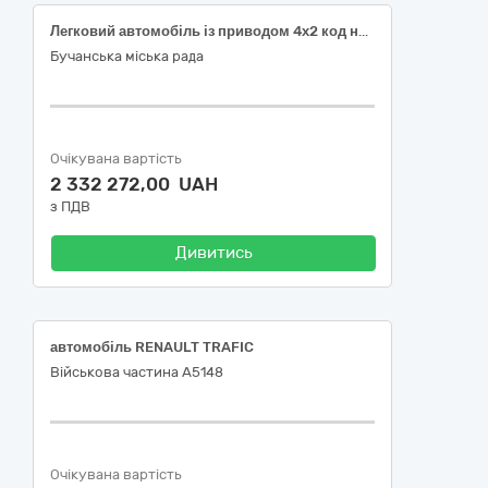
Легковий автомобіль із приводом 4х2 код національного класифікатора України ДК 021:2015 «Єдиний закупівельний словник» 34110000-1 Легкові автомобілі
Бучанська міська рада
Очікувана вартість
2 332 272,00 UAH
з ПДВ
Дивитись
автомобіль RENAULT TRAFIC
Військова частина А5148
Очікувана вартість