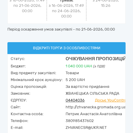
з 16-06-2026, 17:49
Триває
з
24-06-2026,
по 21-06-2026,
з 16-06-2026, 17:49
15:26
00:00
по 24-06-2026,
00:00
Період оскарження умов закупівлі - по
21-06-2026, 00:00
ВІДКРИТІ ТОРГИ З ОСОБЛИВОСТЯМИ
ОЧІКУВАННЯ ПРОПОЗИЦІЙ
Статус:
Бюджет:
1 040 000
UAH
(з ПДВ)
Вид предмету закупівлі:
Товари
Мінімальний крок аукціону:
5 200 UAH
Оцінка пропозицій:
За вартістю придбання
Замовник:
ЖВАНЕЦЬКА СІЛЬСЬКА РАДА
ЄДРПОУ:
04404036
Досьє YouControl
Сайт:
http://zhvanecka.gromada.org.ua/
Контактна особа:
Петрик Анастасія Анатоліївна
Телефон:
380985437602
E-mail:
ZHVANECSR@UKR.NET