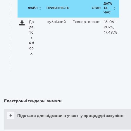
ДАТА
ФАЙЛ
ПРИВАТНІСТЬ
СТАН
ТА
ЧАС
До
публічний
Експортовано:
16-06-
да
2026,
то
17:49:18
к
4.d
oc
x
Електронні тендерні вимоги
+
Підстави для відмови в участі у процедурі закупівлі