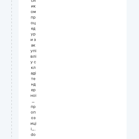
сн
ик
ом
пр
оц
ед
ур
и з
ак
упі
влі
у с
кл
аді
те
нд
ер
ноі
_
пр
оп
оз
иці
і_.
do