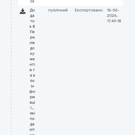
cx
До
публічний
Експортовано:
16-06-
да
2026,
то
17:49:18
к 8
Пе
ре
лік
до
ку
ме
нті
в т
а а
бо
ін
фо
рм
аці
ї_
які
по
да
ют
ьс