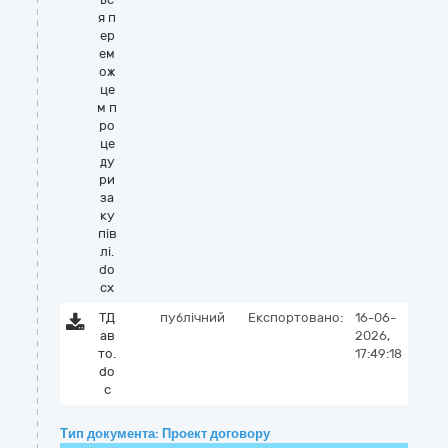
я п
ер
ем
ож
це
м п
ро
це
ду
ри
за
ку
пів
лі.
do
cx
ТД
публічний
Експортовано:
16-06-
ав
2026,
то.
17:49:18
do
c
Тип документа: Проект договору