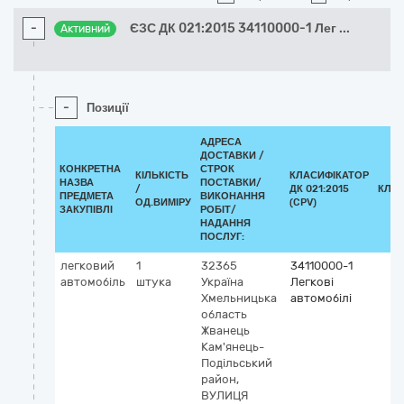
-
ЄЗС ДК 021:2015 34110000-1 Лег
...
Активний
-
Позиції
АДРЕСА
ДОСТАВКИ /
КОНКРЕТНА
СТРОК
КІЛЬКІСТЬ
КЛАСИФІКАТОР
НАЗВА
ПОСТАВКИ/
/
ДК 021:2015
КЛА
ПРЕДМЕТА
ВИКОНАННЯ
ОД.ВИМІРУ
(CPV)
ЗАКУПІВЛІ
РОБІТ/
НАДАННЯ
ПОСЛУГ:
легковий
1
32365
34110000-1
автомобіль
штука
Україна
Легкові
Хмельницька
автомобілі
область
Жванець
Кам'янець-
Подільський
район,
ВУЛИЦЯ