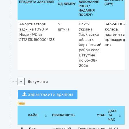
ПРЕДМЕТА ЗАКУПІВЛІ
ВИКОНАННЯ
ОД.ВИМІРУ
(CPV)
РОБІТ/
НАДАННЯ
ПОСЛУГ:
Амортизатори
2
63212
34324000-4
задні на TOYOTA
штука
Україна
Колеса,
Hiace 4WD vin
Харківська
частини та
JT121JK1800004133
область
приладдя до
Харківський
них
район
село
Ватутіне
по 05-08-
2026
-
Документи
Завантажити архівом
Інші
ДАТА
ФАЙЛ
ПРИВАТНІСТЬ
СТАН
ТА
ЧАС
Дод
публічний
Експортовано:
16-06-