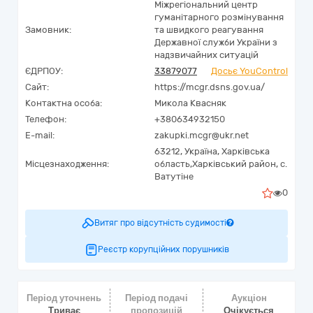
Міжрегіональний центр
гуманітарного розмінування
Замовник:
та швидкого реагування
Державної служби України з
надзвичайних ситуацій
ЄДРПОУ:
33879077
Досьє YouControl
Сайт:
https://mcgr.dsns.gov.ua/
Контактна особа:
Микола Квасняк
Телефон:
+380634932150
E-mail:
zakupki.mcgr@ukr.net
63212,
Україна
,
Харківська
Місцезнаходження:
область,
Харківський район,
с.
Ватутіне
0
Витяг про відсутність судимості
Реєстр корупційних порушників
Період уточнень
Період подачі
Аукціон
Триває
пропозицій
Очікується