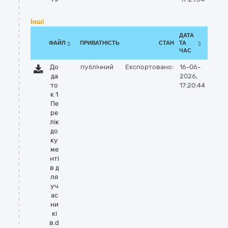
Інші
ДАТА
ФАЙЛ
ПРИВАТНІСТЬ
СТАН
ТА
ЧАС
До
публічний
Експортовано:
16-06-
да
2026,
то
17:20:44
к 1
Пе
ре
лік
до
ку
ме
нті
в д
ля
уч
ас
ни
кі
в.d