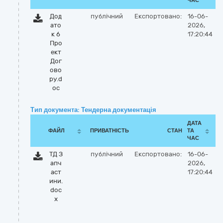
ЧАС
Дод
публічний
Експортовано:
16-06-
ато
2026,
к 6
17:20:44
Про
ект
Дог
ово
ру.d
oc
Тип документа: Тендерна документація
ДАТА
ФАЙЛ
ПРИВАТНІСТЬ
СТАН
ТА
ЧАС
ТД З
публічний
Експортовано:
16-06-
апч
2026,
аст
17:20:44
ини.
doc
x