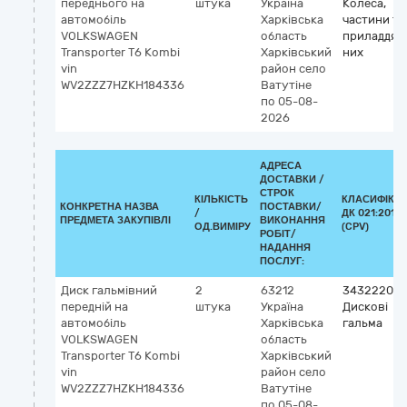
переднього на
штука
Україна
Колеса,
автомобіль
Харківська
частини та
VOLKSWAGEN
область
приладдя д
Transporter Т6 Kombi
Харківський
них
vin
район
село
WV2ZZZ7HZKH184336
Ватутіне
по 05-08-
2026
АДРЕСА
ДОСТАВКИ /
СТРОК
КІЛЬКІСТЬ
КЛАСИФІКА
КОНКРЕТНА НАЗВА
ПОСТАВКИ/
/
ДК 021:2015
ПРЕДМЕТА ЗАКУПІВЛІ
ВИКОНАННЯ
ОД.ВИМІРУ
(CPV)
РОБІТ/
НАДАННЯ
ПОСЛУГ:
Диск гальмівний
2
63212
34322200-
передній на
штука
Україна
Дискові
автомобіль
Харківська
гальма
VOLKSWAGEN
область
Transporter Т6 Kombi
Харківський
vin
район
село
WV2ZZZ7HZKH184336
Ватутіне
по 05-08-