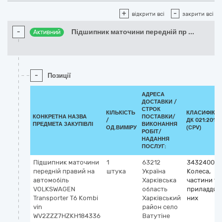
+
-
відкрити всі
закрити всі
-
Підшипник маточини передній пр
...
Активний
-
Позиції
АДРЕСА
ДОСТАВКИ /
СТРОК
КІЛЬКІСТЬ
КЛАСИФІКА
КОНКРЕТНА НАЗВА
ПОСТАВКИ/
/
ДК 021:2015
ПРЕДМЕТА ЗАКУПІВЛІ
ВИКОНАННЯ
ОД.ВИМІРУ
(CPV)
РОБІТ/
НАДАННЯ
ПОСЛУГ:
Підшипник маточини
1
63212
34324000-
передній правий на
штука
Україна
Колеса,
автомобіль
Харківська
частини та
VOLKSWAGEN
область
приладдя д
Transporter Т6 Kombi
Харківський
них
vin
район
село
WV2ZZZ7HZKH184336
Ватутіне