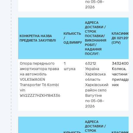
по 05-08-
2026
АДРЕСА
ДОСТАВКИ /
СТРОК
КІЛЬКІСТЬ
КЛАСИФІКА
КОНКРЕТНА НАЗВА
ПОСТАВКИ/
/
ДК 021:2015
ПРЕДМЕТА ЗАКУПІВЛІ
ВИКОНАННЯ
ОД.ВИМІРУ
(CPV)
РОБІТ/
НАДАННЯ
ПОСЛУГ:
Опора переднього
1
63212
34324000-
амортизатора права
штука
Україна
Колеса,
на автомобіль
Харківська
частини та
VOLKSWAGEN
область
приладдя д
Transporter Т6 Kombi
Харківський
них
vin
район
село
WV2ZZZ7HZKH184336
Ватутіне
по 05-08-
2026
АДРЕСА
ДОСТАВКИ /
СТРОК
КІЛЬКІСТЬ
КЛАСИФІКА