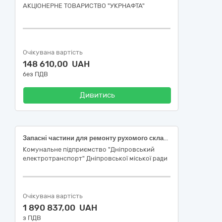
АКЦІОНЕРНЕ ТОВАРИСТВО "УКPНAФТА"
Очікувана вартість
148 610,00 UAH
без ПДВ
Дивитись
Запасні частини для ремонту рухомого складу (ДК 021-2015 - 34320000-6 - Механічні запасні частини, крім двигунів і частин двигунів)
Комунальне підприємство "Дніпровський
електротранспорт" Дніпровської міської ради
Очікувана вартість
1 890 837,00 UAH
з ПДВ