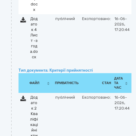
doc
x
Дод
публічний
Експортовано:
16-06-
ато
2026,
к 4
17:20:44
Лис
т -з
год
а.do
cx
Тип документа: Критерії прийнятності
ДАТА
ФАЙЛ
ПРИВАТНІСТЬ
СТАН
ТА
ЧАС
Дод
публічний
Експортовано:
16-06-
ато
2026,
к 2
17:20:44
Ква
ліфі
каці
йні
кри