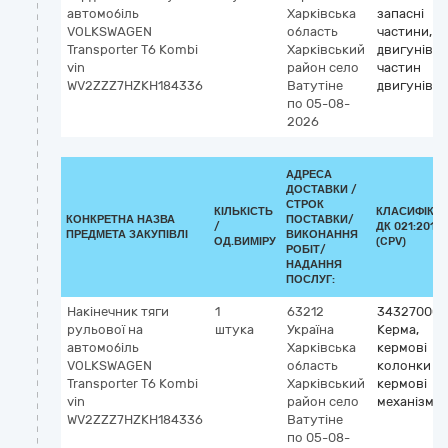
автомобіль
Харківська
запасні
VOLKSWAGEN
область
частини, к
Transporter Т6 Kombi
Харківський
двигунів і
vin
район
село
частин
WV2ZZZ7HZKH184336
Ватутіне
двигунів
по 05-08-
2026
АДРЕСА
ДОСТАВКИ /
СТРОК
КІЛЬКІСТЬ
КЛАСИФІКА
КОНКРЕТНА НАЗВА
ПОСТАВКИ/
/
ДК 021:2015
ПРЕДМЕТА ЗАКУПІВЛІ
ВИКОНАННЯ
ОД.ВИМІРУ
(CPV)
РОБІТ/
НАДАННЯ
ПОСЛУГ:
Накінечник тяги
1
63212
34327000-
рульової на
штука
Україна
Керма,
автомобіль
Харківська
кермові
VOLKSWAGEN
область
колонки та
Transporter Т6 Kombi
Харківський
кермові
vin
район
село
механізми
WV2ZZZ7HZKH184336
Ватутіне
по 05-08-