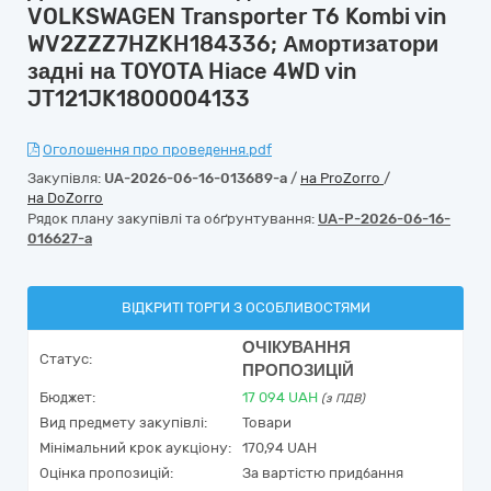
VOLKSWAGEN Transporter Т6 Kombi vin
WV2ZZZ7HZKH184336; Амортизатори
задні на TOYOTA Hiace 4WD vin
JT121JK1800004133
Оголошення про проведення.pdf
Закупівля:
UA-2026-06-16-013689-a
/
на ProZorro
/
на DoZorro
Рядок плану закупівлі та обґрунтування:
UA-P-2026-06-16-
016627-a
ВІДКРИТІ ТОРГИ З ОСОБЛИВОСТЯМИ
ОЧІКУВАННЯ
Статус:
ПРОПОЗИЦІЙ
Бюджет:
17 094
UAH
(з ПДВ)
Вид предмету закупівлі:
Товари
Мінімальний крок аукціону:
170,94 UAH
Оцінка пропозицій:
За вартістю придбання