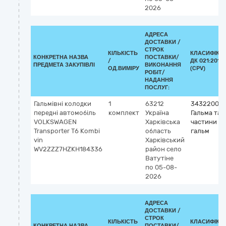
2026
АДРЕСА
ДОСТАВКИ /
СТРОК
КІЛЬКІСТЬ
КЛАСИФІКА
КОНКРЕТНА НАЗВА
ПОСТАВКИ/
/
ДК 021:2015
ПРЕДМЕТА ЗАКУПІВЛІ
ВИКОНАННЯ
ОД.ВИМІРУ
(CPV)
РОБІТ/
НАДАННЯ
ПОСЛУГ:
Гальмівні колодки
1
63212
34322000
передні автомобіль
комплект
Україна
Гальма та
VOLKSWAGEN
Харківська
частини
Transporter Т6 Kombi
область
гальм
vin
Харківський
WV2ZZZ7HZKH184336
район
село
Ватутіне
по 05-08-
2026
АДРЕСА
ДОСТАВКИ /
СТРОК
КІЛЬКІСТЬ
КЛАСИФІКА
КОНКРЕТНА НАЗВА
ПОСТАВКИ/