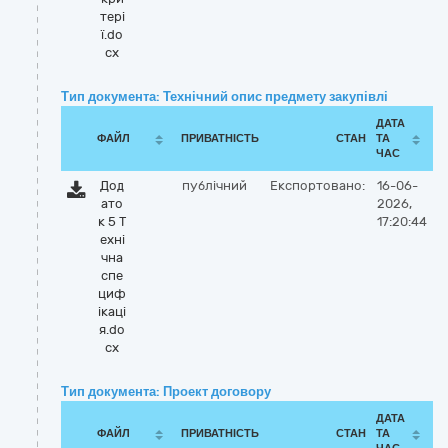
тері
ї.do
cx
Тип документа: Технічний опис предмету закупівлі
ДАТА
ФАЙЛ
ПРИВАТНІСТЬ
СТАН
ТА
ЧАС
Дод
публічний
Експортовано:
16-06-
ато
2026,
к 5 Т
17:20:44
ехні
чна
спе
циф
ікаці
я.do
cx
Тип документа: Проект договору
ДАТА
ФАЙЛ
ПРИВАТНІСТЬ
СТАН
ТА