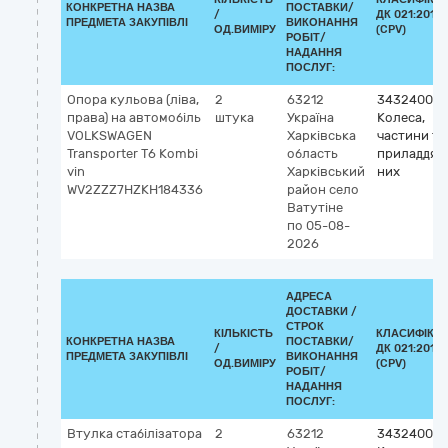
КОНКРЕТНА НАЗВА
ПОСТАВКИ/
/
ДК 021:2015
ПРЕДМЕТА ЗАКУПІВЛІ
ВИКОНАННЯ
ОД.ВИМІРУ
(CPV)
РОБІТ/
НАДАННЯ
ПОСЛУГ:
Опора кульова (ліва,
2
63212
34324000-
права) на автомобіль
штука
Україна
Колеса,
VOLKSWAGEN
Харківська
частини та
Transporter Т6 Kombi
область
приладдя д
vin
Харківський
них
WV2ZZZ7HZKH184336
район
село
Ватутіне
по 05-08-
2026
АДРЕСА
ДОСТАВКИ /
СТРОК
КІЛЬКІСТЬ
КЛАСИФІКА
КОНКРЕТНА НАЗВА
ПОСТАВКИ/
/
ДК 021:2015
ПРЕДМЕТА ЗАКУПІВЛІ
ВИКОНАННЯ
ОД.ВИМІРУ
(CPV)
РОБІТ/
НАДАННЯ
ПОСЛУГ:
Втулка стабілізатора
2
63212
34324000-