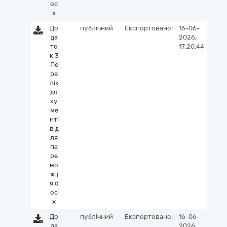
oc
x
До
публічний
Експортовано:
16-06-
да
2026,
то
17:20:44
к 3
Пе
ре
лік
до
ку
ме
нті
в д
ля
пе
ре
мо
жц
я.d
oc
x
До
публічний
Експортовано:
16-06-
да
2026,