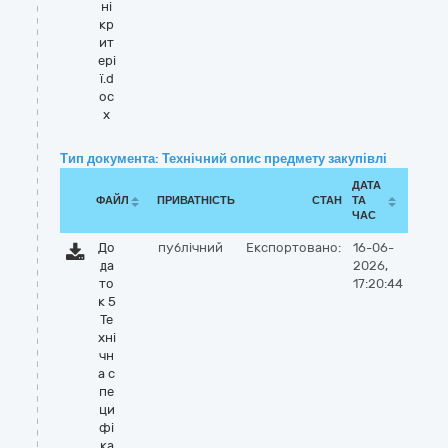
ні
кр
ит
ері
ї.d
oc
x
Тип документа: Технічний опис предмету закупівлі
ДАТА
ФАЙЛ
ПРИВАТНІСТЬ
СТАН
ТА
ЧАС
До
публічний
Експортовано:
16-06-
да
2026,
то
17:20:44
к 5
Те
хні
чн
а с
пе
ци
фі
ка