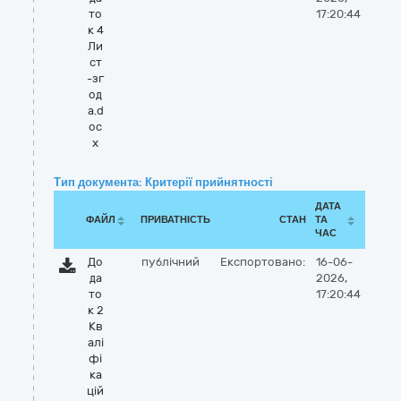
то
17:20:44
к 4
Ли
ст
-зг
од
а.d
oc
x
Тип документа: Критерії прийнятності
ДАТА
ФАЙЛ
ПРИВАТНІСТЬ
СТАН
ТА
ЧАС
До
публічний
Експортовано:
16-06-
да
2026,
то
17:20:44
к 2
Кв
алі
фі
ка
цій