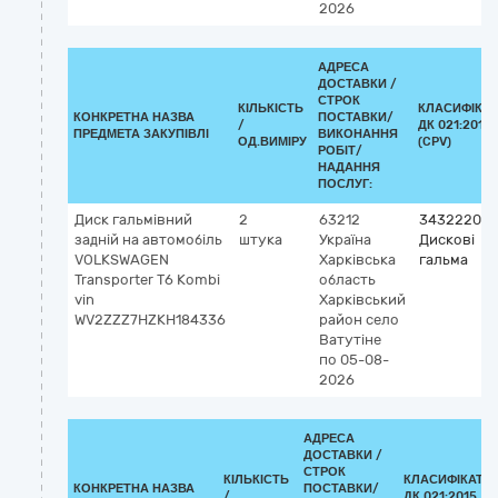
2026
АДРЕСА
ДОСТАВКИ /
СТРОК
КІЛЬКІСТЬ
КЛАСИФІКА
КОНКРЕТНА НАЗВА
ПОСТАВКИ/
/
ДК 021:2015
ПРЕДМЕТА ЗАКУПІВЛІ
ВИКОНАННЯ
ОД.ВИМІРУ
(CPV)
РОБІТ/
НАДАННЯ
ПОСЛУГ:
Диск гальмівний
2
63212
34322200-
задній на автомобіль
штука
Україна
Дискові
VOLKSWAGEN
Харківська
гальма
Transporter Т6 Kombi
область
vin
Харківський
WV2ZZZ7HZKH184336
район
село
Ватутіне
по 05-08-
2026
АДРЕСА
ДОСТАВКИ /
СТРОК
КІЛЬКІСТЬ
КЛАСИФІКАТО
КОНКРЕТНА НАЗВА
ПОСТАВКИ/
/
ДК 021:2015