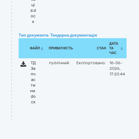
ці
я.d
oc
x
Тип документа: Тендерна документація
ДАТА
ФАЙЛ
ПРИВАТНІСТЬ
СТАН
ТА
ЧАС
ТД
публічний
Експортовано:
16-06-
За
2026,
пч
17:20:44
ас
ти
ни.
do
cx