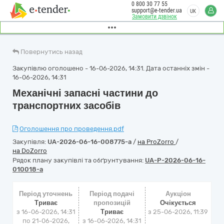
0 800 30 77 55
support@e-tender.ua
UK
Замовити дзвінок
Повернутись назад
Закупівлю оголошено - 16-06-2026, 14:31. Дата останніх змін -
16-06-2026, 14:31
Механічні запасні частини до
транспортних засобів
Оголошення про проведення.pdf
Закупівля:
UA-2026-06-16-008775-a
/
на ProZorro
/
на DoZorro
Рядок плану закупівлі та обґрунтування:
UA-P-2026-06-16-
010018-a
Період уточнень
Період подачі
Аукціон
Триває
пропозицій
Очікується
з 16-06-2026, 14:31
Триває
з
25-06-2026, 11:39
по 21-06-2026,
з 16-06-2026, 14:31