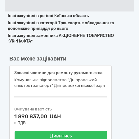
Інші закупівлі в регіоні Київська область
Інші закупівлі в категорії Транспортне обладнання та
допоміжне приладдя до нього
Інші закупівлі замовника АКЦІОНЕРНЕ ТОВАРИСТВО
"УКPНAФТА"
Вас може зацікавити
Запасні частини для ремонту рухомого складу (ДК 021-2015 - 34320000-6 - Механічні запасні частини, крім двигунів і частин двигунів)
Комунальне підприємство "Дніпровський
електротранспорт" Дніпровської міської ради
Очікувана вартість
1 890 837,00 UAH
з ПДВ
Дивитись