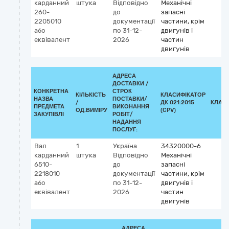
карданний
штука
Відповідно
Механічні
260-
до
запасні
2205010
документації
частини, крім
або
по 31-12-
двигунів і
еквівалент
2026
частин
двигунів
АДРЕСА
ДОСТАВКИ /
КОНКРЕТНА
СТРОК
КІЛЬКІСТЬ
КЛАСИФІКАТОР
НАЗВА
ПОСТАВКИ/
/
ДК 021:2015
КЛАС
ПРЕДМЕТА
ВИКОНАННЯ
ОД.ВИМІРУ
(CPV)
ЗАКУПІВЛІ
РОБІТ/
НАДАННЯ
ПОСЛУГ:
Вал
1
Україна
34320000-6
карданний
штука
Відповідно
Механічні
6510-
до
запасні
2218010
документації
частини, крім
або
по 31-12-
двигунів і
еквівалент
2026
частин
двигунів
АДРЕСА