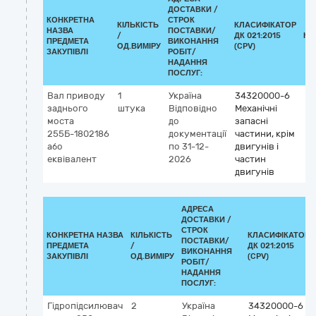
ДОСТАВКИ /
КОНКРЕТНА
СТРОК
КІЛЬКІСТЬ
КЛАСИФІКАТОР
НАЗВА
ПОСТАВКИ/
/
ДК 021:2015
КЛ
ПРЕДМЕТА
ВИКОНАННЯ
ОД.ВИМІРУ
(CPV)
ЗАКУПІВЛІ
РОБІТ/
НАДАННЯ
ПОСЛУГ:
Вал приводу
1
Україна
34320000-6
заднього
штука
Відповідно
Механічні
моста
до
запасні
255Б-1802186
документації
частини, крім
або
по 31-12-
двигунів і
еквівалент
2026
частин
двигунів
АДРЕСА
ДОСТАВКИ /
СТРОК
КОНКРЕТНА НАЗВА
КІЛЬКІСТЬ
КЛАСИФІКАТОР
ПОСТАВКИ/
ПРЕДМЕТА
/
ДК 021:2015
ВИКОНАННЯ
ЗАКУПІВЛІ
ОД.ВИМІРУ
(CPV)
РОБІТ/
НАДАННЯ
ПОСЛУГ:
Гідропідсилювач
2
Україна
34320000-6