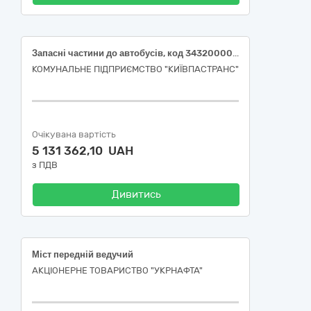
Запасні частини до автобусів, код 34320000-6 за ДК 021:2015 «Механічні запасні частини, крім двигунів і частин двигунів»
КОМУНАЛЬНЕ ПІДПРИЄМСТВО "КИЇВПАСТРАНС"
Очікувана вартість
5 131 362,10 UAH
з ПДВ
Дивитись
Міст передній ведучий
АКЦІОНЕРНЕ ТОВАРИСТВО "УКPНAФТА"