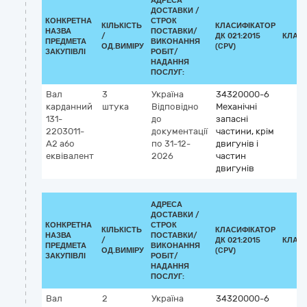
АДРЕСА
ДОСТАВКИ /
КОНКРЕТНА
СТРОК
КІЛЬКІСТЬ
КЛАСИФІКАТОР
НАЗВА
ПОСТАВКИ/
/
ДК 021:2015
КЛАС
ПРЕДМЕТА
ВИКОНАННЯ
ОД.ВИМІРУ
(CPV)
ЗАКУПІВЛІ
РОБІТ/
НАДАННЯ
ПОСЛУГ:
Вал
3
Україна
34320000-6
карданний
штука
Відповідно
Механічні
131-
до
запасні
2203011-
документації
частини, крім
А2 або
по 31-12-
двигунів і
еквівалент
2026
частин
двигунів
АДРЕСА
ДОСТАВКИ /
КОНКРЕТНА
СТРОК
КІЛЬКІСТЬ
КЛАСИФІКАТОР
НАЗВА
ПОСТАВКИ/
/
ДК 021:2015
КЛАС
ПРЕДМЕТА
ВИКОНАННЯ
ОД.ВИМІРУ
(CPV)
ЗАКУПІВЛІ
РОБІТ/
НАДАННЯ
ПОСЛУГ:
Вал
2
Україна
34320000-6