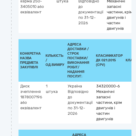
керма 250-
штука
Відповідно
Механічні
3405010 або
до
запасні
еквівалент
документації
частини, крім
по 31-12-
двигунів і
2026
частин
двигунів
АДРЕСА
ДОСТАВКИ /
КОНКРЕТНА
СТРОК
КІЛЬКІСТЬ
КЛАСИФІКАТОР
НАЗВА
ПОСТАВКИ/
/
ДК 021:2015
КЛАС
ПРЕДМЕТА
ВИКОНАННЯ
ОД.ВИМІРУ
(CPV)
ЗАКУПІВЛІ
РОБІТ/
НАДАННЯ
ПОСЛУГ:
Диск
1
Україна
34320000-6
зчеплення
штука
Відповідно
Механічні
1878007196
до
запасні
або
документації
частини, крім
еквівалент
по 31-12-
двигунів і
2026
частин
двигунів
АДРЕСА