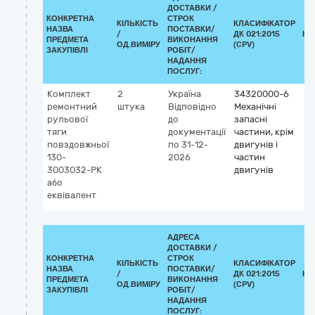
ДОСТАВКИ /
КОНКРЕТНА
СТРОК
КІЛЬКІСТЬ
КЛАСИФІКАТОР
НАЗВА
ПОСТАВКИ/
/
ДК 021:2015
КЛ
ПРЕДМЕТА
ВИКОНАННЯ
ОД.ВИМІРУ
(CPV)
ЗАКУПІВЛІ
РОБІТ/
НАДАННЯ
ПОСЛУГ:
Комплект
2
Україна
34320000-6
ремонтний
штука
Відповідно
Механічні
рульової
до
запасні
тяги
документації
частини, крім
повздовжньої
по 31-12-
двигунів і
130-
2026
частин
3003032-РК
двигунів
або
еквівалент
АДРЕСА
ДОСТАВКИ /
КОНКРЕТНА
СТРОК
КІЛЬКІСТЬ
КЛАСИФІКАТОР
НАЗВА
ПОСТАВКИ/
/
ДК 021:2015
КЛ
ПРЕДМЕТА
ВИКОНАННЯ
ОД.ВИМІРУ
(CPV)
ЗАКУПІВЛІ
РОБІТ/
НАДАННЯ
ПОСЛУГ: