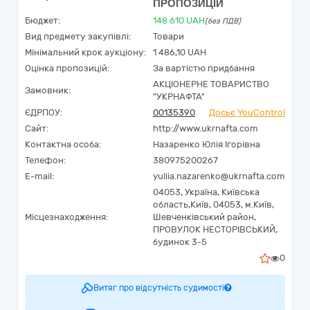
ПРОПОЗИЦІЙ
Бюджет:
148 610
UAH
(без ПДВ)
Вид предмету закупівлі:
Товари
Мінімальний крок аукціону:
1 486,10 UAH
Оцінка пропозицій:
За вартістю придбання
АКЦІОНЕРНЕ ТОВАРИСТВО
Замовник:
"УКPНAФТА"
ЄДРПОУ:
00135390
Досьє YouControl
Сайт:
http://www.ukrnafta.com
Контактна особа:
Назаренко Юлія Ігорівна
Телефон:
380975200267
E-mail:
yuliia.nazarenko@ukrnafta.com
04053,
Україна
,
Київська
область,
Київ,
04053, м.Київ,
Місцезнаходження:
Шевченківський район,
ПРОВУЛОК НЕСТОРІВСЬКИЙ,
будинок 3-5
0
Витяг про відсутність судимості