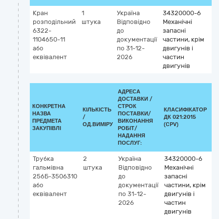
Кран
1
Україна
34320000-6
розподільний
штука
Відповідно
Механічні
6322-
до
запасні
1104650-11
документації
частини, крім
або
по 31-12-
двигунів і
еквівалент
2026
частин
двигунів
АДРЕСА
ДОСТАВКИ /
КОНКРЕТНА
СТРОК
КІЛЬКІСТЬ
КЛАСИФІКАТОР
НАЗВА
ПОСТАВКИ/
/
ДК 021:2015
КЛ
ПРЕДМЕТА
ВИКОНАННЯ
ОД.ВИМІРУ
(CPV)
ЗАКУПІВЛІ
РОБІТ/
НАДАННЯ
ПОСЛУГ:
Трубка
2
Україна
34320000-6
гальмівна
штука
Відповідно
Механічні
256Б-3506310
до
запасні
або
документації
частини, крім
еквівалент
по 31-12-
двигунів і
2026
частин
двигунів