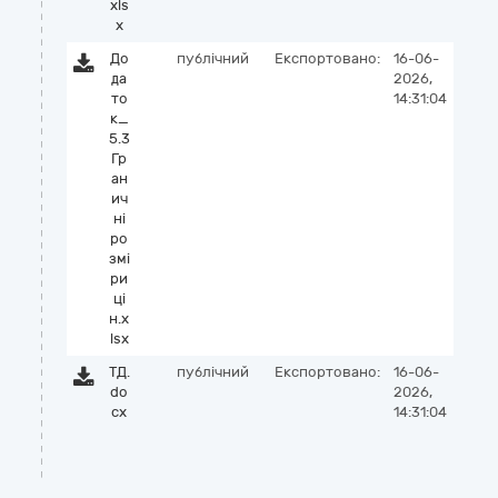
xls
x
До
публічний
Експортовано:
16-06-
да
2026,
то
14:31:04
к_
5.3
Гр
ан
ич
ні
ро
змі
ри
ці
н.x
lsx
ТД.
публічний
Експортовано:
16-06-
do
2026,
cx
14:31:04