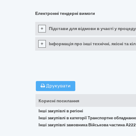
Електронні тендерні вимоги
+
Підстави для відмови в участі у процеду
+
Інформація про інші технічні, якісні та 
Друкувати
Корисні посилання
Інші закупівлі в регіоні
Інші закупівлі в категорії Транспортне обладнан
Інші закупівлі замовника Військова частина А222