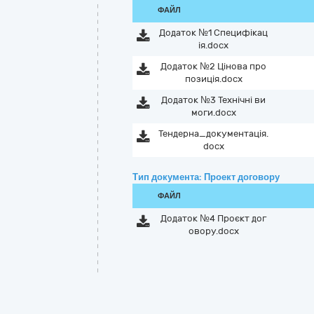
ФАЙЛ
Додаток №1 Специфікац
ія.docx
Додаток №2 Цінова про
позиція.docx
Додаток №3 Технічні ви
моги.docx
Тендерна_документація.
docx
Тип документа: Проект договору
ФАЙЛ
Додаток №4 Проєкт дог
овору.docx