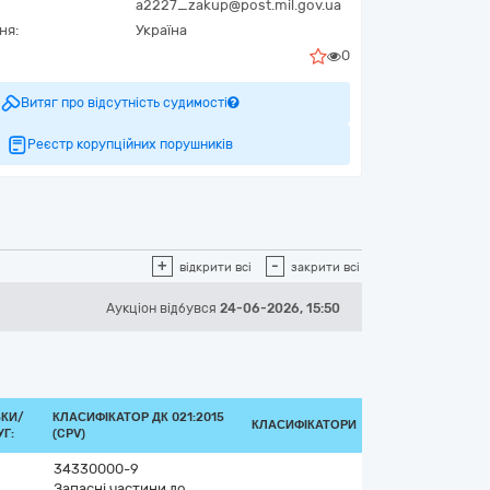
a2227_zakup@post.mil.gov.ua
ня:
Україна
0
Витяг про відсутність судимості
Реєстр корупційних порушників
+
-
відкрити всі
закрити всі
Аукціон відбувся
24-06-2026, 15:50
ВКИ/
КЛАСИФІКАТОР ДК 021:2015
КЛАСИФІКАТОРИ
Г:
(CPV)
34330000-9
Запасні частини до