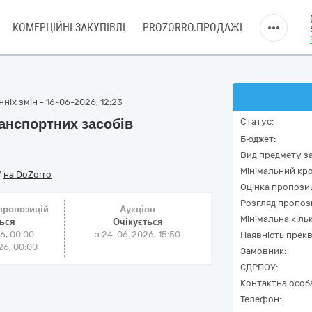
КОМЕРЦІЙНІ ЗАКУПІВЛІ
PROZORRO.ПРОДАЖІ
ніх змін - 16-06-2026, 12:23
анспортних засобів
Статус:
Бюджет:
Вид предмету за
Мінімальний кро
/
на DoZorro
Оцінка пропозиц
Розгляд пропоз
 пропозицій
Аукціон
Мінімальна кіль
ться
Очікується
6, 00:00
з
24-06-2026, 15:50
Наявність прекв
6, 00:00
Замовник:
ЄДРПОУ:
Контактна особ
Телефон: