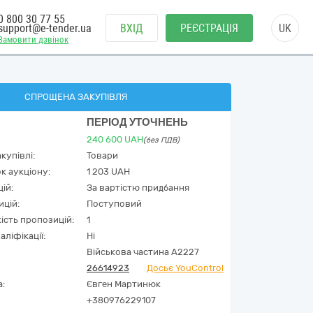
0 800 30 77 55
support@e-tender.ua
ВХІД
РЕЄСТРАЦІЯ
UK
Замовити дзвінок
СПРОЩЕНА ЗАКУПІВЛЯ
ПЕРІОД УТОЧНЕНЬ
240 600
UAH
(без ПДВ)
купівлі:
Товари
к аукціону:
1 203 UAH
ій:
За вартістю придбання
ицій:
Поступовий
кість пропозицій:
1
аліфікації:
Ні
Військова частина А2227
26614923
Досьє YouControl
а:
Євген Мартинюк
+380976229107