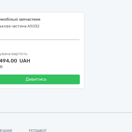
омобільні запчастини
ськова частина А5032
увана вартість
 494,00 UAH
ДВ
Дивитись
ВЧАННЯ
РЕГЛАМЕНТ