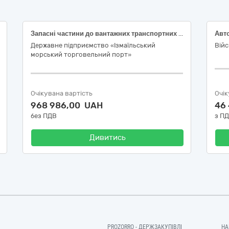
Запасні частини до вантажних транспортних засобів
Авт
Державне підприємство «Ізмаїльський
Вій
морський торговельний порт»
Очікувана вартість
Очік
968 986,00 UAH
46
без ПДВ
з П
Дивитись
PROZORRO - ДЕРЖЗАКУПІВЛІ
НА