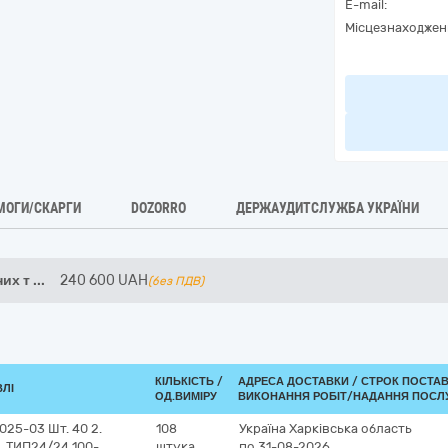
E-mail:
Місцезнаходжен
МОГИ/СКАРГИ
DOZORRO
ДЕРЖАУДИТСЛУЖБА УКРАЇНИ
них т
...
240 600
UAH
(без ПДВ)
КІЛЬКІСТЬ /
АДРЕСА ДОСТАВКИ /
СТРОК ПОСТА
ВЛІ
ОД.ВИМІРУ
ВИКОНАННЯ РОБІТ/НАДАННЯ ПОСЛУ
25-03 Шт. 40 2.
108
Україна
Харківська область
. ТИП24/24 100-
штука
по 31-08-2026