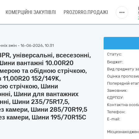
КОМЕРЦІЙНІ ЗАКУПІВЛІ
PROZORRO.ПРОДАЖІ
ніх змін - 16-06-2026, 10:31
PR, універсальні, всесезонні,
Статус:
 Шини вантажні 10.00R20
Бюджет:
Вид предмету за
камерою та обідною стрічкою,
Оцінка пропозиц
 11,00R20 152/149K,
Попередній етап
ною стрічкою, Шини
Замовник:
зонні, Шини для вантажних
ЄДРПОУ:
нні, Шини 235/75R17,5,
Контактна особ
без камери, Шини 285/70R19,5
Телефон:
без камери, Шини 195/70R15C
E-mail:
Місцезнаходжен