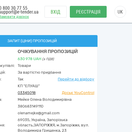
0 800 30 77 55
support@e-tender.ua
ВХІД
РЕЄСТРАЦІЯ
UK
Замовити дзвінок
ЗАПИТ (ЦІНИ) ПРОПОЗИЦІЙ
ОЧІКУВАННЯ ПРОПОЗИЦІЙ
630 978
UAH
(з ПДВ)
купівлі:
Товари
ій:
За вартістю придбання
:
Так
Перейти до відбору
КП "ЕЛУАШ"
03345018
Досьє YouControl
а:
Мейке Олена Володимирівна
380683149110
olenamejke@gmail.com
69035,
Україна
,
Запорізька
ня:
область,
ЗАПОРІЖЖЯ,
м.Запоріжжя, вул.
Володимира Грищенка, 23