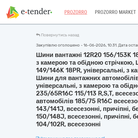
PROZORRO
PROZORRO MARKET
Повернутись назад
Закупівлю оголошено - 16-06-2026, 10:31. Дата остан
Шини вантажні 12R20 156/153K 18
з камерою та обідною стрічкою,
149/146K 18PR, універсальні, з 
Шини для вантажних автомобілів
універсальні, з камерою та обід
235/65R16C 115/113 R,S,T, всесе
автомобілів 185/75 R16C всесезо
143/141J, всесезонні, причіпні, 
150/148J, всесезонні, причіпні, 
104/102R, всесезонні