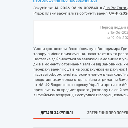
Оголошення про проведення.pdf
Закупівля:
UA-2026-06-16-002540-a
/
на ProZorro
Рядок плану закупівлі та обґрунтування:
UA-P-202
Період подачі
з 16-06-202
по 19-06-202
Умови доставки: м. Запоріжжя, вул. Володимира Гри
товару в місце призначення, навантаження та розв
Поставка здійснюється за заявкою Замовника в усн
днів з моменту отримання заявки від Замовника. 
перерахування коштів на розрахунковий рахунок П
підставі оформленої належним чином видаткової н
представниками обох сторін, після отримання Замо
ст. 48, 49 Бюджетного кодексу України протягом 60
призначень на предмет даного Договору на свій ре
з Російської Федерації, Республіки Білорусь, Ісламсь
ДЕТАЛІ ЗАКУПІВЛІ
ЗВЕРНЕННЯ ПРО ПОРУ