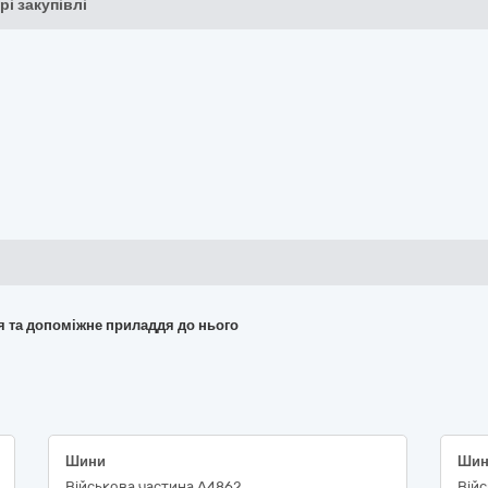
рі закупівлі
ня та допоміжне приладдя до нього
Шини
Військова частина А4862
Війс