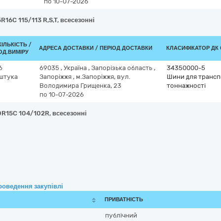
по 10-07-2026
16C 115/113 R,S,T, всесезонні
КІЛЬКІСТЬ /
АДРЕСА ДОСТАВКИ / ПЕРІОД ДОСТАВКИ
КЛАСИФІКАТОР ДК 0
ОД.ВИМІРУ
6
69035
,
Україна
,
Запорізька область
,
34350000-5
штука
Запоріжжя
,
м.Запоріжжя, вул.
Шини для транспо
Володимира Грищенка, 23
тоннажності
по 10-07-2026
0R15C 104/102R, всесезонні
роведення закупівлі
ПРИВАТНІСТЬ
публічний