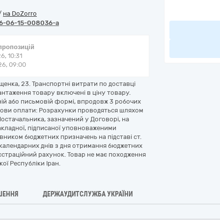
/
на DoZorro
6-06-15-008036-a
 пропозицій
6, 10:31
6, 09:00
щенка, 23. Транспортні витрати по доставці
антаження товару включені в ціну товару.
ій або письмовій формі, впродовж 3 робочих
Умови оплати: Розрахунки проводяться шляхом
остачальника, зазначений у Договорі, на
акладної, підписаної уповноваженими
вником бюджетних призначень на підставі ст.
 календарних днів з дня отримання бюджетних
єстраційний рахунок. Товар не має походження
кої Республіки Іран.
ШЕННЯ
ДЕРЖАУДИТСЛУЖБА УКРАЇНИ