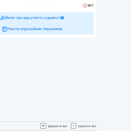
0
Витяг про відсутність судимості
Реєстр корупційних порушників
+
-
відкрити всі
закрити всі