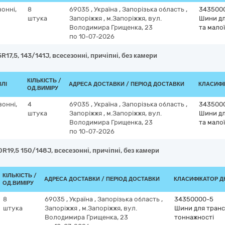
зонні,
8
69035
,
Україна
,
Запорізька область
,
343500
штука
Запоріжжя
,
м.Запоріжжя, вул.
Шини дл
Володимира Грищенка, 23
та мало
по 10-07-2026
17,5, 143/141J, всесезонні, причіпні, без камери
КІЛЬКІСТЬ /
ВЛІ
АДРЕСА ДОСТАВКИ / ПЕРІОД ДОСТАВКИ
КЛАСИФІК
ОД.ВИМІРУ
зонні,
4
69035
,
Україна
,
Запорізька область
,
343500
штука
Запоріжжя
,
м.Запоріжжя, вул.
Шини дл
Володимира Грищенка, 23
та мало
по 10-07-2026
19,5 150/148J, всесезонні, причіпні, без камери
КІЛЬКІСТЬ /
АДРЕСА ДОСТАВКИ / ПЕРІОД ДОСТАВКИ
КЛАСИФІКАТОР ДК 
ОД.ВИМІРУ
8
69035
,
Україна
,
Запорізька область
,
34350000-5
штука
Запоріжжя
,
м.Запоріжжя, вул.
Шини для транс
Володимира Грищенка, 23
тоннажності