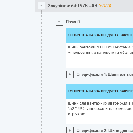
-
Закупівля:
630 978
UAH
(з ПДВ)
-
Позиції
КОНКРЕТНА НАЗВА ПРЕДМЕТА ЗАКУПІ
Шини вантажні 10.00R20 149/146K 
універсальні, з камерою та обідн
+
Специфікація 1: Шини вантаж
КОНКРЕТНА НАЗВА ПРЕДМЕТА ЗАКУПІ
Шини для вантажних автомобілів 
152/149K, універсальні, з камерою
стрічкою
+
Специфікація 2: Шини для ва