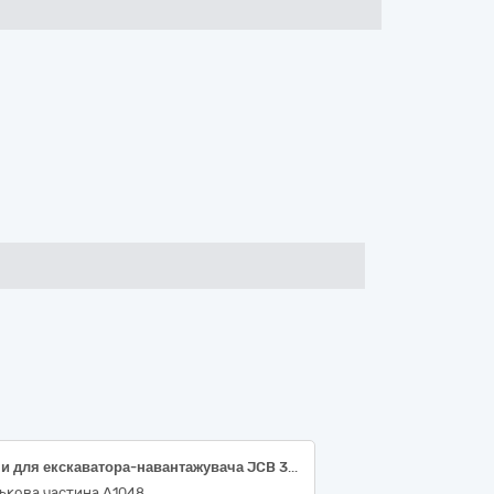
Шини для екскаватора-навантажувача JCB 3CX SITEMASTER
ькова частина А1048