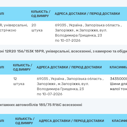
КІЛЬКІСТЬ /
ВЛІ
АДРЕСА ДОСТАВКИ / ПЕРІОД ДОСТАВКИ
ОД.ВИМІРУ
, універсальні,
20
69035
,
Україна
,
Запорізька область
,
 стрічкою
штука
Запоріжжя
,
м.Запоріжжя, вул.
Володимира Грищенка, 23
по 10-07-2026
ні 12R20 156/153K 18PR, універсальні, всесезонні, з камерою та обі
КІЛЬКІСТЬ /
ВЛІ
АДРЕСА ДОСТАВКИ / ПЕРІОД ДОСТАВКИ
КЛАСИФІКА
ОД.ВИМІРУ
12
69035
,
Україна
,
Запорізька область
,
3435000
штука
Запоріжжя
,
м.Запоріжжя, вул.
Шини для
Володимира Грищенка, 23
малої то
по 10-07-2026
нтажних автомобілів 185/75 R16C всесезонні
КІЛЬКІСТЬ /
ВЛІ
АДРЕСА ДОСТАВКИ / ПЕРІОД ДОСТАВКИ
КЛАСИФІК
ОД.ВИМІРУ