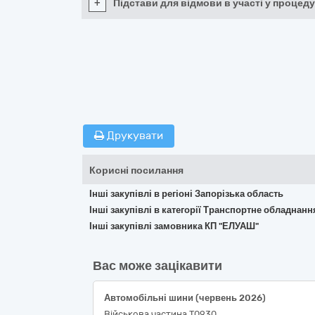
+
Підстави для відмови в участі у процеду
Друкувати
Корисні посилання
Інші закупівлі в регіоні Запорізька область
Інші закупівлі в категорії Транспортне обладнан
Інші закупівлі замовника КП "ЕЛУАШ"
Вас може зацікавити
Автомобільні шини (червень 2026)
Військова частина Т0930