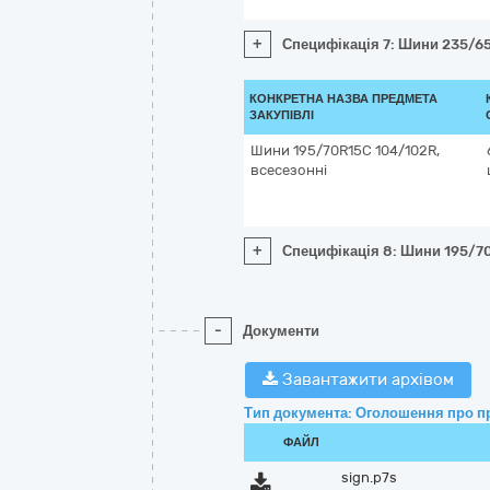
+
Специфікація 7: Шини 235/65R
КОНКРЕТНА НАЗВА ПРЕДМЕТА
ЗАКУПІВЛІ
Шини 195/70R15C 104/102R,
всесезонні
+
Специфікація 8: Шини 195/7
-
Документи
Завантажити архівом
Тип документа: Оголошення про п
ФАЙЛ
sign.p7s