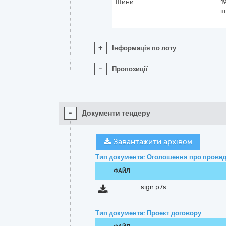
Шини
1
ш
+
Інформація по лоту
-
Пропозиції
-
Документи тендеру
Завантажити архівом
Тип документа: Оголошення про провед
ФАЙЛ
sign.p7s
Тип документа: Проект договору