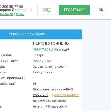
0 800 30 77 55
support@e-tender.ua
ВХІД
РЕЄСТРАЦІЯ
UK
Замовити дзвінок
СПРОЩЕНА ЗАКУПІВЛЯ
ПЕРІОД УТОЧНЕНЬ
184 917,20
UAH
(без ПДВ)
купівлі:
Товари
к аукціону:
924,59 UAH
ій:
За вартістю придбання
ицій:
Поступовий
кість пропозицій:
1
аліфікації:
Ні
Військова частина А4862
26637752
Досьє YouControl
https://425skala.com/
а:
Анатолій Сущевських