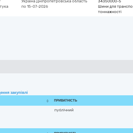
9
Україна
Дніпропетровська область
34350000-5
тука
по 15-07-2026
Шини для транспор
тоннажності
ення закупівлі
ПРИВАТНІСТЬ
публічний