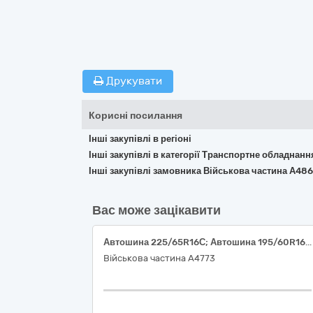
Друкувати
Корисні посилання
Інші закупівлі в регіоні
Інші закупівлі в категорії Транспортне обладнан
Інші закупівлі замовника Військова частина А48
Вас може зацікавити
Автошина 225/65R16С; Автошина 195/60R16; Автошина 215/65R16; Автошина 245/70R16; Автошина 195/70R15C; Автошина 195/75R16С; Автошина 205/70R15C; Автошина 215/75R16C; Автошина 275/65R18; Автошина 215/65R16C; Автошина 1300х530-533 (525/70R21); Автошина 12.00-R18
Військова частина А4773