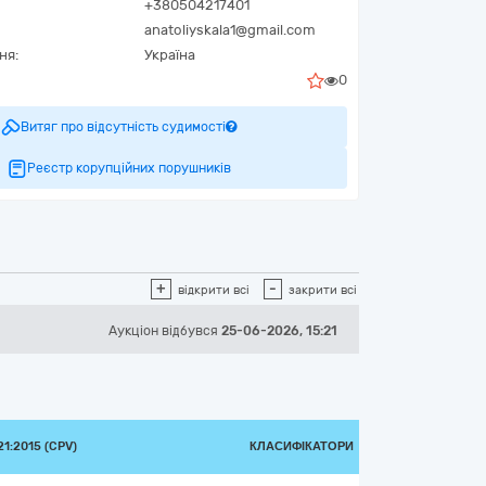
+380504217401
anatoliyskala1@gmail.com
ня:
Україна
0
Витяг про відсутність судимості
Реєстр корупційних порушників
+
-
відкрити всі
закрити всі
Аукціон відбувся
25-06-2026, 15:21
1:2015 (CPV)
КЛАСИФІКАТОРИ