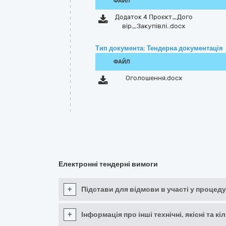
ФАЙЛ
Додаток 4 Проєкт_Дого
вір_Закупівлі..docx
Тип документа: Тендерна документація
ФАЙЛ
Оголошення.docx
Електронні тендерні вимоги
+
Підстави для відмови в участі у процеду
+
Інформація про інші технічні, якісні та 