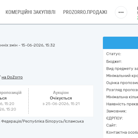
КОМЕРЦІЙНІ ЗАКУПІВЛІ
PROZORRO.ПРОДАЖІ
ніх змін - 15-06-2026, 15:32
Статус:
Бюджет:
Вид предмету за
Мінімальний кро
/
на DoZorro
Оцінка пропозиц
Розгляд пропоз
 пропозицій
Аукціон
Мінімальна кіль
ться
Очікується
6, 15:20
з
25-06-2026, 15:21
Наявність прекв
6, 15:20
Замовник:
ЄДРПОУ:
 Федерація/Республіка Білорусь/Ісламська
Сайт:
Контактна особ