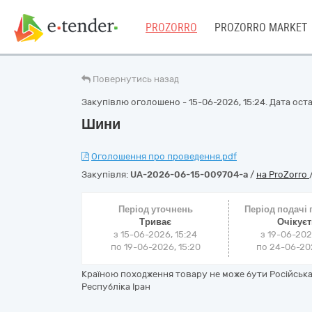
PROZORRO
PROZORRO MARKET
Повернутись назад
Закупівлю оголошено - 15-06-2026, 15:24. Дата остан
Шини
Оголошення про проведення.pdf
Закупівля:
UA-2026-06-15-009704-a
/
на ProZorro
Період уточнень
Період подачі
Триває
Очікує
з 15-06-2026, 15:24
з 19-06-202
по 19-06-2026, 15:20
по 24-06-202
Країною походження товару не може бути Російська
Республіка Іран