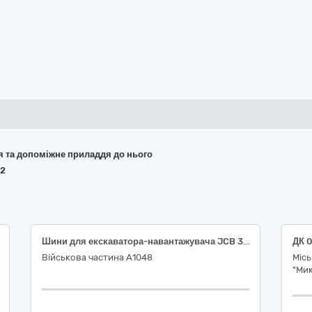
ня та допоміжне приладдя до нього
62
Шини для екскаватора-навантажувача JCB 3CX SITEMASTER
Військова частина А1048
Міс
"Ми