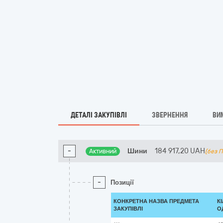
ДЕТАЛІ ЗАКУПІВЛІ
ЗВЕРНЕННЯ
ВИ
-
Шини
184 917,20
UAH
Активний
(без 
-
Позиції
КОНКРЕТНА НАЗВА ПРЕДМЕТА
К
ЗАКУПІВЛІ
О