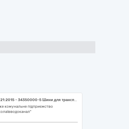
ДК 021:2015 - 34350000-5 Шини для транспортних засобів великої та малої тоннажності
ьке комунальне підприємство
колаївводоканал"