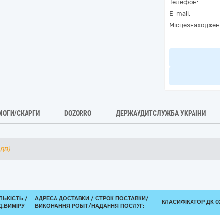
Телефон:
E-mail:
Місцезнаходжен
МОГИ/СКАРГИ
DOZORRO
ДЕРЖАУДИТСЛУЖБА УКРАЇНИ
ПДВ)
ІЛЬКІСТЬ /
АДРЕСА ДОСТАВКИ /
СТРОК ПОСТАВКИ/
КЛАСИФІКАТОР ДК 02
Д.ВИМІРУ
ВИКОНАННЯ РОБІТ/НАДАННЯ ПОСЛУГ: