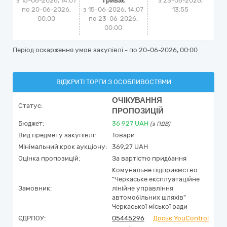
з 15-06-2026, 14:07
Триває
з
23-06-2026,
по 20-06-2026,
з 15-06-2026, 14:07
13:55
00:00
по 23-06-2026,
00:00
Період оскарження умов закупівлі - по
20-06-2026, 00:00
ВІДКРИТІ ТОРГИ З ОСОБЛИВОСТЯМИ
ОЧІКУВАННЯ
Статус:
ПРОПОЗИЦІЙ
Бюджет:
36 927
UAH
(з ПДВ)
Вид предмету закупівлі:
Товари
Мінімальний крок аукціону:
369,27 UAH
Оцінка пропозицій:
За вартістю придбання
Комунальне підприємство
"Черкаське експлуатаційне
Замовник:
лінійне управління
автомобільних шляхів"
Черкаської міської ради
ЄДРПОУ:
05445296
Досьє YouControl