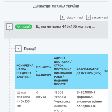
ДЕРЖАУДИТСЛУЖБА УКРАЇНИ
+
-
відкрити всі
закрити всі
-
Щітка лоткова 445х105 мм (код
...
Активний
-
Позиції
АДРЕСА
ДОСТАВКИ /
КОНКРЕТНА
СТРОК
КІЛЬКІСТЬ
НАЗВА
ПОСТАВКИ/
КЛАСИФІКАТОР
/
КЛАС
ПРЕДМЕТА
ВИКОНАННЯ
ДК 021:2015 (CPV)
ОД.ВИМІРУ
ЗАКУПІВЛІ
РОБІТ/
НАДАННЯ
ПОСЛУГ:
Щітка
6
18003
34921000-9
лоткова
штука
Україна
Дорожньо-
445х105
Черкаська
експлуатаційне
мм
область
обладнання
місто