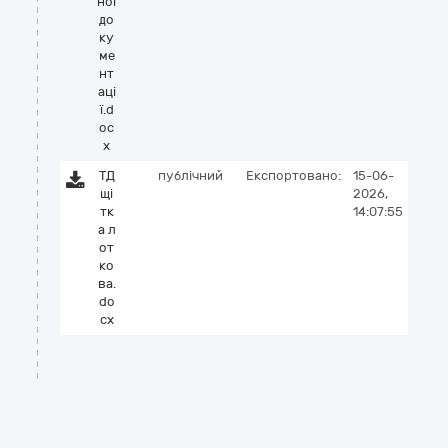
ної
до
ку
ме
нт
аці
ї.d
oc
x
ТД
публічний
Експортовано:
15-06-
щі
2026,
тк
14:07:55
а л
от
ко
ва.
do
cx