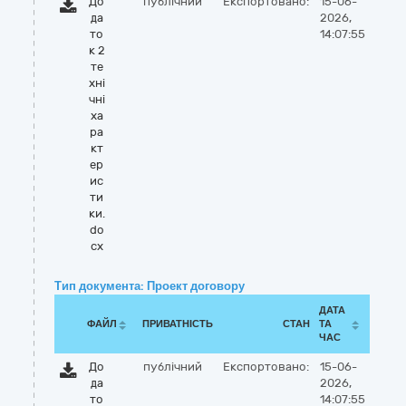
До
публічний
Експортовано:
15-06-
да
2026,
то
14:07:55
к 2
те
хні
чні
ха
ра
кт
ер
ис
ти
ки.
do
cx
Тип документа: Проект договору
ДАТА
ФАЙЛ
ПРИВАТНІСТЬ
СТАН
ТА
ЧАС
До
публічний
Експортовано:
15-06-
да
2026,
то
14:07:55