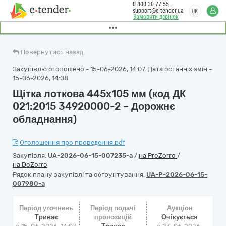
0 800 30 77 55
support@e-tender.ua
UK
Замовити дзвінок
Повернутись назад
Закупівлю оголошено - 15-06-2026, 14:07. Дата останніх змін -
15-06-2026, 14:08
Щітка лоткова 445х105 мм (код ДК
021:2015 34920000-2 – Дорожнє
обладнання)
Оголошення про проведення.pdf
Закупівля:
UA-2026-06-15-007235-a
/
на ProZorro
/
на DoZorro
Рядок плану закупівлі та обґрунтування:
UA-P-2026-06-15-
007980-a
Період уточнень
Період подачі
Аукціон
Триває
пропозицій
Очікується