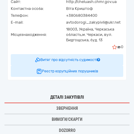
Сайт:
http://cheluash.chmr.gov.ua
Контактна особа:
Віта Криштоф
Телефон:
+380680384400
E-mail:
avtodorogi_zakypivli@ukr.net
18003,
Україна
,
Черкаська
Місцезнаходження:
область,
м. Черкаси,
вул.
Бидгощська, буд. 13
0
Витяг про відсутність судимості
Реєстр корупційних порушників
ДЕТАЛІ ЗАКУПІВЛІ
ЗВЕРНЕННЯ
ВИМОГИ/СКАРГИ
DOZORRO