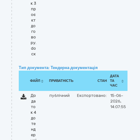
к 3
пр
оє
кт
до
го
во
ру.
do
cx
Тип документа: Тендерна документація
ДАТА
ФАЙЛ
ПРИВАТНІСТЬ
СТАН
ТА
ЧАС
До
публічний
Експортовано:
15-06-
да
2026,
то
14:07:55
к 4
до
те
нд
ер