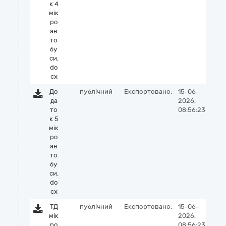
к 4
мік
ро
ав
то
бу
си.
do
cx
До
публічний
Експортовано:
15-06-
да
2026,
то
08:56:23
к 5
мік
ро
ав
то
бу
си.
do
cx
ТД
публічний
Експортовано:
15-06-
мік
2026,
ро
08:56:23