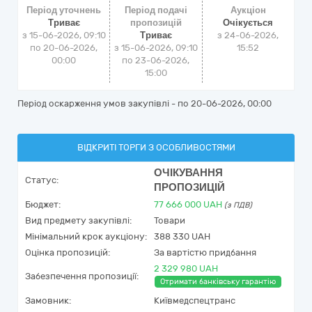
Період уточнень
Період подачі
Аукціон
Триває
пропозицій
Очікується
з 15-06-2026, 09:10
Триває
з
24-06-2026,
по 20-06-2026,
з 15-06-2026, 09:10
15:52
00:00
по 23-06-2026,
15:00
Період оскарження умов закупівлі - по
20-06-2026, 00:00
ВІДКРИТІ ТОРГИ З ОСОБЛИВОСТЯМИ
ОЧІКУВАННЯ
Статус:
ПРОПОЗИЦІЙ
Бюджет:
77 666 000
UAH
(з ПДВ)
Вид предмету закупівлі:
Товари
Мінімальний крок аукціону:
388 330 UAH
Оцінка пропозицій:
За вартістю придбання
2 329 980 UAH
Забезпечення пропозиції:
Отримати банківську гарантію
Замовник:
Київмедспецтранс