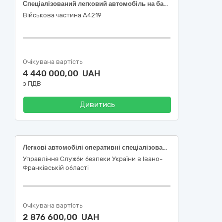
Спеціалізований легковий автомобіль на базі Renault Duster
Військова частина А4219
Очікувана вартість
4 440 000,00 UAH
з ПДВ
Дивитись
Легкові автомобілі оперативні спеціалізовані на базі Hyundai Tucson NX4 PE 2.0 Dynamic 4WD 6AT або еквівалент, у кількості 2 шт.
Управління Служби безпеки України в Івано-
Франківській області
Очікувана вартість
2 876 600,00 UAH