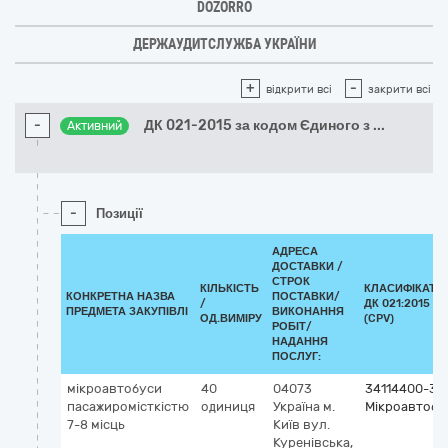
DOZORRO
ДЕРЖАУДИТСЛУЖБА УКРАЇНИ
+
-
відкрити всі
закрити всі
-
ДК 021-2015 за кодом Єдиного з
...
Активний
-
Позиції
АДРЕСА
ДОСТАВКИ /
СТРОК
КІЛЬКІСТЬ
КЛАСИФІКАТО
КОНКРЕТНА НАЗВА
ПОСТАВКИ/
/
ДК 021:2015
ПРЕДМЕТА ЗАКУПІВЛІ
ВИКОНАННЯ
ОД.ВИМІРУ
(CPV)
РОБІТ/
НАДАННЯ
ПОСЛУГ:
мікроавтобуси
40
04073
34114400-3
пасажиромісткістю
одиниця
Україна
м.
Мікроавтобу
7-8 місць
Київ
вул.
Куренівська,