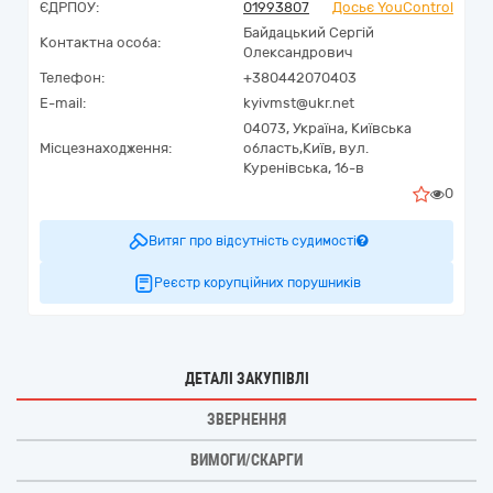
ЄДРПОУ:
01993807
Досьє YouControl
Байдацький Сергій
Контактна особа:
Олександрович
Телефон:
+380442070403
E-mail:
kyivmst@ukr.net
04073,
Україна
,
Київська
Місцезнаходження:
область,
Київ,
вул.
Куренівська, 16-в
0
Витяг про відсутність судимості
Реєстр корупційних порушників
ДЕТАЛІ ЗАКУПІВЛІ
ЗВЕРНЕННЯ
ВИМОГИ/СКАРГИ