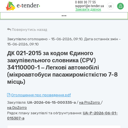
0 800 30 77 55
support@e-tender.ua
UK
Замовити дзвінок
Повернутись назад
Закупівлю оголошено - 15-06-2026, 09:10. Дата останніх змін -
15-06-2026, 09:10
ДК 021-2015 за кодом Єдиного
закупівельного словника (CPV)
34110000-1 ‒ Легкові автомобілі
(мікроавтобуси пасажиромісткістю 7-8
місць)
Оголошення про проведення.pdf
Закупівля:
UA-2026-06-15-000335-a
/
на ProZorro
/
на DoZorro
Рядок плану закупівлі та обґрунтування:
UA-P-2026-06-01-
015307-a