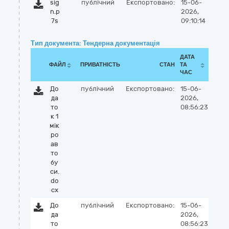
sig
публічний
Експортовано:
15-06-
n.p
2026,
7s
09:10:14
Тип документа: Тендерна документація
ДАТА
ФАЙЛ
ПРИВАТНІСТЬ
СТАН
ТА
ЧАС
До
публічний
Експортовано:
15-06-
да
2026,
то
08:56:23
к 1
мік
ро
ав
то
бу
си.
do
cx
До
публічний
Експортовано:
15-06-
да
2026,
то
08:56:23