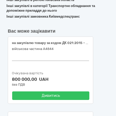
Інші закупівлі в категорії Транспортне обладнання та
допоміжне приладдя до нього
Інші закупівлі замовника Київмедспецтранс
Вас може зацікавити
на закупівлю товару за кодом ДК 021:2015 – 34110000-1 – Легкові автомобілі (Легковий автомобіль RENAULT MASTER бувший у використанні або еквівалент*)
військова частина А4844
Очікувана вартість
800 000,00 UAH
без ПДВ
Дивитись