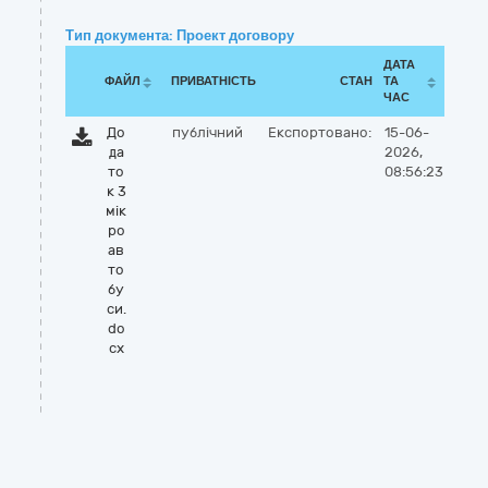
Тип документа: Проект договору
ДАТА
ФАЙЛ
ПРИВАТНІСТЬ
СТАН
ТА
ЧАС
До
публічний
Експортовано:
15-06-
да
2026,
то
08:56:23
к 3
мік
ро
ав
то
бу
си.
do
cx