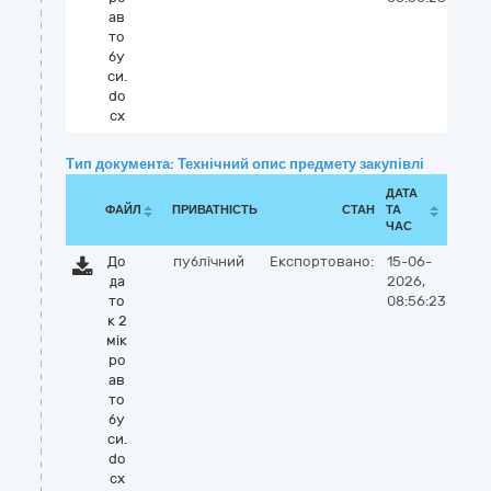
ав
то
бу
си.
do
cx
Тип документа: Технічний опис предмету закупівлі
ДАТА
ФАЙЛ
ПРИВАТНІСТЬ
СТАН
ТА
ЧАС
До
публічний
Експортовано:
15-06-
да
2026,
то
08:56:23
к 2
мік
ро
ав
то
бу
си.
do
cx