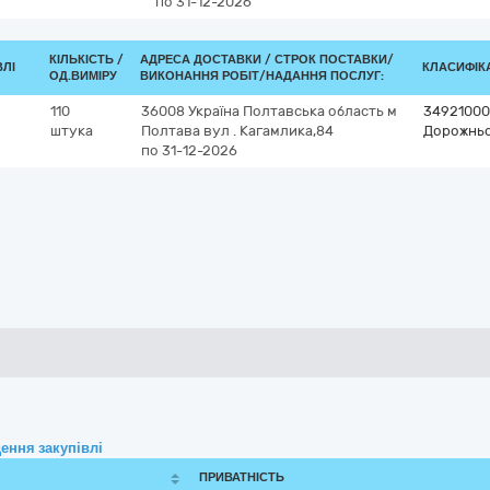
по 31-12-2026
КІЛЬКІСТЬ /
АДРЕСА ДОСТАВКИ /
СТРОК ПОСТАВКИ/
ВЛІ
КЛАСИФІКА
ОД.ВИМІРУ
ВИКОНАННЯ РОБІТ/НАДАННЯ ПОСЛУГ:
110
36008
Україна
Полтавська область
м
34921000
штука
Полтава
вул . Кагамлика,84
Дорожньо
по 31-12-2026
ення закупівлі
ПРИВАТНІСТЬ