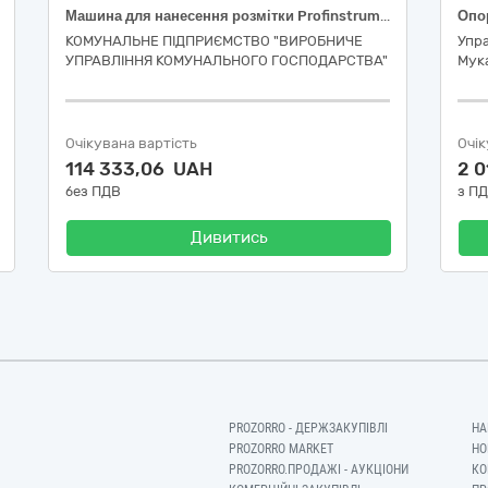
Машина для нанесення розмітки Profinstrument LS-1600 (або еквівалент)
КОМУНАЛЬНЕ ПІДПРИЄМСТВО "ВИРОБНИЧЕ
Упра
УПРАВЛІННЯ КОМУНАЛЬНОГО ГОСПОДАРСТВА"
Мука
Очікувана вартість
Очік
114 333,06 UAH
2 
без ПДВ
з П
Дивитись
PROZORRO - ДЕРЖЗАКУПІВЛІ
НА
PROZORRO MARKET
НО
PROZORRO.ПРОДАЖІ - АУКЦІОНИ
КО