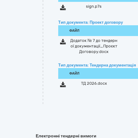
sign.p7s
Тип документа: Проект договору
ФАЙЛ
Додаток № 7 до тендерн
ої документації_Проєкт
Договору.docx
Тип документа: Тендерна документація
ФАЙЛ
ТД 2026.docx
Електронні тендерні вимоги