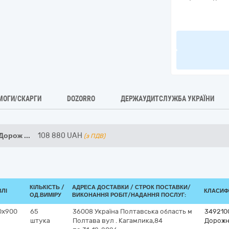
МОГИ/СКАРГИ
DOZORRO
ДЕРЖАУДИТСЛУЖБА УКРАЇНИ
 Дорож
...
108 880
UAH
(з ПДВ)
КІЛЬКІСТЬ /
АДРЕСА ДОСТАВКИ /
СТРОК ПОСТАВКИ/
ВЛІ
КЛАСИФІ
ОД.ВИМІРУ
ВИКОНАННЯ РОБІТ/НАДАННЯ ПОСЛУГ:
0х900
65
36008
Україна
Полтавська область
м
349210
штука
Полтава
вул . Кагамлика,84
Дорожн