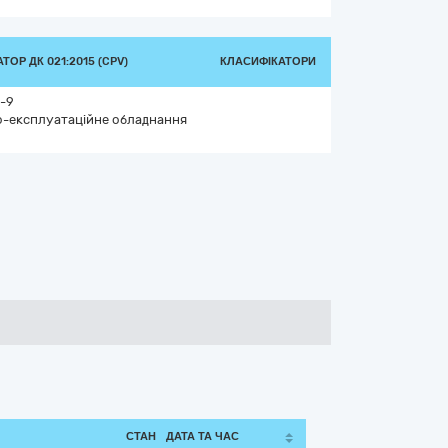
ТОР ДК 021:2015 (CPV)
КЛАСИФІКАТОРИ
-9
-експлуатаційне обладнання
СТАН
ДАТА ТА ЧАС