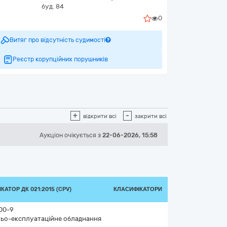
буд. 84
0
Витяг про відсутність судимості
Реєстр корупційних порушників
+
-
відкрити всі
закрити всі
Аукціон
очікується
з
22-06-2026, 15:58
КАТОР ДК 021:2015 (CPV)
КЛАСИФІКАТОРИ
00-9
ьо-експлуатаційне обладнання