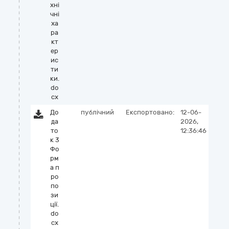
хні
чні
ха
ра
кт
ер
ис
ти
ки.
do
cx
До
публічний
Експортовано:
12-06-
да
2026,
то
12:36:46
к 3
Фо
рм
а п
ро
по
зи
цiї.
do
cx