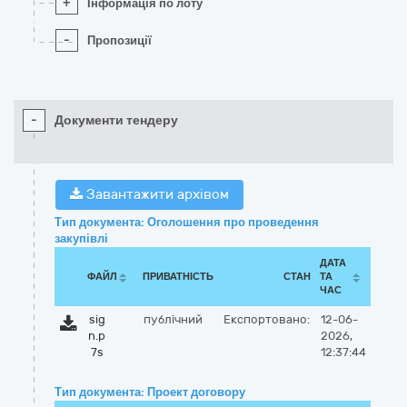
+
Інформація по лоту
-
Пропозиції
-
Документи тендеру
Завантажити архівом
Тип документа: Оголошення про проведення
закупівлі
ДАТА
ФАЙЛ
ПРИВАТНІСТЬ
СТАН
ТА
ЧАС
sig
публічний
Експортовано:
12-06-
n.p
2026,
7s
12:37:44
Тип документа: Проект договору