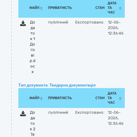
ДАТА
ФАЙЛ
ПРИВАТНІСТЬ
СТАН
ТА
ЧАС
До
публічний
Експортовано:
12-06-
да
2026,
то
12:36:46
к 1
До
го
ві
р.d
oc
x
Тип документа: Тендерна документація
ДАТА
ФАЙЛ
ПРИВАТНІСТЬ
СТАН
ТА
ЧАС
До
публічний
Експортовано:
12-06-
да
2026,
то
12:36:46
к 2
Те