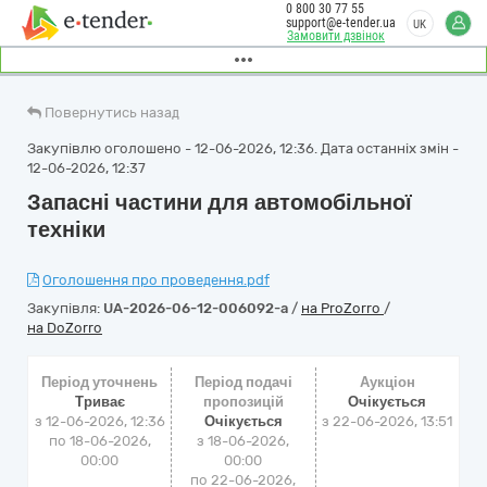
0 800 30 77 55
support@e-tender.ua
UK
Замовити дзвінок
Повернутись назад
Закупівлю оголошено - 12-06-2026, 12:36. Дата останніх змін -
12-06-2026, 12:37
Запасні частини для автомобільної
техніки
Оголошення про проведення.pdf
Закупівля:
UA-2026-06-12-006092-a
/
на ProZorro
/
на DoZorro
Період уточнень
Період подачі
Аукціон
Триває
пропозицій
Очікується
з 12-06-2026, 12:36
Очікується
з
22-06-2026, 13:51
по 18-06-2026,
з 18-06-2026,
00:00
00:00
по 22-06-2026,