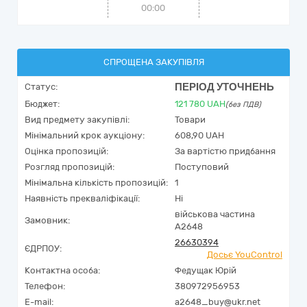
00:00
СПРОЩЕНА ЗАКУПІВЛЯ
ПЕРІОД УТОЧНЕНЬ
Статус:
Бюджет:
121 780
UAH
(без ПДВ)
Вид предмету закупівлі:
Товари
Мінімальний крок аукціону:
608,90 UAH
Оцінка пропозицій:
За вартістю придбання
Розгляд пропозицій:
Поступовий
Мінімальна кількість пропозицій:
1
Наявність прекваліфікації:
Ні
військова частина
Замовник:
А2648
26630394
ЄДРПОУ:
Досьє YouControl
Контактна особа:
Федущак Юрій
Телефон:
380972956953
E-mail:
a2648_buy@ukr.net