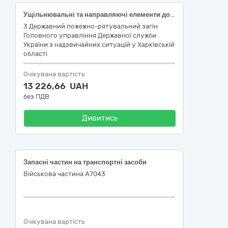
Ущільнювальні та направляючі елементи до транспортного засобу або його агрегатів (ДК 021:2015 34330000-9 «Запасні частини до вантажних транспортних засобів, фургонів та легкових автомобілів»)
3 Державний пожежно-рятувальний загін
Головного управління Державної служби
України з надзвичайних ситуацій у Харківській
області
Очікувана вартість
13 226,66 UAH
без ПДВ
Дивитись
Запасні частин на транспортні засоби
Військова частина А7043
Очікувана вартість