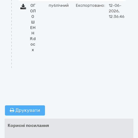
ОГ
публічний
Експортовано:
12-06-
ОЛ
2026,
О
12:36:46
Ш
ЕН
Н
Я.d
oc
x
Друкувати
Корисні посилання