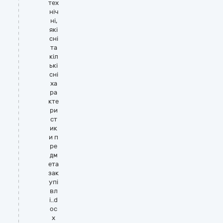
тех
ніч
ні,
які
сні
та
кіл
ькі
сні
ха
ра
кте
ри
ст
ик
и п
ре
дм
ета
зак
упі
вл
і..d
oc
x