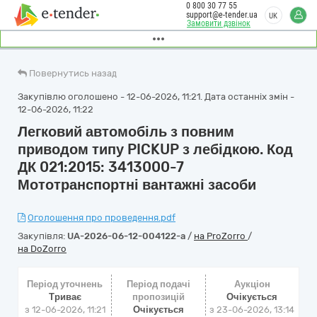
0 800 30 77 55
support@e-tender.ua
UK
Замовити дзвінок
Повернутись назад
Закупівлю оголошено - 12-06-2026, 11:21. Дата останніх змін -
12-06-2026, 11:22
Легковий автомобіль з повним
приводом типу PICKUP з лебідкою. Код
ДК 021:2015: 3413000-7
Мототранспортні вантажні засоби
Оголошення про проведення.pdf
Закупівля:
UA-2026-06-12-004122-a
/
на ProZorro
/
на DoZorro
Період уточнень
Період подачі
Аукціон
Триває
пропозицій
Очікується
з 12-06-2026, 11:21
Очікується
з
23-06-2026, 13:14