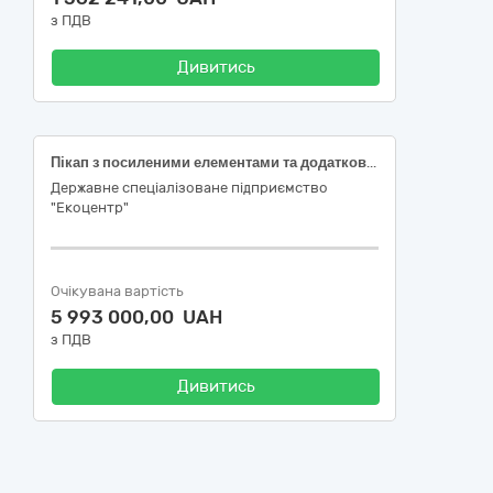
з ПДВ
Дивитись
Пікап з посиленими елементами та додатковим обладнанням Код ДК 021:2015: 34130000-7 - Мототранспортні вантажні засоби (34131000-4 - Пікапи)
Державне спеціалізоване підприємство
"Екоцентр"
Очікувана вартість
5 993 000,00 UAH
з ПДВ
Дивитись