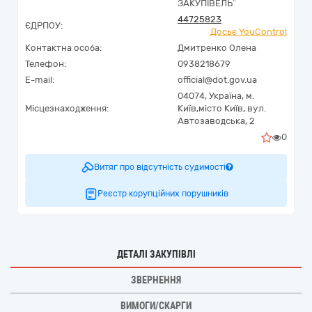
ЗАКУПІВЕЛЬ”
44725823
ЄДРПОУ:
Досьє YouControl
Контактна особа:
Дмитренко Олена
Телефон:
0938218679
E-mail:
official@dot.gov.ua
04074,
Україна
,
м.
Місцезнаходження:
Київ,
місто Київ,
вул.
Автозаводська, 2
0
Витяг про відсутність судимості
Реєстр корупційних порушників
ДЕТАЛІ ЗАКУПІВЛІ
ЗВЕРНЕННЯ
ВИМОГИ/СКАРГИ