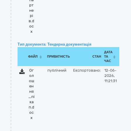
рт
не
рі
в.d
oc
x
Тип документа: Тендерна документація
ДАТА
ФАЙЛ
ПРИВАТНІСТЬ
СТАН
ТА
ЧАС
Ог
публічний
Експортовано:
12-06-
ол
2026,
ош
11:21:31
ен
ня
_пі
ка
п.d
oc
x