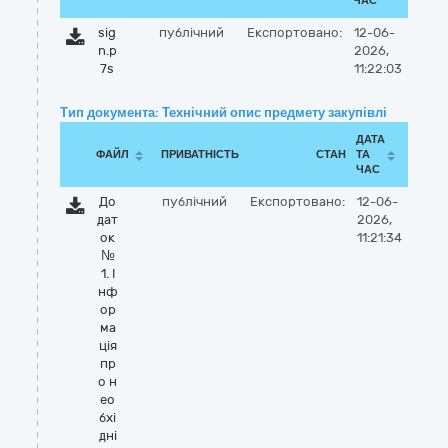
ЧАС
sig
публічний
Експортовано:
12-06-
n.p
2026,
7s
11:22:03
Тип документа: Технічний опис предмету закупівлі
ДАТА
ФАЙЛ
ПРИВАТНІСТЬ
СТАН
ТА
ЧАС
До
публічний
Експортовано:
12-06-
дат
2026,
ок
11:21:34
№
1. І
нф
ор
ма
ція
пр
о н
ео
бхі
дні