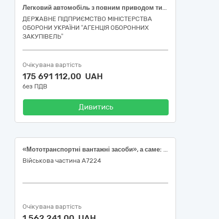
Легковий автомобіль з повним приводом типу PICKUP без лебідки. Код ДК 021:2015: 3413000-7 Мототранспортні вантажні засоби
ДЕРЖАВНЕ ПІДПРИЄМСТВО МІНІСТЕРСТВА
ОБОРОНИ УКРАЇНИ “АГЕНЦІЯ ОБОРОННИХ
ЗАКУПІВЕЛЬ”
Очікувана вартість
175 691 112,00 UAH
без ПДВ
Дивитись
«Мототранспортні вантажні засоби», а саме: (Автомобіль типу «пікап»).FOTON TUNLAND G7 або аналог-1 шт.
Військова частина А7224
Очікувана вартість
1 562 241,00 UAH