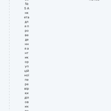
№
5 А
нк
ета
дл
я п
ро
ве
де
нн
я а
нт
ик
ор
уп
цій
ної
пе
ре
вір
ки
діл
ов
их
па