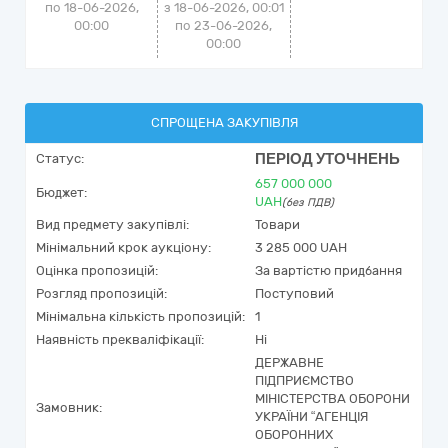
по 18-06-2026,
з 18-06-2026, 00:01
00:00
по 23-06-2026,
00:00
СПРОЩЕНА ЗАКУПІВЛЯ
ПЕРІОД УТОЧНЕНЬ
Статус:
657 000 000
Бюджет:
UAH
(без ПДВ)
Вид предмету закупівлі:
Товари
Мінімальний крок аукціону:
3 285 000 UAH
Оцінка пропозицій:
За вартістю придбання
Розгляд пропозицій:
Поступовий
Мінімальна кількість пропозицій:
1
Наявність прекваліфікації:
Ні
ДЕРЖАВНЕ
ПІДПРИЄМСТВО
МІНІСТЕРСТВА ОБОРОНИ
Замовник:
УКРАЇНИ “АГЕНЦІЯ
ОБОРОННИХ