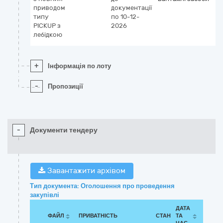
приводом
документації
типу
по 10-12-
PICKUP з
2026
лебідкою
+
Інформація по лоту
-
Пропозиції
-
Документи тендеру
Завантажити архівом
Тип документа: Оголошення про проведення
закупівлі
ДАТА
ФАЙЛ
ПРИВАТНІСТЬ
СТАН
ТА