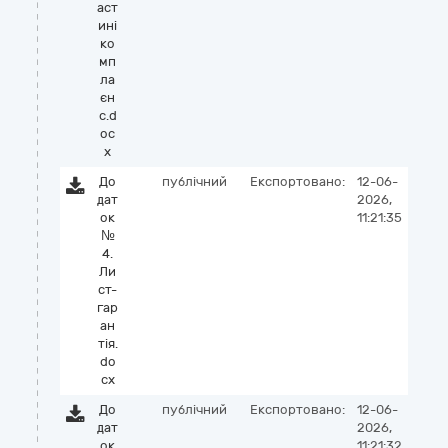
аст
ині
ко
мп
ла
єн
с.d
oc
x
До
публічний
Експортовано:
12-06-
дат
2026,
ок
11:21:35
№
4.
Ли
ст-
гар
ан
тія.
do
cx
До
публічний
Експортовано:
12-06-
дат
2026,
ок
11:21:32