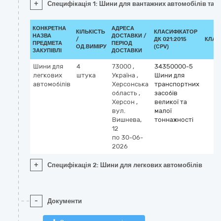
+
Специфікація 1: Шини для вантажних автомобілів та а
КОНКРЕТНА
АДРЕСА
КІЛЬКІСТЬ
КЛАСИФІКАТОР
НАЗВА
ДОСТАВКИ /
/
ДК 021:2015
КЛАС
ПРЕДМЕТА
ПЕРІОД
ОД.ВИМІРУ
(CPV)
ЗАКУПІВЛІ
ДОСТАВКИ
Шини для
4
73000
,
34350000-5
легкових
штука
Україна
,
Шини для
автомобілів
Херсонська
транспортних
область
,
засобів
Херсон
,
великої та
вул.
малої
Вишнева,
тоннажності
12
по 30-06-
2026
+
Специфікація 2: Шини для легкових автомобілів
-
Документи