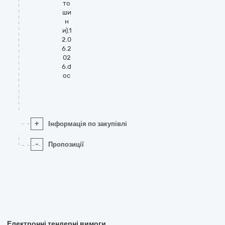
то
ши
н
и).1
2.0
6.2
02
6.d
oc
+
Інформація по закупівлі
-
Пропозиції
Електронні тендерні вимоги