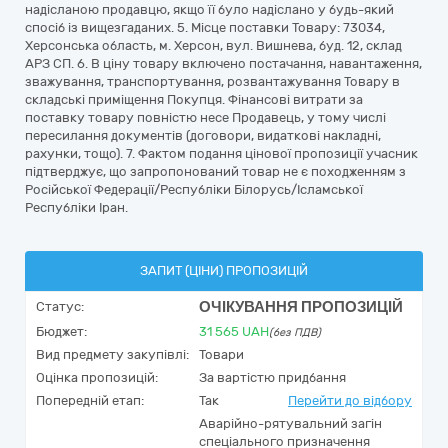
надісланою продавцю, якщо її було надіслано у будь-який
спосіб із вищезгаданих. 5. Місце поставки Товару: 73034,
Херсонська область, м. Херсон, вул. Вишнева, буд. 12, склад
АРЗ СП. 6. В ціну товару включено постачання, навантаження,
зважування, транспортування, розвантажування Товару в
складські приміщення Покупця. Фінансові витрати за
поставку товару повністю несе Продавець, у тому числі
пересилання документів (договори, видаткові накладні,
рахунки, тощо). 7. Фактом подання цінової пропозиції учасник
підтверджує, що запропонований товар не є походженням з
Російської Федерації/Республіки Білорусь/Ісламської
Республіки Іран.
ЗАПИТ (ЦІНИ) ПРОПОЗИЦІЙ
ОЧІКУВАННЯ ПРОПОЗИЦІЙ
Статус:
Бюджет:
31 565
UAH
(без ПДВ)
Вид предмету закупівлі:
Товари
Оцінка пропозицій:
За вартістю придбання
Попередній етап:
Так
Перейти до відбору
Аварійно-рятувальний загін
спеціального призначення