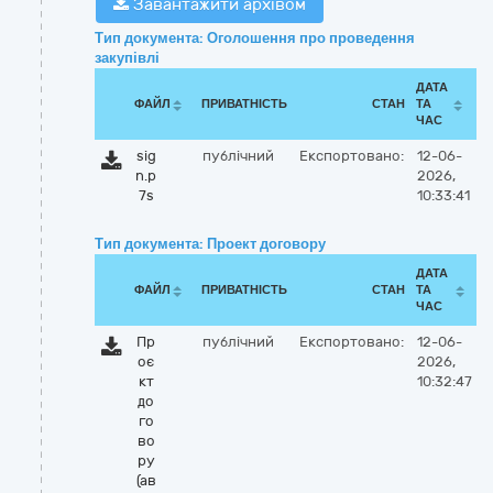
Завантажити архівом
Тип документа: Оголошення про проведення
закупівлі
ДАТА
ФАЙЛ
ПРИВАТНІСТЬ
СТАН
ТА
ЧАС
sig
публічний
Експортовано:
12-06-
n.p
2026,
7s
10:33:41
Тип документа: Проект договору
ДАТА
ФАЙЛ
ПРИВАТНІСТЬ
СТАН
ТА
ЧАС
Пр
публічний
Експортовано:
12-06-
оє
2026,
кт
10:32:47
до
го
во
ру
(ав