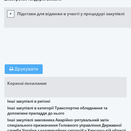
+
Підстави для відмови в участі у процедурі закупівлі
Друкувати
Корисні посилання
Інші закупівлі в регіоні
Інші закупівлі в категорії Транспортне обладнання та
допоміжне приладдя до нього
Інші закупівлі замовника Аварійно-рятувальний загін
спеціального призначення Головного управління Державної
служби України з надзвичайних ситуацій у Херсонській області