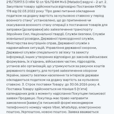
215/75R17.5 D HR4 12 сл 126/124M М+S (Matador) ведучі – 2 шт. 2.
Закупівля товару здійснюється відповідно Постанови КМУ №
178 від 02.03.2022 року “Про деякі питання обкладення
податком на додану вартість за нульовою ставкою у період
воєнного стану” установлено, що до припинення чи
скасування воєнного стану операції з постачання товарів для
заправки (дозаправки) або забезпечення транспорту
Збройних Сил, Національної гвардії, Служби безпеки, Служби
зовнішньої розвідки, Державної прикордонної служби,
Міністерства внутрішніх справ, Державної служби з
надзвичайних ситуацій, Управління державної охорони,
Державної служби спеціального зв’язку та захисту
інформації, інших утворених відповідно до законів військових
формувань, їх з’єднань, військових частин, підрозділів,
установ або організацій, що утримуються за рахунок коштів
державного бюджету, для потреб забезпечення оборони
України, захисту безпеки населення та інтересів держави
обкладаються податком на додану вартість за нульовою
ставкою. 3. Строк поставки Товару: до 30.06.2026 року. 4.
Поставка Товару здійснюється не пізніше 5 (п’яти)
календарних днів з моменту надіслання Покупцем письмової
заявки Продавцю. Покупець має право направити
замовлення (заявку) в письмовій формі месенджером
телефонного номеру через Viber, WhatsApp, електронною
поштою, Укрпоштою, новою поштою. Заявка вважається