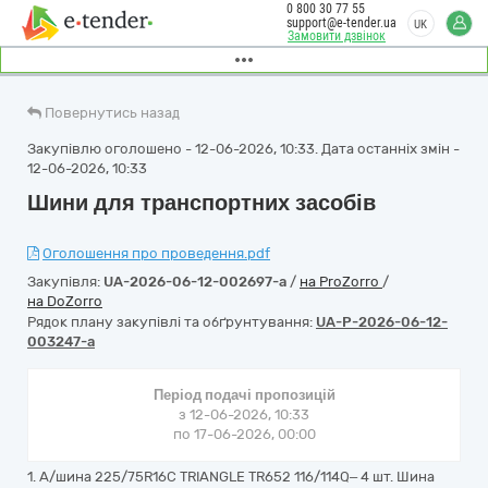
0 800 30 77 55
support@e-tender.ua
UK
Замовити дзвінок
Повернутись назад
Закупівлю оголошено - 12-06-2026, 10:33. Дата останніх змін -
12-06-2026, 10:33
Шини для транспортних засобів
Оголошення про проведення.pdf
Закупівля:
UA-2026-06-12-002697-a
/
на ProZorro
/
на DoZorro
Рядок плану закупівлі та обґрунтування:
UA-P-2026-06-12-
003247-a
Період подачі пропозицій
з 12-06-2026, 10:33
по 17-06-2026, 00:00
1. A/шина 225/75R16C TRIANGLE TR652 116/114Q– 4 шт. Шина