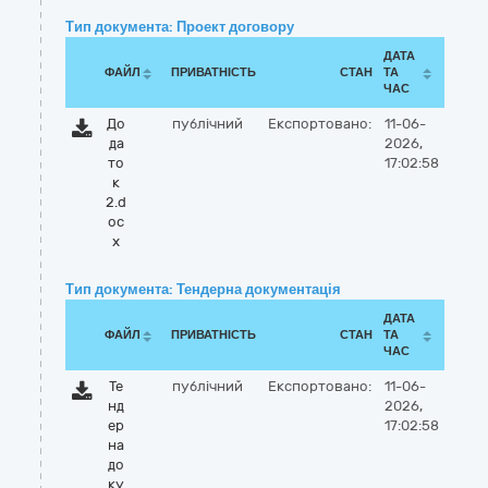
Тип документа: Проект договору
ДАТА
ФАЙЛ
ПРИВАТНІСТЬ
СТАН
ТА
ЧАС
До
публічний
Експортовано:
11-06-
да
2026,
то
17:02:58
к
2.d
oc
x
Тип документа: Тендерна документація
ДАТА
ФАЙЛ
ПРИВАТНІСТЬ
СТАН
ТА
ЧАС
Те
публічний
Експортовано:
11-06-
нд
2026,
ер
17:02:58
на
до
ку