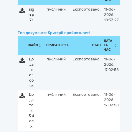
sig
публічний
Експортовано:
11-06-
n.p
2026,
7s
18:33:27
Тип документа: Критерії прийнятності
ДАТА
ФАЙЛ
ПРИВАТНІСТЬ
СТАН
ТА
ЧАС
До
публічний
Експортовано:
11-06-
да
2026,
то
17:02:58
к 1.
do
cx
До
публічний
Експортовано:
11-06-
да
2026,
то
17:02:58
к
3.d
oc
x