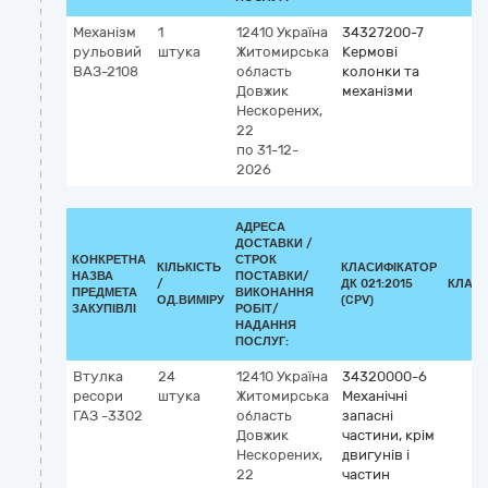
Механізм
1
12410
Україна
34327200-7
рульовий
штука
Житомирська
Кермові
ВАЗ-2108
область
колонки та
Довжик
механізми
Нескорених,
22
по 31-12-
2026
АДРЕСА
ДОСТАВКИ /
КОНКРЕТНА
СТРОК
КІЛЬКІСТЬ
КЛАСИФІКАТОР
НАЗВА
ПОСТАВКИ/
/
ДК 021:2015
КЛАСИ
ПРЕДМЕТА
ВИКОНАННЯ
ОД.ВИМІРУ
(CPV)
ЗАКУПІВЛІ
РОБІТ/
НАДАННЯ
ПОСЛУГ:
Втулка
24
12410
Україна
34320000-6
ресори
штука
Житомирська
Механічні
ГАЗ -3302
область
запасні
Довжик
частини, крім
Нескорених,
двигунів і
22
частин