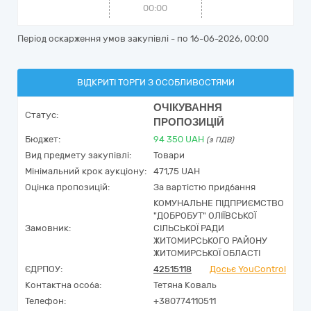
00:00
Період оскарження умов закупівлі - по
16-06-2026, 00:00
ВІДКРИТІ ТОРГИ З ОСОБЛИВОСТЯМИ
ОЧІКУВАННЯ
Статус:
ПРОПОЗИЦІЙ
Бюджет:
94 350
UAH
(з ПДВ)
Вид предмету закупівлі:
Товари
Мінімальний крок аукціону:
471,75 UAH
Оцінка пропозицій:
За вартістю придбання
КОМУНАЛЬНЕ ПІДПРИЄМСТВО
"ДОБРОБУТ" ОЛІЇВСЬКОЇ
Замовник:
СІЛЬСЬКОЇ РАДИ
ЖИТОМИРСЬКОГО РАЙОНУ
ЖИТОМИРСЬКОЇ ОБЛАСТІ
ЄДРПОУ:
42515118
Досьє YouControl
Контактна особа:
Тетяна Коваль
Телефон:
+380774110511