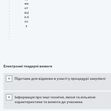
ме
нт
аці
я.d
oc
x
Електронні тендерні вимоги
+
Підстави для відмови в участі у процедурі закупівлі
+
Інформація про інші технічні, якісні та кількісні
характеристики та вимоги до учасника