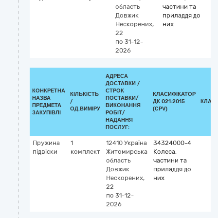
область
частини та
Довжик
приладдя до
Нескорених,
них
22
по 31-12-
2026
АДРЕСА
ДОСТАВКИ /
КОНКРЕТНА
СТРОК
КІЛЬКІСТЬ
КЛАСИФІКАТОР
НАЗВА
ПОСТАВКИ/
/
ДК 021:2015
КЛАС
ПРЕДМЕТА
ВИКОНАННЯ
ОД.ВИМІРУ
(CPV)
ЗАКУПІВЛІ
РОБІТ/
НАДАННЯ
ПОСЛУГ:
Пружина
1
12410
Україна
34324000-4
підвіски
комплект
Житомирська
Колеса,
область
частини та
Довжик
приладдя до
Нескорених,
них
22
по 31-12-
2026