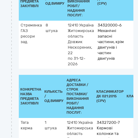
ПРЕДМЕТА
ВИКОНАННЯ
ОД.ВИМІРУ
(CPV)
ЗАКУПІВЛІ
РОБІТ/
НАДАННЯ
ПОСЛУГ:
Стремянка
8
12410
Україна
34320000-6
ГАЗ
штука
Житомирська
Механічні
ресори
область
запасні
зад.
Довжик
частини, крім
Нескорених,
двигунів і
22
частин
по 31-12-
двигунів
2026
АДРЕСА
ДОСТАВКИ /
КОНКРЕТНА
СТРОК
КІЛЬКІСТЬ
КЛАСИФІКАТОР
НАЗВА
ПОСТАВКИ/
/
ДК 021:2015
КЛАСИ
ПРЕДМЕТА
ВИКОНАННЯ
ОД.ВИМІРУ
(CPV)
ЗАКУПІВЛІ
РОБІТ/
НАДАННЯ
ПОСЛУГ:
Тяга
1
12410
Україна
34327200-7
керма
штука
Житомирська
Кермові
область
колонки та