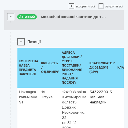
+
-
відкрити всі
закрити всі
-
механічні запасні частини до т
...
Активний
-
Позиції
АДРЕСА
ДОСТАВКИ /
КОНКРЕТНА
СТРОК
КІЛЬКІСТЬ
КЛАСИФІКАТОР
НАЗВА
ПОСТАВКИ/
/
ДК 021:2015
КЛАСИ
ПРЕДМЕТА
ВИКОНАННЯ
ОД.ВИМІРУ
(CPV)
ЗАКУПІВЛІ
РОБІТ/
НАДАННЯ
ПОСЛУГ:
Накладка
16
12410
Україна
34322300-3
гальмівна
штука
Житомирська
Гальмові
ST
область
накладки
Довжик
Нескорених,
22
по 31-12-
2026