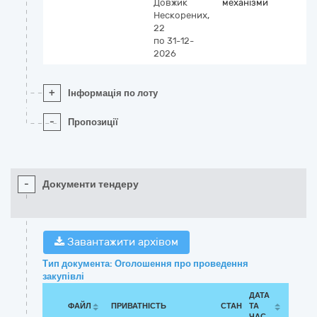
Довжик
механізми
Нескорених,
22
по 31-12-
2026
+
Інформація по лоту
-
Пропозиції
-
Документи тендеру
Завантажити архівом
Тип документа: Оголошення про проведення
закупівлі
ДАТА
ФАЙЛ
ПРИВАТНІСТЬ
СТАН
ТА
ЧАС