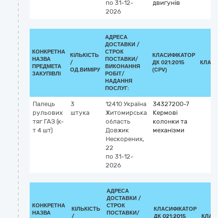
по 31-12-
двигунів
2026
АДРЕСА
ДОСТАВКИ /
КОНКРЕТНА
СТРОК
КІЛЬКІСТЬ
КЛАСИФІКАТОР
НАЗВА
ПОСТАВКИ/
/
ДК 021:2015
КЛАСИ
ПРЕДМЕТА
ВИКОНАННЯ
ОД.ВИМІРУ
(CPV)
ЗАКУПІВЛІ
РОБІТ/
НАДАННЯ
ПОСЛУГ:
Палець
3
12410
Україна
34327200-7
рульових
штука
Житомирська
Кермові
тяг ГАЗ (к-
область
колонки та
т 4 шт)
Довжик
механізми
Нескорених,
22
по 31-12-
2026
АДРЕСА
ДОСТАВКИ /
КОНКРЕТНА
СТРОК
КІЛЬКІСТЬ
КЛАСИФІКАТОР
НАЗВА
ПОСТАВКИ/
/
ДК 021:2015
КЛАС