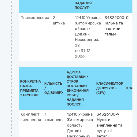
НАДАННЯ
ПОСЛУГ:
Пневморесора
2
12410
Україна
34322000-0
штука
Житомирська
Гальма та
область
частини
Довжик
гальм
Нескорених,
22
по 31-12-
2026
АДРЕСА
ДОСТАВКИ /
КОНКРЕТНА
СТРОК
КІЛЬКІСТЬ
КЛАСИФІКАТОР
НАЗВА
ПОСТАВКИ/
/
ДК 021:2015
КЛАС
ПРЕДМЕТА
ВИКОНАННЯ
ОД.ВИМІРУ
(CPV)
ЗАКУПІВЛІ
РОБІТ/
НАДАННЯ
ПОСЛУГ:
Комплект
1
12410
Україна
34326100-9
зчеплення
комплект
Житомирська
Муфти
область
зчеплення та
Довжик
супутні
Нескорених,
деталі