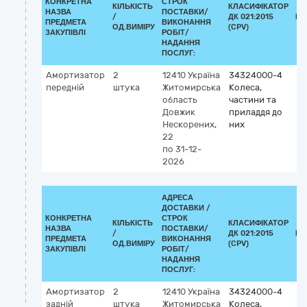
КОНКРЕТНА
СТРОК
КІЛЬКІСТЬ
КЛАСИФІКАТОР
НАЗВА
ПОСТАВКИ/
/
ДК 021:2015
КЛ
ПРЕДМЕТА
ВИКОНАННЯ
ОД.ВИМІРУ
(CPV)
ЗАКУПІВЛІ
РОБІТ/
НАДАННЯ
ПОСЛУГ:
Амортизатор
2
12410
Україна
34324000-4
передній
штука
Житомирська
Колеса,
область
частини та
Довжик
приладдя до
Нескорених,
них
22
по 31-12-
2026
АДРЕСА
ДОСТАВКИ /
КОНКРЕТНА
СТРОК
КІЛЬКІСТЬ
КЛАСИФІКАТОР
НАЗВА
ПОСТАВКИ/
/
ДК 021:2015
КЛ
ПРЕДМЕТА
ВИКОНАННЯ
ОД.ВИМІРУ
(CPV)
ЗАКУПІВЛІ
РОБІТ/
НАДАННЯ
ПОСЛУГ:
Амортизатор
2
12410
Україна
34324000-4
задній
штука
Житомирська
Колеса,