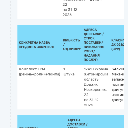
22
по 31-12-
2026
АДРЕСА
ДОСТАВКИ /
СТРОК
КІЛЬКІСТЬ
КЛАСИФІ
КОНКРЕТНА НАЗВА
ПОСТАВКИ/
/
ДК 021:20
ПРЕДМЕТА ЗАКУПІВЛІ
ВИКОНАННЯ
ОД.ВИМІРУ
(CPV)
РОБІТ/
НАДАННЯ
ПОСЛУГ:
Комплект ГРМ
1
12410
Україна
3432000
(ремінь+ролик+помпа)
штука
Житомирська
Механічн
область
запасні
Довжик
частини,
Нескорених,
двигунів 
22
частин
по 31-12-
двигунів
2026
АДРЕСА
ДОСТАВКИ /