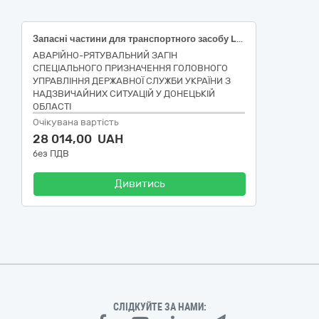
Запасні частини для транспортного засобу LAND ROVER DEFENDER р.н. АН468Е, згідно коду CPV за ДК 021:2015 код 34320000-6 Механічні запасні частини, крім двигунів і частин двигунів
АВАРІЙНО-РЯТУВАЛЬНИЙ ЗАГІН
СПЕЦІАЛЬНОГО ПРИЗНАЧЕННЯ ГОЛОВНОГО
УПРАВЛІННЯ ДЕРЖАВНОЇ СЛУЖБИ УКРАЇНИ З
НАДЗВИЧАЙНИХ СИТУАЦІЙ У ДОНЕЦЬКІЙ
ОБЛАСТІ
Очікувана вартість
28 014,00 UAH
без ПДВ
Дивитись
СЛІДКУЙТЕ ЗА НАМИ: