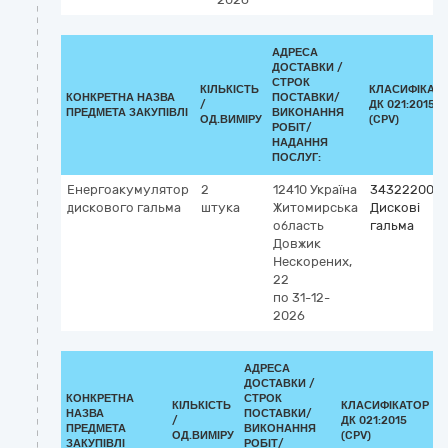
АДРЕСА
ДОСТАВКИ /
СТРОК
КІЛЬКІСТЬ
КЛАСИФІКАТ
КОНКРЕТНА НАЗВА
ПОСТАВКИ/
/
ДК 021:2015
ПРЕДМЕТА ЗАКУПІВЛІ
ВИКОНАННЯ
ОД.ВИМІРУ
(CPV)
РОБІТ/
НАДАННЯ
ПОСЛУГ:
Енергоакумулятор
2
12410
Україна
34322200-2
дискового гальма
штука
Житомирська
Дискові
область
гальма
Довжик
Нескорених,
22
по 31-12-
2026
АДРЕСА
ДОСТАВКИ /
КОНКРЕТНА
СТРОК
КІЛЬКІСТЬ
КЛАСИФІКАТОР
НАЗВА
ПОСТАВКИ/
/
ДК 021:2015
К
ПРЕДМЕТА
ВИКОНАННЯ
ОД.ВИМІРУ
(CPV)
ЗАКУПІВЛІ
РОБІТ/