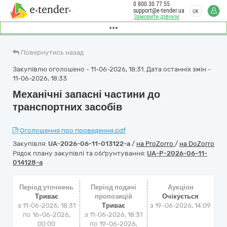
0 800 30 77 55
support@e-tender.ua
UK
Замовити дзвінок
Повернутись назад
Закупівлю оголошено - 11-06-2026, 18:31. Дата останніх змін -
11-06-2026, 18:33
Механічні запасні частини до
транспортних засобів
Оголошення про проведення.pdf
Закупівля:
UA-2026-06-11-013122-a
/
на ProZorro
/
на DoZorro
Рядок плану закупівлі та обґрунтування:
UA-P-2026-06-11-
014128-a
Період уточнень
Період подачі
Аукціон
Триває
пропозицій
Очікується
з 11-06-2026, 18:31
Триває
з
19-06-2026, 14:09
по 16-06-2026,
з 11-06-2026, 18:31
00:00
по 19-06-2026,