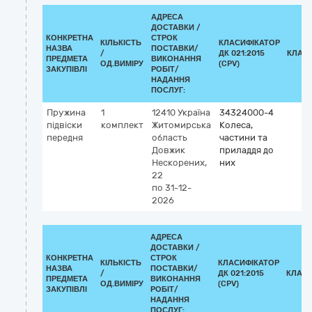
АДРЕСА
ДОСТАВКИ /
КОНКРЕТНА
СТРОК
КІЛЬКІСТЬ
КЛАСИФІКАТОР
НАЗВА
ПОСТАВКИ/
/
ДК 021:2015
КЛАС
ПРЕДМЕТА
ВИКОНАННЯ
ОД.ВИМІРУ
(CPV)
ЗАКУПІВЛІ
РОБІТ/
НАДАННЯ
ПОСЛУГ:
Пружина
1
12410
Україна
34324000-4
підвіски
комплект
Житомирська
Колеса,
передня
область
частини та
Довжик
приладдя до
Нескорених,
них
22
по 31-12-
2026
АДРЕСА
ДОСТАВКИ /
КОНКРЕТНА
СТРОК
КІЛЬКІСТЬ
КЛАСИФІКАТОР
НАЗВА
ПОСТАВКИ/
/
ДК 021:2015
КЛАСИ
ПРЕДМЕТА
ВИКОНАННЯ
ОД.ВИМІРУ
(CPV)
ЗАКУПІВЛІ
РОБІТ/
НАДАННЯ
ПОСЛУГ: