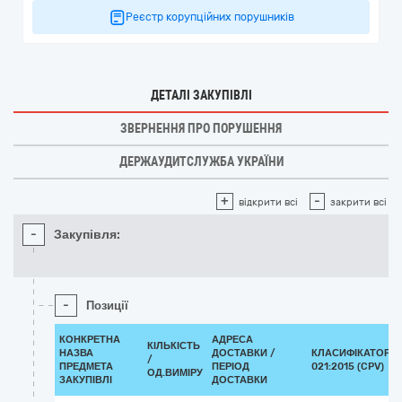
Реєстр корупційних порушників
ДЕТАЛІ ЗАКУПІВЛІ
ЗВЕРНЕННЯ ПРО ПОРУШЕННЯ
ДЕРЖАУДИТСЛУЖБА УКРАЇНИ
+
-
відкрити всі
закрити всі
-
Закупівля:
-
Позиції
КОНКРЕТНА
АДРЕСА
КІЛЬКІСТЬ
НАЗВА
ДОСТАВКИ /
КЛАСИФІКАТОР Д
/
ПРЕДМЕТА
ПЕРІОД
021:2015 (CPV)
ОД.ВИМІРУ
ЗАКУПІВЛІ
ДОСТАВКИ