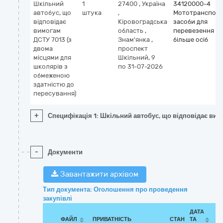
Шкільний
1
27400
,
Україна
34120000-4
автобус, що
штука
,
Мототранспорт
відповідає
Кіровоградська
засоби для
вимогам
область
,
перевезення 10 
ДСТУ 7013 (з
Знам'янка
,
більше осіб
двома
проспект
місцями для
Шкільний, 9
школярів з
по 31-07-2026
обмеженою
здатністю до
пересування)
+
Специфікація 1: Шкільний автобус, що відповідає ви
-
Документи
Завантажити архівом
Тип документа: Оголошення про проведення
закупівлі
ДАТА
ФАЙЛ
ПРИВАТНІСТЬ
СТАН
ТА