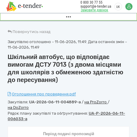
0 800 30 77 55
support@e-tender.ua
UK
Замовити дзвінок
Повернутись назад
Закупівлю оголошено - 11-06-2026, 11:49. Дата останніх змін -
11-06-2026, 11:49
Шкільний автобус, що відповідає
вимогам ДСТУ 7013 (з двома місцями
для школярів з обмеженою здатністю
до пересування)
Оголошення про проведення.pdf
Закупівля:
UA-2026-06-11-004889-a
/
на ProZorro
/
на DoZorro
Рядок плану закупівлі та обґрунтування:
UA-P-2026-06-11-
006033-a
Період подачі пропозицій