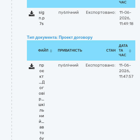
ЧАС
sig
публічний
Експортовано:
11-06-
n.p
2026,
7s
11:49:18
Тип документа: Проект договору
ДАТА
ФАЙЛ
ПРИВАТНІСТЬ
СТАН
ТА
ЧАС
пр
публічний
Експортовано:
11-06-
оє
2026,
кт
11:47:57
_Д
ог
ові
р_
шкі
ль
ни
й_
ав
то
бу