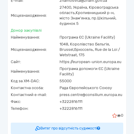
E-mail:
znamosvita@znam.gov.ua
27400,
Україна
,
Кіровоградська
область,
Кропивницький р-н,
Місцезнаходження:
місто Знам'янка,
пр.Шкільний,
будинок 5
Донор закупівлі
Найменування:
Програма ЄС (Ukraine Facility)
1048
,
Королівство Бельгія
,
Місцезнаходження:
Brussel
,
Брюссель
,
Rue de la Loi /
Wetstraat, 175
Сайт:
https://european-union.europa.eu
Програма допомоги ЄС (Ukraine
Найменування:
Facility)
Код за
XM-DAC
:
55000
Контактна особа:
Рада Європейського Союзу
Контактний e-mail:
press.centre@consilium.europa.eu
Факс:
+3222816111
Телефон:
+3222816111
0
Витяг про відсутність судимості