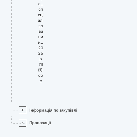
с_
сп
еці
алі
зо
ва
ни
й_
20
26
р
(1)
(1).
do
c
+
Інформація по закупівлі
-
Пропозиції