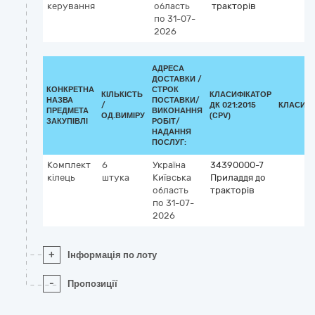
керування
область
тракторів
по 31-07-
2026
АДРЕСА
ДОСТАВКИ /
КОНКРЕТНА
СТРОК
КІЛЬКІСТЬ
КЛАСИФІКАТОР
НАЗВА
ПОСТАВКИ/
/
ДК 021:2015
КЛАСИФІ
ПРЕДМЕТА
ВИКОНАННЯ
ОД.ВИМІРУ
(CPV)
ЗАКУПІВЛІ
РОБІТ/
НАДАННЯ
ПОСЛУГ:
Комплект
6
Україна
34390000-7
кілець
штука
Київська
Приладдя до
область
тракторів
по 31-07-
2026
+
Інформація по лоту
-
Пропозиції