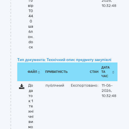
го
2026,
вір
10:32:48
Т0
44
0
ша
бл
он.
do
cx
Тип документа: Технічний опис предмету закупівлі
ДАТА
ФАЙЛ
ПРИВАТНІСТЬ
СТАН
ТА
ЧАС
До
публічний
Експортовано:
11-06-
да
2026,
то
10:32:48
к 1
те
хні
чні
ви
мо