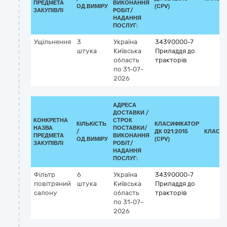
ПРЕДМЕТА
ВИКОНАННЯ
ОД.ВИМІРУ
(CPV)
ЗАКУПІВЛІ
РОБІТ/
НАДАННЯ
ПОСЛУГ:
Ущільнення
3
Україна
34390000-7
штука
Київська
Приладдя до
область
тракторів
по 31-07-
2026
АДРЕСА
ДОСТАВКИ /
КОНКРЕТНА
СТРОК
КІЛЬКІСТЬ
КЛАСИФІКАТОР
НАЗВА
ПОСТАВКИ/
/
ДК 021:2015
КЛАСИФ
ПРЕДМЕТА
ВИКОНАННЯ
ОД.ВИМІРУ
(CPV)
ЗАКУПІВЛІ
РОБІТ/
НАДАННЯ
ПОСЛУГ:
Фільтр
6
Україна
34390000-7
повітряний
штука
Київська
Приладдя до
салону
область
тракторів
по 31-07-
2026