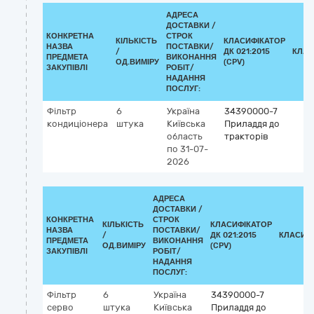
АДРЕСА
ДОСТАВКИ /
КОНКРЕТНА
СТРОК
КІЛЬКІСТЬ
КЛАСИФІКАТОР
НАЗВА
ПОСТАВКИ/
/
ДК 021:2015
КЛАС
ПРЕДМЕТА
ВИКОНАННЯ
ОД.ВИМІРУ
(CPV)
ЗАКУПІВЛІ
РОБІТ/
НАДАННЯ
ПОСЛУГ:
Фільтр
6
Україна
34390000-7
кондиціонера
штука
Київська
Приладдя до
область
тракторів
по 31-07-
2026
АДРЕСА
ДОСТАВКИ /
КОНКРЕТНА
СТРОК
КІЛЬКІСТЬ
КЛАСИФІКАТОР
НАЗВА
ПОСТАВКИ/
/
ДК 021:2015
КЛАСИФ
ПРЕДМЕТА
ВИКОНАННЯ
ОД.ВИМІРУ
(CPV)
ЗАКУПІВЛІ
РОБІТ/
НАДАННЯ
ПОСЛУГ:
Фільтр
6
Україна
34390000-7
серво
штука
Київська
Приладдя до