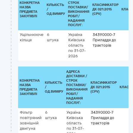
КОНКРЕТНА
СТРОК
КІЛЬКІСТЬ
КЛАСИФІКАТОР
НАЗВА
ПОСТАВКИ/
/
ДК 021:2015
КЛАСИ
ПРЕДМЕТА
ВИКОНАННЯ
ОД.ВИМІРУ
(CPV)
ЗАКУПІВЛІ
РОБІТ/
НАДАННЯ
ПОСЛУГ:
Ущільнююче
6
Україна
34390000-7
кільце
штука
Київська
Приладдя до
область
тракторів
по 31-07-
2026
АДРЕСА
ДОСТАВКИ /
КОНКРЕТНА
СТРОК
КІЛЬКІСТЬ
КЛАСИФІКАТОР
НАЗВА
ПОСТАВКИ/
/
ДК 021:2015
КЛАСИФ
ПРЕДМЕТА
ВИКОНАННЯ
ОД.ВИМІРУ
(CPV)
ЗАКУПІВЛІ
РОБІТ/
НАДАННЯ
ПОСЛУГ:
Фільтр
6
Україна
34390000-7
повітряний
штука
Київська
Приладдя до
зовнішній
область
тракторів
двигуна
по 31-07-