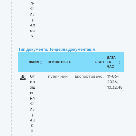
ги
Фі
ль
тр
и.d
oc
x
Тип документа: Тендерна документація
ДАТА
ФАЙЛ
ПРИВАТНІСТЬ
СТАН
ТА
ЧАС
Ог
публічний
Експортовано:
11-06-
ол
2026,
ош
10:32:48
ен
ня
Фі
ль
тр
и J
C
B.