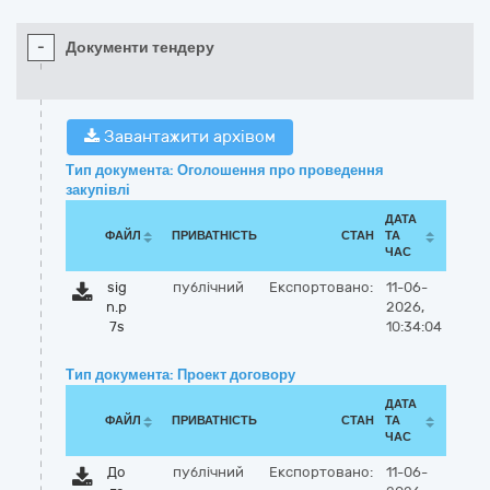
-
Документи тендеру
Завантажити архівом
Тип документа: Оголошення про проведення
закупівлі
ДАТА
ФАЙЛ
ПРИВАТНІСТЬ
СТАН
ТА
ЧАС
sig
публічний
Експортовано:
11-06-
n.p
2026,
7s
10:34:04
Тип документа: Проект договору
ДАТА
ФАЙЛ
ПРИВАТНІСТЬ
СТАН
ТА
ЧАС
До
публічний
Експортовано:
11-06-