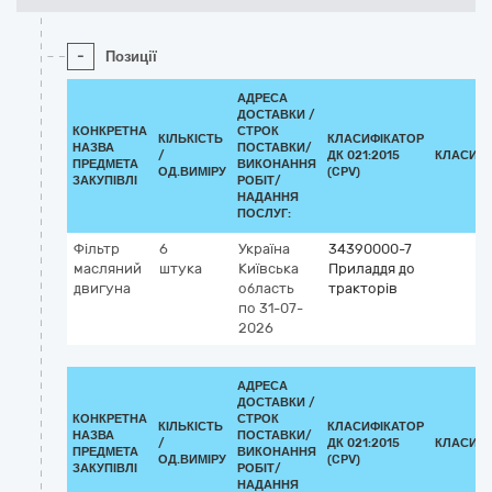
-
Позиції
АДРЕСА
ДОСТАВКИ /
КОНКРЕТНА
СТРОК
КІЛЬКІСТЬ
КЛАСИФІКАТОР
НАЗВА
ПОСТАВКИ/
/
ДК 021:2015
КЛАСИФІ
ПРЕДМЕТА
ВИКОНАННЯ
ОД.ВИМІРУ
(CPV)
ЗАКУПІВЛІ
РОБІТ/
НАДАННЯ
ПОСЛУГ:
Фільтр
6
Україна
34390000-7
масляний
штука
Київська
Приладдя до
двигуна
область
тракторів
по 31-07-
2026
АДРЕСА
ДОСТАВКИ /
КОНКРЕТНА
СТРОК
КІЛЬКІСТЬ
КЛАСИФІКАТОР
НАЗВА
ПОСТАВКИ/
/
ДК 021:2015
КЛАСИФІ
ПРЕДМЕТА
ВИКОНАННЯ
ОД.ВИМІРУ
(CPV)
ЗАКУПІВЛІ
РОБІТ/
НАДАННЯ