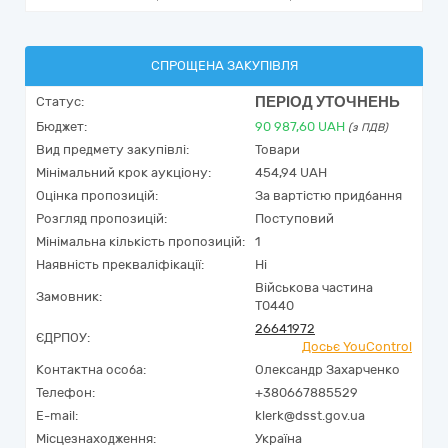
СПРОЩЕНА ЗАКУПІВЛЯ
ПЕРІОД УТОЧНЕНЬ
Статус:
Бюджет:
90 987,60
UAH
(з ПДВ)
Вид предмету закупівлі:
Товари
Мінімальний крок аукціону:
454,94 UAH
Оцінка пропозицій:
За вартістю придбання
Розгляд пропозицій:
Поступовий
Мінімальна кількість пропозицій:
1
Наявність прекваліфікації:
Ні
Військова частина
Замовник:
Т0440
26641972
ЄДРПОУ:
Досьє YouControl
Контактна особа:
Олександр Захарченко
Телефон:
+380667885529
E-mail:
klerk@dsst.gov.ua
Місцезнаходження:
Україна