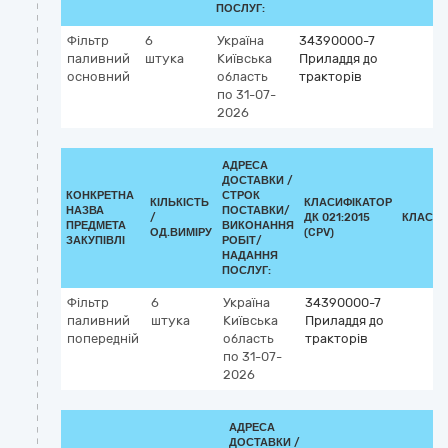
ПОСЛУГ:
Фільтр
6
Україна
34390000-7
паливний
штука
Київська
Приладдя до
основний
область
тракторів
по 31-07-
2026
АДРЕСА
ДОСТАВКИ /
КОНКРЕТНА
СТРОК
КІЛЬКІСТЬ
КЛАСИФІКАТОР
НАЗВА
ПОСТАВКИ/
/
ДК 021:2015
КЛАСИФ
ПРЕДМЕТА
ВИКОНАННЯ
ОД.ВИМІРУ
(CPV)
ЗАКУПІВЛІ
РОБІТ/
НАДАННЯ
ПОСЛУГ:
Фільтр
6
Україна
34390000-7
паливний
штука
Київська
Приладдя до
попередній
область
тракторів
по 31-07-
2026
АДРЕСА
ДОСТАВКИ /