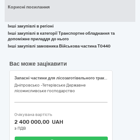
Корисні посилання
Інші закупівлі в регіоні
Інші закупівлі в категорії Транспортне обладнання та
допоміжне приладдя до нього
Інші закупівлі замовника Військова частина Т0440
Вас може зацікавити
Запасні частини для лісозаготівельного трактора JOHN DEERE ХАРВЕСТЕР 1270G
Дніпровсько -Тетерівське Державне
лісомисливське господарство
Очікувана вартість
2 400 000,00 UAH
з ПДВ