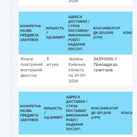
2026
АДРЕСА
ДОСТАВКИ /
КОНКРЕТНА
СТРОК
КІЛЬКІСТЬ
КЛАСИФІКАТОР
НАЗВА
ПОСТАВКИ/
/
ДК 021:2015
КЛАСИФ
ПРЕДМЕТА
ВИКОНАННЯ
ОД.ВИМІРУ
(CPV)
ЗАКУПІВЛІ
РОБІТ/
НАДАННЯ
ПОСЛУГ:
Фільтр
3
Україна
34390000-7
повітряний
штука
Київська
Приладдя до
внутрішній
область
тракторів
двигуна
по 31-07-
2026
АДРЕСА
ДОСТАВКИ /
КОНКРЕТНА
СТРОК
КІЛЬКІСТЬ
КЛАСИФІКАТОР
НАЗВА
ПОСТАВКИ/
/
ДК 021:2015
КЛАСИФІ
ПРЕДМЕТА
ВИКОНАННЯ
ОД.ВИМІРУ
(CPV)
ЗАКУПІВЛІ
РОБІТ/
НАДАННЯ
ПОСЛУГ: