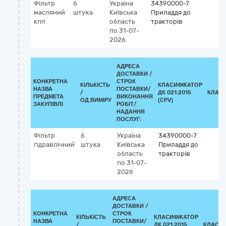
Фільтр
6
Україна
34390000-7
масляний
штука
Київська
Приладдя до
кпп
область
тракторів
по 31-07-
2026
АДРЕСА
ДОСТАВКИ /
КОНКРЕТНА
СТРОК
КІЛЬКІСТЬ
КЛАСИФІКАТОР
НАЗВА
ПОСТАВКИ/
/
ДК 021:2015
КЛАСИ
ПРЕДМЕТА
ВИКОНАННЯ
ОД.ВИМІРУ
(CPV)
ЗАКУПІВЛІ
РОБІТ/
НАДАННЯ
ПОСЛУГ:
Фільтр
6
Україна
34390000-7
гідравлічний
штука
Київська
Приладдя до
область
тракторів
по 31-07-
2026
АДРЕСА
ДОСТАВКИ /
КОНКРЕТНА
СТРОК
КІЛЬКІСТЬ
КЛАСИФІКАТОР
НАЗВА
ПОСТАВКИ/
/
ДК 021:2015
КЛАСИФ