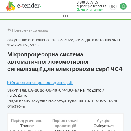
0 800 30 77 55
support@e-tender.ua
UK
Замовити дзвінок
Повернутись назад
Закупівлю оголошено - 10-06-2026, 21:15. Дата останніх змін -
10-06-2026, 21:15
Мікропроцесорна система
автоматичної локомотивної
сигналізації для електровозів серії ЧС4
Оголошення про проведення.pdf
Закупівля:
UA-2026-06-10-014100-a
/
на ProZorro
/
на DoZorro
Рядок плану закупівлі та обґрунтування:
UA-P-2026-06-10-
016376-a
Період уточнень
Період подачі
Аукціон
Триває
пропозицій
Очікується