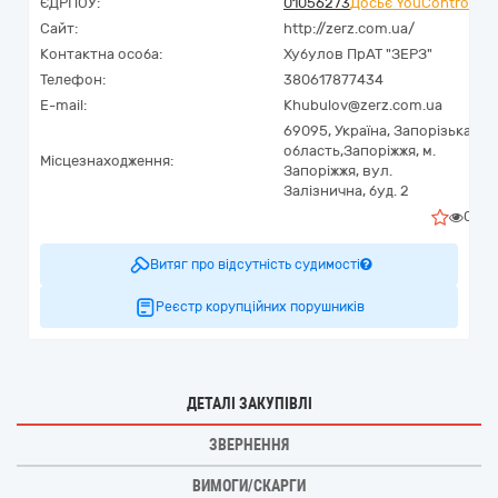
ЄДРПОУ:
01056273
Досьє YouControl
Сайт:
http://zerz.com.ua/
Контактна особа:
Хубулов ПрАТ "ЗЕРЗ"
Телефон:
380617877434
E-mail:
Khubulov@zerz.com.ua
69095,
Україна
,
Запорізька
область,
Запоріжжя,
м.
Місцезнаходження:
Запоріжжя, вул.
Залізнична, буд. 2
0
Витяг про відсутність судимості
Реєстр корупційних порушників
ДЕТАЛІ ЗАКУПІВЛІ
ЗВЕРНЕННЯ
ВИМОГИ/СКАРГИ