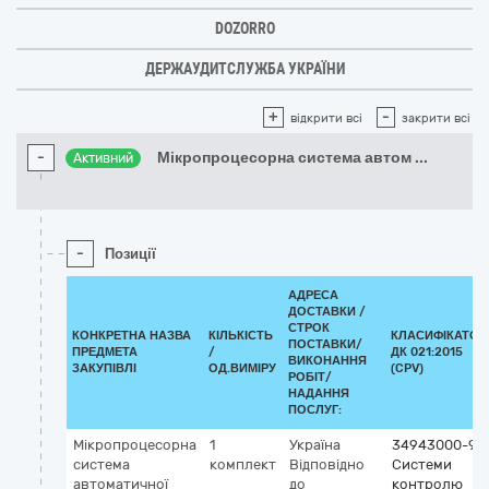
DOZORRO
ДЕРЖАУДИТСЛУЖБА УКРАЇНИ
+
-
відкрити всі
закрити всі
-
Мікропроцесорна система автом
...
Активний
-
Позиції
АДРЕСА
ДОСТАВКИ /
СТРОК
КОНКРЕТНА НАЗВА
КІЛЬКІСТЬ
КЛАСИФІКАТОР
ПОСТАВКИ/
ПРЕДМЕТА
/
ДК 021:2015
ВИКОНАННЯ
ЗАКУПІВЛІ
ОД.ВИМІРУ
(CPV)
РОБІТ/
НАДАННЯ
ПОСЛУГ:
Мікропроцесорна
1
Україна
34943000-9
система
комплект
Відповідно
Системи
автоматичної
до
контролю