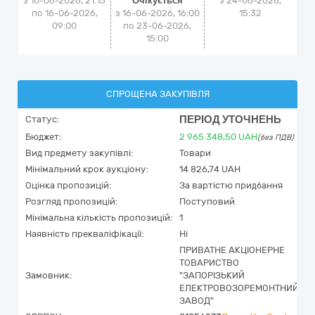
з 10-06-2026, 21:15
Очікується
з
24-06-2026,
по 16-06-2026,
з 16-06-2026, 16:00
15:32
09:00
по 23-06-2026,
15:00
СПРОЩЕНА ЗАКУПІВЛЯ
ПЕРІОД УТОЧНЕНЬ
Статус:
Бюджет:
2 965 348,50
UAH
(без ПДВ)
Вид предмету закупівлі:
Товари
Мінімальний крок аукціону:
14 826,74 UAH
Оцінка пропозицій:
За вартістю придбання
Розгляд пропозицій:
Поступовий
Мінімальна кількість пропозицій:
1
Наявність прекваліфікації:
Ні
ПРИВАТНЕ АКЦІОНЕРНЕ
ТОВАРИСТВО
Замовник:
"ЗАПОРІЗЬКИЙ
ЕЛЕКТРОВОЗОРЕМОНТНИЙ
ЗАВОД"