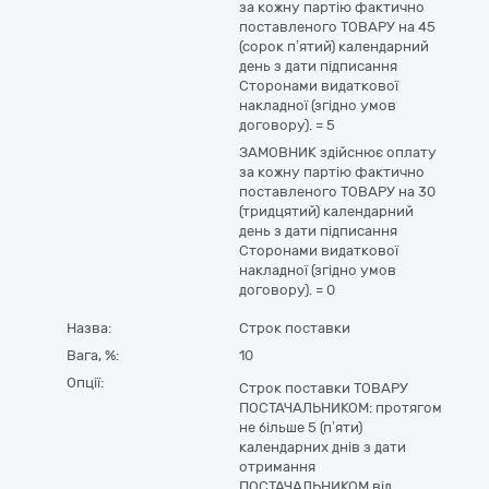
за кожну партію фактично
поставленого ТОВАРУ на 45
(сорок п’ятий) календарний
день з дати підписання
Сторонами видаткової
накладної (згідно умов
договору).
=
5
ЗАМОВНИК здійснює оплату
за кожну партію фактично
поставленого ТОВАРУ на 30
(тридцятий) календарний
день з дати підписання
Сторонами видаткової
накладної (згідно умов
договору).
=
0
Назва:
Строк поставки
Вага, %:
10
Опції:
Строк поставки ТОВАРУ
ПОСТАЧАЛЬНИКОМ: протягом
не більше 5 (п’яти)
календарних днів з дати
отримання
ПОСТАЧАЛЬНИКОМ від