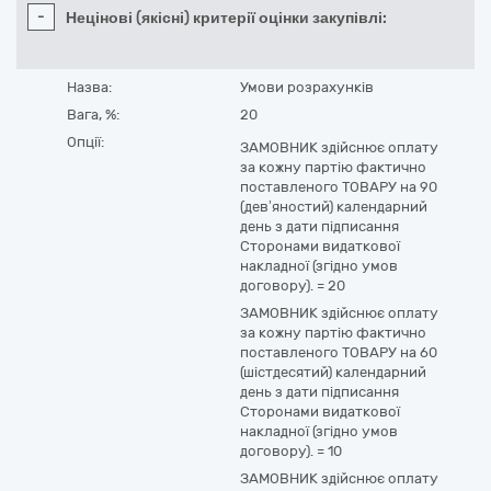
-
Нецінові (якісні) критерії оцінки закупівлі:
Назва:
Умови розрахунків
Вага, %:
20
Опції:
ЗАМОВНИК здійснює оплату
за кожну партію фактично
поставленого ТОВАРУ на 90
(дев’яностий) календарний
день з дати підписання
Сторонами видаткової
накладної (згідно умов
договору).
=
20
ЗАМОВНИК здійснює оплату
за кожну партію фактично
поставленого ТОВАРУ на 60
(шістдесятий) календарний
день з дати підписання
Сторонами видаткової
накладної (згідно умов
договору).
=
10
ЗАМОВНИК здійснює оплату