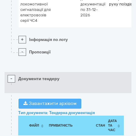
локомотивної
документації
руху поїздів
сигналізації для
по 31-12-
електровозів
2026
серії ЧС4
+
Інформація по лоту
-
Пропозиції
-
Документи тендеру
Завантажити архівом
Тип документа: Тендерна документація
ДАТА
ФАЙЛ
ПРИВАТНІСТЬ
СТАН
ТА
ЧАС