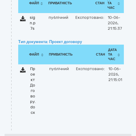
ФАЙЛ
ПРИВАТНІСТЬ
СТАН
ТА
ЧАС
sig
публічний
Експортовано:
10-06-
n.p
2026,
7s
21:15:37
Тип документа: Проект договору
ДАТА
ФАЙЛ
ПРИВАТНІСТЬ
СТАН
ТА
ЧАС
Пр
публічний
Експортовано:
10-06-
ое
2026,
кт
21:15:01
До
го
во
ру.
do
cx