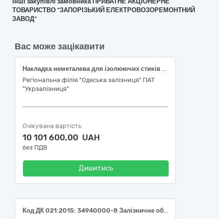
Інші закупівлі замовника ПРИВАТНЕ АКЦІОНЕРНЕ
ТОВАРИСТВО "ЗАПОРІЗЬКИЙ ЕЛЕКТРОВОЗОРЕМОНТНИЙ
ЗАВОД"
Вас може зацікавити
Накладка неметалева для ізолюючих стиків залізничних рейок ННІ-65/6 з стиковими болтами Код за ДК 021:2015-34940000-8 Залізничне обладнання
Регіональна філія "Одеська залізниця" ПАТ
"Укрзалізниця"
Очікувана вартість
10 101 600,00 UAH
без ПДВ
Дивитись
Код ДК 021:2015: 34940000-8 Залізничне обладнання (Прокладка підрейкова типу ПРП-3.2.1 для скріплень проміжних пружних типу КПП-5)