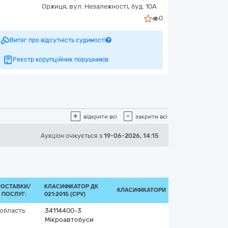
Оржиця,
вул. Незалежності, буд. 10А
0
Витяг про відсутність судимості
Реєстр корупційних порушників
+
-
відкрити всі
закрити всі
Аукціон
очікується
з
19-06-2026, 14:15
ПОСТАВКИ/
КЛАСИФІКАТОР ДК
КЛАСИФІКАТОРИ
 ПОСЛУГ:
021:2015 (CPV)
область
34114400-3
Мікроавтобуси