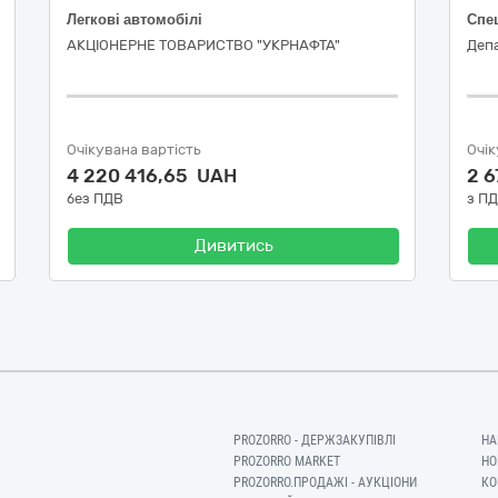
Легкові автомобілі
Спец
АКЦІОНЕРНЕ ТОВАРИСТВО "УКPНAФТА"
Депа
Очікувана вартість
Очік
4 220 416,65 UAH
2 
без ПДВ
з П
Дивитись
PROZORRO - ДЕРЖЗАКУПІВЛІ
НА
PROZORRO MARKET
НО
PROZORRO.ПРОДАЖІ - АУКЦІОНИ
КО