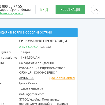
0 800 30 77 55
support@e-tender.ua
ВХІД
РЕЄСТРАЦІЯ
UK
Замовити дзвінок
ВІДКРИТІ ТОРГИ З ОСОБЛИВОСТЯМИ
ОЧІКУВАННЯ ПРОПОЗИЦІЙ
2 897 500
UAH
(з ПДВ)
купівлі:
Товари
к аукціону:
14 487,50 UAH
ій:
За вартістю придбання
КОМУНАЛЬНЕ ПІДПРИЄМСТВО "
ОРЖИЦЯ - КОМУНСЕРВІС "
32802820
Досьє YouControl
а:
Ірина Кваша
+380667880603
ira17k@gmail.com
37700,
Україна
,
Полтавська
ня:
область,
Лубенський р-н, селище