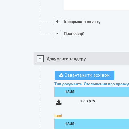
+
Інформація по лоту
-
Пропозиції
-
Документи тендеру
Завантажити архівом
Тип документа: Оголошення про провед
ФАЙЛ
sign.p7s
Інші
ФАЙЛ