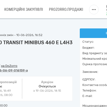
КОМЕРЦІЙНІ ЗАКУПІВЛІ
PROZORRO.ПРОДАЖІ
ніх змін - 10-06-2026, 16:52
D TRANSIT MINIBUS 460 E L4H3
Статус:
Бюджет:
Вид предмету за
Мінімальний кро
Оцінка пропозиц
/
на DoZorro
6-06-09-016159-a
Замовник:
ЄДРПОУ:
 пропозицій
Аукціон
Контактна особ
ає
Очікується
Телефон:
6, 16:49
з
19-06-2026, 14:15
6, 08:00
E-mail:
00:00
Місцезнаходжен