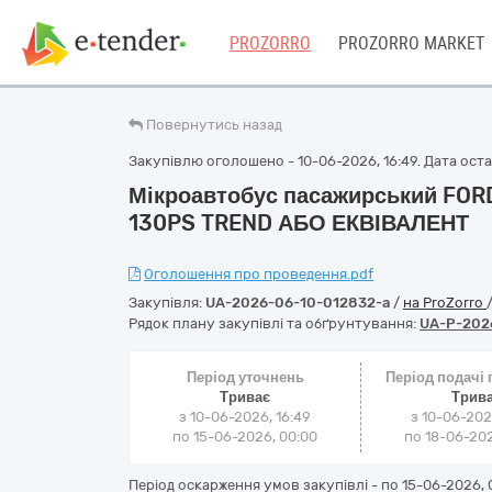
PROZORRO
PROZORRO MARKET
Повернутись назад
Закупівлю оголошено - 10-06-2026, 16:49. Дата остан
Мікроавтобус пасажирський FOR
130PS TREND АБО ЕКВІВАЛЕНТ
Оголошення про проведення.pdf
Закупівля:
UA-2026-06-10-012832-a
/
на ProZorro
Рядок плану закупівлі та обґрунтування:
UA-P-202
Період уточнень
Період подачі
Триває
Трив
з 10-06-2026, 16:49
з 10-06-202
по 15-06-2026, 00:00
по 18-06-202
Період оскарження умов закупівлі - по
15-06-2026, 