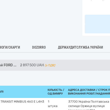
МОГИ/СКАРГИ
DOZORRO
ДЕРЖАУДИТСЛУЖБА УКРАЇНИ
ий FORD
...
2 897 500
UAH
(з ПДВ)
КІЛЬКІСТЬ /
АДРЕСА ДОСТАВКИ /
СТРОК 
ВЛІ
ОД.ВИМІРУ
ВИКОНАННЯ РОБІТ/НАДАННЯ
TRANSIT MINIBUS 460 E L4H3
1
37700
Україна
Полтавська 
штука
селище Оржиця
вулиця