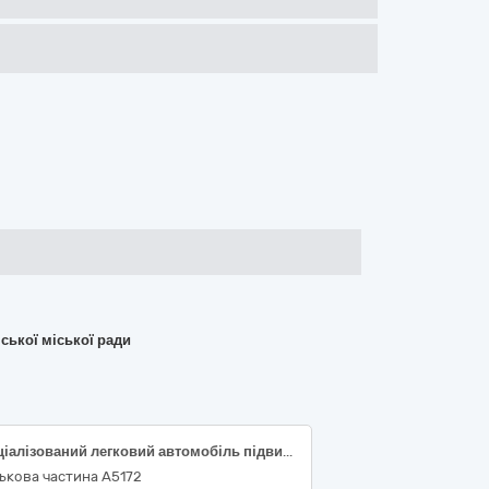
ської міської ради
Спеціалізований легковий автомобіль підвищеної прохідності (з пробігом), що був у користуванні.
ькова частина А5172