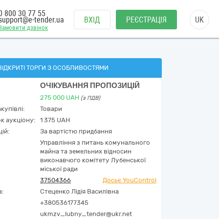
0 800 30 77 55
support@e-tender.ua
ВХІД
РЕЄСТРАЦІЯ
UK
Замовити дзвінок
ВІДКРИТІ ТОРГИ З ОСОБЛИВОСТЯМИ
ОЧІКУВАННЯ ПРОПОЗИЦІЙ
275 000
UAH
(з ПДВ)
купівлі:
Товари
к аукціону:
1 375 UAH
ій:
За вартістю придбання
Управління з питань комунального
майна та земельних відносин
виконавчого комітету Лубенської
міської ради
37504366
Досьє YouControl
а:
Стеценко Лідія Василівна
+380536177345
ukmzv_lubny_tender@ukr.net