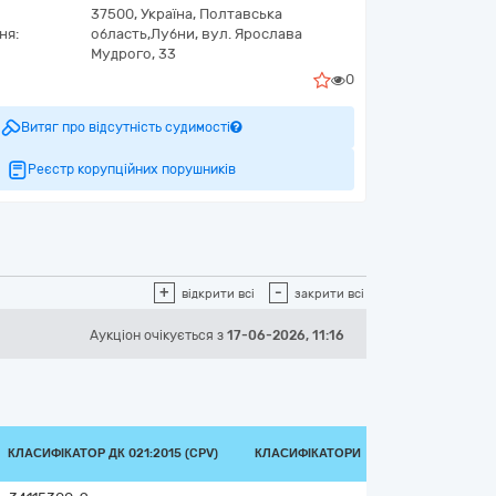
37500,
Україна
,
Полтавська
ня:
область,
Лубни,
вул. Ярослава
Мудрого, 33
0
Витяг про відсутність судимості
Реєстр корупційних порушників
+
-
відкрити всі
закрити всі
Аукціон
очікується
з
17-06-2026, 11:16
КЛАСИФІКАТОР ДК 021:2015 (CPV)
КЛАСИФІКАТОРИ