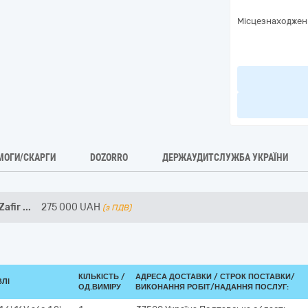
Місцезнаходжен
МОГИ/СКАРГИ
DOZORRO
ДЕРЖАУДИТСЛУЖБА УКРАЇНИ
Zafir
...
275 000
UAH
(з ПДВ)
КІЛЬКІСТЬ /
АДРЕСА ДОСТАВКИ /
СТРОК ПОСТАВКИ/
ВЛІ
ОД.ВИМІРУ
ВИКОНАННЯ РОБІТ/НАДАННЯ ПОСЛУГ: