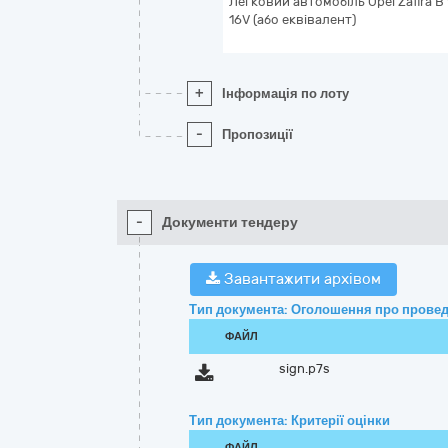
Легковий автомобіль Opel Zafira B 1.
16V (або еквівалент)
+
Інформація по лоту
-
Пропозиції
-
Документи тендеру
Завантажити архівом
Тип документа: Оголошення про провед
ФАЙЛ
sign.p7s
Тип документа: Критерії оцінки
ФАЙЛ