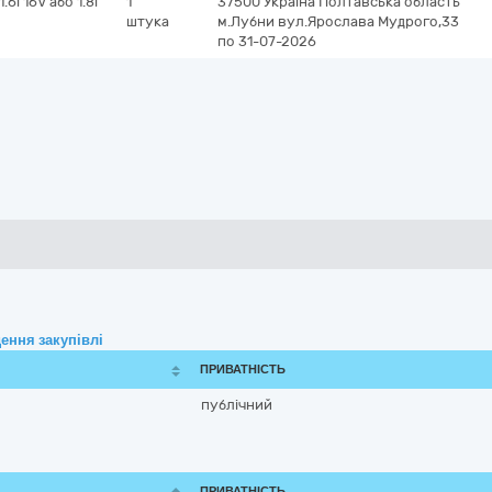
6i 16V або 1.8i
1
37500
Україна
Полтавська область
штука
м.Лубни
вул.Ярослава Мудрого,33
по 31-07-2026
ення закупівлі
ПРИВАТНІСТЬ
публічний
ПРИВАТНІСТЬ