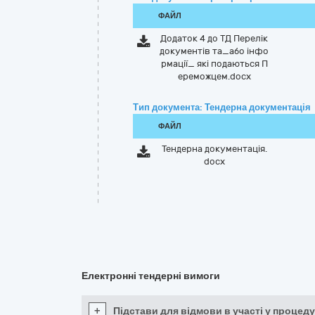
ФАЙЛ
Додаток 4 до ТД Перелік
документів та_або інфо
рмації_ які подаються П
ереможцем.docx
Тип документа: Тендерна документація
ФАЙЛ
Тендерна документація.
docx
Електронні тендерні вимоги
+
Підстави для відмови в участі у процеду