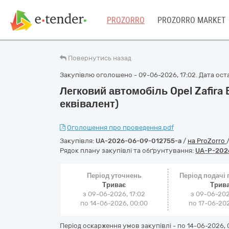
PROZORRO
PROZORRO MARKET
Повернутись назад
Закупівлю оголошено - 09-06-2026, 17:02. Дата оста
Легковий автомобіль Opel Zafira B 
еквівалент)
Оголошення про проведення.pdf
Закупівля:
UA-2026-06-09-012755-a
/
на ProZorro
Рядок плану закупівлі та обґрунтування:
UA-P-202
Період уточнень
Період подачі
Триває
Трив
з 09-06-2026, 17:02
з 09-06-202
по 14-06-2026, 00:00
по 17-06-202
Період оскарження умов закупівлі - по
14-06-2026, 