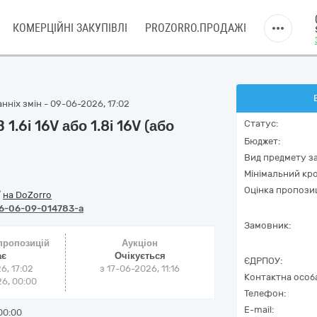
КОМЕРЦІЙНІ ЗАКУПІВЛІ
PROZORRO.ПРОДАЖІ
нніх змін - 09-06-2026, 17:02
1.6i 16V або 1.8i 16V (або
Статус:
Бюджет:
Вид предмету за
Мінімальний кро
Оцінка пропозиц
/
на DoZorro
6-06-09-014783-a
Замовник:
 пропозицій
Аукціон
ає
Очікується
ЄДРПОУ:
6, 17:02
з
17-06-2026, 11:16
Контактна особ
6, 00:00
Телефон:
E-mail:
00:00