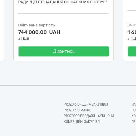
РАДИ "ЦЕНТР НАДАННЯ СОЦІАЛЬНИХ ПОСЛУГ"
Очікувана вартість
Очік
744 000,00 UAH
1 
з ПДВ
з П
Дивитись
PROZORRO - ДЕРЖЗАКУПІВЛІ
НА
PROZORRO MARKET
НО
PROZORRO.ПРОДАЖІ - АУКЦІОНИ
КО
КОМЕРЦІЙНІ ЗАКУПІВЛІ
ПР