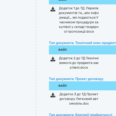
Додаток 1 до ТД. Перелік
документів та_або інфо
рмації_ які подаються У
часником процедури за
купівлі у складі тендерн
ої пропозиції.docx
Тип документа: Технічний опис предмету
ФАЙЛ
Додаток 2 до ТД Технічні
вимоги до предмета зак
упівлі.docx
Тип документа: Проект договору
ФАЙЛ
Додаток 3 до ТД Проект
договору Легковий авт
омобіль.doc
Тип документа: Критерії прийнятності