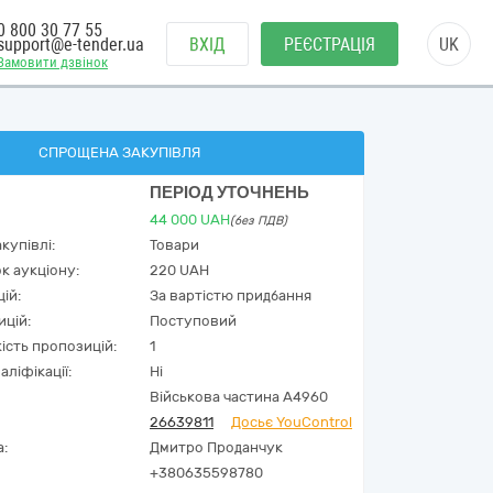
0 800 30 77 55
support@e-tender.ua
ВХІД
РЕЄСТРАЦІЯ
UK
Замовити дзвінок
СПРОЩЕНА ЗАКУПІВЛЯ
ПЕРІОД УТОЧНЕНЬ
44 000
UAH
(без ПДВ)
купівлі:
Товари
к аукціону:
220 UAH
ій:
За вартістю придбання
ицій:
Поступовий
кість пропозицій:
1
аліфікації:
Ні
Військова частина А4960
26639811
Досьє YouControl
а:
Дмитро Проданчук
+380635598780