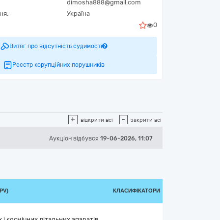
dimosha888@gmail.com
ня:
Україна
0
Витяг про відсутність судимості
Реєстр корупційних порушників
+
-
відкрити всі
закрити всі
Аукціон відбувся
19-06-2026, 11:07
PV)
КЛАСИФІКАТОРИ
і космічних літальних апаратів,