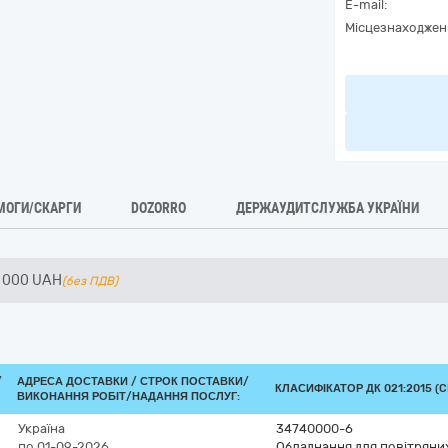
E-mail:
Місцезнаходжен
МОГИ/СКАРГИ
DOZORRO
ДЕРЖАУДИТСЛУЖБА УКРАЇНИ
 000
UAH
(без ПДВ)
/
АДРЕСА ДОСТАВКИ /
СТРОК ПОСТАВКИ/
КЛАСИФІКАТОР ДК 021:2015 (C
ВИКОНАННЯ РОБІТ/НАДАННЯ ПОСЛУГ:
Україна
34740000-6
по 01-09-2026
Обладнання для повітряних 