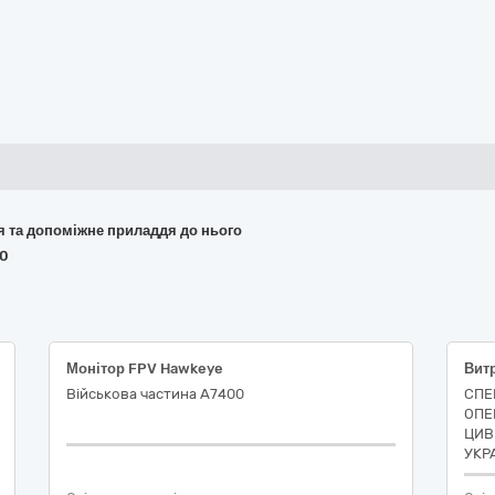
ня та допоміжне приладдя до нього
60
Монітор FPV Hawkeye
Військова частина А7400
СПЕ
ОПЕ
ЦИВ
УКР