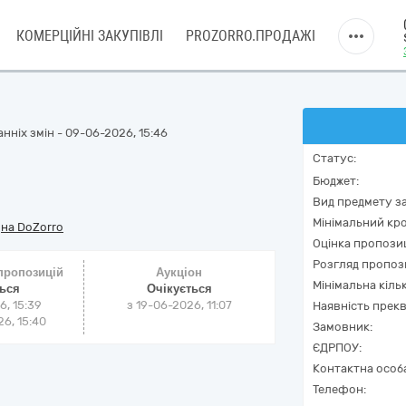
КОМЕРЦІЙНІ ЗАКУПІВЛІ
PROZORRO.ПРОДАЖІ
нніх змін - 09-06-2026, 15:46
Статус:
Бюджет:
Вид предмету за
Мінімальний кро
/
на DoZorro
Оцінка пропозиц
Розгляд пропоз
 пропозицій
Аукціон
Мінімальна кіль
ться
Очікується
6, 15:39
з
19-06-2026, 11:07
Наявність прекв
6, 15:40
Замовник:
ЄДРПОУ:
Контактна особ
Телефон: