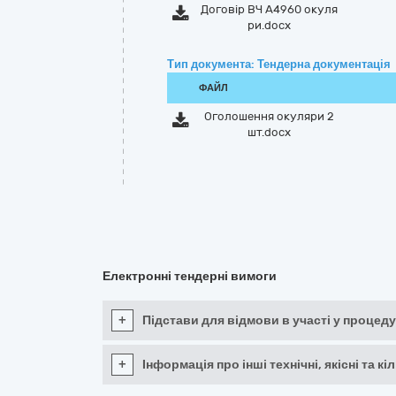
Договір ВЧ А4960 окуля
ри.docx
Тип документа: Тендерна документація
ФАЙЛ
Оголошення окуляри 2
шт.docx
Електронні тендерні вимоги
+
Підстави для відмови в участі у процеду
+
Інформація про інші технічні, якісні та 