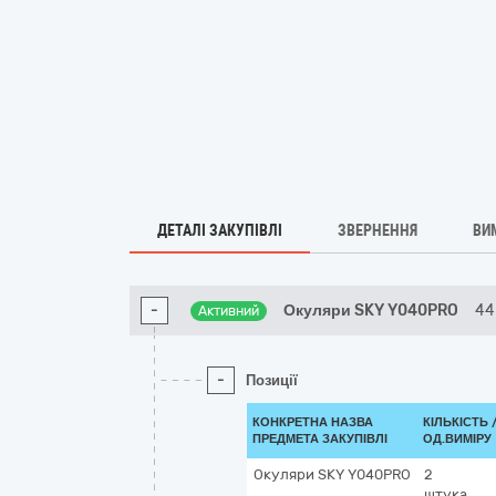
ДЕТАЛІ ЗАКУПІВЛІ
ЗВЕРНЕННЯ
ВИ
-
Окуляри SKY Y040PRO
44
Активний
-
Позиції
КОНКРЕТНА НАЗВА
КІЛЬКІСТЬ 
ПРЕДМЕТА ЗАКУПІВЛІ
ОД.ВИМІРУ
Окуляри SKY Y040PRO
2
штука