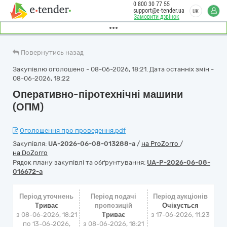
0 800 30 77 55
support@e-tender.ua
UK
Замовити дзвінок
Повернутись назад
Закупівлю оголошено - 08-06-2026, 18:21. Дата останніх змін -
08-06-2026, 18:22
Оперативно-піротехнічні машини
(ОПМ)
Оголошення про проведення.pdf
Закупівля:
UA-2026-06-08-013288-a
/
на ProZorro
/
на DoZorro
Рядок плану закупівлі та обґрунтування:
UA-P-2026-06-08-
016672-a
Період уточнень
Період подачі
Період аукціонів
Триває
пропозицій
Очікується
з 08-06-2026, 18:21
Триває
з
17-06-2026, 11:23
по 13-06-2026,
з 08-06-2026, 18:21