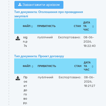
Завантажити архівом
Тип документа: Оголошення про проведення
закупівлі
ДАТА
ФАЙЛ
ПРИВАТНІСТЬ
СТАН
ТА
ЧАС
sig
публічний
Експортовано:
08-06-
n.p
2026,
7s
18:22:40
Тип документа: Проект договору
ДАТА
ФАЙЛ
ПРИВАТНІСТЬ
СТАН
ТА
ЧАС
Пр
публічний
Експортовано:
08-06-
оє
2026,
кт
18:21:27
до
го
во
ру.