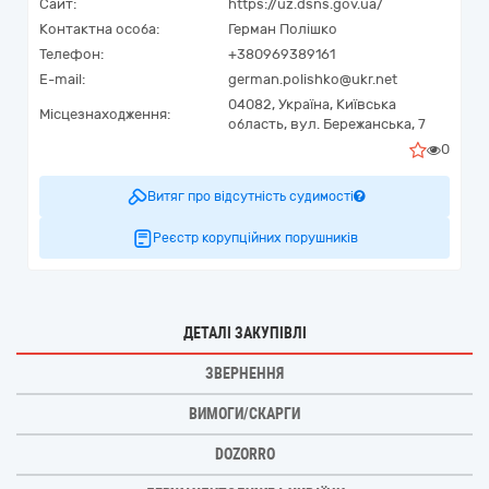
Сайт:
https://uz.dsns.gov.ua/
Контактна особа:
Герман Полішко
Телефон:
+380969389161
E-mail:
german.polishko@ukr.net
04082,
Україна
,
Київська
Місцезнаходження:
область,
вул. Бережанська, 7
0
Витяг про відсутність судимості
Реєстр корупційних порушників
ДЕТАЛІ ЗАКУПІВЛІ
ЗВЕРНЕННЯ
ВИМОГИ/СКАРГИ
DOZORRO