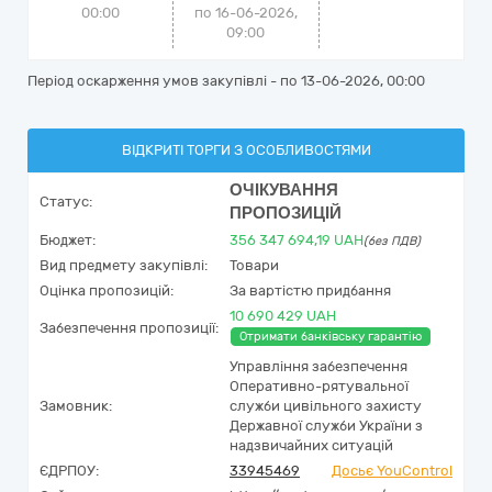
00:00
по 16-06-2026,
09:00
Період оскарження умов закупівлі - по
13-06-2026, 00:00
ВІДКРИТІ ТОРГИ З ОСОБЛИВОСТЯМИ
ОЧІКУВАННЯ
Статус:
ПРОПОЗИЦІЙ
Бюджет:
356 347 694,19
UAH
(без ПДВ)
Вид предмету закупівлі:
Товари
Оцінка пропозицій:
За вартістю придбання
10 690 429 UAH
Забезпечення пропозиції:
Отримати банківську гарантію
Управління забезпечення
Оперативно-рятувальної
Замовник:
служби цивільного захисту
Державної служби України з
надзвичайних ситуацій
ЄДРПОУ:
33945469
Досьє YouControl