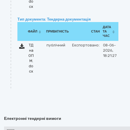
do
cx
Тип документа: Тендерна документація
ДАТА
ФАЙЛ
ПРИВАТНІСТЬ
СТАН
ТА
ЧАС
ТД
публічний
Експортовано:
08-06-
на
2026,
ОП
18:21:27
М.
do
cx
Електронні тендерні вимоги