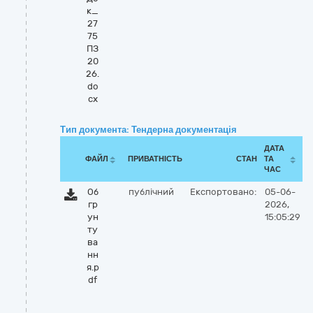
к_
27
75
ПЗ
20
26.
do
cx
Тип документа: Тендерна документація
ДАТА
ФАЙЛ
ПРИВАТНІСТЬ
СТАН
ТА
ЧАС
Об
публічний
Експортовано:
05-06-
гр
2026,
ун
15:05:29
ту
ва
нн
я.p
df