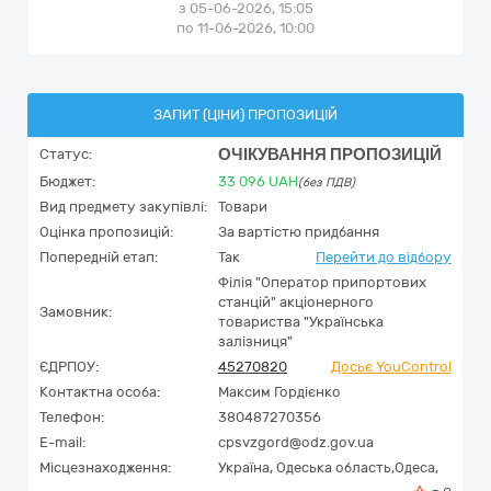
з 05-06-2026, 15:05
по 11-06-2026, 10:00
ЗАПИТ (ЦІНИ) ПРОПОЗИЦІЙ
ОЧІКУВАННЯ ПРОПОЗИЦІЙ
Статус:
Бюджет:
33 096
UAH
(без ПДВ)
Вид предмету закупівлі:
Товари
Оцінка пропозицій:
За вартістю придбання
Попередній етап:
Так
Перейти до відбору
Філія "Оператор припортових
станцій" акціонерного
Замовник:
товариства "Українська
залізниця"
ЄДРПОУ:
45270820
Досьє YouControl
Контактна особа:
Максим Гордієнко
Телефон:
380487270356
E-mail:
cpsvzgord@odz.gov.ua
Місцезнаходження:
Україна
,
Одеська область,
Одеса,