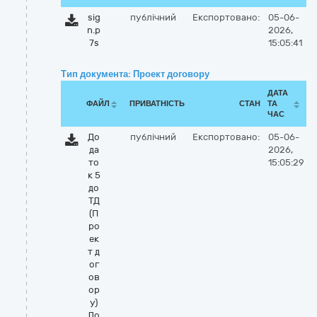
sig
публічний
Експортовано:
05-06-
n.p
2026,
7s
15:05:41
Тип документа: Проект договору
ДАТА
ФАЙЛ
ПРИВАТНІСТЬ
СТАН
ТА
ЧАС
До
публічний
Експортовано:
05-06-
да
2026,
то
15:05:29
к 5
до
ТД
(П
ро
ек
т д
ог
ов
ор
у)
До