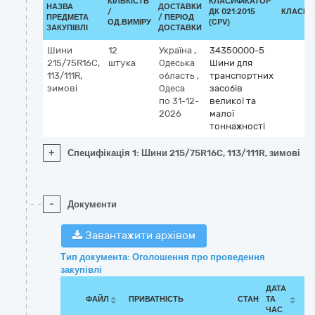
КІЛЬКІСТЬ
КЛАСИФІКАТОР
НАЗВА
ДОСТАВКИ
/
ДК 021:2015
КЛАСИФ
ПРЕДМЕТА
/ ПЕРІОД
ОД.ВИМІРУ
(CPV)
ЗАКУПІВЛІ
ДОСТАВКИ
Шини
12
Україна
,
34350000-5
215/75R16C,
штука
Одеська
Шини для
113/111R,
область
,
транспортних
зимові
Одеса
засобів
по 31-12-
великої та
2026
малої
тоннажності
+
Специфікація 1: Шини 215/75R16C, 113/111R, зимові
-
Документи
Завантажити архівом
Тип документа: Оголошення про проведення
закупівлі
ДАТА
ФАЙЛ
ПРИВАТНІСТЬ
СТАН
ТА
ЧАС