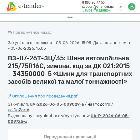
0 800 30 77 55
support@e-tender.ua
UK
Замовити дзвінок
Повернутись назад
Закупівлю оголошено - 05-06-2026, 15:05. Дата останніх змін
- 05-06-2026, 15:05
ВЗ-07-26Т-ЗЦ/35: Шина автомобільна
215/75R16C, зимова, код за ДК 021:2015
- 34350000-5 «Шини для транспортних
засобів великої та малої тоннажності»
Оголошення про проведення.pdf
Закупівля:
UA-2026-06-05-009829-a
/
на ProZorro
/
на DoZorro
Рядок плану закупівлі та обґрунтування:
UA-P-2026-06-05-
009725-a
Період подачі пропозицій