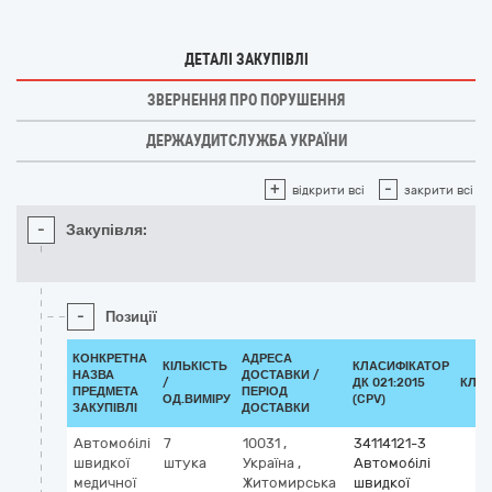
ДЕТАЛІ ЗАКУПІВЛІ
ЗВЕРНЕННЯ ПРО ПОРУШЕННЯ
ДЕРЖАУДИТСЛУЖБА УКРАЇНИ
+
-
відкрити всі
закрити всі
-
Закупівля:
-
Позиції
КОНКРЕТНА
АДРЕСА
КІЛЬКІСТЬ
КЛАСИФІКАТОР
НАЗВА
ДОСТАВКИ /
/
ДК 021:2015
КЛА
ПРЕДМЕТА
ПЕРІОД
ОД.ВИМІРУ
(CPV)
ЗАКУПІВЛІ
ДОСТАВКИ
Автомобілі
7
10031
,
34114121-3
швидкої
штука
Україна
,
Автомобілі
медичної
Житомирська
швидкої