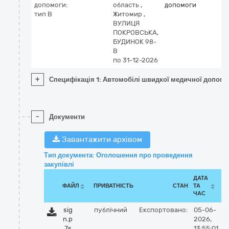
допомоги:
область
,
допомоги
тип B
Житомир
,
ВУЛИЦЯ
ПОКРОВСЬКА,
БУДИНОК 98-
В
по 31-12-2026
+
Специфікація 1: Автомобілі швидкої медичної допомог
-
Документи
Завантажити архівом
Тип документа: Оголошення про проведення
закупівлі
ДАТА
ФАЙЛ
ПРИВАТНІСТЬ
СТАН
ТА
ЧАС
sig
публічний
Експортовано:
05-06-
n.p
2026,
7s
13:55:01