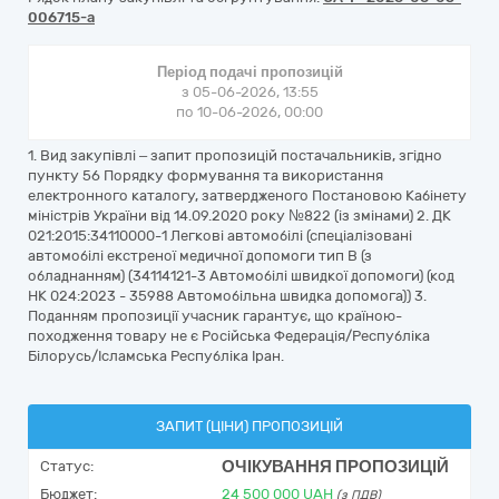
006715-a
Період подачі пропозицій
з 05-06-2026, 13:55
по 10-06-2026, 00:00
1. Вид закупівлі – запит пропозицій постачальників, згідно
пункту 56 Порядку формування та використання
електронного каталогу, затвердженого Постановою Кабінету
міністрів України від 14.09.2020 року №822 (із змінами) 2. ДК
021:2015:34110000-1 Легкові автомобілі (спеціалізовані
автомобілі екстреної медичної допомоги тип В (з
обладнанням) (34114121-3 Автомобілі швидкої допомоги) (код
НК 024:2023 - 35988 Автомобільна швидка допомога)) 3.
Поданням пропозиції учасник гарантує, що країною-
походження товару не є Російська Федерація/Республіка
Білорусь/Ісламська Республіка Іран.
ЗАПИТ (ЦІНИ) ПРОПОЗИЦІЙ
ОЧІКУВАННЯ ПРОПОЗИЦІЙ
Статус:
Бюджет:
24 500 000
UAH
(з ПДВ)