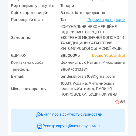
Вид предмету закупівлі:
Товари
Оцінка пропозицій:
За вартістю придбання
Попередній етап:
Так
Перейти до відбору
КОМУНАЛЬНЕ НЕКОМЕРЦІЙНЕ
ПІДПРИЄМСТВО "ЦЕНТР
Замовник:
ЕКСТРЕНОЇ МЕДИЧНОЇ ДОПОМОГИ
ТА МЕДИЦИНИ КАТАСТРОФ"
ЖИТОМИРСЬКОЇ ОБЛАСНОЇ РАДИ
ЄДРПОУ:
38500095
Досьє YouControl
Контактна особа:
Цехмейструк Наталія Миколаївна
Телефон:
380976010391
E-mail:
tender.skoraja103@gmail.com
10031,
Україна
,
Житомирська
Місцезнаходження:
область,
Житомир,
ВУЛИЦЯ
ПОКРОВСЬКА, БУДИНОК 98-В
1
Витяг про відсутність судимості
Реєстр корупційних порушників