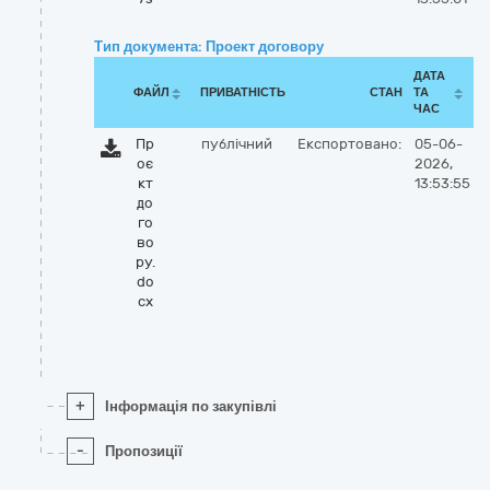
Тип документа: Проект договору
ДАТА
ФАЙЛ
ПРИВАТНІСТЬ
СТАН
ТА
ЧАС
Пр
публічний
Експортовано:
05-06-
оє
2026,
кт
13:53:55
до
го
во
ру.
do
cx
+
Інформація по закупівлі
-
Пропозиції