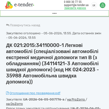
0 800 30 77 55
support@e-tender.ua
UK
Замовити дзвінок
Повернутись назад
Закупівлю оголошено - 05-06-2026, 13:55. Дата останніх змін
- 05-06-2026, 13:55
ДК 021:2015:34110000-1 Легкові
автомобілі (спеціалізовані автомобілі
екстреної медичної допомоги тип В (з
обладнанням) (34114121-3 Автомобілі
швидкої допомоги) (код НК 024:2023 -
35988 Автомобільна швидка
допомога))
Оголошення про проведення.pdf
Закупівля:
UA-2026-06-05-007776-a
/
на ProZorro
/
на DoZorro
Рядок плану закупівлі та обґрунтування:
UA-P-2026-06-05-