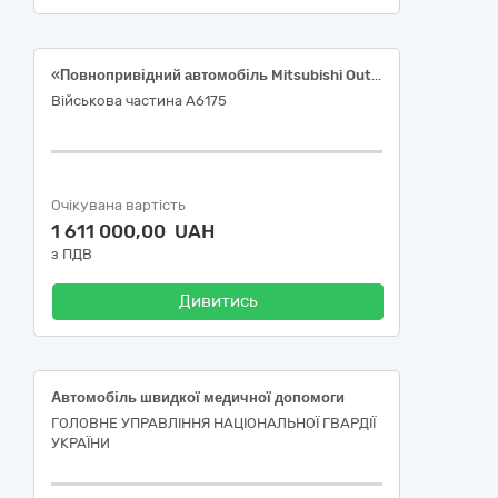
«Повнопривідний автомобіль Mitsubishi Outlander 2.5 CVT Intense» ДК 021:2015: 34110000-1 “Легкові автомобілі” (ДК 021:2015: 34113000-2 “Повнопривідні транспортні засоби”)
Військова частина А6175
Очікувана вартість
1 611 000,00 UAH
з ПДВ
Дивитись
Автомобіль швидкої медичної допомоги
ГОЛОВНЕ УПРАВЛІННЯ НАЦІОНАЛЬНОЇ ГВАРДІЇ
УКРАЇНИ