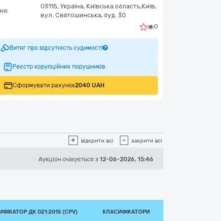
03115,
Україна
,
Київська область,
Київ,
ня:
вул. Святошинська, буд. 30
0
Витяг про відсутність судимості
Реєстр корупційних порушників
Сформувати рахунок
2040 UAH
+
-
відкрити всі
закрити всі
Аукціон
очікується
з
12-06-2026, 15:46
ФІКАТОР ДК 021:2015 (CPV)
КЛАСИФІКАТОРИ