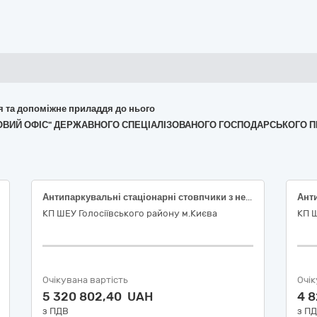
ня та допоміжне приладдя до нього
ЛІСОВИЙ ОФІС" ДЕРЖАВНОГО СПЕЦІАЛІЗОВАНОГО ГОСПОДАРСЬКОГО П
Антипаркувальні стаціонарні стовпчики з нержавіючої сталі, направляюче пішохідне огородження, демпферна система (ДК 021-2015 Код 34920000-2 «Дорожнє обладнання»)
КП ШЕУ Голосіївського району м.Києва
КП Ш
Очікувана вартість
Очік
5 320 802,40 UAH
4 
з ПДВ
з П