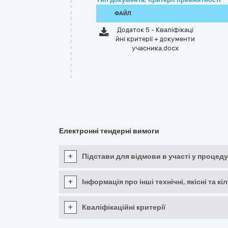
ФАЙЛ
Додаток 5 - Кваліфікаці
йні критерії + документи
учасника.docx
Електронні тендерні вимоги
+
Підстави для відмови в участі у процеду
+
Інформація про інші технічні, якісні та 
+
Кваліфікаційні критерії