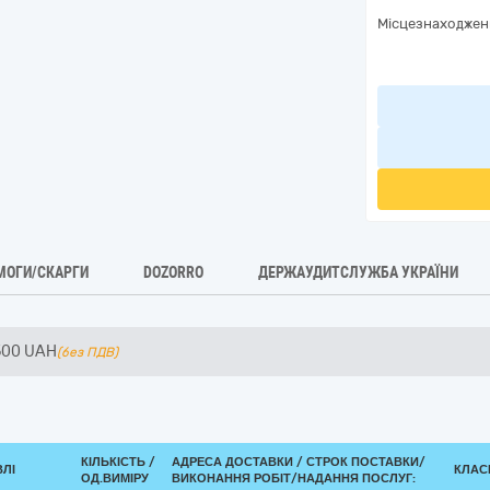
Місцезнаходжен
МОГИ/СКАРГИ
DOZORRO
ДЕРЖАУДИТСЛУЖБА УКРАЇНИ
500
UAH
(без ПДВ)
КІЛЬКІСТЬ /
АДРЕСА ДОСТАВКИ /
СТРОК ПОСТАВКИ/
ВЛІ
КЛАСИ
ОД.ВИМІРУ
ВИКОНАННЯ РОБІТ/НАДАННЯ ПОСЛУГ: