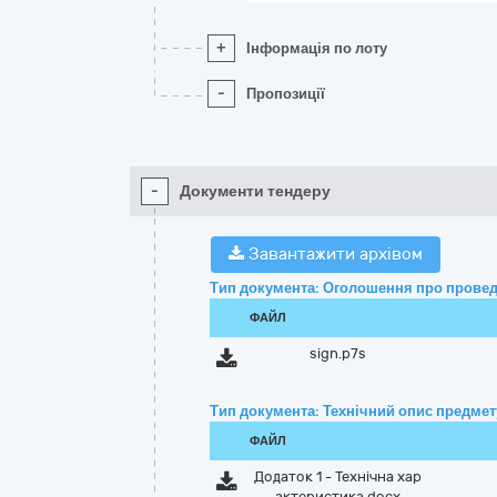
+
Інформація по лоту
-
Пропозиції
-
Документи тендеру
Завантажити архівом
Тип документа: Оголошення про провед
ФАЙЛ
sign.p7s
Тип документа: Технічний опис предмету
ФАЙЛ
Додаток 1 - Технічна хар
актеристика.docx