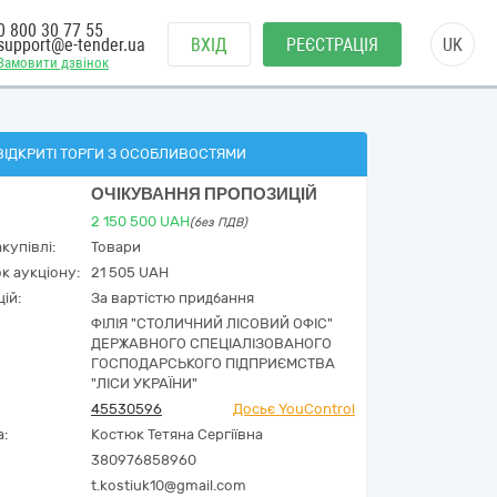
0 800 30 77 55
support@e-tender.ua
ВХІД
РЕЄСТРАЦІЯ
UK
Замовити дзвінок
ВІДКРИТІ ТОРГИ З ОСОБЛИВОСТЯМИ
ОЧІКУВАННЯ ПРОПОЗИЦІЙ
2 150 500
UAH
(без ПДВ)
купівлі:
Товари
к аукціону:
21 505 UAH
ій:
За вартістю придбання
ФІЛІЯ "СТОЛИЧНИЙ ЛІСОВИЙ ОФІС"
ДЕРЖАВНОГО СПЕЦІАЛІЗОВАНОГО
ГОСПОДАРСЬКОГО ПІДПРИЄМСТВА
"ЛІСИ УКРАЇНИ"
45530596
Досьє YouControl
а:
Костюк Тетяна Сергіївна
380976858960
t.kostiuk10@gmail.com