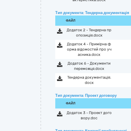
Тип документа: Тендерна документація
ФАЙЛ
Додаток 2 - Тендерна пр
опозиція.docx
Додаток 4 - Примірна ф
орма відомостей про уч
асника.docx
Додаток 6 - Документи
переможця.docx
Тендерна документація.
docx
Тип документа: Проект договору
ФАЙЛ
Додаток 3 - Проект дого
вору.doc
Тип документа: Критерії прийнятності