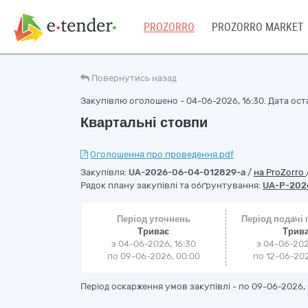
PROZORRO
PROZORRO MARKET
Повернутись назад
Закупівлю оголошено - 04-06-2026, 16:30. Дата оста
Квартальні стовпи
Оголошення про проведення.pdf
Закупівля:
UA-2026-06-04-012829-a
/
на ProZorro
Рядок плану закупівлі та обґрунтування:
UA-P-202
Період уточнень
Період подачі
Триває
Трив
з 04-06-2026, 16:30
з 04-06-202
по 09-06-2026, 00:00
по 12-06-202
Період оскарження умов закупівлі - по
09-06-2026, 