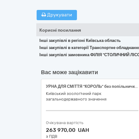
Друкувати
Корисні посилання
Інші закупівлі в регіоні Київська область
Інші закупівлі в категорії Транспортне обладнан
Інші закупівлі замовника ФІЛІЯ "СТОЛИЧНИЙ 
Вас може зацікавити
УРНА ДЛЯ СМІТТЯ "КОРОЛЬ" без попільнички (код ДК 021:2015 - 34920000-2 - Дорожнє обладнання)
Київський зоологічний парк
загальнодержавного значення
Очікувана вартість
263 970,00 UAH
з ПДВ