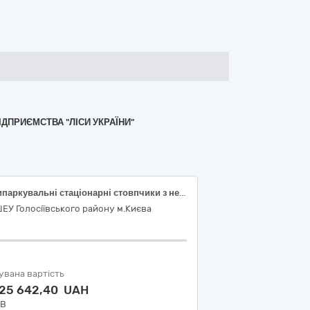
ІДПРИЄМСТВА "ЛІСИ УКРАЇНИ"
Антипаркувальні стаціонарні стовпчики з нержавіючої сталі, направляюче пішохідне огородження (ДК 021-2015 Код 34920000-2 «Дорожнє обладнання»)
ЕУ Голосіївського району м.Києва
увана вартість
825 642,40 UAH
ДВ