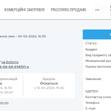
КОМЕРЦІЙНІ ЗАКУПІВЛІ
PROZORRO.ПРОДАЖІ
нніх змін - 04-06-2026, 16:30
Статус:
Бюджет:
Вид предмету за
Мінімальний кро
/
на DoZorro
Оцінка пропозиц
6-06-04-014701-a
 пропозицій
Аукціон
Замовник:
ає
Очікується
6, 16:30
з
12-06-2026, 15:46
ЄДРПОУ:
6, 00:00
Контактна особ
Телефон:
00:00
E-mail: