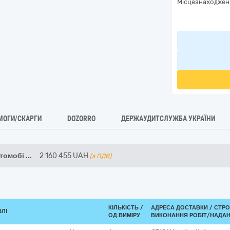
Місцезнаходжен
МОГИ/СКАРГИ
DOZORRO
ДЕРЖАУДИТСЛУЖБА УКРАЇНИ
томобі
...
2 160 455
UAH
(з ПДВ)
КІЛЬКІСТЬ /
АДРЕСА ДОСТАВКИ /
СТРО
ВЛІ
ОД.ВИМІРУ
ВИКОНАННЯ РОБІТ/НАДАН