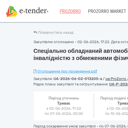
PROZORRO
PROZORRO MARKET
Повернутись назад
Закупівлю оголошено - 02-06-2026, 17:22. Дата оста
Спеціально обладнаний автомобі
інвалідністю з обмеженими фіз
Оголошення про проведення.pdf
Закупівля:
UA-2026-06-02-013205-a
/
на ProZorro
Рядок плану закупівлі та обґрунтування:
UA-P-202
Період уточнень
Період подачі
Триває
Трив
з 02-06-2026, 17:22
з 02-06-202
по 07-06-2026, 00:00
по 10-06-202
Період оскарження умов закупівлі - по
07-06-2026, 