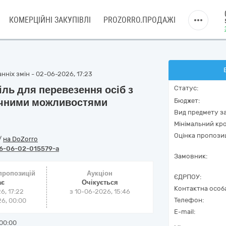
КОМЕРЦІЙНІ ЗАКУПІВЛІ
PROZORRO.ПРОДАЖІ
нніх змін - 02-06-2026, 17:23
ль для перевезення осіб з
Статус:
ичними можливостями
Бюджет:
Вид предмету за
Мінімальний кро
Оцінка пропозиц
/
на DoZorro
6-06-02-015579-a
Замовник:
 пропозицій
Аукціон
ЄДРПОУ:
ає
Очікується
Контактна особ
6, 17:22
з
10-06-2026, 15:46
Телефон:
6, 00:00
E-mail:
00:00