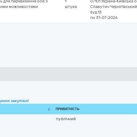
 для перевезення осіб з
1
07101
Україна
Київська 
чними можливостями
штука
Славутич
Чернігівський
буд.13
по 31-07-2026
ення закупівлі
ПРИВАТНІСТЬ
публічний