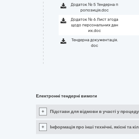
Додаток № 5 Тендерна п
ропозиція.doc
Додаток № 6 Лист згода
щодо персональних дан
их.doc
Тендерна документація.
doc
Електронні тендерні вимоги
+
Підстави для відмови в участі у процеду
+
Інформація про інші технічні, якісні та 