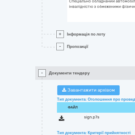
Спеціально обладнаний автомобіль
інвалідністю з обмеженими фізи
+
Інформація по лоту
-
Пропозиції
-
Документи тендеру
Завантажити архівом
Тип документа: Оголошення про провед
ФАЙЛ
sign.p7s
Тип документа: Критерії прийнятності