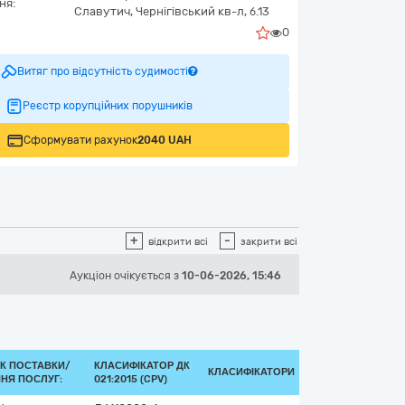
ня:
Славутич,
Чернігівський кв-л, б.13
0
Витяг про відсутність судимості
Реєстр корупційних порушників
Сформувати рахунок
2040 UAH
+
-
відкрити всі
закрити всі
Аукціон
очікується
з
10-06-2026, 15:46
К ПОСТАВКИ/
КЛАСИФІКАТОР ДК
КЛАСИФІКАТОРИ
НЯ ПОСЛУГ:
021:2015 (CPV)