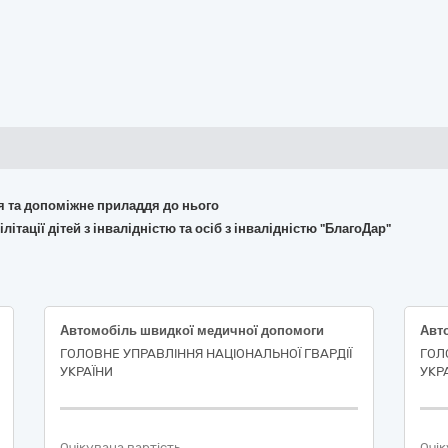
ня та допоміжне приладдя до нього
ітації дітей з інвалідністю та осіб з інвалідністю "БлагоДар"
Автомобіль швидкої медичної допомоги
Авт
ГОЛОВНЕ УПРАВЛІННЯ НАЦІОНАЛЬНОЇ ГВАРДІЇ
ГОЛ
УКРАЇНИ
УКР
Очікувана вартість
Очік