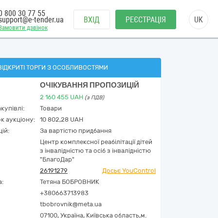
0 800 30 77 55
support@e-tender.ua
ВХІД
РЕЄСТРАЦІЯ
UK
Замовити дзвінок
ВІДКРИТІ ТОРГИ З ОСОБЛИВОСТЯМИ
ОЧІКУВАННЯ ПРОПОЗИЦІЙ
2 160 455
UAH
(з ПДВ)
купівлі:
Товари
к аукціону:
10 802,28 UAH
ій:
За вартістю придбання
Центр комплексної реабілітації дітей
з інвалідністю та осіб з інвалідністю
"БлагоДар"
26191279
Досьє YouControl
а:
Тетяна БОБРОВНИК
+380663713983
tbobrovnik@meta.ua
07100,
Україна
,
Київська область,
м.