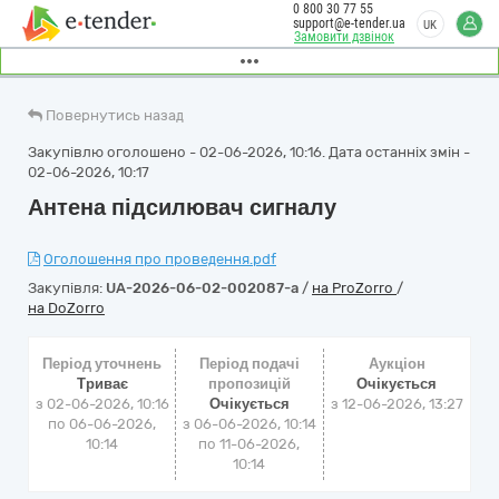
0 800 30 77 55
support@e-tender.ua
UK
Замовити дзвінок
Повернутись назад
Закупівлю оголошено - 02-06-2026, 10:16. Дата останніх змін -
02-06-2026, 10:17
Антена підсилювач сигналу
Оголошення про проведення.pdf
Закупівля:
UA-2026-06-02-002087-a
/
на ProZorro
/
на DoZorro
Період уточнень
Період подачі
Аукціон
Триває
пропозицій
Очікується
з 02-06-2026, 10:16
Очікується
з
12-06-2026, 13:27
по 06-06-2026,
з 06-06-2026, 10:14
10:14
по 11-06-2026,
10:14