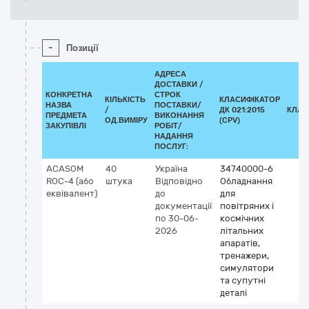
-
Позиції
АДРЕСА
ДОСТАВКИ /
КОНКРЕТНА
СТРОК
КІЛЬКІСТЬ
КЛАСИФІКАТОР
НАЗВА
ПОСТАВКИ/
/
ДК 021:2015
КЛАС
ПРЕДМЕТА
ВИКОНАННЯ
ОД.ВИМІРУ
(CPV)
ЗАКУПІВЛІ
РОБІТ/
НАДАННЯ
ПОСЛУГ:
ACASOM
40
Україна
34740000-6
ROC-4 (або
штука
Відповідно
Обладнання
еквівалент)
до
для
документації
повітряних і
по 30-06-
космічних
2026
літальних
апаратів,
тренажери,
симулятори
та супутні
деталі