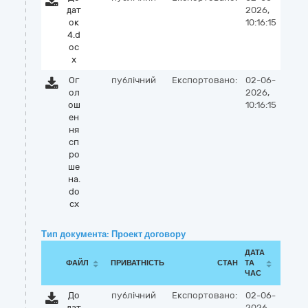
дат
2026,
ок
10:16:15
4.d
oc
x
Ог
публічний
Експортовано:
02-06-
ол
2026,
ош
10:16:15
ен
ня
сп
ро
ше
на.
do
cx
Тип документа: Проект договору
ДАТА
ФАЙЛ
ПРИВАТНІСТЬ
СТАН
ТА
ЧАС
До
публічний
Експортовано:
02-06-
дат
2026,