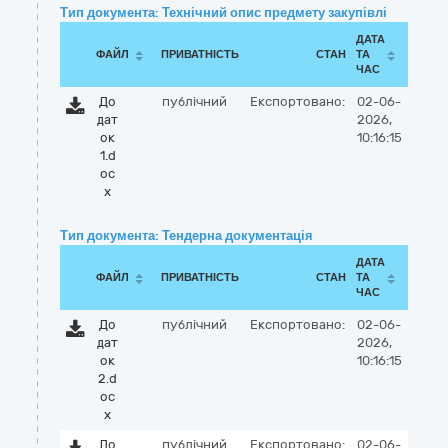
Тип документа: Технічний опис предмету закупівлі
ДАТА
ФАЙЛ
ПРИВАТНІСТЬ
СТАН
ТА
ЧАС
До
публічний
Експортовано:
02-06-
дат
2026,
ок
10:16:15
1.d
oc
x
Тип документа: Тендерна документація
ДАТА
ФАЙЛ
ПРИВАТНІСТЬ
СТАН
ТА
ЧАС
До
публічний
Експортовано:
02-06-
дат
2026,
ок
10:16:15
2.d
oc
x
До
публічний
Експортовано:
02-06-