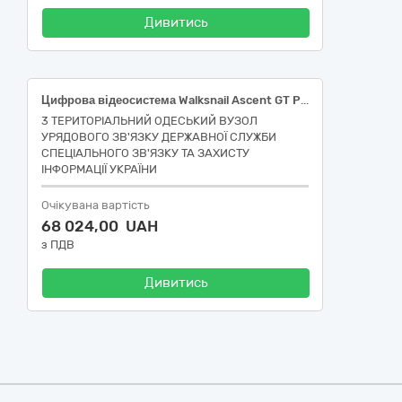
Дивитись
Цифрова відеосистема Walksnail Ascent GT Pro 4W VTX; Передавач (TX) RadioMaster Nomad Dual 1W (код за ДК 021:2015: 34740000-6 Обладнання для повітряних і космічних літальних апаратів, тренажери, симулятори та супутні деталі)
3 ТЕРИТОРІАЛЬНИЙ ОДЕСЬКИЙ ВУЗОЛ
УРЯДОВОГО ЗВ'ЯЗКУ ДЕРЖАВНОЇ СЛУЖБИ
СПЕЦІАЛЬНОГО ЗВ'ЯЗКУ ТА ЗАХИСТУ
ІНФОРМАЦІЇ УКРАЇНИ
Очікувана вартість
68 024,00 UAH
з ПДВ
Дивитись