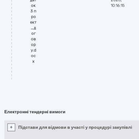
ок
10:16:15
3 п
ро
ект
_д
ог
ов
ор
у.d
oc
x
Електронні тендерні вимоги
+
Підстави для відмови в участі у процедурі закупівлі