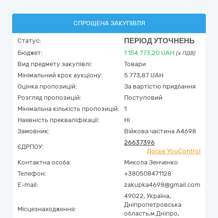
СПРОЩЕНА ЗАКУПІВЛЯ
ПЕРІОД УТОЧНЕНЬ
Статус:
Бюджет:
1 154 773,20
UAH
(з ПДВ)
Вид предмету закупівлі:
Товари
Мінімальний крок аукціону:
5 773,87 UAH
Оцінка пропозицій:
За вартістю придбання
Розгляд пропозицій:
Поступовий
Мінімальна кількість пропозицій:
1
Наявність прекваліфікації:
Ні
Замовник:
Війкова частина А4698
26637396
ЄДРПОУ:
Досьє YouControl
Контактна особа:
Микола Зенченко
Телефон:
+380508471128
E-mail:
zakupka4698@gmail.com
49022,
Україна
,
Дніпропетровська
Місцезнаходження:
область,
м.Дніпро,