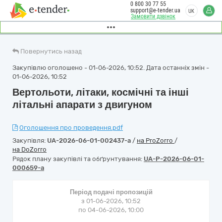
0 800 30 77 55
support@e-tender.ua
UK
Замовити дзвінок
Повернутись назад
Закупівлю оголошено - 01-06-2026, 10:52. Дата останніх змін -
01-06-2026, 10:52
Вертольоти, літаки, космічні та інші
літальні апарати з двигуном
Оголошення про проведення.pdf
Закупівля:
UA-2026-06-01-002437-a
/
на ProZorro
/
на DoZorro
Рядок плану закупівлі та обґрунтування:
UA-P-2026-06-01-
000659-a
Період подачі пропозицій
з 01-06-2026, 10:52
по 04-06-2026, 10:00