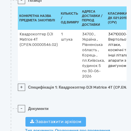
-
Позиції
АДРЕСА
КІЛЬКІСТЬ
КЛАСИФІКАТ
КОНКРЕТНА НАЗВА
ДОСТАВКИ /
/
ДК 021:2015
ПРЕДМЕТА ЗАКУПІВЛІ
ПЕРІОД
ОД.ВИМІРУ
(CPV)
ДОСТАВКИ
Квадрокоптер DJI
1
34700
,
34710000-7
Matrice 4T
штука
Україна
,
Вертольоти
(CP.EN.00000546.02)
Рівненська
літаки,
область
,
космічні та
Корець
,
інші літальні
пл.Київська,
апарати з
будинок 5
двигуном
по 30-06-
2026
+
Специфікація 1: Квадрокоптер DJI Matrice 4T (CP.EN.
-
Документи
Завантажити архівом
Тип документа: Оголошення про проведення