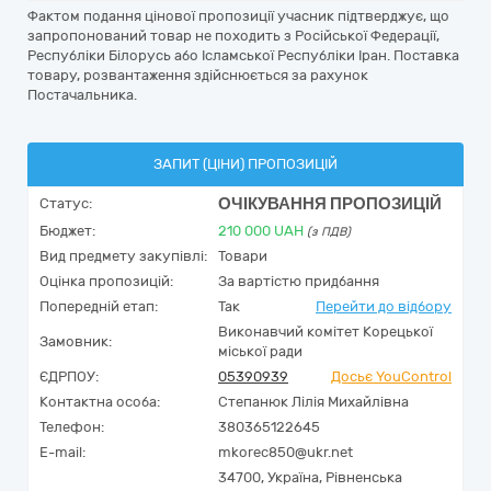
Фактом подання цінової пропозиції учасник підтверджує, що
запропонований товар не походить з Російської Федерації,
Республіки Білорусь або Ісламської Республіки Іран. Поставка
товару, розвантаження здійснюється за рахунок
Постачальника.
ЗАПИТ (ЦІНИ) ПРОПОЗИЦІЙ
ОЧІКУВАННЯ ПРОПОЗИЦІЙ
Статус:
Бюджет:
210 000
UAH
(з ПДВ)
Вид предмету закупівлі:
Товари
Оцінка пропозицій:
За вартістю придбання
Попередній етап:
Так
Перейти до відбору
Виконавчий комітет Корецької
Замовник:
міської ради
ЄДРПОУ:
05390939
Досьє YouControl
Контактна особа:
Степанюк Лілія Михайлівна
Телефон:
380365122645
E-mail:
mkorec850@ukr.net
34700,
Україна
,
Рівненська