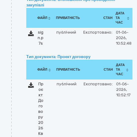
закупівлі
ДАТА
ФАЙЛ
ПРИВАТНІСТЬ
СТАН
ТА
ЧАС
sig
публічний
Експортовано:
01-06-
n.p
2026,
7s
10:52:48
Тип документа: Проект договору
ДАТА
ФАЙЛ
ПРИВАТНІСТЬ
СТАН
ТА
ЧАС
Пр
публічний
Експортовано:
01-06-
оє
2026,
кт
10:52:17
До
го
во
ру
20
26
Кв