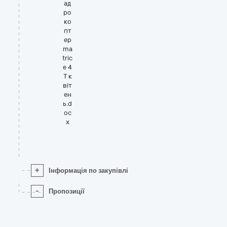
ад
ро
ко
пт
ер
ma
tric
e 4
Т к
віт
ен
ь.d
oc
x
+
Інформація по закупівлі
-
Пропозиції