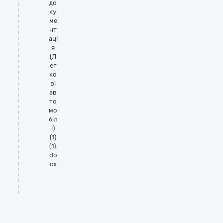
до
ку
ме
нт
аці
я
(Л
ег
ко
ві
ав
то
мо
біл
і)
(1)
(1).
do
cx