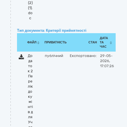
(2)
(1).
do
c
Тип документа: Критерії прийнятності
ДАТА
ФАЙЛ
ПРИВАТНІСТЬ
СТАН
ТА
ЧАС
До
публічний
Експортовано:
29-05-
да
2026,
то
17:07:26
к 2
Пе
ре
лік
до
ку
мі
нті
в д
ля
Уч