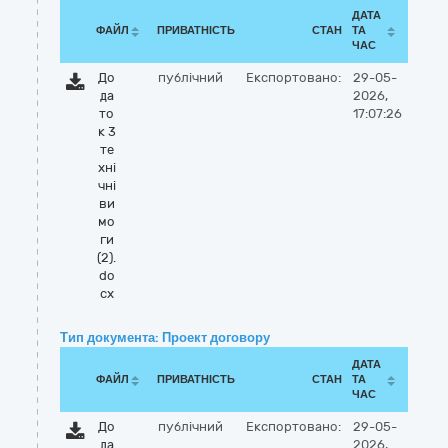
ДАТА
ФАЙЛ
ПРИВАТНІСТЬ
СТАН
ТА
ЧАС
До
публічний
Експортовано:
29-05-
да
2026,
то
17:07:26
к 3
те
хні
чні
ви
мо
ги
(2).
do
cx
Тип документа: Проект договору
ДАТА
ФАЙЛ
ПРИВАТНІСТЬ
СТАН
ТА
ЧАС
До
публічний
Експортовано:
29-05-
да
2026,