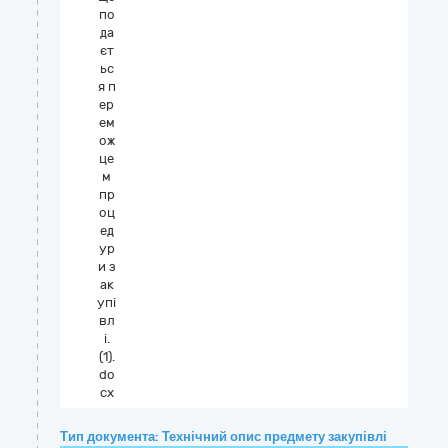
по
да
єт
ьс
я п
ер
ем
ож
це
м
пр
оц
ед
ур
и з
ак
упі
вл
і.
(1).
do
cx
Тип документа: Технічний опис предмету закупівлі