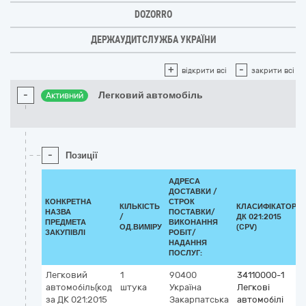
DOZORRO
ДЕРЖАУДИТСЛУЖБА УКРАЇНИ
+
-
відкрити всі
закрити всі
-
Легковий автомобіль
Активний
-
Позиції
АДРЕСА
ДОСТАВКИ /
КОНКРЕТНА
СТРОК
КІЛЬКІСТЬ
КЛАСИФІКАТОР
НАЗВА
ПОСТАВКИ/
/
ДК 021:2015
ПРЕДМЕТА
ВИКОНАННЯ
ОД.ВИМІРУ
(CPV)
ЗАКУПІВЛІ
РОБІТ/
НАДАННЯ
ПОСЛУГ:
Легковий
1
90400
34110000-1
автомобіль(код
штука
Україна
Легкові
за ДК 021:2015
Закарпатська
автомобілі