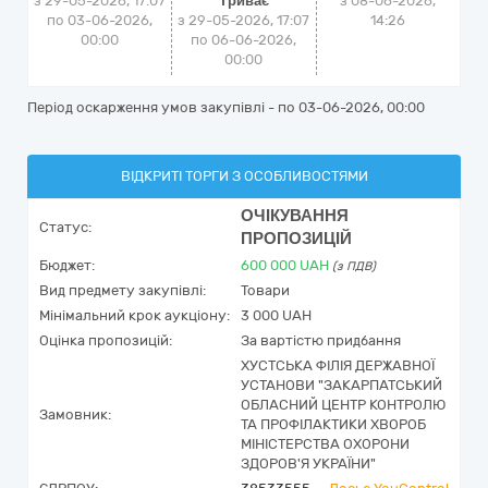
з 29-05-2026, 17:07
Триває
з
08-06-2026,
по 03-06-2026,
з 29-05-2026, 17:07
14:26
00:00
по 06-06-2026,
00:00
Період оскарження умов закупівлі - по
03-06-2026, 00:00
ВІДКРИТІ ТОРГИ З ОСОБЛИВОСТЯМИ
ОЧІКУВАННЯ
Статус:
ПРОПОЗИЦІЙ
Бюджет:
600 000
UAH
(з ПДВ)
Вид предмету закупівлі:
Товари
Мінімальний крок аукціону:
3 000 UAH
Оцінка пропозицій:
За вартістю придбання
ХУСТСЬКА ФІЛІЯ ДЕРЖАВНОЇ
УСТАНОВИ "ЗАКАРПАТСЬКИЙ
ОБЛАСНИЙ ЦЕНТР КОНТРОЛЮ
Замовник:
ТА ПРОФІЛАКТИКИ ХВОРОБ
МІНІСТЕРСТВА ОХОРОНИ
ЗДОРОВ'Я УКРАЇНИ"