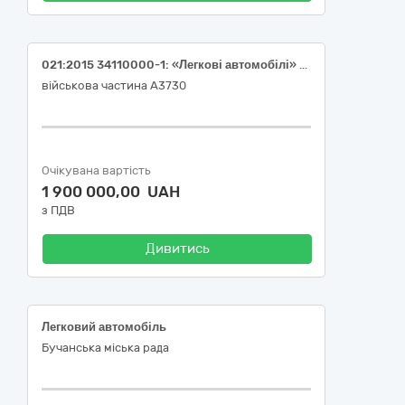
021:2015 34110000-1: «Легкові автомобілі» (повнопривідний легковий автомобіль з кузовом типу пікап іноземного виробництва)
військова частина А3730
Очікувана вартість
1 900 000,00 UAH
з ПДВ
Дивитись
Легковий автомобіль
Бучанська міська рада