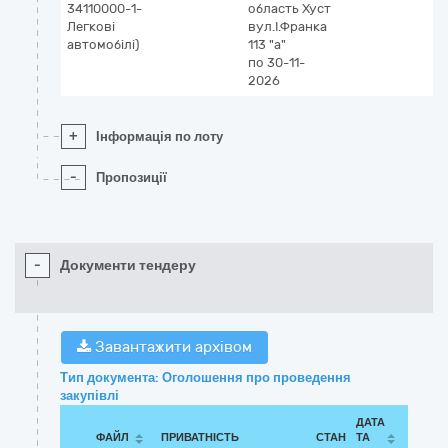
34110000-1-
область
Хуст
Легкові
вул.І.Франка
автомобілі)
113 "а"
по 30-11-
2026
+
Інформація по лоту
-
Пропозиції
-
Документи тендеру
Завантажити архівом
Тип документа: Оголошення про проведення
закупівлі
ДАТА
ФАЙЛ
ПРИВАТНІСТЬ
СТАН
ТА