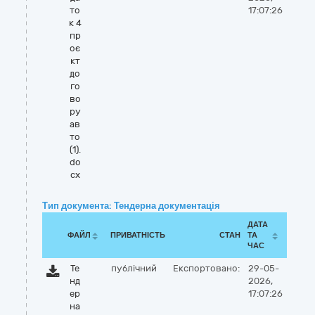
то
17:07:26
к 4
пр
оє
кт
до
го
во
ру
ав
то
(1).
do
cx
Тип документа: Тендерна документація
ДАТА
ФАЙЛ
ПРИВАТНІСТЬ
СТАН
ТА
ЧАС
Те
публічний
Експортовано:
29-05-
нд
2026,
ер
17:07:26
на