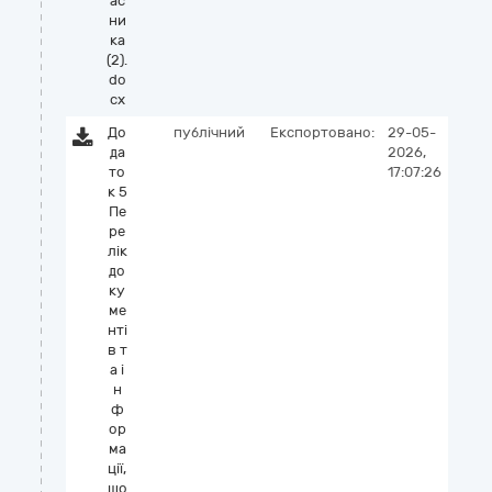
ас
ни
ка
(2).
do
cx
До
публічний
Експортовано:
29-05-
да
2026,
то
17:07:26
к 5
Пе
ре
лік
до
ку
ме
нті
в т
а і
н
ф
ор
ма
ції,
що