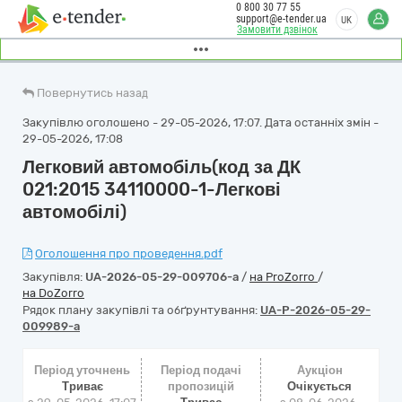
0 800 30 77 55
support@e-tender.ua
UK
Замовити дзвінок
Повернутись назад
Закупівлю оголошено - 29-05-2026, 17:07. Дата останніх змін -
29-05-2026, 17:08
Легковий автомобіль(код за ДК
021:2015 34110000-1-Легкові
автомобілі)
Оголошення про проведення.pdf
Закупівля:
UA-2026-05-29-009706-a
/
на ProZorro
/
на DoZorro
Рядок плану закупівлі та обґрунтування:
UA-P-2026-05-29-
009989-a
Період уточнень
Період подачі
Аукціон
Триває
пропозицій
Очікується