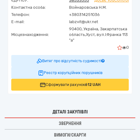
ЄДРПОУ:
38533555
Досьє YouControl
Контактна особа:
Войнаровська Н.М.
Телефон:
+380314251036
E-mail:
labzvit@ukr.net
90400,
Україна
,
Закарпатська
Місцезнаходження:
область,
Хуст,
вул.І.Франка 113
"а"
0
Витяг про відсутність судимості
Реєстр корупційних порушників
Сформувати рахунок
612 UAH
ДЕТАЛІ ЗАКУПІВЛІ
ЗВЕРНЕННЯ
ВИМОГИ/СКАРГИ