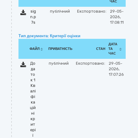
ЧАС
sig
публічний
Експортовано:
29-05-
n.p
2026,
7s
17:08:11
Тип документа: Критерії оцінки
ДАТА
ФАЙЛ
ПРИВАТНІСТЬ
СТАН
ТА
ЧАС
До
публічний
Експортовано:
29-05-
да
2026,
то
17:07:26
к 1
Кв
алі
фі
ка
цій
ні
кр
ит
ері
ї