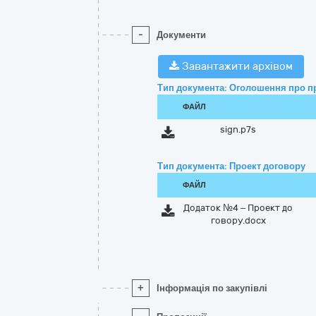
-
Документи
Завантажити архівом
Тип документа: Оголошення про п
ФАЙЛ
sign.p7s
Тип документа: Проект договору
ФАЙЛ
Додаток №4 – Проект до
говору.docx
+
Інформація по закупівлі