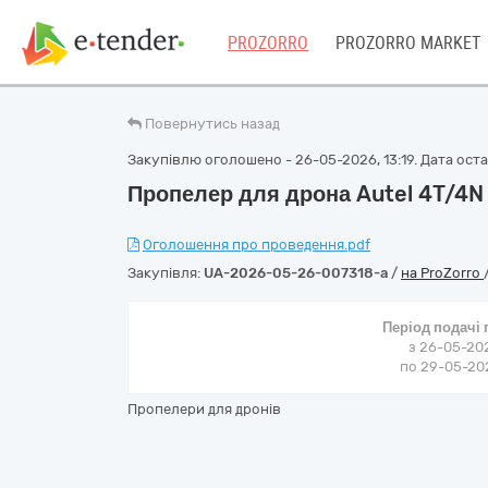
PROZORRO
PROZORRO MARKET
Повернутись назад
Закупівлю оголошено - 26-05-2026, 13:19. Дата остан
Пропелер для дрона Autel 4T/4N 
Оголошення про проведення.pdf
Закупівля:
UA-2026-05-26-007318-a
/
на ProZorro
Період подачі
з 26-05-202
по 29-05-202
Пропелери для дронів