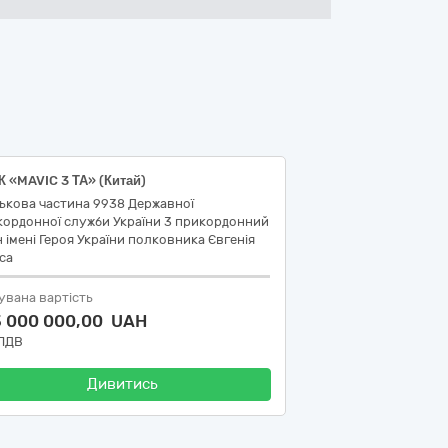
 «MAVIC 3 ТА» (Китай)
ькова частина 9938 Державної
кордонної служби України 3 прикордонний
н імені Героя України полковника Євгенія
са
увана вартість
3 000 000,00 UAH
 ПДВ
Дивитись