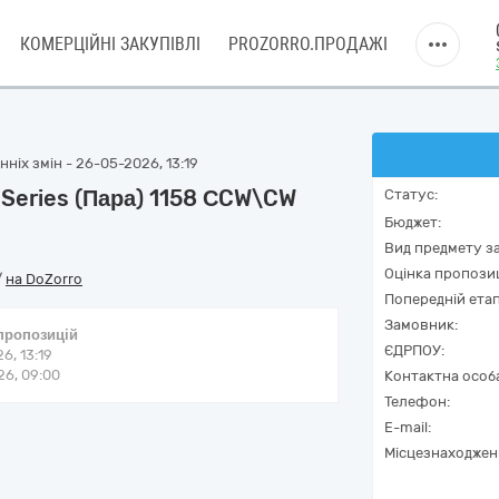
КОМЕРЦІЙНІ ЗАКУПІВЛІ
PROZORRO.ПРОДАЖІ
ніх змін - 26-05-2026, 13:19
Series (Пара) 1158 СCW\CW
Статус:
Бюджет:
Вид предмету за
Оцінка пропозиц
/
на DoZorro
Попередній етап
Замовник:
 пропозицій
ЄДРПОУ:
6, 13:19
6, 09:00
Контактна особ
Телефон:
E-mail:
Місцезнаходжен