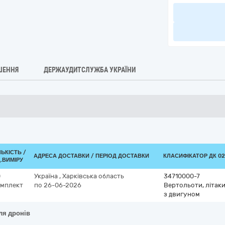
ШЕННЯ
ДЕРЖАУДИТСЛУЖБА УКРАЇНИ
ЛЬКІСТЬ /
АДРЕСА ДОСТАВКИ / ПЕРІОД ДОСТАВКИ
КЛАСИФІКАТОР ДК 021
.ВИМІРУ
0
Україна
,
Харківська область
34710000-7
омплект
по 26-06-2026
Вертольоти, літаки,
з двигуном
ля дронів