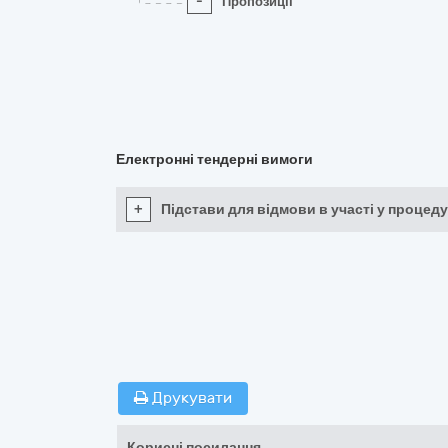
-
Пропозиції
Електронні тендерні вимоги
+
Підстави для відмови в участі у процеду
Друкувати
Корисні посилання