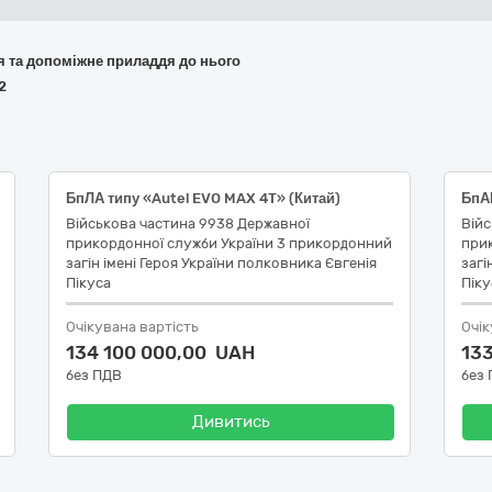
ня та допоміжне приладдя до нього
2
БпЛА типу «Autel EVO MAX 4T» (Китай)
БпАК
Військова частина 9938 Державної
Війс
прикордонної служби України 3 прикордонний
при
загін імені Героя України полковника Євгенія
загі
Пікуса
Піку
Очікувана вартість
Очік
134 100 000,00 UAH
13
без ПДВ
без
Дивитись