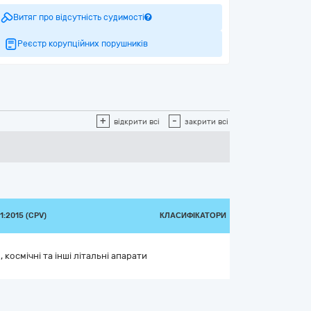
Витяг про відсутність судимості
Реєстр корупційних порушників
+
-
відкрити всі
закрити всі
:2015 (CPV)
КЛАСИФІКАТОРИ
 космічні та інші літальні апарати