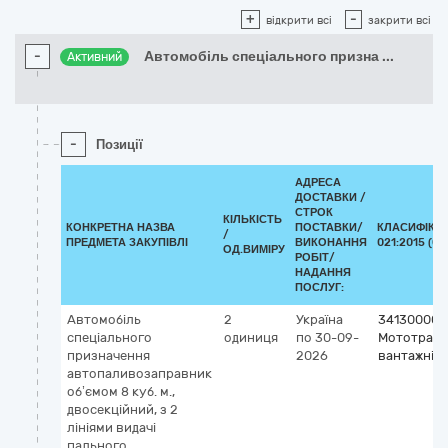
+
-
відкрити всі
закрити всі
-
Автомобіль спеціального призна
...
Активний
-
Позиції
АДРЕСА
ДОСТАВКИ /
СТРОК
КІЛЬКІСТЬ
КОНКРЕТНА НАЗВА
ПОСТАВКИ/
КЛАСИФІКАТ
/
ПРЕДМЕТА ЗАКУПІВЛІ
ВИКОНАННЯ
021:2015 (CP
ОД.ВИМІРУ
РОБІТ/
НАДАННЯ
ПОСЛУГ:
Автомобіль
2
Україна
34130000-
спеціального
одиниця
по 30-09-
Мототранс
призначення
2026
вантажні з
автопаливозаправник
об’ємом 8 куб. м.,
двосекційний, з 2
лініями видачі
пального