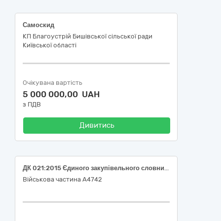
Самоскид
КП Благоустрій Бишівської сільської ради
Київської області
Очікувана вартість
5 000 000,00 UAH
з ПДВ
Дивитись
ДК 021:2015 Єдиного закупівельного словника 34130000-7 - Мототранспортні вантажні засоби (Вантажний автофургон на базі L3H3)
Військова частина А4742