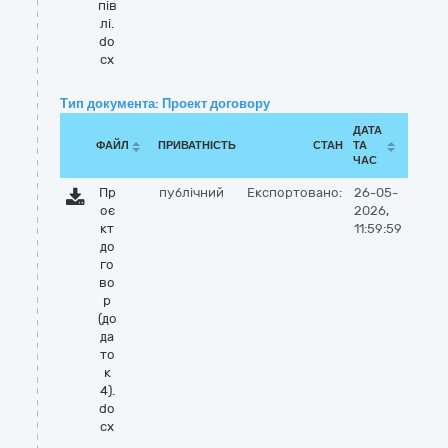
пів
лі.
do
cx
Тип документа: Проект договору
ДАТА
ФАЙЛ
ПРИВАТНІСТЬ
СТАН
ТА
ЧАС
Пр
публічний
Експортовано:
26-05-
оє
2026,
кт
11:59:59
до
го
во
р
(до
да
то
к
4).
do
cx