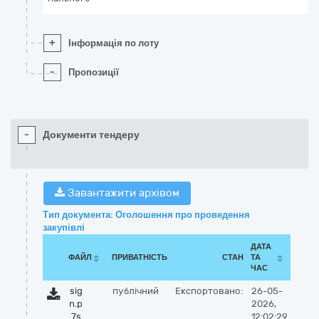
+
Інформація по лоту
-
Пропозиції
-
Документи тендеру
Завантажити архівом
Тип документа: Оголошення про проведення
закупівлі
ДАТА
ФАЙЛ
ПРИВАТНІСТЬ
СТАН
ТА
ЧАС
sig
публічний
Експортовано:
26-05-
n.p
2026,
7s
12:02:29