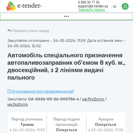
0 800 30 77 55
support@e-tender.ua
UK
Замовити дзвінок
Повернутись назад
Закупівлю оголошено - 26-05-2026, 11:59. Дата останніх змін -
26-05-2026, 12:02
Автомобіль спеціального призначення
автопаливозаправник об’ємом 8 куб. м.,
двосекційний, з 2 лініями видачі
пального
Оголошення про проведення.pdf
Закупівля:
UA-2026-05-26-005756-a
/
на ProZorro
/
на DoZorro
Період уточнень
Період подачі
Аукціон
Триває
пропозицій
Очікується
з 26-05-2026, 11:59
Очікується
з
03-06-2026, 11:32