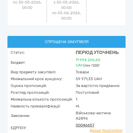
по 30-05-2026,
з 30-05-2026,
00:00
00:00
по 03-06-2026,
00:00
СПРОЩЕНА ЗАКУПІВЛЯ
ПЕРІОД УТОЧНЕНЬ
Статус:
11 994 266,66
Бюджет:
UAH
(без ПДВ)
Вид предмету закупівлі:
Товари
Мінімальний крок аукціону:
59 971,33 UAH
Оцінка пропозицій:
За вартістю придбання
Розгляд пропозицій:
Поступовий
Мінімальна кількість пропозицій:
1
Наявність прекваліфікації:
Ні
Військова частина
Замовник:
А2896
00046657
ЄДРПОУ:
Досьє YouControl