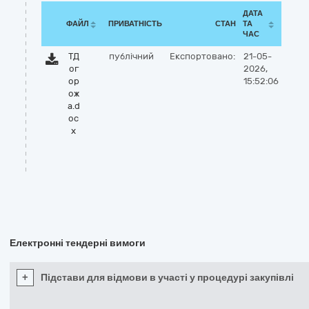
ДАТА
ФАЙЛ
ПРИВАТНІСТЬ
СТАН
ТА
ЧАС
ТД
публічний
Експортовано:
21-05-
ог
2026,
ор
15:52:06
ож
а.d
oc
x
Електронні тендерні вимоги
+
Підстави для відмови в участі у процедурі закупівлі