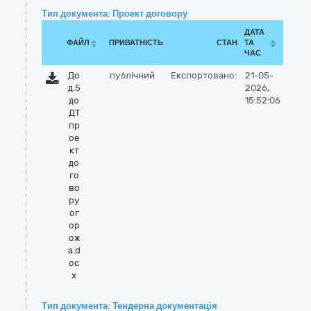
Тип документа: Проект договору
ДАТА
ФАЙЛ
ПРИВАТНІСТЬ
СТАН
ТА
ЧАС
До
публічний
Експортовано:
21-05-
д.5
2026,
до
15:52:06
ДТ
пр
ое
кт
до
го
во
ру
ог
ор
ож
а.d
oc
x
Тип документа: Тендерна документація