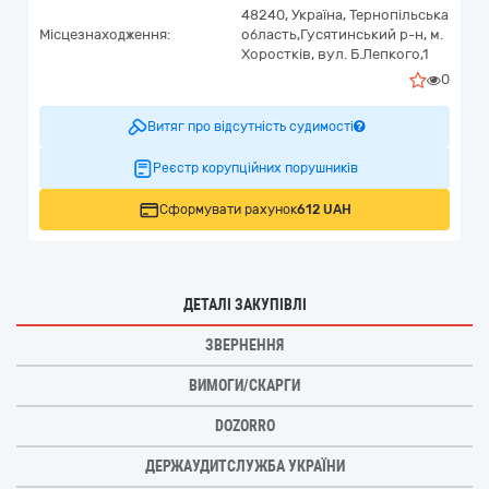
48240,
Україна
,
Тернопільська
Місцезнаходження:
область,
Гусятинський р-н, м.
Хоростків,
вул. Б.Лепкого,1
0
Витяг про відсутність судимості
Реєстр корупційних порушників
Сформувати рахунок
612 UAH
ДЕТАЛІ ЗАКУПІВЛІ
ЗВЕРНЕННЯ
ВИМОГИ/СКАРГИ
DOZORRO
ДЕРЖАУДИТСЛУЖБА УКРАЇНИ