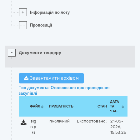
+
Інформація по лоту
-
Пропозиції
-
Документи тендеру
Завантажити архівом
Тип документа: Оголошення про проведення
закупівлі
ДАТА
ФАЙЛ
ПРИВАТНІСТЬ
СТАН
ТА
ЧАС
sig
публічний
Експортовано:
21-05-
n.p
2026,
7s
15:53:26