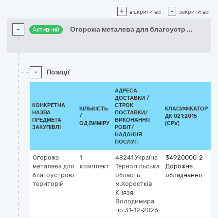
+
-
відкрити всі
закрити всі
-
Огорожа металева для благоустр
...
Активний
-
Позиції
АДРЕСА
ДОСТАВКИ /
КОНКРЕТНА
СТРОК
КІЛЬКІСТЬ
КЛАСИФІКАТОР
НАЗВА
ПОСТАВКИ/
/
ДК 021:2015
К
ПРЕДМЕТА
ВИКОНАННЯ
ОД.ВИМІРУ
(CPV)
ЗАКУПІВЛІ
РОБІТ/
НАДАННЯ
ПОСЛУГ:
Огорожа
1
48241
Україна
34920000-2
металева для
комплект
Тернопільська
Дорожнє
благоустрою
область
обладнання
територій
м.Хоростків
Князя
Володимира
по 31-12-2026