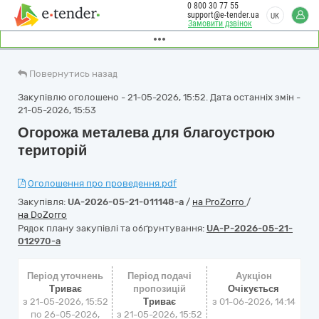
0 800 30 77 55
support@e-tender.ua
UK
Замовити дзвінок
Повернутись назад
Закупівлю оголошено - 21-05-2026, 15:52. Дата останніх змін -
21-05-2026, 15:53
Огорожа металева для благоустрою
територій
Оголошення про проведення.pdf
Закупівля:
UA-2026-05-21-011148-a
/
на ProZorro
/
на DoZorro
Рядок плану закупівлі та обґрунтування:
UA-P-2026-05-21-
012970-a
Період уточнень
Період подачі
Аукціон
Триває
пропозицій
Очікується
з 21-05-2026, 15:52
Триває
з
01-06-2026, 14:14
по 26-05-2026,
з 21-05-2026, 15:52