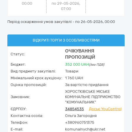
00:00
по 29-05-2026,
07:00
Період оскарження умов закупівлі - по
26-05-2026, 00:00
ВІДКРИТІ ТОРГИ З ОСОБЛИВОСТЯМИ
ОЧІКУВАННЯ
Статус:
ПРОПОЗИЦІЙ
Бюджет:
352 000
UAH
(без ПДВ)
Вид предмету закупівлі:
Товари
Мінімальний крок аукціону:
1 760 UAH
Оцінка пропозицій:
За вартістю придбання
ХОРОСТКІВСЬКЕ МІСЬКЕ
Замовник:
КОМУНАЛЬНЕ ПІДПРИЄМСТВО
"КОМУНАЛЬНИК"
ЄДРПОУ:
34854535
Досьє YouControl
Контактна особа:
Ольга Загородня
Телефон:
+380960751375
E-mail:
komunalnych@ukr.net