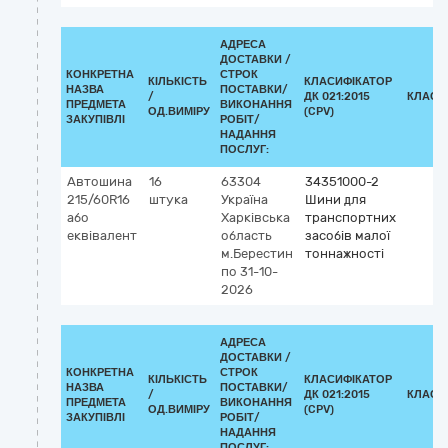
АДРЕСА
ДОСТАВКИ /
КОНКРЕТНА
СТРОК
КІЛЬКІСТЬ
КЛАСИФІКАТОР
НАЗВА
ПОСТАВКИ/
/
ДК 021:2015
КЛАСИ
ПРЕДМЕТА
ВИКОНАННЯ
ОД.ВИМІРУ
(CPV)
ЗАКУПІВЛІ
РОБІТ/
НАДАННЯ
ПОСЛУГ:
Автошина
16
63304
34351000-2
215/60R16
штука
Україна
Шини для
або
Харківська
транспортних
еквівалент
область
засобів малої
м.Берестин
тоннажності
по 31-10-
2026
АДРЕСА
ДОСТАВКИ /
КОНКРЕТНА
СТРОК
КІЛЬКІСТЬ
КЛАСИФІКАТОР
НАЗВА
ПОСТАВКИ/
/
ДК 021:2015
КЛАСИ
ПРЕДМЕТА
ВИКОНАННЯ
ОД.ВИМІРУ
(CPV)
ЗАКУПІВЛІ
РОБІТ/
НАДАННЯ
ПОСЛУГ: