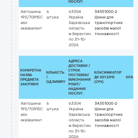
ПОСЛУГ:
Автошина
6
63304
34351000-2
195/70R15С
штука
Україна
Шини для
або
Харківська
транспортних
еквівалент
область
засобів малої
м.Берестин
тоннажності
по 31-10-
2026
АДРЕСА
ДОСТАВКИ /
КОНКРЕТНА
СТРОК
КІЛЬКІСТЬ
КЛАСИФІКАТОР
НАЗВА
ПОСТАВКИ/
/
ДК 021:2015
КЛАСИ
ПРЕДМЕТА
ВИКОНАННЯ
ОД.ВИМІРУ
(CPV)
ЗАКУПІВЛІ
РОБІТ/
НАДАННЯ
ПОСЛУГ:
Автошина
6
63304
34351000-2
195/70R15С
штука
Україна
Шини для
або
Харківська
транспортних
еквівалент
область
засобів малої
м.Берестин
тоннажності
по 31-10-
2026