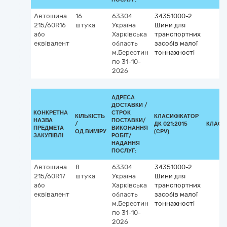
Автошина
16
63304
34351000-2
215/60R16
штука
Україна
Шини для
або
Харківська
транспортних
еквівалент
область
засобів малої
м.Берестин
тоннажності
по 31-10-
2026
АДРЕСА
ДОСТАВКИ /
КОНКРЕТНА
СТРОК
КІЛЬКІСТЬ
КЛАСИФІКАТОР
НАЗВА
ПОСТАВКИ/
/
ДК 021:2015
КЛАСИ
ПРЕДМЕТА
ВИКОНАННЯ
ОД.ВИМІРУ
(CPV)
ЗАКУПІВЛІ
РОБІТ/
НАДАННЯ
ПОСЛУГ:
Автошина
8
63304
34351000-2
215/60R17
штука
Україна
Шини для
або
Харківська
транспортних
еквівалент
область
засобів малої
м.Берестин
тоннажності
по 31-10-
2026