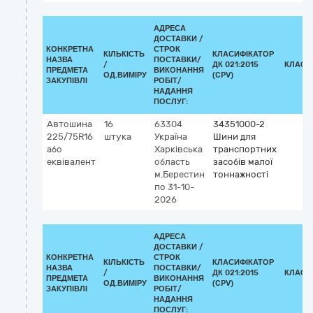
АДРЕСА
ДОСТАВКИ /
КОНКРЕТНА
СТРОК
КІЛЬКІСТЬ
КЛАСИФІКАТОР
НАЗВА
ПОСТАВКИ/
/
ДК 021:2015
КЛАСИ
ПРЕДМЕТА
ВИКОНАННЯ
ОД.ВИМІРУ
(CPV)
ЗАКУПІВЛІ
РОБІТ/
НАДАННЯ
ПОСЛУГ:
Автошина
16
63304
34351000-2
225/75R16
штука
Україна
Шини для
або
Харківська
транспортних
еквівалент
область
засобів малої
м.Берестин
тоннажності
по 31-10-
2026
АДРЕСА
ДОСТАВКИ /
КОНКРЕТНА
СТРОК
КІЛЬКІСТЬ
КЛАСИФІКАТОР
НАЗВА
ПОСТАВКИ/
/
ДК 021:2015
КЛАСИ
ПРЕДМЕТА
ВИКОНАННЯ
ОД.ВИМІРУ
(CPV)
ЗАКУПІВЛІ
РОБІТ/
НАДАННЯ
ПОСЛУГ: