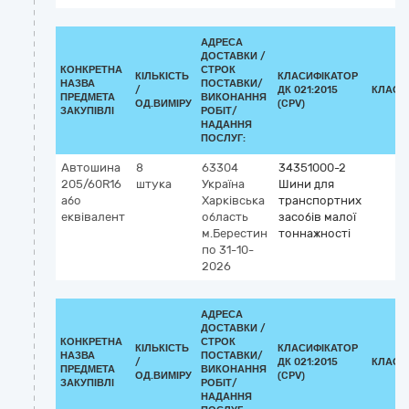
АДРЕСА
ДОСТАВКИ /
КОНКРЕТНА
СТРОК
КІЛЬКІСТЬ
КЛАСИФІКАТОР
НАЗВА
ПОСТАВКИ/
/
ДК 021:2015
КЛАСИ
ПРЕДМЕТА
ВИКОНАННЯ
ОД.ВИМІРУ
(CPV)
ЗАКУПІВЛІ
РОБІТ/
НАДАННЯ
ПОСЛУГ:
Автошина
8
63304
34351000-2
205/60R16
штука
Україна
Шини для
або
Харківська
транспортних
еквівалент
область
засобів малої
м.Берестин
тоннажності
по 31-10-
2026
АДРЕСА
ДОСТАВКИ /
КОНКРЕТНА
СТРОК
КІЛЬКІСТЬ
КЛАСИФІКАТОР
НАЗВА
ПОСТАВКИ/
/
ДК 021:2015
КЛАСИ
ПРЕДМЕТА
ВИКОНАННЯ
ОД.ВИМІРУ
(CPV)
ЗАКУПІВЛІ
РОБІТ/
НАДАННЯ