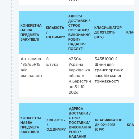
АДРЕСА
ДОСТАВКИ /
КОНКРЕТНА
СТРОК
КІЛЬКІСТЬ
КЛАСИФІКАТОР
НАЗВА
ПОСТАВКИ/
/
ДК 021:2015
КЛАСИ
ПРЕДМЕТА
ВИКОНАННЯ
ОД.ВИМІРУ
(CPV)
ЗАКУПІВЛІ
РОБІТ/
НАДАННЯ
ПОСЛУГ:
Автошина
8
63304
34351000-2
185/65R15
штука
Україна
Шини для
або
Харківська
транспортних
еквівалент
область
засобів малої
м.Берестин
тоннажності
по 31-10-
2026
АДРЕСА
ДОСТАВКИ /
КОНКРЕТНА
СТРОК
КІЛЬКІСТЬ
КЛАСИФІКАТОР
НАЗВА
ПОСТАВКИ/
/
ДК 021:2015
КЛАСИ
ПРЕДМЕТА
ВИКОНАННЯ
ОД.ВИМІРУ
(CPV)
ЗАКУПІВЛІ
РОБІТ/
НАДАННЯ