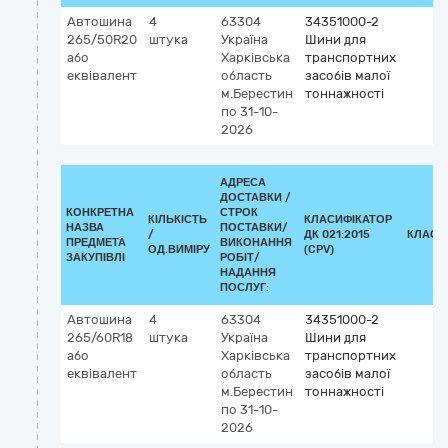
Автошина
4
63304
34351000-2
265/50R20
штука
Україна
Шини для
або
Харківська
транспортних
еквівалент
область
засобів малої
м.Берестин
тоннажності
по 31-10-
2026
АДРЕСА
ДОСТАВКИ /
КОНКРЕТНА
СТРОК
КІЛЬКІСТЬ
КЛАСИФІКАТОР
НАЗВА
ПОСТАВКИ/
/
ДК 021:2015
КЛАСИ
ПРЕДМЕТА
ВИКОНАННЯ
ОД.ВИМІРУ
(CPV)
ЗАКУПІВЛІ
РОБІТ/
НАДАННЯ
ПОСЛУГ:
Автошина
4
63304
34351000-2
265/60R18
штука
Україна
Шини для
або
Харківська
транспортних
еквівалент
область
засобів малої
м.Берестин
тоннажності
по 31-10-
2026