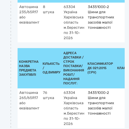
Автошина
8
63304
34351000-2
235/65R17
штука
Україна
Шини для
або
Харківська
транспортних
еквівалент
область
засобів малої
м.Берестин
тоннажності
по 31-10-
2026
АДРЕСА
ДОСТАВКИ /
КОНКРЕТНА
СТРОК
КІЛЬКІСТЬ
КЛАСИФІКАТОР
НАЗВА
ПОСТАВКИ/
/
ДК 021:2015
КЛАСИ
ПРЕДМЕТА
ВИКОНАННЯ
ОД.ВИМІРУ
(CPV)
ЗАКУПІВЛІ
РОБІТ/
НАДАННЯ
ПОСЛУГ:
Автошина
76
63304
34351000-2
265/65R17
штука
Україна
Шини для
або
Харківська
транспортних
еквівалент
область
засобів малої
м.Берестин
тоннажності
по 31-10-
2026