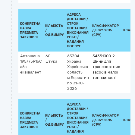
АДРЕСА
ДОСТАВКИ /
КОНКРЕТНА
СТРОК
КІЛЬКІСТЬ
КЛАСИФІКАТОР
НАЗВА
ПОСТАВКИ/
/
ДК 021:2015
КЛАСИ
ПРЕДМЕТА
ВИКОНАННЯ
ОД.ВИМІРУ
(CPV)
ЗАКУПІВЛІ
РОБІТ/
НАДАННЯ
ПОСЛУГ:
Автошина
60
63304
34351000-2
195/75R16С
штука
Україна
Шини для
або
Харківська
транспортних
еквівалент
область
засобів малої
м.Берестин
тоннажності
по 31-10-
2026
АДРЕСА
ДОСТАВКИ /
КОНКРЕТНА
СТРОК
КІЛЬКІСТЬ
КЛАСИФІКАТОР
НАЗВА
ПОСТАВКИ/
/
ДК 021:2015
КЛАСИ
ПРЕДМЕТА
ВИКОНАННЯ
ОД.ВИМІРУ
(CPV)
ЗАКУПІВЛІ
РОБІТ/
НАДАННЯ