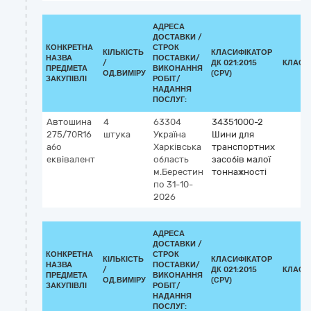
АДРЕСА
ДОСТАВКИ /
КОНКРЕТНА
СТРОК
КІЛЬКІСТЬ
КЛАСИФІКАТОР
НАЗВА
ПОСТАВКИ/
/
ДК 021:2015
КЛАСИ
ПРЕДМЕТА
ВИКОНАННЯ
ОД.ВИМІРУ
(CPV)
ЗАКУПІВЛІ
РОБІТ/
НАДАННЯ
ПОСЛУГ:
Автошина
4
63304
34351000-2
275/70R16
штука
Україна
Шини для
або
Харківська
транспортних
еквівалент
область
засобів малої
м.Берестин
тоннажності
по 31-10-
2026
АДРЕСА
ДОСТАВКИ /
КОНКРЕТНА
СТРОК
КІЛЬКІСТЬ
КЛАСИФІКАТОР
НАЗВА
ПОСТАВКИ/
/
ДК 021:2015
КЛАСИ
ПРЕДМЕТА
ВИКОНАННЯ
ОД.ВИМІРУ
(CPV)
ЗАКУПІВЛІ
РОБІТ/
НАДАННЯ
ПОСЛУГ: