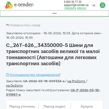
0 800 30 77 55
support@e-tender.ua
UK
Замовити дзвінок
Повернутись назад
Закупівлю оголошено - 18-05-2026, 15:03. Дата останніх змін -
18-05-2026, 15:05
С_26Т-626_34350000-5 Шини для
транспортних засобів великої та малої
тоннажності (Автошини для легкових
транспортних засобів)
Оголошення про проведення.pdf
Закупівля:
UA-2026-05-18-009334-a
/
на ProZorro
/
на DoZorro
Рядок плану закупівлі та обґрунтування:
UA-P-2026-05-18-
011887-a
Період уточнень
Період подачі
Аукціон