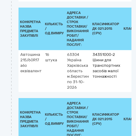
АДРЕСА
ДОСТАВКИ /
КОНКРЕТНА
СТРОК
КІЛЬКІСТЬ
КЛАСИФІКАТОР
НАЗВА
ПОСТАВКИ/
/
ДК 021:2015
КЛАСИ
ПРЕДМЕТА
ВИКОНАННЯ
ОД.ВИМІРУ
(CPV)
ЗАКУПІВЛІ
РОБІТ/
НАДАННЯ
ПОСЛУГ:
Автошина
16
63304
34351000-2
215/60R17
штука
Україна
Шини для
або
Харківська
транспортних
еквівалент
область
засобів малої
м.Берестин
тоннажності
по 31-10-
2026
АДРЕСА
ДОСТАВКИ /
КОНКРЕТНА
СТРОК
КІЛЬКІСТЬ
КЛАСИФІКАТОР
НАЗВА
ПОСТАВКИ/
/
ДК 021:2015
КЛАСИ
ПРЕДМЕТА
ВИКОНАННЯ
ОД.ВИМІРУ
(CPV)
ЗАКУПІВЛІ
РОБІТ/
НАДАННЯ
ПОСЛУГ: