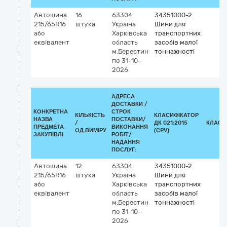
Автошина
16
63304
34351000-2
215/65R16
штука
Україна
Шини для
або
Харківська
транспортних
еквівалент
область
засобів малої
м.Берестин
тоннажності
по 31-10-
2026
АДРЕСА
ДОСТАВКИ /
КОНКРЕТНА
СТРОК
КІЛЬКІСТЬ
КЛАСИФІКАТОР
НАЗВА
ПОСТАВКИ/
/
ДК 021:2015
КЛАСИ
ПРЕДМЕТА
ВИКОНАННЯ
ОД.ВИМІРУ
(CPV)
ЗАКУПІВЛІ
РОБІТ/
НАДАННЯ
ПОСЛУГ:
Автошина
12
63304
34351000-2
215/65R16
штука
Україна
Шини для
або
Харківська
транспортних
еквівалент
область
засобів малої
м.Берестин
тоннажності
по 31-10-
2026