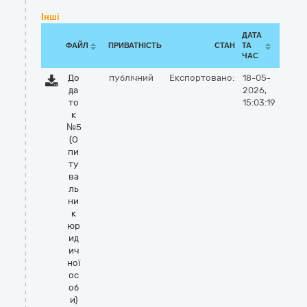
Інші
ДАТА
ФАЙЛ
ПРИВАТНІСТЬ
СТАН
ТА
ЧАС
До
публічний
Експортовано:
18-05-
да
2026,
то
15:03:19
к
№5
(О
пи
ту
ва
ль
ни
к
юр
ид
ич
ної
ос
об
и)