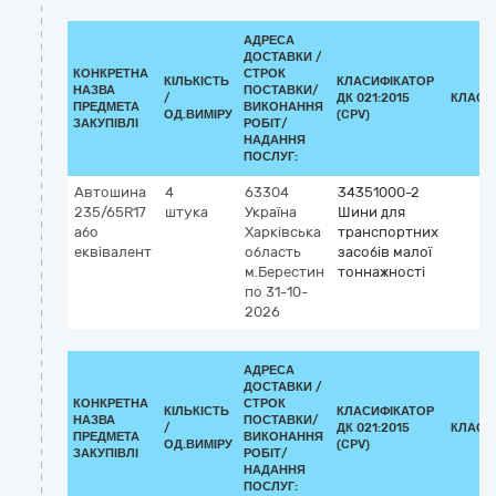
АДРЕСА
ДОСТАВКИ /
КОНКРЕТНА
СТРОК
КІЛЬКІСТЬ
КЛАСИФІКАТОР
НАЗВА
ПОСТАВКИ/
/
ДК 021:2015
КЛАСИ
ПРЕДМЕТА
ВИКОНАННЯ
ОД.ВИМІРУ
(CPV)
ЗАКУПІВЛІ
РОБІТ/
НАДАННЯ
ПОСЛУГ:
Автошина
4
63304
34351000-2
235/65R17
штука
Україна
Шини для
або
Харківська
транспортних
еквівалент
область
засобів малої
м.Берестин
тоннажності
по 31-10-
2026
АДРЕСА
ДОСТАВКИ /
КОНКРЕТНА
СТРОК
КІЛЬКІСТЬ
КЛАСИФІКАТОР
НАЗВА
ПОСТАВКИ/
/
ДК 021:2015
КЛАСИ
ПРЕДМЕТА
ВИКОНАННЯ
ОД.ВИМІРУ
(CPV)
ЗАКУПІВЛІ
РОБІТ/
НАДАННЯ
ПОСЛУГ: