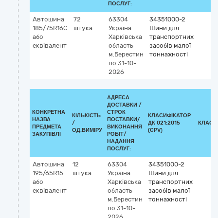
ПОСЛУГ:
Автошина
72
63304
34351000-2
185/75R16С
штука
Україна
Шини для
або
Харківська
транспортних
еквівалент
область
засобів малої
м.Берестин
тоннажності
по 31-10-
2026
АДРЕСА
ДОСТАВКИ /
КОНКРЕТНА
СТРОК
КІЛЬКІСТЬ
КЛАСИФІКАТОР
НАЗВА
ПОСТАВКИ/
/
ДК 021:2015
КЛАСИ
ПРЕДМЕТА
ВИКОНАННЯ
ОД.ВИМІРУ
(CPV)
ЗАКУПІВЛІ
РОБІТ/
НАДАННЯ
ПОСЛУГ:
Автошина
12
63304
34351000-2
195/65R15
штука
Україна
Шини для
або
Харківська
транспортних
еквівалент
область
засобів малої
м.Берестин
тоннажності
по 31-10-
2026