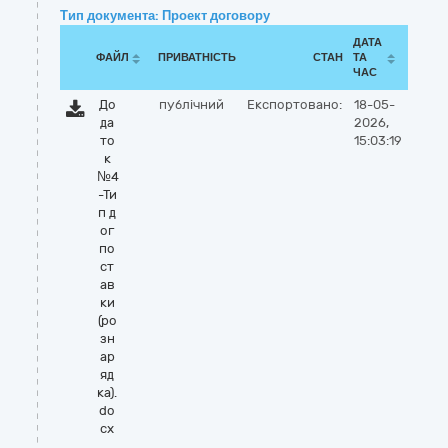
Тип документа: Проект договору
ДАТА
ФАЙЛ
ПРИВАТНІСТЬ
СТАН
ТА
ЧАС
До
публічний
Експортовано:
18-05-
да
2026,
то
15:03:19
к
№4
-Ти
п д
ог
по
ст
ав
ки
(ро
зн
ар
яд
ка).
do
cx