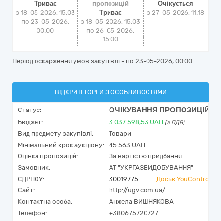
Триває
пропозицій
Очікується
з 18-05-2026, 15:03
Триває
з
27-05-2026, 11:18
по 23-05-2026,
з 18-05-2026, 15:03
00:00
по 26-05-2026,
15:00
Період оскарження умов закупівлі - по
23-05-2026, 00:00
ВІДКРИТІ ТОРГИ З ОСОБЛИВОСТЯМИ
ОЧІКУВАННЯ ПРОПОЗИЦІЙ
Статус:
Бюджет:
3 037 598,53
UAH
(з ПДВ)
Вид предмету закупівлі:
Товари
Мінімальний крок аукціону:
45 563 UAH
Оцінка пропозицій:
За вартістю придбання
Замовник:
АТ "УКРГАЗВИДОБУВАННЯ"
ЄДРПОУ:
30019775
Досьє YouControl
Сайт:
http://ugv.com.ua/
Контактна особа:
Анжела ВИШНЯКОВА
Телефон:
+380675720727