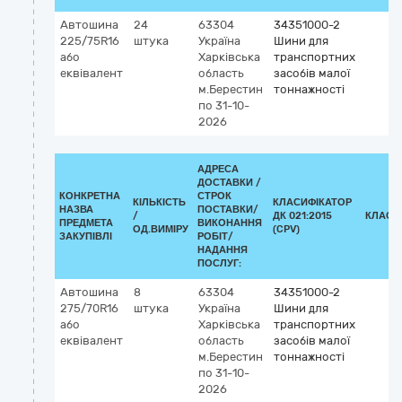
Автошина
24
63304
34351000-2
225/75R16
штука
Україна
Шини для
або
Харківська
транспортних
еквівалент
область
засобів малої
м.Берестин
тоннажності
по 31-10-
2026
АДРЕСА
ДОСТАВКИ /
КОНКРЕТНА
СТРОК
КІЛЬКІСТЬ
КЛАСИФІКАТОР
НАЗВА
ПОСТАВКИ/
/
ДК 021:2015
КЛАСИ
ПРЕДМЕТА
ВИКОНАННЯ
ОД.ВИМІРУ
(CPV)
ЗАКУПІВЛІ
РОБІТ/
НАДАННЯ
ПОСЛУГ:
Автошина
8
63304
34351000-2
275/70R16
штука
Україна
Шини для
або
Харківська
транспортних
еквівалент
область
засобів малої
м.Берестин
тоннажності
по 31-10-
2026