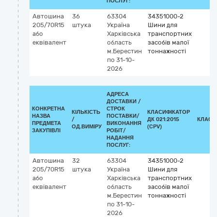
ПОСЛУГ:
Автошина
36
63304
34351000-2
205/70R15
штука
Україна
Шини для
або
Харківська
транспортних
еквівалент
область
засобів малої
м.Берестин
тоннажності
по 31-10-
2026
АДРЕСА
ДОСТАВКИ /
КОНКРЕТНА
СТРОК
КІЛЬКІСТЬ
КЛАСИФІКАТОР
НАЗВА
ПОСТАВКИ/
/
ДК 021:2015
КЛАСИ
ПРЕДМЕТА
ВИКОНАННЯ
ОД.ВИМІРУ
(CPV)
ЗАКУПІВЛІ
РОБІТ/
НАДАННЯ
ПОСЛУГ:
Автошина
32
63304
34351000-2
205/70R15
штука
Україна
Шини для
або
Харківська
транспортних
еквівалент
область
засобів малої
м.Берестин
тоннажності
по 31-10-
2026