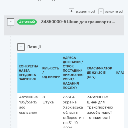
+
-
відкрити всі
закрити всі
-
34350000-5 Шини для транспортн
...
Активний
-
Позиції
АДРЕСА
ДОСТАВКИ /
КОНКРЕТНА
СТРОК
КІЛЬКІСТЬ
КЛАСИФІКАТОР
НАЗВА
ПОСТАВКИ/
/
ДК 021:2015
КЛАСИ
ПРЕДМЕТА
ВИКОНАННЯ
ОД.ВИМІРУ
(CPV)
ЗАКУПІВЛІ
РОБІТ/
НАДАННЯ
ПОСЛУГ:
Автошина
8
63304
34351000-2
185/65R15
штука
Україна
Шини для
або
Харківська
транспортних
еквівалент
область
засобів малої
м.Берестин
тоннажності
по 31-10-
2026