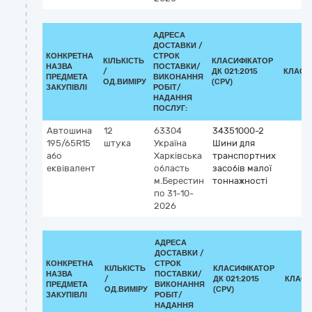
АДРЕСА
ДОСТАВКИ /
КОНКРЕТНА
СТРОК
КІЛЬКІСТЬ
КЛАСИФІКАТОР
НАЗВА
ПОСТАВКИ/
/
ДК 021:2015
КЛАСИ
ПРЕДМЕТА
ВИКОНАННЯ
ОД.ВИМІРУ
(CPV)
ЗАКУПІВЛІ
РОБІТ/
НАДАННЯ
ПОСЛУГ:
Автошина
12
63304
34351000-2
195/65R15
штука
Україна
Шини для
або
Харківська
транспортних
еквівалент
область
засобів малої
м.Берестин
тоннажності
по 31-10-
2026
АДРЕСА
ДОСТАВКИ /
КОНКРЕТНА
СТРОК
КІЛЬКІСТЬ
КЛАСИФІКАТОР
НАЗВА
ПОСТАВКИ/
/
ДК 021:2015
КЛАСИ
ПРЕДМЕТА
ВИКОНАННЯ
ОД.ВИМІРУ
(CPV)
ЗАКУПІВЛІ
РОБІТ/
НАДАННЯ