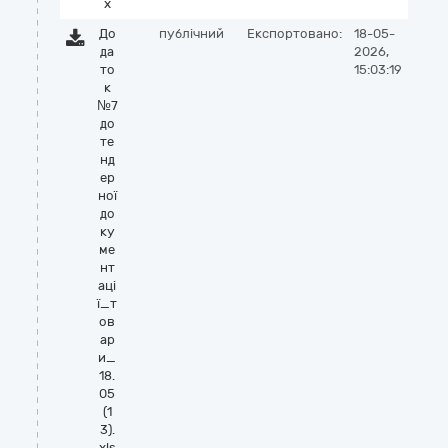
x
До
публічний
Експортовано:
18-05-
да
2026,
то
15:03:19
к
№7
до
те
нд
ер
ної
до
ку
ме
нт
аці
ї_т
ов
ар
и_
18.
05
(1
3).
xls