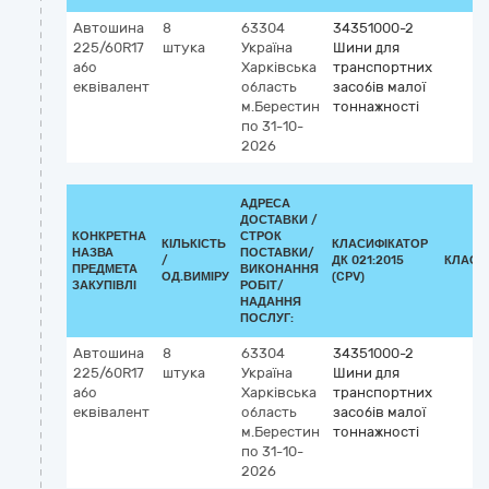
Автошина
8
63304
34351000-2
225/60R17
штука
Україна
Шини для
або
Харківська
транспортних
еквівалент
область
засобів малої
м.Берестин
тоннажності
по 31-10-
2026
АДРЕСА
ДОСТАВКИ /
КОНКРЕТНА
СТРОК
КІЛЬКІСТЬ
КЛАСИФІКАТОР
НАЗВА
ПОСТАВКИ/
/
ДК 021:2015
КЛАСИ
ПРЕДМЕТА
ВИКОНАННЯ
ОД.ВИМІРУ
(CPV)
ЗАКУПІВЛІ
РОБІТ/
НАДАННЯ
ПОСЛУГ:
Автошина
8
63304
34351000-2
225/60R17
штука
Україна
Шини для
або
Харківська
транспортних
еквівалент
область
засобів малої
м.Берестин
тоннажності
по 31-10-
2026