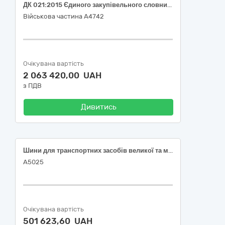
ДК 021:2015 Єдиного закупівельного словника 34350000-5 Шини для транспортних засобів великої та малої тоннажності (автомобільні шини, 3 найменування)
Військова частина А4742
Очікувана вартість
2 063 420,00 UAH
з ПДВ
Дивитись
Шини для транспортних засобів великої та малої тоннажності.
А5025
Очікувана вартість
501 623,60 UAH