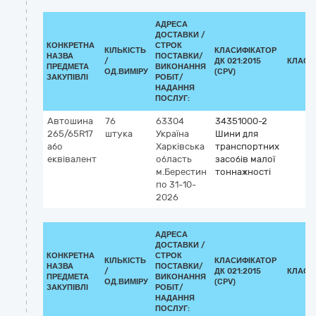
АДРЕСА
ДОСТАВКИ /
КОНКРЕТНА
СТРОК
КІЛЬКІСТЬ
КЛАСИФІКАТОР
НАЗВА
ПОСТАВКИ/
/
ДК 021:2015
КЛАСИ
ПРЕДМЕТА
ВИКОНАННЯ
ОД.ВИМІРУ
(CPV)
ЗАКУПІВЛІ
РОБІТ/
НАДАННЯ
ПОСЛУГ:
Автошина
76
63304
34351000-2
265/65R17
штука
Україна
Шини для
або
Харківська
транспортних
еквівалент
область
засобів малої
м.Берестин
тоннажності
по 31-10-
2026
АДРЕСА
ДОСТАВКИ /
КОНКРЕТНА
СТРОК
КІЛЬКІСТЬ
КЛАСИФІКАТОР
НАЗВА
ПОСТАВКИ/
/
ДК 021:2015
КЛАСИ
ПРЕДМЕТА
ВИКОНАННЯ
ОД.ВИМІРУ
(CPV)
ЗАКУПІВЛІ
РОБІТ/
НАДАННЯ
ПОСЛУГ: