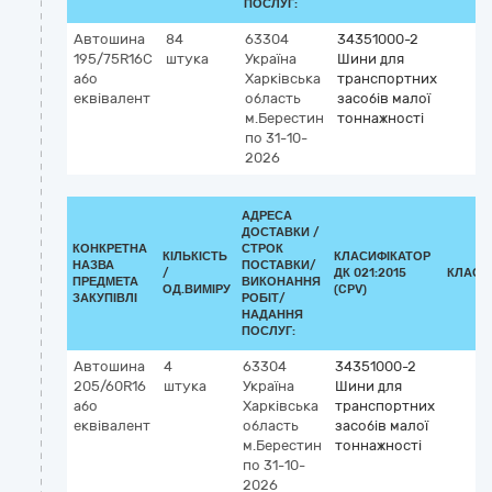
ПОСЛУГ:
Автошина
84
63304
34351000-2
195/75R16C
штука
Україна
Шини для
або
Харківська
транспортних
еквівалент
область
засобів малої
м.Берестин
тоннажності
по 31-10-
2026
АДРЕСА
ДОСТАВКИ /
КОНКРЕТНА
СТРОК
КІЛЬКІСТЬ
КЛАСИФІКАТОР
НАЗВА
ПОСТАВКИ/
/
ДК 021:2015
КЛАСИ
ПРЕДМЕТА
ВИКОНАННЯ
ОД.ВИМІРУ
(CPV)
ЗАКУПІВЛІ
РОБІТ/
НАДАННЯ
ПОСЛУГ:
Автошина
4
63304
34351000-2
205/60R16
штука
Україна
Шини для
або
Харківська
транспортних
еквівалент
область
засобів малої
м.Берестин
тоннажності
по 31-10-
2026