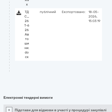
x
ТД
публічний
Експортовано:
18-05-
С_
2026,
26
15:03:19
Т-6
26
Ав
то
ши
ни.
do
cx
Електронні тендерні вимоги
+
Підстави для відмови в участі у процедурі закупівлі